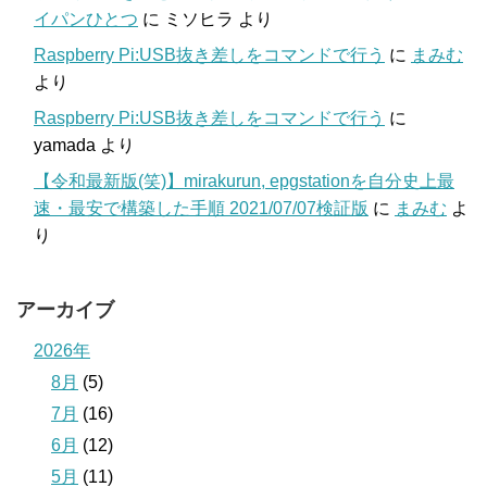
イパンひとつ
に
ミソヒラ
より
Raspberry Pi:USB抜き差しをコマンドで行う
に
まみむ
より
Raspberry Pi:USB抜き差しをコマンドで行う
に
yamada
より
【令和最新版(笑)】mirakurun, epgstationを自分史上最
速・最安で構築した手順 2021/07/07検証版
に
まみむ
よ
り
アーカイブ
2026年
8月
(5)
7月
(16)
6月
(12)
5月
(11)