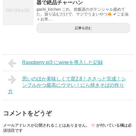
器で絶品チャーハン
gashi_kitchen これ、炊飯器のポテンシャル舐めて
た。放り込むだけで、マジでうまいやつ
✔ごま油
＋お米...
記事を読む
Raspberry pi3 にwineを導入した記録
思いのほか美味しくて星2.8！ささっと完成！シ
ンプルかつ最高にウマい！にら焼きそばの作り
方
コメントをどうぞ
メールアドレスが公開されることはありません。
※
が付いている欄は必
須項目です