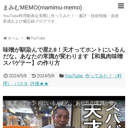
まみむMEMO(mamimu-memo)
YouTube料理動画を実際に作ってみた！・書評・技術情報・資産
形成および備忘録ブログです
ホーム
YouTube
味噌が馴染んで星2.8！天才ってホントにいるん
だな。あなたの常識が変わります【和風肉味噌
スパゲテー】の作り方
2024/5/9
2024/5/9
YouTube
,
作ってみた！（料
理）
,
パスタ
,
評価★★
天才ってホントにいるんだな。あなたの常識が変わります【和風肉味噌スパゲテー】の作り方