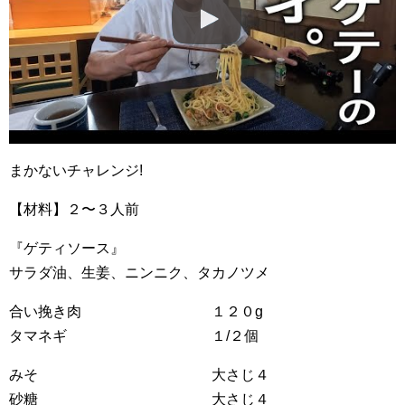
まかないチャレンジ!
【材料】２〜３人前
『ゲティソース』
サラダ油、生姜、ニンニク、タカノツメ
合い挽き肉 １２０g
タマネギ １/２個
みそ 大さじ４
砂糖 大さじ４