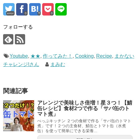
error
0
0
フォローする
Youtube
,
★★
,
作ってみた！
,
Cooking
,
Recipe
,
まかない
チャレンジ!さん
まみむ
関連記事
アレンジで美味しさ倍増！星３つ！【鯖
缶レシピ】食材2つで作る「サバ缶のト
マト煮」
べっぷキッチン ２つの食材で作る「サバ缶のトマト
煮」です！２つの主食材、鯖缶とトマト缶（水煮
缶）を使って簡単にできる栄養...