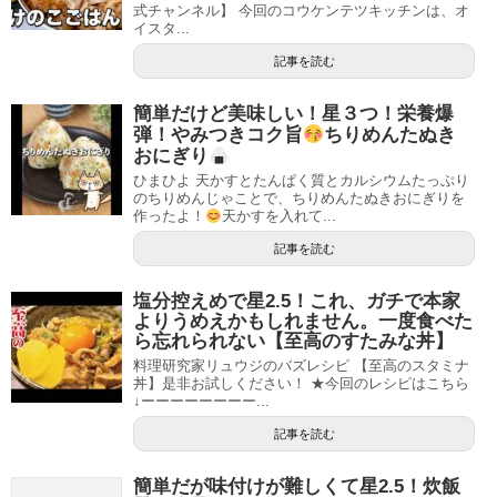
式チャンネル】 今回のコウケンテツキッチンは、オ
イスタ...
記事を読む
簡単だけど美味しい！星３つ！栄養爆
弾！やみつきコク旨
ちりめんたぬき
おにぎり
ひまひよ 天かすとたんぱく質とカルシウムたっぷり
のちりめんじゃことで、ちりめんたぬきおにぎりを
作ったよ！
天かすを入れて...
記事を読む
塩分控えめで星2.5！これ、ガチで本家
よりうめえかもしれません。一度食べた
ら忘れられない【至高のすたみな丼】
料理研究家リュウジのバズレシピ 【至高のスタミナ
丼】是非お試しください！ ★今回のレシピはこちら
↓ーーーーーーーー...
記事を読む
簡単だが味付けが難しくて星2.5！炊飯