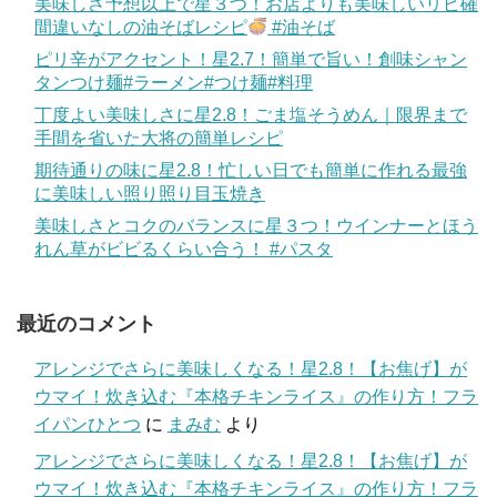
美味しさ予想以上で星３つ！お店よりも美味しいリピ確
間違いなしの油そばレシピ
#油そば
ピリ辛がアクセント！星2.7！簡単で旨い！創味シャン
タンつけ麺#ラーメン#つけ麺#料理
丁度よい美味しさに星2.8！ごま塩そうめん｜限界まで
手間を省いた大将の簡単レシピ
期待通りの味に星2.8！忙しい日でも簡単に作れる最強
に美味しい照り照り目玉焼き
美味しさとコクのバランスに星３つ！ウインナーとほう
れん草がビビるくらい合う！ #パスタ
最近のコメント
アレンジでさらに美味しくなる！星2.8！【お焦げ】が
ウマイ！炊き込む『本格チキンライス』の作り方！フラ
イパンひとつ
に
まみむ
より
アレンジでさらに美味しくなる！星2.8！【お焦げ】が
ウマイ！炊き込む『本格チキンライス』の作り方！フラ