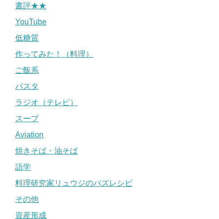
書評★★
YouTube
低糖質
作ってみた！（料理）
ご飯系
パスタ
ラジオ（テレビ）
スープ
Aviation
焼きそば・油そば
語学
料理研究家リュウジのバズレシピ
その他
資産形成