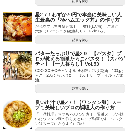
記事を読む
星2.7！わずか70円で本当に美味しい人
生最高の『極ハムエッグ丼』の作り方
だれウマ【料理研究家】 --- 材料(1人前) ---ごま油
大さじ1/2ニンニク(微塵切り) 1/2片ハム 1...
記事を読む
バターたっぷりで星2.9！【パスタ】プ
ロが教える簡単たらこパスタ！【スパゲ
ティ】【一人暮らし】Vol.53
COCOCOROチャンネル ★材料パスタ乾麺 100gた
らこ 20gくらいバター 15gオリーブオイル（ごま
油）...
記事を読む
良い出汁で星2.7！【ワンタン麺】スー
プも美味しいプロの調理人の作り方
「一品料理」マサちゃんねる 煮干し醤油スープが効
いたワンタン麺の作り方とレシピ動画です。ワンタ
ンはスープに合うように鶏ひ...