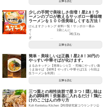
記事を読む
少しの手間で美味しさ倍増！星2.8！ラ
ーメンのプロが教えるサッポロ一番味噌
ラーメンを１００倍美味しくする方法！
けんますクッキング 材料一覧！サッポロ一番み
そ 1袋にんに
く 3粒玉ね
ぎ ...
記事を読む
簡単・美味しいは正義！星2.8！30円の
やっすい中華そばが化けます。
まるみキッチン【簡単レシピ】・究極にやっすい激
うま油そば 【材料】やっすい中華そば1玉（今回は
生ラーメンを利用） ...
記事を読む
三つ葉との相性抜群で星３つ！隠し味は
あの調味料！炊飯器に入れるだけ！鶏た
けのこごはんの作り方
Koh Kentetsu Kitchen【料理研究家コウケンテツ公