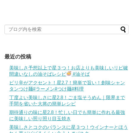
最近の投稿
美味しさ予想以上で星３つ！お店よりも美味しいリピ確
間違いなしの油そばレシピ
#油そば
ピリ辛がアクセント！星2.7！簡単で旨い！創味シャン
タンつけ麺#ラーメン#つけ麺#料理
丁度よい美味しさに星2.8！ごま塩そうめん｜限界まで
手間を省いた大将の簡単レシピ
期待通りの味に星2.8！忙しい日でも簡単に作れる最強
に美味しい照り照り目玉焼き
美味しさとコクのバランスに星３つ！ウインナーとほう