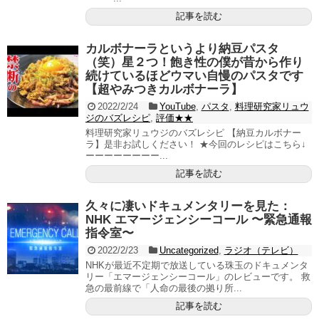
記事を読む
カルボナーラというより納豆パスタ
（笑）星２つ！飽き性の僕が昔から作り
続けているほどウマい自慢のパスタです
【超やみつきカルボナーラ】
2022/2/24
YouTube
,
パスタ
,
料理研究家リュウ
ジのバズレシピ
,
評価★★
料理研究家リュウジのバズレシピ 【納豆カルボナー
ラ】是非お試しください！ ★今回のレシピはこちら↓
ーーーーーーーー...
記事を読む
久々に凄いドキュメンタリーを見た：
NHK エマージェンシーコール 〜緊急通報
指令室〜
2022/2/23
Uncategorized
,
ラジオ（テレビ）
NHKが最近不定期で放送している珠玉のドキュメンタ
リー「エマージェンシーコール」のレビューです。 救
急の最前線で「人命の最後の拠り所...
記事を読む