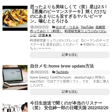
思ったよりも美味しくて（笑）星は2.5！
【悪魔のピーマンステーキ】焼くだけな
のにあまりにも旨すぎるヤバいピーマ
ン。噛むととろける
2022/2/22
おかず・つまみ
,
YouTube
,
低糖質
,
作ってみた！（料理）
,
料理研究家リュウジのバズレ
シピ
,
評価★★
料理研究家リュウジのバズレシピ 【ピーマンのチーズ
ステーキ】是非お試しください！ ★今回のレシピはこ
ちら↓ーーーー...
記事を読む
自分メモ:home brew update方法
2022/2/21
TechInfo
home brewは CentOSのyum、ubuntuのaptと同等の、
macOSの「CUIアプリ管理ソフト」です。 大昔に導入
したので...
記事を読む
今日生放送で聞くのが本当のリスナー
（笑） 安住紳一郎の日曜天国 2022/02/20