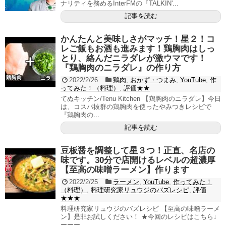
ナリティを務めるInterFMの『TALKIN'...
記事を読む
かんたんと美味しさがマッチ！星２！コ
レご飯もお酒も進みます！鶏胸肉はしっ
とり、絡んだニラダレが激ウマです！
『鶏胸肉のニラダレ』の作り方
2022/2/26
鶏肉
,
おかず・つまみ
,
YouTube
,
作
ってみた！（料理）
,
評価★★
てぬキッチン/Tenu Kitchen 【鶏胸肉のニラダレ】今日
は、コスパ抜群の鶏胸肉を使ったやみつきレシピで
『鶏胸肉の...
記事を読む
豆板醤を調整して星３つ！正直、名店の
味です。30分で店開けるレベルの超濃厚
【至高の味噌ラーメン】作ります
2022/2/25
ラーメン
,
YouTube
,
作ってみた！
（料理）
,
料理研究家リュウジのバズレシピ
,
評価
★★★
料理研究家リュウジのバズレシピ 【至高の味噌ラーメ
ン】是非お試しください！ ★今回のレシピはこちら↓
ーーー...