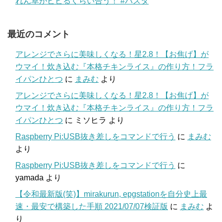
れん草がビビるくらい合う！ #パスタ
最近のコメント
アレンジでさらに美味しくなる！星2.8！【お焦げ】が
ウマイ！炊き込む『本格チキンライス』の作り方！フラ
イパンひとつ
に
まみむ
より
アレンジでさらに美味しくなる！星2.8！【お焦げ】が
ウマイ！炊き込む『本格チキンライス』の作り方！フラ
イパンひとつ
に
ミソヒラ
より
Raspberry Pi:USB抜き差しをコマンドで行う
に
まみむ
より
Raspberry Pi:USB抜き差しをコマンドで行う
に
yamada
より
【令和最新版(笑)】mirakurun, epgstationを自分史上最
速・最安で構築した手順 2021/07/07検証版
に
まみむ
よ
り