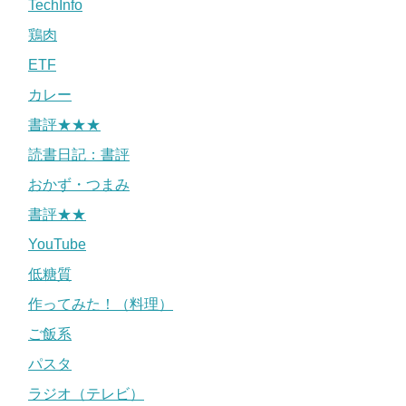
TechInfo
鶏肉
ETF
カレー
書評★★★
読書日記：書評
おかず・つまみ
書評★★
YouTube
低糖質
作ってみた！（料理）
ご飯系
パスタ
ラジオ（テレビ）