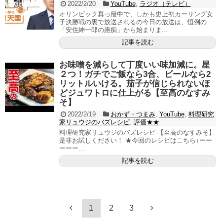
2022/2/20
YouTube
,
ラジオ（テレビ）
オリンピック真っ最中で、しかも史上初カーリング女
子決勝戦の裏で放送されるの今日の放送は、恒例の
「安住紳一郎の愚痴」から始まりま...
記事を読む
お味噌を減らして丁度いい味加減に。星
２つ！ガチでご飯なら3合、ビールなら2
リットルいける。茄子が信じられないほ
どジュワトロに仕上がる【至高のなすみ
そ】
2022/2/19
おかず・つまみ
,
YouTube
,
料理研究
家リュウジのバズレシピ
,
評価★★
料理研究家リュウジのバズレシピ 【至高のなすみそ】
是非お試しください！ ★今回のレシピはこちら↓ーー
ーーー...
記事を読む
1
2
3