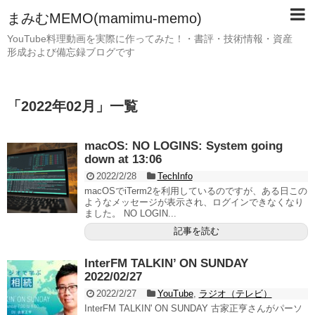
まみむMEMO(mamimu-memo)
YouTube料理動画を実際に作ってみた！・書評・技術情報・資産
形成および備忘録ブログです
「
2022年02月
」
一覧
macOS: NO LOGINS: System going
down at 13:06
2022/2/28
TechInfo
macOSでiTerm2を利用しているのですが、ある日この
ようなメッセージが表示され、ログインできなくなり
ました。 NO LOGIN...
記事を読む
InterFM TALKIN’ ON SUNDAY
2022/02/27
2022/2/27
YouTube
,
ラジオ（テレビ）
InterFM TALKIN' ON SUNDAY 古家正亨さんがパーソ