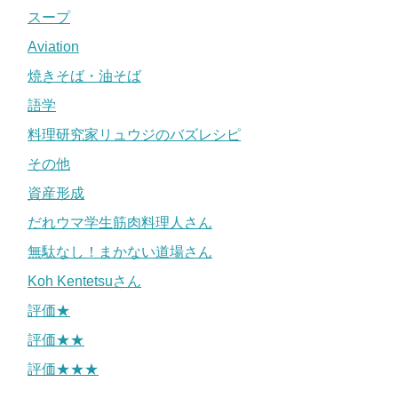
スープ
Aviation
焼きそば・油そば
語学
料理研究家リュウジのバズレシピ
その他
資産形成
だれウマ学生筋肉料理人さん
無駄なし！まかない道場さん
Koh Kentetsuさん
評価★
評価★★
評価★★★