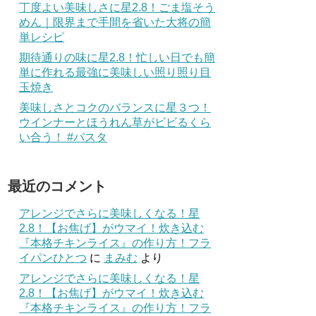
丁度よい美味しさに星2.8！ごま塩そう
めん｜限界まで手間を省いた大将の簡
単レシピ
期待通りの味に星2.8！忙しい日でも簡
単に作れる最強に美味しい照り照り目
玉焼き
美味しさとコクのバランスに星３つ！
ウインナーとほうれん草がビビるくら
い合う！ #パスタ
最近のコメント
アレンジでさらに美味しくなる！星
2.8！【お焦げ】がウマイ！炊き込む
『本格チキンライス』の作り方！フラ
イパンひとつ
に
まみむ
より
アレンジでさらに美味しくなる！星
2.8！【お焦げ】がウマイ！炊き込む
『本格チキンライス』の作り方！フラ