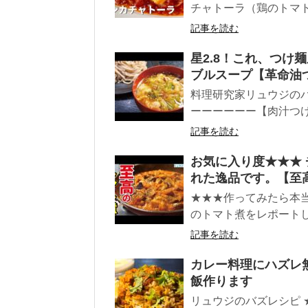
チャトーラ（鶏のトマ
記事を読む
星2.8！これ、つけ
ブルスープ【革命油
料理研究家リュウジのバ
ーーーーーー【肉汁つけそ
記事を読む
お気に入り度★★★
れた逸品です。【至
★★★作ってみたら本
のトマト煮をレポート
記事を読む
カレー料理にハズレ
飯作ります
リュウジのバズレシピ 