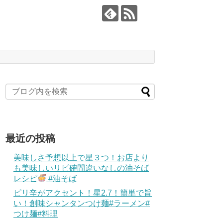
最近の投稿
美味しさ予想以上で星３つ！お店より
も美味しいリピ確間違いなしの油そば
レシピ
#油そば
ピリ辛がアクセント！星2.7！簡単で旨
い！創味シャンタンつけ麺#ラーメン#
つけ麺#料理