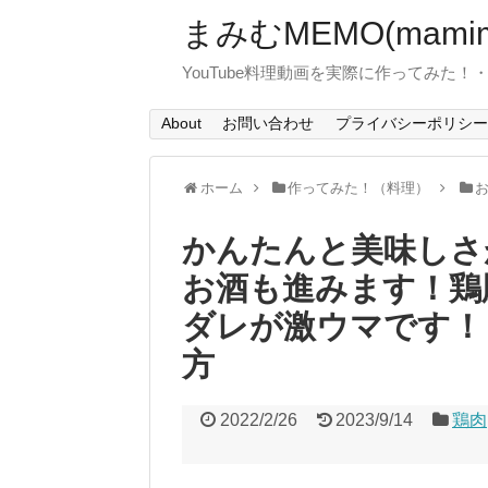
まみむMEMO(mamim
YouTube料理動画を実際に作ってみた
About
お問い合わせ
プライバシーポリシー
ホーム
作ってみた！（料理）
かんたんと美味しさ
お酒も進みます！鶏
ダレが激ウマです！
方
2022/2/26
2023/9/14
鶏肉