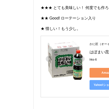
★★★ とても美味しい！ 何度でも作
★★ Good! ローテーション入り
★ 惜しい！もう少し。
かに匠（オー
はぼまい昆
hks-6
Ama
Yahoo!