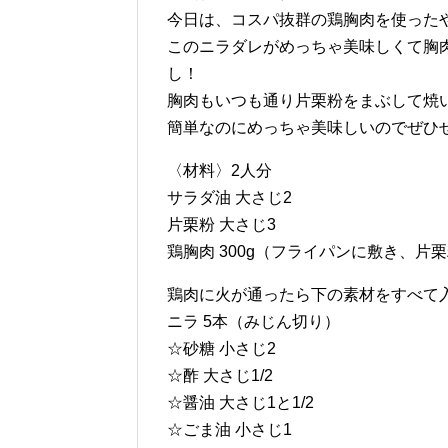
今日は、コスパ抜群の鶏胸肉を使った
このニラダレがめっちゃ美味しくて胸
し！
胸肉もいつも通り片栗粉をまぶして焼
簡単なのにめっちゃ美味しいのでぜひ
〈材料〉2人分
サラダ油 大さじ2
片栗粉 大さじ3
鶏胸肉 300g（フライパンに敷き、片
鶏肉に火が通ったら下の素材をすべて
ニラ 5本（みじん切り）
☆砂糖 小さじ2
☆酢 大さじ1/2
☆醤油 大さじ1と1/2
☆ごま油 小さじ1