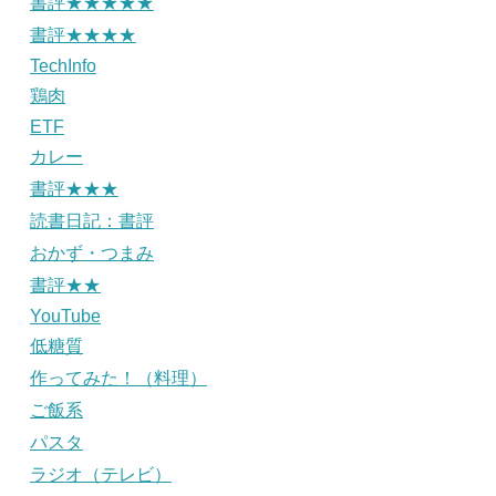
書評★★★★★
書評★★★★
TechInfo
鶏肉
ETF
カレー
書評★★★
読書日記：書評
おかず・つまみ
書評★★
YouTube
低糖質
作ってみた！（料理）
ご飯系
パスタ
ラジオ（テレビ）