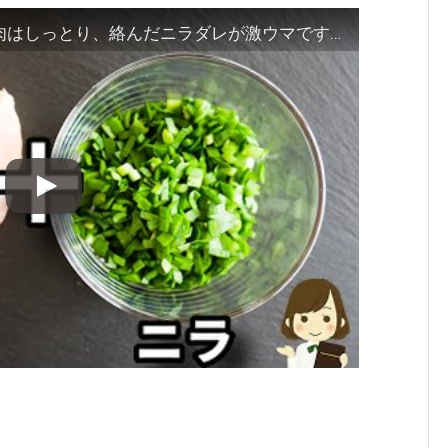
コレご飯もお酒も進みます！鶏胸肉はしっとり、絡んだニラダレが激ウマです！『鶏胸肉のニラダレ』の作り方