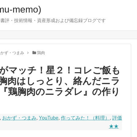
u-memo)
！・書評・技術情報・資産形成および備忘録ブログです
おかず・つまみ
鶏肉
がマッチ！星２！コレご飯も
胸肉はしっとり、絡んだニラ
『鶏胸肉のニラダレ』の作り
,
おかず・つまみ
,
YouTube
,
作ってみた！（料理）
,
評価
★★