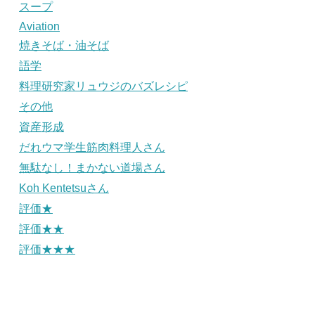
スープ
Aviation
焼きそば・油そば
語学
料理研究家リュウジのバズレシピ
その他
資産形成
だれウマ学生筋肉料理人さん
無駄なし！まかない道場さん
Koh Kentetsuさん
評価★
評価★★
評価★★★