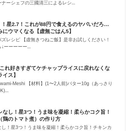
ナーシェフの三國清三によるレシ...
！星2.7！これが88円で食えるのヤバいだろ…
みにウマくなる【虚無ごはん5】
バズレシピ 【虚無きつねご飯】是非お試しください！
ーーーーー...
！これ好きすぎてケチャップライスに戻れなくな
ライス】
wami-Meshi 【材料】(1〜2人前)バター10g（あっさり
...
レなし！星3つ！うま味を凝縮！柔らかコク旨！
（鶏のトマト煮）の作り方
なし！星3つ！うま味を凝縮！柔らかコク旨！チキンカ