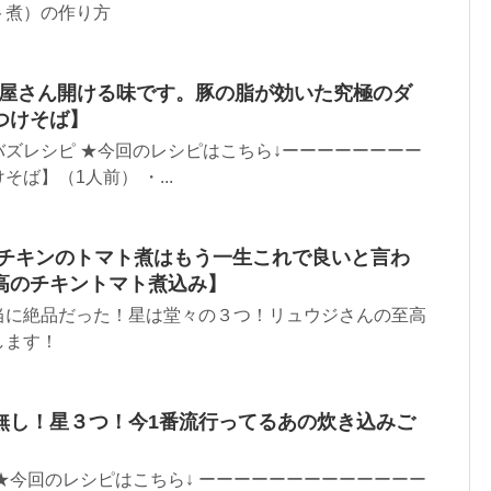
ト煮）の作り方
麺屋さん開ける味です。豚の脂が効いた究極のダ
つけそば】
ズレシピ ★今回のレシピはこちら↓ーーーーーーーー
ば】（1人前） ・...
 チキンのトマト煮はもう一生これで良いと言わ
高のチキントマト煮込み】
当に絶品だった！星は堂々の３つ！リュウジさんの至高
します！
無し！星３つ！今1番流行ってるあの炊き込みご
★今回のレシピはこちら↓ ーーーーーーーーーーーーー