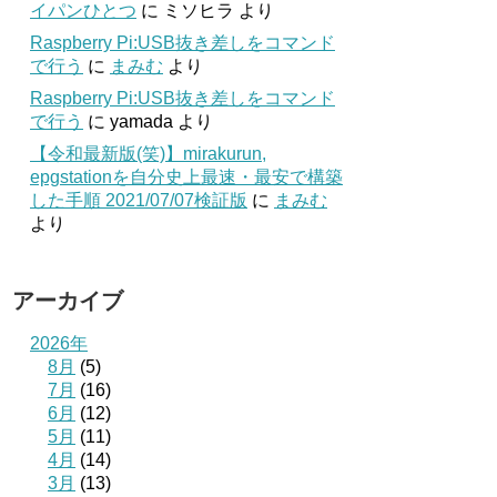
イパンひとつ
に
ミソヒラ
より
Raspberry Pi:USB抜き差しをコマンド
で行う
に
まみむ
より
Raspberry Pi:USB抜き差しをコマンド
で行う
に
yamada
より
【令和最新版(笑)】mirakurun,
epgstationを自分史上最速・最安で構築
した手順 2021/07/07検証版
に
まみむ
より
アーカイブ
2026年
8月
(5)
7月
(16)
6月
(12)
5月
(11)
4月
(14)
3月
(13)