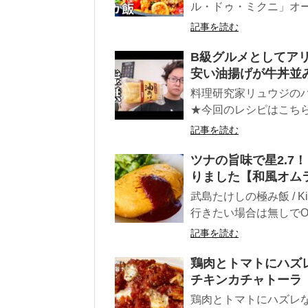
ル・ドゥ・ミクニ」オー
記事を読む
B級グルメとしてアリ
安い油揚げが牛丼並
料理研究家リュウジの
★今回のレシピはこちら↓
記事を読む
ツナの旨味で星2.7
りました【和風オム
武島たけしの極み飯 / Ki
行きたい場合は無しでOK)
記事を読む
鶏肉とトマトにハズ
チキンカチャトーラ
鶏肉とトマトにハズレ