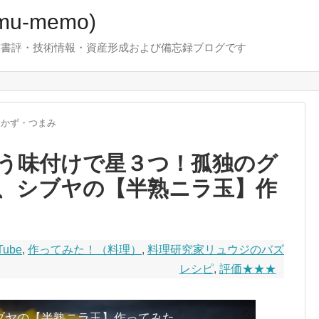
u-memo)
！・書評・技術情報・資産形成および備忘録ブログです
おかず・つまみ
う味付けで星３つ！孤独のグ
、シブヤの【半熟ニラ玉】作
Tube
,
作ってみた！（料理）
,
料理研究家リュウジのバズ
レシピ
,
評価★★★
ブヤの【半熟ニラ玉】作ってみた