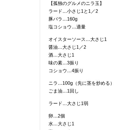
【孤独のグルメのニラ玉】
ラード…小さじ1と1／2
豚バラ…160g
塩コショウ…適量
オイスターソース…大さじ1
醤油…大さじ1／2
酒…大さじ1
味の素…3振り
コショウ…4振り
ニラ…100g（先に茎を炒める）
ごま油…1回し
ラード…大さじ1弱
卵…2個
水…大さじ1