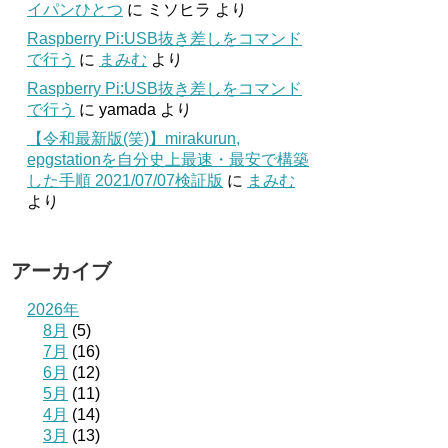
イパンひとつ
に
ミソヒラ
より
Raspberry Pi:USB抜き差しをコマンド
で行う
に
まみむ
より
Raspberry Pi:USB抜き差しをコマンド
で行う
に
yamada
より
【令和最新版(笑)】mirakurun,
epgstationを自分史上最速・最安で構築
した手順 2021/07/07検証版
に
まみむ
より
アーカイブ
2026年
8月
(5)
7月
(16)
6月
(12)
5月
(11)
4月
(14)
3月
(13)