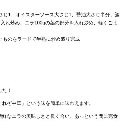
大さじ1、オイスターソース大さじ1、醤油大さじ半分、酒
り入れ炒め、ニラ100gの茎の部分を入れ炒め、軽くごま
たものをラードで半熟に炒め盛り完成
した！
これぞ中華」という味を簡単に味わえます。
新鮮なニラの美味しさと良く合い、あっという間に完食