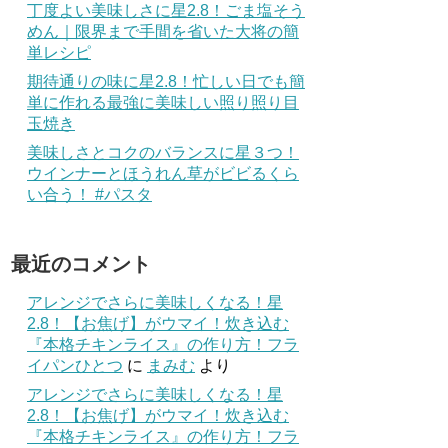
丁度よい美味しさに星2.8！ごま塩そう
めん｜限界まで手間を省いた大将の簡
単レシピ
期待通りの味に星2.8！忙しい日でも簡
単に作れる最強に美味しい照り照り目
玉焼き
美味しさとコクのバランスに星３つ！
ウインナーとほうれん草がビビるくら
い合う！ #パスタ
最近のコメント
アレンジでさらに美味しくなる！星
2.8！【お焦げ】がウマイ！炊き込む
『本格チキンライス』の作り方！フラ
イパンひとつ
に
まみむ
より
アレンジでさらに美味しくなる！星
2.8！【お焦げ】がウマイ！炊き込む
『本格チキンライス』の作り方！フラ