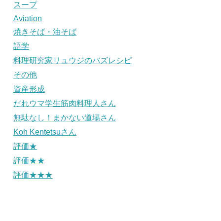
スープ
Aviation
焼きそば・油そば
語学
料理研究家リュウジのバズレシピ
その他
資産形成
だれウマ学生筋肉料理人さん
無駄なし！まかない道場さん
Koh Kentetsuさん
評価★
評価★★
評価★★★