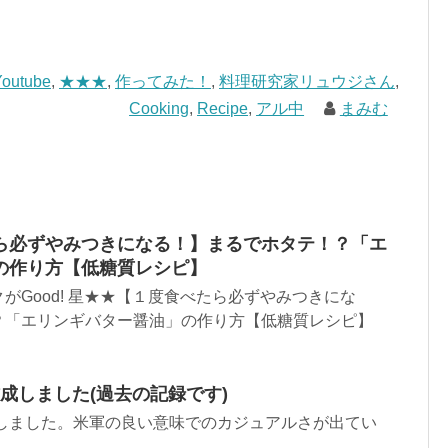
Youtube
,
★★★
,
作ってみた！
,
料理研究家リュウジさん
,
Cooking
,
Recipe
,
アル中
まみむ
ら必ずやみつきになる！】まるでホタテ！？「エ
の作り方【低糖質レシピ】
がGood! 星★★【１度食べたら必ずやみつきにな
？「エリンギバター醤油」の作り方【低糖質レシピ】
幕作成しました(過去の記録です)
幕作成しました。米軍の良い意味でのカジュアルさが出てい