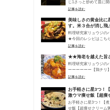
じ1さっと炒めて皿に開ける
記事を読む
美味しさの黄金比に
す。米３合が消し飛
料理研究家リュウジの
★今回のレシピはこちら↓
記事を読む
★★海老を越えた旨
料理研究家リュウジのバ
ーーーーーー【鶏チリ】鶏
記事を読む
お手軽さに星3つ！
激ウマ痩せ飯【超痩
お手軽さに星3つ！【
せ飯【超痩せクリーム