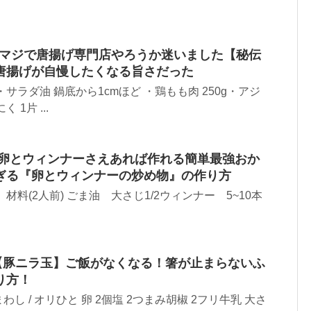
！マジで唐揚げ専門店やろうか迷いました【秘伝
唐揚げが自慢したくなる旨さだった
サラダ油 鍋底から1cmほど ・鶏もも肉 250g・アジ
1片 ...
分！卵とウィンナーさえあれば作れる簡単最強おか
ぎる『卵とウィンナーの炒め物』の作り方
材料(2人前) ごま油 大さじ1/2ウィンナー 5~10本
!【豚ニラ玉】ご飯がなくなる！箸が止まらないふ
り方！
し / オリひと 卵 2個塩 2つまみ胡椒 2フリ牛乳 大さ