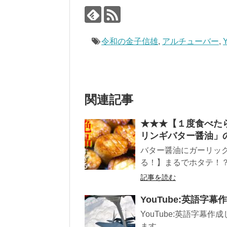
令和の金子信雄
,
アルチューバー
,
関連記事
★★★【１度食べた
リンギバター醤油」
バター醤油にガーリック
る！】まるでホタテ！
記事を読む
YouTube:英語字
YouTube:英語字
ます。