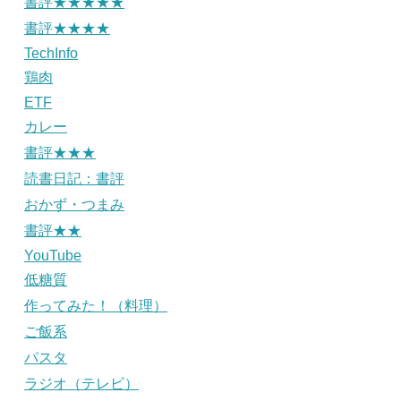
書評★★★★★
書評★★★★
TechInfo
鶏肉
ETF
カレー
書評★★★
読書日記：書評
おかず・つまみ
書評★★
YouTube
低糖質
作ってみた！（料理）
ご飯系
パスタ
ラジオ（テレビ）