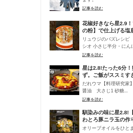
記事を読む
花椒好きなら星2.9
の粉】で仕上げる塩
リュウジのバズレシピ ・
シオ 小さじ半分・にんにく 
記事を読む
星は2.8!たった6
ず。ご飯がススミす
だれウマ【料理研究家】 
醤油 大さじ1 砂糖...
記事を読む
馴染みの味に星2.8
わとろ豚ニラ玉の作
オリーブオイルをひとまわ