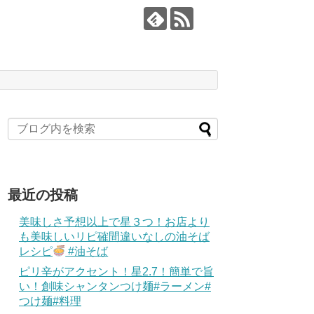
最近の投稿
美味しさ予想以上で星３つ！お店より
も美味しいリピ確間違いなしの油そば
レシピ
#油そば
ピリ辛がアクセント！星2.7！簡単で旨
い！創味シャンタンつけ麺#ラーメン#
つけ麺#料理