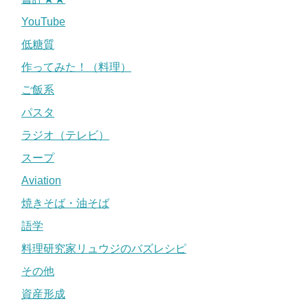
YouTube
低糖質
作ってみた！（料理）
ご飯系
パスタ
ラジオ（テレビ）
スープ
Aviation
焼きそば・油そば
語学
料理研究家リュウジのバズレシピ
その他
資産形成