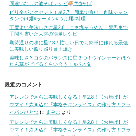
間違いなしの油そばレシピ
#油そば
ピリ辛がアクセント！星2.7！簡単で旨い！創味シャン
タンつけ麺#ラーメン#つけ麺#料理
丁度よい美味しさに星2.8！ごま塩そうめん｜限界まで
手間を省いた大将の簡単レシピ
期待通りの味に星2.8！忙しい日でも簡単に作れる最強
に美味しい照り照り目玉焼き
美味しさとコクのバランスに星３つ！ウインナーとほう
れん草がビビるくらい合う！ #パスタ
最近のコメント
アレンジでさらに美味しくなる！星2.8！【お焦げ】が
ウマイ！炊き込む『本格チキンライス』の作り方！フラ
イパンひとつ
に
まみむ
より
アレンジでさらに美味しくなる！星2.8！【お焦げ】が
ウマイ！炊き込む『本格チキンライス』の作り方！フラ