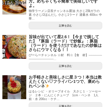
方。めちゃくちゃ簡単で美味しいです
よ。
独学ラーメン店長チャンネル醤油 大さじ2鶏ガラの
素 小さじ/2ほんだし 小さじ1ラード 適量水 400cc 中
華...
記事を読む
旨味が出ていて星2.6！【今まで損して
た】『豚脂（ラード）で炒飯』：豚脂
（ラード）を使うだけであなたの炒飯は
さらにウマくなる！！
ぴーらーチャンネル ☆材 料☆【食 材】--------------
--------------------------...
記事を読む
お手軽さと美味しさに星３つ！本当は教
えたくない♡フライパン1つで、褒めら
れペンネ
はるレシピ ・オリーブオイル 大さじ１・ソーセー
ジ ２本・にんにくチューブ 1cm・ペンネ 1人
前・水 200cc・ケチ...
記事を読む