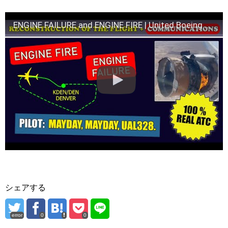
ENGINE FAILURE and ENGINE FIRE | United Boeing 777-200 | Denver airport
シェアする
error
0
0