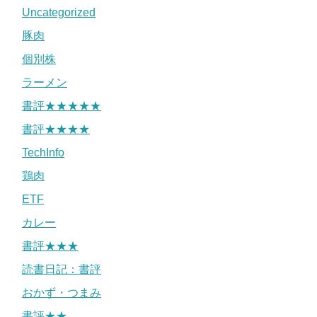
Uncategorized
豚肉
個別株
ラーメン
書評★★★★★
書評★★★★
TechInfo
鶏肉
ETF
カレー
書評★★★
読書日記：書評
おかず・つまみ
書評★★