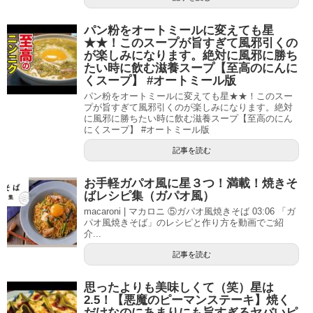
パン粉をオートミールに変えても星
★★！このスープが旨すぎて風邪引くの
が楽しみになります。絶対に風邪に勝ち
たい時に飲む滋養スープ【至高のにんに
くスープ】 #オートミール版
パン粉をオートミールに変えても星★★！このスー
プが旨すぎて風邪引くのが楽しみになります。絶対
に風邪に勝ちたい時に飲む滋養スープ【至高のにん
にくスープ】 #オートミール版
記事を読む
お手軽ガパオ風に星３つ！満載！焼きそ
ばレシピ集（ガパオ風）
macaroni | マカロニ ⑤ガパオ風焼きそば 03:06 「ガ
パオ風焼きそば」のレシピと作り方を動画でご紹
介...
記事を読む
思ったよりも美味しくて（笑）星は
2.5！【悪魔のピーマンステーキ】焼く
だけなのにあまりにも旨すぎるヤバいピ