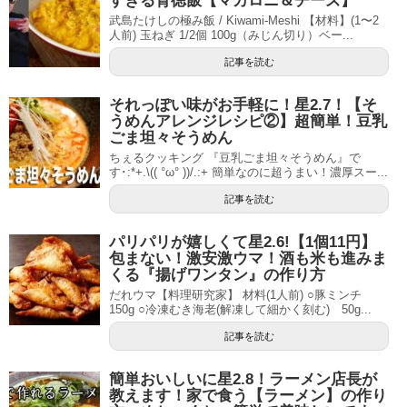
すぎる背徳飯【マカロニ＆チーズ】
武島たけしの極み飯 / Kiwami-Meshi 【材料】(1〜2
人前) 玉ねぎ 1/2個 100g（みじん切り）ベー...
記事を読む
それっぽい味がお手軽に！星2.7！【そ
うめんアレンジレシピ②】超簡単！豆乳
ごま坦々そうめん
ちぇるクッキング 『豆乳ごま坦々そうめん』で
す･:*+.\(( °ω° ))/.:+ 簡単なのに超うまい！濃厚スー...
記事を読む
パリパリが嬉しくて星2.6!【1個11円】
包まない！激安激ウマ！酒も米も進みま
くる『揚げワンタン』の作り方
だれウマ【料理研究家】 材料(1人前) ○豚ミンチ
150g ○冷凍むき海老(解凍して細かく刻む) 50g...
記事を読む
簡単おいしいに星2.8！ラーメン店長が
教えます！家で食う【ラーメン】の作り