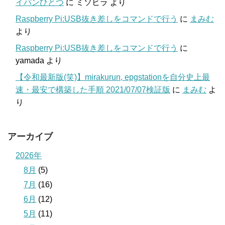
イパンひとつ
に
ミソヒラ
より
Raspberry Pi:USB抜き差しをコマンドで行う
に
まみむ
より
Raspberry Pi:USB抜き差しをコマンドで行う
に
yamada
より
【令和最新版(笑)】mirakurun, epgstationを自分史上最
速・最安で構築した手順 2021/07/07検証版
に
まみむ
よ
り
アーカイブ
2026年
8月
(5)
7月
(16)
6月
(12)
5月
(11)