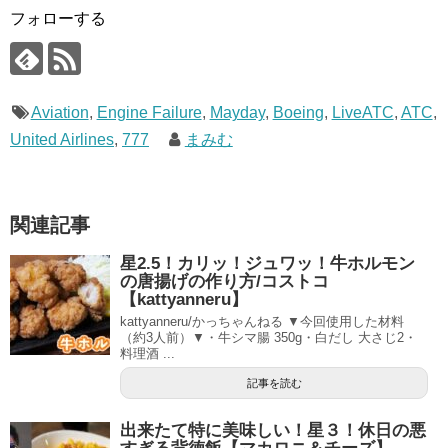
フォローする
Aviation
,
Engine Failure
,
Mayday
,
Boeing
,
LiveATC
,
ATC
,
United Airlines
,
777
まみむ
関連記事
星2.5！カリッ！ジュワッ！牛ホルモン
の唐揚げの作り方/コストコ
【kattyanneru】
kattyanneru/かっちゃんねる ▼今回使用した材料
（約3人前）▼・牛シマ腸 350g・白だし 大さじ2・
料理酒 ...
記事を読む
出来たて特に美味しい！星３！休日の悪