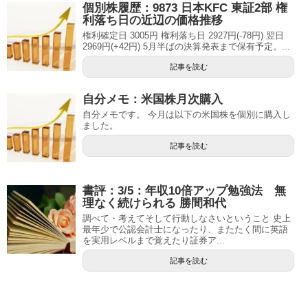
個別株履歴：9873 日本KFC 東証2部 権
利落ち日の近辺の価格推移
権利確定日 3005円 権利落ち日 2927円(-78円) 翌日
2969円(+42円) 5月半ばの決算発表まで保有予定。...
記事を読む
自分メモ：米国株月次購入
自分メモです。 今月は以下の米国株を個別に購入し
ました。
記事を読む
書評：3/5：年収10倍アップ勉強法 無
理なく続けられる 勝間和代
調べて・考えてそして行動しなさいということ 史上
最年少で公認会計士になったり、またたく間に英語
を実用レベルまで覚えたり証券ア...
記事を読む