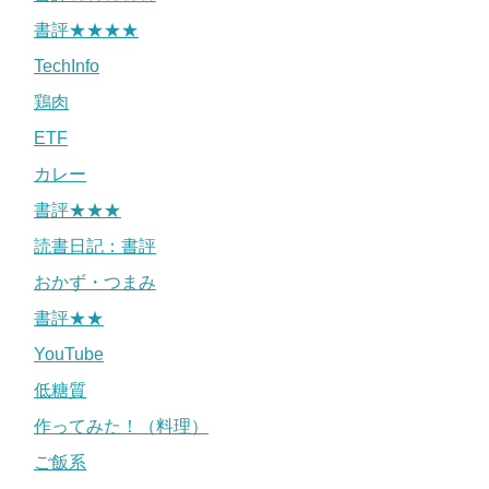
書評★★★★
TechInfo
鶏肉
ETF
カレー
書評★★★
読書日記：書評
おかず・つまみ
書評★★
YouTube
低糖質
作ってみた！（料理）
ご飯系