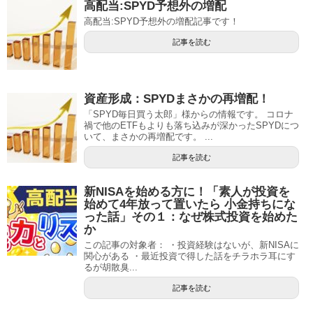
高配当:SPYD予想外の増配
高配当:SPYD予想外の増配記事です！
記事を読む
資産形成：SPYDまさかの再増配！
「SPYD毎日買う太郎」様からの情報です。 コロナ
禍で他のETFもよりも落ち込みが深かったSPYDにつ
いて、まさかの再増配です。 ...
記事を読む
新NISAを始める方に！「素人が投資を
始めて4年放って置いたら 小金持ちにな
った話」その１：なぜ株式投資を始めた
か
この記事の対象者： ・投資経験はないが、新NISAに
関心がある ・最近投資で得した話をチラホラ耳にす
るが胡散臭...
記事を読む