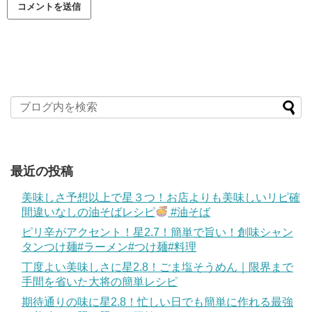
最近の投稿
美味しさ予想以上で星３つ！お店よりも美味しいリピ確
間違いなしの油そばレシピ
#油そば
ピリ辛がアクセント！星2.7！簡単で旨い！創味シャン
タンつけ麺#ラーメン#つけ麺#料理
丁度よい美味しさに星2.8！ごま塩そうめん｜限界まで
手間を省いた大将の簡単レシピ
期待通りの味に星2.8！忙しい日でも簡単に作れる最強