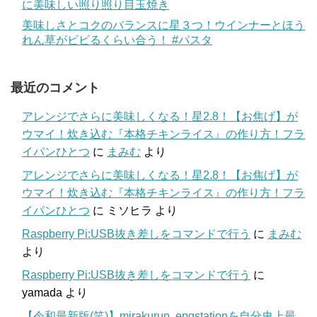
に美味しい照り照り目玉焼き
美味しさとコクのバランスに星３つ！ウインナーとほう
れん草がビビるくらい合う！ #パスタ
最近のコメント
アレンジでさらに美味しくなる！星2.8！【お焦げ】が
ウマイ！炊き込む『本格チキンライス』の作り方！フラ
イパンひとつ
に
まみむ
より
アレンジでさらに美味しくなる！星2.8！【お焦げ】が
ウマイ！炊き込む『本格チキンライス』の作り方！フラ
イパンひとつ
に
ミソヒラ
より
Raspberry Pi:USB抜き差しをコマンドで行う
に
まみむ
より
Raspberry Pi:USB抜き差しをコマンドで行う
に
yamada
より
【令和最新版(笑)】mirakurun, epgstationを自分史上最