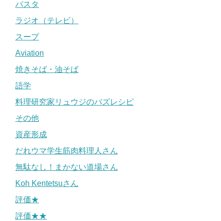
パスタ
ラジオ（テレビ）
スープ
Aviation
焼きそば・油そば
語学
料理研究家リュウジのバズレシピ
その他
資産形成
だれウマ学生筋肉料理人さん
無駄なし！まかない道場さん
Koh Kentetsuさん
評価★
評価★★