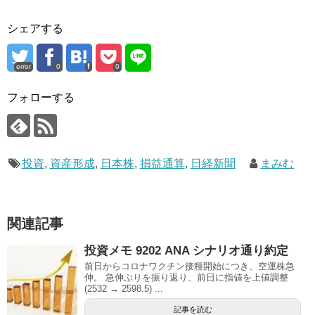
シェアする
error
0
0
フォローする
投資
,
資産形成
,
日本株
,
損益通算
,
日経新聞
まみむ
関連記事
投資メモ 9202 ANA シナリオ通り約定
前日からコロナワクチン接種開始につき、空運株急
伸。 急伸ぶりを振り返り、前日に指値を上値調整
(2532 → 2598.5) ...
記事を読む