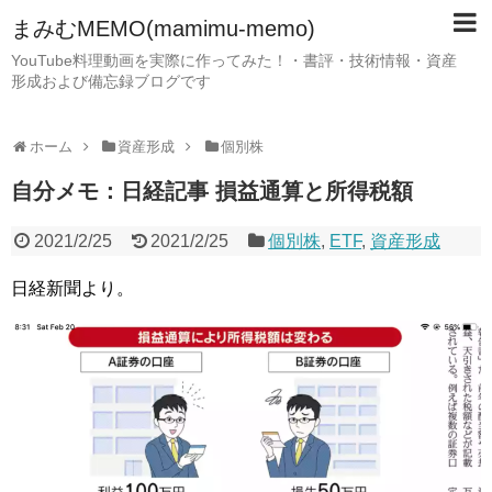
まみむMEMO(mamimu-memo)
YouTube料理動画を実際に作ってみた！・書評・技術情報・資産
形成および備忘録ブログです
ホーム
資産形成
個別株
自分メモ：日経記事 損益通算と所得税額
2021/2/25
2021/2/25
個別株
,
ETF
,
資産形成
日経新聞より。