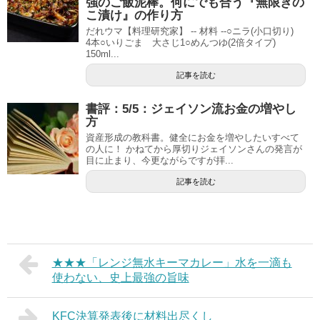
強のご飯泥棒。何にでも合う『無限きの
こ漬け』の作り方
だれウマ【料理研究家】 -- 材料 --○ニラ(小口切り)
4本○いりごま 大さじ1○めんつゆ(2倍タイプ)
150ml...
記事を読む
書評：5/5：ジェイソン流お金の増やし
方
資産形成の教科書。健全にお金を増やしたいすべて
の人に！ かねてから厚切りジェイソンさんの発言が
目に止まり、今更ながらですが拝...
記事を読む
★★★「レンジ無水キーマカレー」水を一滴も
使わない、史上最強の旨味
KFC決算発表後に材料出尽くし