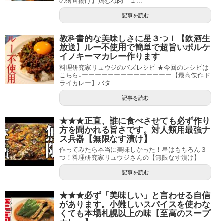
の薄唐揚げ】鶏むね肉 １...
記事を読む
教科書的な美味しさに星３つ！【飲酒生
放送】ルー不使用で簡単で超旨いボルケ
イノキーマカレー作ります
料理研究家リュウジのバズレシピ ★今回のレシピは
こちら↓ーーーーーーーーーーーーーー【最高傑作ド
ライカレー】バタ...
記事を読む
★★★正直、誰に食べさせても必ず作り
方を聞かれる旨さです。対人類用最強ナ
ス兵器【無限なす漬け】
作ってみたら本当に美味しかった！星はもちろん３
つ！料理研究家リュウジさんの【無限なす漬け】
記事を読む
★★★必ず「美味しい」と言わせる自信
があります。小難しいスパイスを使わな
くても本場札幌以上の味【至高のスープ