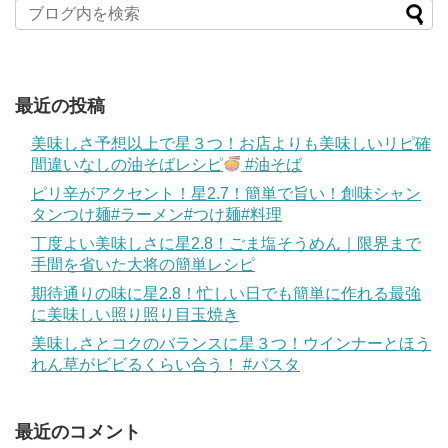
最近の投稿
美味しさ予想以上で星３つ！お店よりも美味しいリピ確
間違いなしの油そばレシピ
#油そば
ピリ辛がアクセント！星2.7！簡単で旨い！創味シャン
タンつけ麺#ラーメン#つけ麺#料理
丁度よい美味しさに星2.8！ごま塩そうめん｜限界まで
手間を省いた大将の簡単レシピ
期待通りの味に星2.8！忙しい日でも簡単に作れる最強
に美味しい照り照り目玉焼き
美味しさとコクのバランスに星３つ！ウインナーとほう
れん草がビビるくらい合う！ #パスタ
最近のコメント