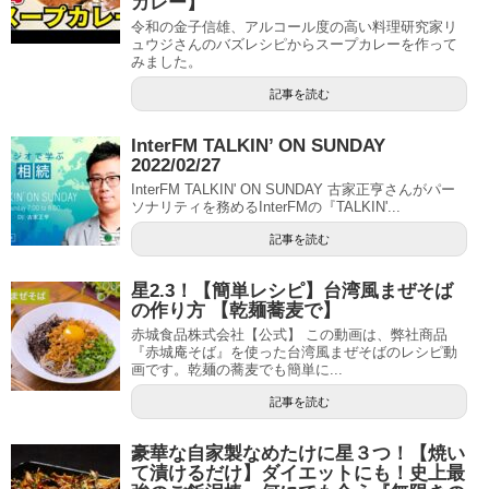
カレー】
令和の金子信雄、アルコール度の高い料理研究家リ
ュウジさんのバズレシピからスープカレーを作って
みました。
記事を読む
InterFM TALKIN’ ON SUNDAY
2022/02/27
InterFM TALKIN' ON SUNDAY 古家正亨さんがパー
ソナリティを務めるInterFMの『TALKIN'...
記事を読む
星2.3！【簡単レシピ】台湾風まぜそば
の作り方 【乾麺蕎麦で】
赤城食品株式会社【公式】 この動画は、弊社商品
『赤城庵そば』を使った台湾風まぜそばのレシピ動
画です。乾麺の蕎麦でも簡単に...
記事を読む
豪華な自家製なめたけに星３つ！【焼い
て漬けるだけ】ダイエットにも！史上最