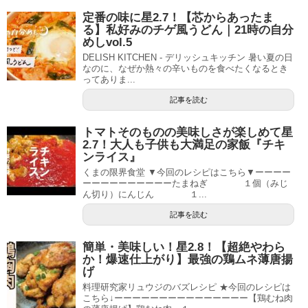
定番の味に星2.7！【芯からあったま
る】私好みのチゲ風うどん｜21時の自分
めしvol.5
DELISH KITCHEN - デリッシュキッチン 暑い夏の日
なのに、なぜか熱々の辛いものを食べたくなるとき
ってありま...
記事を読む
トマトそのものの美味しさが楽しめて星
2.7！大人も子供も大満足の家飯『チキ
ンライス』
くまの限界食堂 ▼今回のレシピはこちら▼ーーーー
ーーーーーーーーーーたまねぎ １個（みじ
ん切り）にんじん １...
記事を読む
簡単・美味しい！星2.8！【超絶やわら
か！爆速仕上がり】最強の鶏ムネ薄唐揚
げ
料理研究家リュウジのバズレシピ ★今回のレシピは
こちら↓ーーーーーーーーーーーーーーー【鶏むね肉