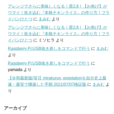
アレンジでさらに美味しくなる！星2.8！【お焦げ】が
ウマイ！炊き込む『本格チキンライス』の作り方！フラ
イパンひとつ
に
まみむ
より
アレンジでさらに美味しくなる！星2.8！【お焦げ】が
ウマイ！炊き込む『本格チキンライス』の作り方！フラ
イパンひとつ
に
ミソヒラ
より
Raspberry Pi:USB抜き差しをコマンドで行う
に
まみむ
より
Raspberry Pi:USB抜き差しをコマンドで行う
に
yamada
より
【令和最新版(笑)】mirakurun, epgstationを自分史上最
速・最安で構築した手順 2021/07/07検証版
に
まみむ
よ
り
アーカイブ