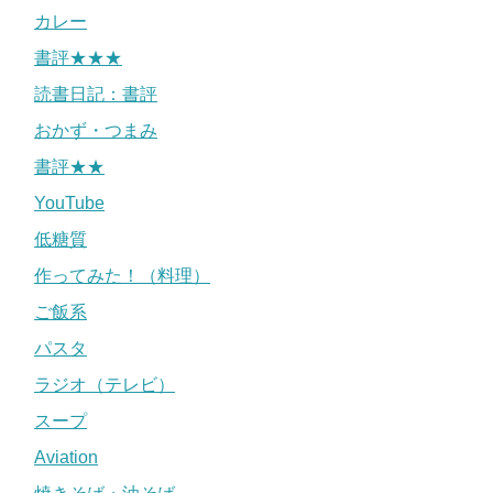
カレー
書評★★★
読書日記：書評
おかず・つまみ
書評★★
YouTube
低糖質
作ってみた！（料理）
ご飯系
パスタ
ラジオ（テレビ）
スープ
Aviation