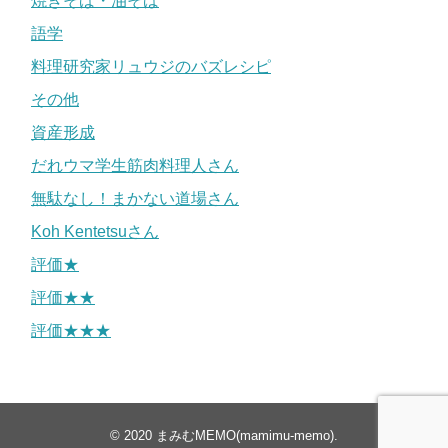
焼きそば・油そば
語学
料理研究家リュウジのバズレシピ
その他
資産形成
だれウマ学生筋肉料理人さん
無駄なし！まかない道場さん
Koh Kentetsuさん
評価★
評価★★
評価★★★
© 2020
まみむMEMO(mamimu-memo)
.