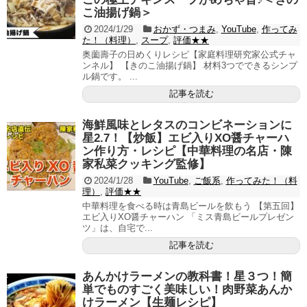
こ油揚げ鍋＞
2024/1/29
おかず・つまみ
,
YouTube
,
作ってみ
た！（料理）
,
スープ
,
評価★★
奥薗壽子の日めくりレシピ【家庭料理研究家公式チャ
ンネル】 【きのこ油揚げ鍋】 材料3つでできるシンプ
ル鍋です。 ...
記事を読む
海鮮風味とレタスのコンビネーションに
星2.7！【炒飯】エビ入りXO醤チャーハ
ン作り方・レシピ【中華料理の名店・陳
家私菜クッキング監修】
2024/1/28
YouTube
,
ご飯系
,
作ってみた！（料
理）
,
評価★★
中華料理を食べる時は青島ビールを飲もう 【第五回】
エビ入りXO醤チャーハン 「ミス青島ビールプレゼン
ツ」は、自宅で...
記事を読む
あんかけラーメンの教科書！星３つ！簡
単でものすごく美味しい！肉野菜あんか
けラーメン【生麺レシピ】