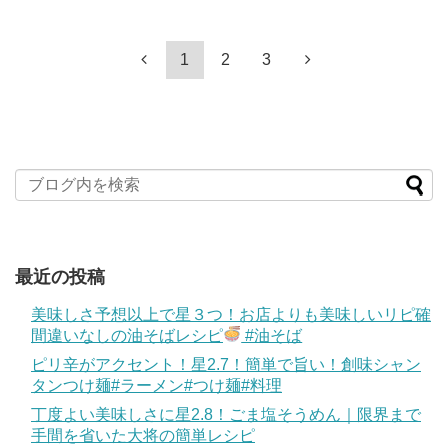
1
2
3
最近の投稿
美味しさ予想以上で星３つ！お店よりも美味しいリピ確
間違いなしの油そばレシピ
#油そば
ピリ辛がアクセント！星2.7！簡単で旨い！創味シャン
タンつけ麺#ラーメン#つけ麺#料理
丁度よい美味しさに星2.8！ごま塩そうめん｜限界まで
手間を省いた大将の簡単レシピ