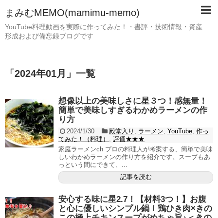
まみむMEMO(mamimu-memo)
YouTube料理動画を実際に作ってみた！・書評・技術情報・資産
形成および備忘録ブログです
「
2024年01月
」
一覧
想像以上の美味しさに星３つ！感無量！
簡単で美味しすぎるわかめラーメンの作
り方
2024/1/30
殿堂入り
,
ラーメン
,
YouTube
,
作っ
てみた！（料理）
,
評価★★★
家庭ラーメンch プロの料理人が考案する、簡単で美味
しいわかめラーメンの作り方を紹介です。スープもあ
っという間にできて、...
記事を読む
安心する味に星2.7！【材料3つ！】お腹
と心に優しいシンプル鍋！鶏ひき肉×きの
この極上チキンスープがめちゃ旨♪＜きの