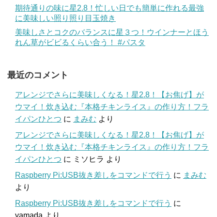
期待通りの味に星2.8！忙しい日でも簡単に作れる最強
に美味しい照り照り目玉焼き
美味しさとコクのバランスに星３つ！ウインナーとほう
れん草がビビるくらい合う！ #パスタ
最近のコメント
アレンジでさらに美味しくなる！星2.8！【お焦げ】が
ウマイ！炊き込む『本格チキンライス』の作り方！フラ
イパンひとつ
に
まみむ
より
アレンジでさらに美味しくなる！星2.8！【お焦げ】が
ウマイ！炊き込む『本格チキンライス』の作り方！フラ
イパンひとつ
に
ミソヒラ
より
Raspberry Pi:USB抜き差しをコマンドで行う
に
まみむ
より
Raspberry Pi:USB抜き差しをコマンドで行う
に
yamada
より