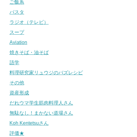
ご飯系
パスタ
ラジオ（テレビ）
スープ
Aviation
焼きそば・油そば
語学
料理研究家リュウジのバズレシピ
その他
資産形成
だれウマ学生筋肉料理人さん
無駄なし！まかない道場さん
Koh Kentetsuさん
評価★