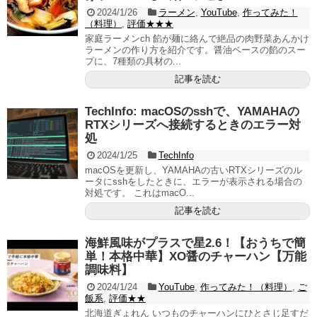
2024/1/26
ラーメン
,
YouTube
,
作ってみた！
（料理）
,
評価★★★
家庭ラーメンch 餡が麺に絡んで絶品の肉野菜あんかけ
ラーメンの作り方を紹介です。醤油ベースの餡のスー
プに、7種類の具材の...
記事を読む
TechInfo: macOSのsshで、YAMAHAの
RTXシリーズへ接続するときのエラー対
処
2024/1/25
TechInfo
macOSを更新し、YAMAHAの古いRTXシリーズのル
ータにsshをしたときに、エラーが表示される場合の
対処です。 これはmacO...
記事を読む
海鮮風味がプラスで星2.6！【おうちで簡
単！本格中華】XO醤のチャーハン【万能
調味料】
2024/1/24
YouTube
,
作ってみた！（料理）
,
ご
飯系
,
評価★★
北海道ぎょれん いつものチャーハンにひとさじ足すだ