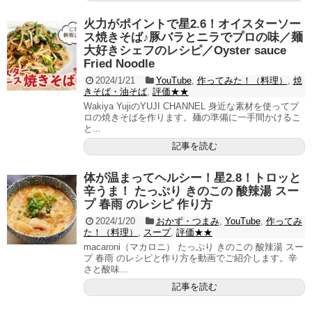
火力がポイントで星2.6！オイスターソー
ス焼きそば♪豚バラとニラでプロの味／麺
大好きシェフのレシピ／Oyster sauce
Fried Noodle
2024/1/21
YouTube
,
作ってみた！（料理）
,
焼
きそば・油そば
,
評価★★
Wakiya YujiのYUJI CHANNEL 身近な素材を使ってプ
ロの焼きそばを作ります。麺の準備に一手間かけるこ
と...
記事を読む
体が温まってヘルシー！星2.8！トロッと
辛うま！ たっぷり きのこの 酸辣湯 スー
プ 春雨 のレシピ 作り方
2024/1/20
おかず・つまみ
,
YouTube
,
作ってみ
た！（料理）
,
スープ
,
評価★★
macaroni（マカロニ） たっぷり きのこの 酸辣湯 スー
プ 春雨 のレシピと作り方を動画でご紹介します。辛
さと酸味...
記事を読む