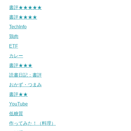
書評★★★★★
書評★★★★
TechInfo
鶏肉
ETF
カレー
書評★★★
読書日記：書評
おかず・つまみ
書評★★
YouTube
低糖質
作ってみた！（料理）