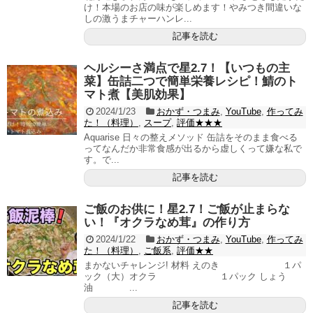
け！本場のお店の味が楽しめます！やみつき間違いな
しの激うまチャーハンレ...
記事を読む
ヘルシーさ満点で星2.7！【いつもの主
菜】缶詰二つで簡単栄養レシピ！鯖のト
マト煮【美肌効果】
2024/1/23
おかず・つまみ
,
YouTube
,
作ってみ
た！（料理）
,
スープ
,
評価★★★
Aquarise 日々の整えメソッド 缶詰をそのまま食べる
ってなんだか非常食感が出るから虚しくって嫌な私で
す。で...
記事を読む
ご飯のお供に！星2.7！ご飯が止まらな
い！『オクラなめ茸』の作り方
2024/1/22
おかず・つまみ
,
YouTube
,
作ってみ
た！（料理）
,
ご飯系
,
評価★★
まかないチャレンジ! 材料 えのき １パ
ック（大）オクラ １パック しょう
油 ...
記事を読む