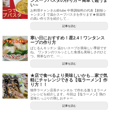
ンスープパスタの作り方～簡単で超うま
い～
お料理チャンネル鈴tube 中華調味料の代表【創味シ
ャンタン】で温かスープパスタを作ります★保温性
の高い作り方を紹介して...
記事を読む
寒い日におすすめ！星2.4！ワンタンス
ープの作り方
ばじるんキッチン 温かいスープが美味しい季節です
ね。 ワンタンのツルッとした食感も美味しさのひと
つ。簡単なので、一...
記事を読む
★店で食べるより美味しいかも…家で気
軽にチャレンジできる【塩ラーメン】作
り方！！
独学ラーメン店長チャンネル で作れる激うまラーメ
ンレシピを紹介します。今回は【塩ラーメン】鶏の
旨味たっぷりの鶏しおチャー...
記事を読む