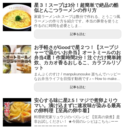
星３！スープは3分！超簡単で絶品の酷
似とんこつラーメンの作り方
家庭ラーメンch スープは数分で作れる、とうこつ風
ラーメンの作り方を紹介です。本当の豚骨を使うと
作るのに時間を必要としま...
記事を読む
お手軽さがGoodで星２つ！【スープジ
ャーで温かいお弁当】オートミールのお
弁当4選！作業時間2分！注ぐだけ簡単雑
炊、カカオ香るおしるこ、カラフルリゾ
ット
まんぷくのすけ / manpukunosuke 楽ちんでハッピー
なお弁当ライフを目指す動画です♪～How to make...
記事を読む
安心する味に星2.5！マジで煮卵よりウ
マい。漬け込まずに速攻味が染みる最高
の卵料理【至高の卵巾着】
料理研究家リュウジのバズレシピ 【至高の袋煮】是
非お試しください！ ★今回のレシピはこちら↓ーー
ーーーーーーーーー...