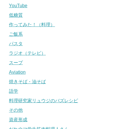
YouTube
低糖質
作ってみた！（料理）
ご飯系
パスタ
ラジオ（テレビ）
スープ
Aviation
焼きそば・油そば
語学
料理研究家リュウジのバズレシピ
その他
資産形成