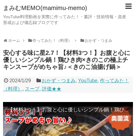
まみむMEMO(mamimu-memo)
YouTube料理動画を実際に作ってみた！・書評・技術情報・資産
形成および備忘録ブログです
ホーム
作ってみた！（料理）
おかず・つまみ
安心する味に星2.7！【材料3つ！】お腹と心に
優しいシンプル鍋！鶏ひき肉×きのこの極上チ
キンスープがめちゃ旨♪＜きのこ油揚げ鍋＞
2024/1/29
おかず・つまみ
,
YouTube
,
作ってみた！
（料理）
,
スープ
,
評価★★
【材料3つ！】お腹と心に優しいシンプル鍋！鶏ひき肉×きのこの極上チキンスープがめちゃ旨♪＜きのこ油揚げ鍋＞