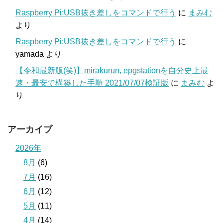
Raspberry Pi:USB抜き差しをコマンドで行う
に
まみむ
より
Raspberry Pi:USB抜き差しをコマンドで行う
に
yamada
より
【令和最新版(笑)】mirakurun, epgstationを自分史上最
速・最安で構築した手順 2021/07/07検証版
に
まみむ
よ
り
アーカイブ
2026年
8月
(6)
7月
(16)
6月
(12)
5月
(11)
4月
(14)