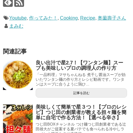
Youtube
,
作ってみた！
,
Cooking
,
Recipe
,
奥薗壽子さん
まみむ
関連記事
良い出汁で星2.7！【ワンタン麺】スー
プも美味しいプロの調理人の作り方
「一品料理」マサちゃんねる 煮干し醤油スープが効
いたワンタン麺の作り方とレシピ動画です。ワンタ
ンはスープに合うように鶏ひ...
記事を読む
美味しくて簡単で星３つ！【プロのレシ
ピ】つじ田の創業者が教える担々麺を簡
単に自宅で作る方法！【選べる辛さ】
つじ田BOXチャンネル つけ麺つじ田創業者である辻
田雄大がご提案する夏バテでも食べられる冷やしラ