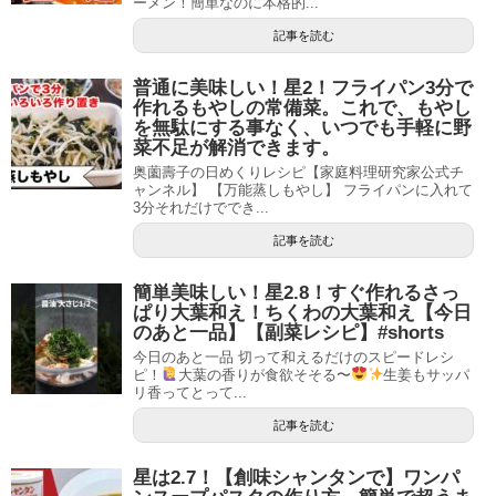
ーメン！簡単なのに本格的...
記事を読む
普通に美味しい！星2！フライパン3分で
作れるもやしの常備菜。これで、もやし
を無駄にする事なく、いつでも手軽に野
菜不足が解消できます。
奥薗壽子の日めくりレシピ【家庭料理研究家公式チ
ャンネル】 【万能蒸しもやし】 フライパンに入れて
3分それだけででき...
記事を読む
簡単美味しい！星2.8！すぐ作れるさっ
ぱり大葉和え！ちくわの大葉和え【今日
のあと一品】【副菜レシピ】#shorts
今日のあと一品 切って和えるだけのスピードレシ
ピ！
大葉の香りが食欲そそる〜
生姜もサッパ
リ香ってとって...
記事を読む
星は2.7！【創味シャンタンで】ワンパ