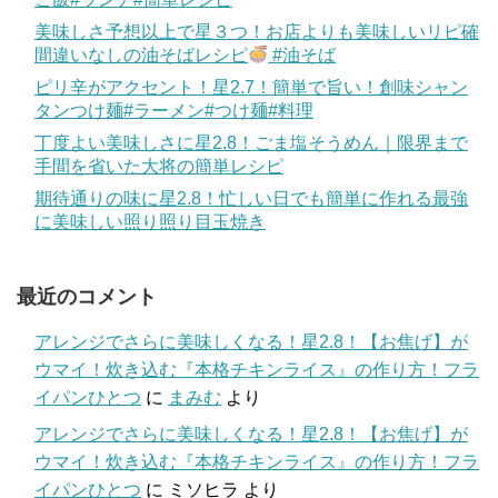
美味しさ予想以上で星３つ！お店よりも美味しいリピ確
間違いなしの油そばレシピ
#油そば
ピリ辛がアクセント！星2.7！簡単で旨い！創味シャン
タンつけ麺#ラーメン#つけ麺#料理
丁度よい美味しさに星2.8！ごま塩そうめん｜限界まで
手間を省いた大将の簡単レシピ
期待通りの味に星2.8！忙しい日でも簡単に作れる最強
に美味しい照り照り目玉焼き
最近のコメント
アレンジでさらに美味しくなる！星2.8！【お焦げ】が
ウマイ！炊き込む『本格チキンライス』の作り方！フラ
イパンひとつ
に
まみむ
より
アレンジでさらに美味しくなる！星2.8！【お焦げ】が
ウマイ！炊き込む『本格チキンライス』の作り方！フラ
イパンひとつ
に
ミソヒラ
より