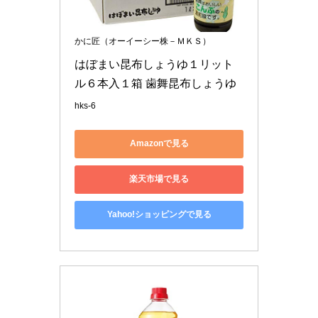
かに匠（オーイーシー株－ＭＫＳ）
はぼまい昆布しょうゆ１リット
ル６本入１箱 歯舞昆布しょうゆ
hks-6
Amazonで見る
楽天市場で見る
Yahoo!ショッピングで見る