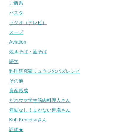
ご飯系
パスタ
ラジオ（テレビ）
スープ
Aviation
焼きそば・油そば
語学
料理研究家リュウジのバズレシピ
その他
資産形成
だれウマ学生筋肉料理人さん
無駄なし！まかない道場さん
Koh Kentetsuさん
評価★