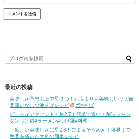
最近の投稿
美味しさ予想以上で星３つ！お店よりも美味しいリピ確
間違いなしの油そばレシピ
#油そば
ピリ辛がアクセント！星2.7！簡単で旨い！創味シャン
タンつけ麺#ラーメン#つけ麺#料理
丁度よい美味しさに星2.8！ごま塩そうめん｜限界まで
手間を省いた大将の簡単レシピ