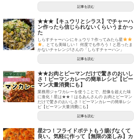
記事を読む
★★★【キュウリとシラス】でチャーハ
ン作ったら信じられないくらいうまかっ
た
しらすチャーハンにキュウリ？作ってみたら星
。とても美味しい！ 何度でも作ろう！と思ったま
かないチャレンジ!さんの「しらすチャーハン」
記事を読む
★★お肉とピーマンだけで驚きのおいし
さ！ピーマンカレーの簡単レシピ【ピー
マン大量消費にも】
業務用ジャワカレーを使うことで、想像を超えた味
に進化！星は★★！はるあんさんの お肉とピーマン
だけで驚きのおいしさ！ピーマンカレーの簡単レシ
ピ【ピーマン大量消費にも】
記事を読む
星2つ！フライドポテトもう揚げなくて
良い。気軽に作って【無限の楽しみ】カ