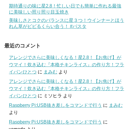
期待通りの味に星2.8！忙しい日でも簡単に作れる最強
に美味しい照り照り目玉焼き
美味しさとコクのバランスに星３つ！ウインナーとほう
れん草がビビるくらい合う！ #パスタ
最近のコメント
アレンジでさらに美味しくなる！星2.8！【お焦げ】が
ウマイ！炊き込む『本格チキンライス』の作り方！フラ
イパンひとつ
に
まみむ
より
アレンジでさらに美味しくなる！星2.8！【お焦げ】が
ウマイ！炊き込む『本格チキンライス』の作り方！フラ
イパンひとつ
に
ミソヒラ
より
Raspberry Pi:USB抜き差しをコマンドで行う
に
まみむ
より
Raspberry Pi:USB抜き差しをコマンドで行う
に