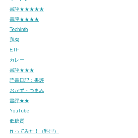
書評★★★★★
書評★★★★
TechInfo
鶏肉
ETF
カレー
書評★★★
読書日記：書評
おかず・つまみ
書評★★
YouTube
低糖質
作ってみた！（料理）