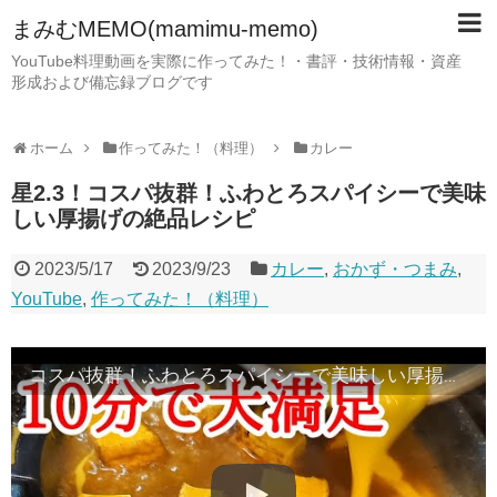
まみむMEMO(mamimu-memo)
YouTube料理動画を実際に作ってみた！・書評・技術情報・資産
形成および備忘録ブログです
ホーム
作ってみた！（料理）
カレー
星2.3！コスパ抜群！ふわとろスパイシーで美味
しい厚揚げの絶品レシピ
2023/5/17
2023/9/23
カレー
,
おかず・つまみ
,
YouTube
,
作ってみた！（料理）
コスパ抜群！ふわとろスパイシーで美味しい厚揚げの絶品レシピ