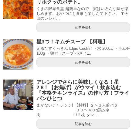
リホクッのポテト。
くまの限界食堂 超簡単なので、実はいろんな味が楽
しめます。おやつにも食事も楽しんで下さい。 ▼今
回のレシピ...
記事を読む
星3つ！キムチスープ 【料理】
えるぴすくっきん Elpis Cookin' ・水 200cc ・キムチ
100g ・鶏ガラスープ 小さじ1...
記事を読む
アレンジでさらに美味しくなる！星
2.8！【お焦げ】がウマイ！炊き込む
『本格チキンライス』の作り方！フライ
パンひとつ
まかないチャレンジ! 【材料】２〜３人前バタ
ー ３０〜４０g鶏ムネ
肉 １/２枚 タマ...
記事を読む