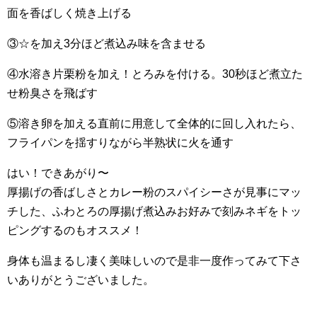
面を香ばしく焼き上げる
③☆を加え3分ほど煮込み味を含ませる
④水溶き片栗粉を加え！とろみを付ける。30秒ほど煮立た
せ粉臭さを飛ばす
⑤溶き卵を加える直前に用意して全体的に回し入れたら、
フライパンを揺すりながら半熟状に火を通す
はい！できあがり〜
厚揚げの香ばしさとカレー粉のスパイシーさが見事にマッ
チした、ふわとろの厚揚げ煮込みお好みで刻みネギをトッ
ピングするのもオススメ！
身体も温まるし凄く美味しいので是非一度作ってみて下さ
いありがとうございました。