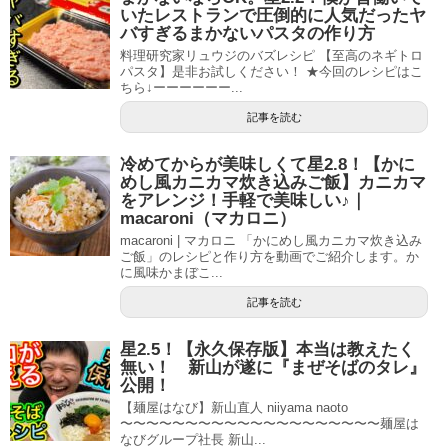
いたレストランで圧倒的に人気だったヤ
バすぎるまかないパスタの作り方
料理研究家リュウジのバズレシピ 【至高のネギトロ
パスタ】是非お試しください！ ★今回のレシピはこ
ちら↓ーーーーーー...
記事を読む
冷めてからが美味しくて星2.8！【かに
めし風カニカマ炊き込みご飯】カニカマ
をアレンジ！手軽で美味しい♪｜
macaroni（マカロニ）
macaroni | マカロニ 「かにめし風カニカマ炊き込み
ご飯」のレシピと作り方を動画でご紹介します。か
に風味かまぼこ...
記事を読む
星2.5！【永久保存版】本当は教えたく
無い！ 新山が遂に『まぜそばのタレ』
公開！
【麺屋はなび】新山直人 niiyama naoto
〜〜〜〜〜〜〜〜〜〜〜〜〜〜〜〜〜〜〜〜麺屋は
なびグループ社長 新山...