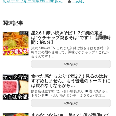
ちゃチャッキー簡単cookingさん
まみむ
関連記事
星2.6！赤い焼きそば！？沖縄の定番
は”ケチャップ焼きそば”です！【調理時
間 : 約5分】
孫六 Shower TV これまた沖縄は焼きそばも独特！沖
縄そばの麺を使用して、調味がケチャップ！これが
合うんです！ ...
記事を読む
食べた感たっぷりで星2.7！見るのはお
すすめしません。もう普通のトーストに
は戻れなくなるから…
飲食店独立学校 /こうせい校長さん
照り焼きホッ
トサンド
・合い挽きミンチ ２００g・味塩...
記事を読む
まかないならOK。星2.2！僕が昔働いて