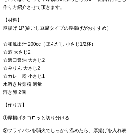
作り方紹介させて頂きます。
【材料】
厚揚げ 1P(絹ごし豆腐タイプの厚揚げがおすすめ）
☆和風出汁 200cc（ほんだし 小さじ1/2杯）
☆酒 大さじ2
☆濃口醤油 大さじ2
☆みりん 大さじ2
☆カレー粉 小さじ1
水溶き片栗粉 適量
溶き卵 2個
【作り方】
①厚揚げをコロッと切り分ける
②フライパンを弱火でしっかり温めたら、厚揚げを入れ表