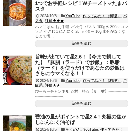
1つでお手軽レシピ！Wチーズトマたまパ
スタ
2024/10/8
YouTube
,
作ってみた！（料理）
,
パ
スタ
,
評価★★★
ハマごはん【お手軽レシピ】パスタ 100g水 300ccコン
ソメ 小さじ１にんにく 2cmバター 10g 水分がなくな
るまで煮...
記事を読む
旨味が出ていて星2.6！【今まで損して
た】『豚脂（ラード）で炒飯』：豚脂
（ラード）を使うだけであなたの炒飯は
さらにウマくなる！！
2024/10/6
YouTube
,
作ってみた！（料理）
,
ご
飯系
,
評価★★
ぴーらーチャンネル ☆材 料☆【食 材】----------------
------------------------...
記事を読む
醤油の量がポイントで星2.4！究極の焦が
しにんにく油そば
2024/10/5
そうめん
,
YouTube
,
作ってみた！