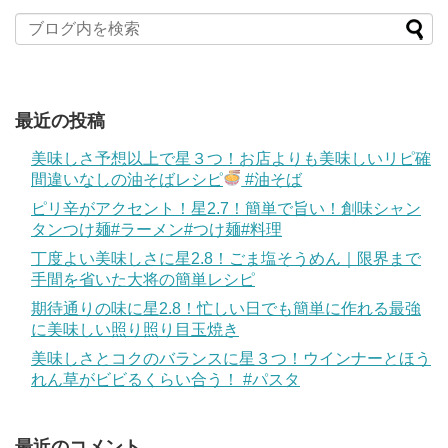
最近の投稿
美味しさ予想以上で星３つ！お店よりも美味しいリピ確
間違いなしの油そばレシピ
#油そば
ピリ辛がアクセント！星2.7！簡単で旨い！創味シャン
タンつけ麺#ラーメン#つけ麺#料理
丁度よい美味しさに星2.8！ごま塩そうめん｜限界まで
手間を省いた大将の簡単レシピ
期待通りの味に星2.8！忙しい日でも簡単に作れる最強
に美味しい照り照り目玉焼き
美味しさとコクのバランスに星３つ！ウインナーとほう
れん草がビビるくらい合う！ #パスタ
最近のコメント