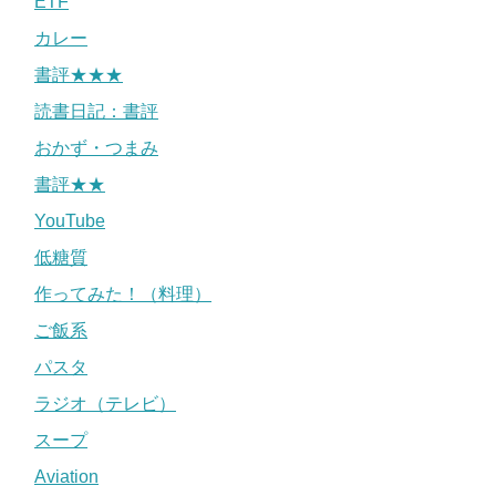
ETF
カレー
書評★★★
読書日記：書評
おかず・つまみ
書評★★
YouTube
低糖質
作ってみた！（料理）
ご飯系
パスタ
ラジオ（テレビ）
スープ
Aviation