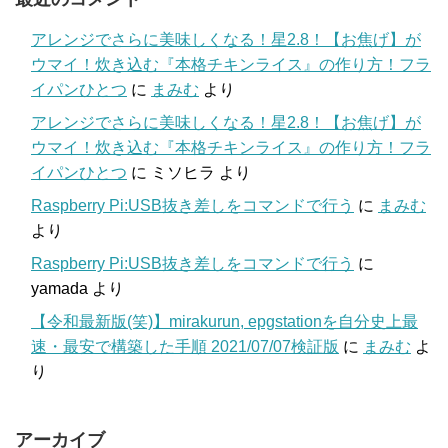
アレンジでさらに美味しくなる！星2.8！【お焦げ】が
ウマイ！炊き込む『本格チキンライス』の作り方！フラ
イパンひとつ
に
まみむ
より
アレンジでさらに美味しくなる！星2.8！【お焦げ】が
ウマイ！炊き込む『本格チキンライス』の作り方！フラ
イパンひとつ
に
ミソヒラ
より
Raspberry Pi:USB抜き差しをコマンドで行う
に
まみむ
より
Raspberry Pi:USB抜き差しをコマンドで行う
に
yamada
より
【令和最新版(笑)】mirakurun, epgstationを自分史上最
速・最安で構築した手順 2021/07/07検証版
に
まみむ
よ
り
アーカイブ