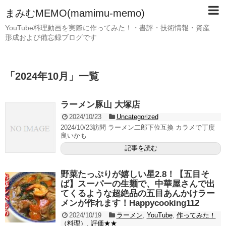
まみむMEMO(mamimu-memo)
YouTube料理動画を実際に作ってみた！・書評・技術情報・資産
形成および備忘録ブログです
「
2024年10月
」
一覧
ラーメン豚山 大塚店
2024/10/23
Uncategorized
2024/10/23訪問 ラーメン二郎下位互換 カラメで丁度
良いかも
記事を読む
野菜たっぷりが嬉しい星2.8！【五目そ
ば】スーパーの生麺で、中華屋さんで出
てくるような超絶品の五目あんかけラー
メンが作れます！Happycooking112
2024/10/19
ラーメン
,
YouTube
,
作ってみた！
（料理）
,
評価★★