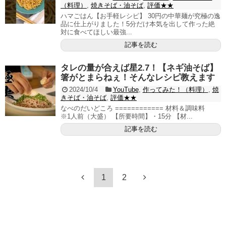
（料理）
,
焼きそば・油そば
,
評価★★
ハマごはん【お手軽レシピ】 30円の中華麺が究極の逸
品に仕上がりました！5分だけ本気を出して作った絶
対に食べてほしい最強...
記事を読む
タレの量が合えば星2.7！【ネギ油そば】
箸がとまらねぇ！そんなレシピ教えます
2024/10/4
YouTube
,
作ってみた！（料理）
,
焼
きそば・油そば
,
評価★★
なべのだいどころ ============ 材料＆調味料
※1人前（大盛） 【所要時間】・15分 【材...
記事を読む
1
2