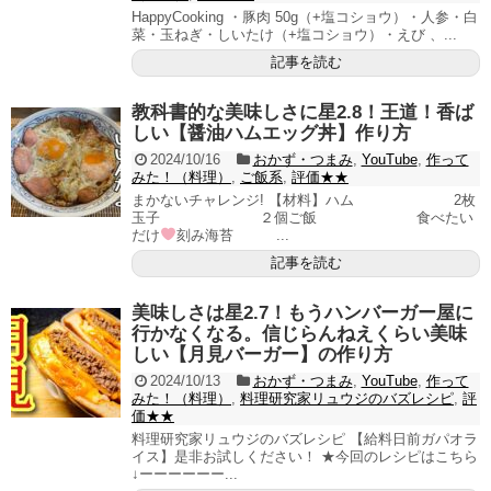
HappyCooking ・豚肉 50g（+塩コショウ）・人参・白
菜・玉ねぎ・しいたけ（+塩コショウ）・えび 、...
記事を読む
教科書的な美味しさに星2.8！王道！香ば
しい【醤油ハムエッグ丼】作り方
2024/10/16
おかず・つまみ
,
YouTube
,
作って
みた！（料理）
,
ご飯系
,
評価★★
まかないチャレンジ! 【材料】ハム 2枚
玉子 ２個ご飯 食べたい
だけ
刻み海苔 ...
記事を読む
美味しさは星2.7！もうハンバーガー屋に
行かなくなる。信じらんねえくらい美味
しい【月見バーガー】の作り方
2024/10/13
おかず・つまみ
,
YouTube
,
作って
みた！（料理）
,
料理研究家リュウジのバズレシピ
,
評
価★★
料理研究家リュウジのバズレシピ 【給料日前ガパオラ
イス】是非お試しください！ ★今回のレシピはこちら
↓ーーーーーー...