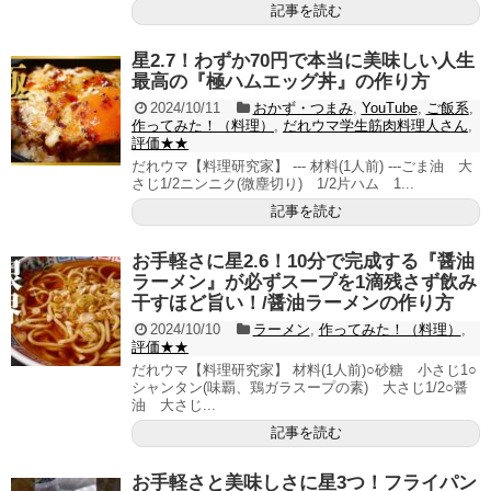
記事を読む
星2.7！わずか70円で本当に美味しい人生
最高の『極ハムエッグ丼』の作り方
2024/10/11
おかず・つまみ
,
YouTube
,
ご飯系
,
作ってみた！（料理）
,
だれウマ学生筋肉料理人さん
,
評価★★
だれウマ【料理研究家】 --- 材料(1人前) ---ごま油 大
さじ1/2ニンニク(微塵切り) 1/2片ハム 1...
記事を読む
お手軽さに星2.6！10分で完成する『醤油
ラーメン』が必ずスープを1滴残さず飲み
干すほど旨い！/醤油ラーメンの作り方
2024/10/10
ラーメン
,
作ってみた！（料理）
,
評価★★
だれウマ【料理研究家】 材料(1人前)○砂糖 小さじ1○
シャンタン(味覇、鶏ガラスープの素) 大さじ1/2○醤
油 大さじ...
記事を読む
お手軽さと美味しさに星3つ！フライパン