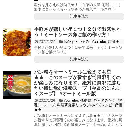
塩分を押さえれば尚良★！【白菜の大量消費に！！】
無限に食べられちゃうやみつき白菜コールスロー
記事を読む
手軽さが嬉しい星１つ！２分で出来ちゃ
う！ミートソース卵ご飯の作り方！
2022/1/27
おかず・つまみ
,
YouTube
,
評価★
手軽さが嬉しい星１つ！２分で出来ちゃう！ミートソ
ース卵ご飯の作り方！
記事を読む
パン粉をオートミールに変えても星
★★！このスープが旨すぎて風邪引くの
が楽しみになります。絶対に風邪に勝ち
たい時に飲む滋養スープ【至高のにんに
くスープ】 #オートミール版
2022/1/26
YouTube
,
低糖質
,
作ってみた！（料
理）
,
スープ
,
料理研究家リュウジのバズレシピ
,
評価
★★
パン粉をオートミールに変えても星★★！このスープ
が旨すぎて風邪引くのが楽しみになります。絶対に風
邪に勝ちたい時に飲む滋養スープ【至高のにんにくス