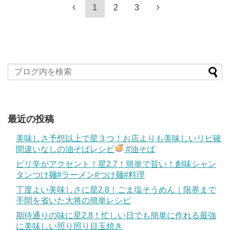
1
2
3
最近の投稿
美味しさ予想以上で星３つ！お店よりも美味しいリピ確
間違いなしの油そばレシピ
#油そば
ピリ辛がアクセント！星2.7！簡単で旨い！創味シャン
タンつけ麺#ラーメン#つけ麺#料理
丁度よい美味しさに星2.8！ごま塩そうめん｜限界まで
手間を省いた大将の簡単レシピ
期待通りの味に星2.8！忙しい日でも簡単に作れる最強
に美味しい照り照り目玉焼き