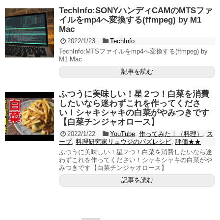
TechInfo:SONYハンディCAMのMTSファ
イルをmp4へ変換する(ffmpeg) by M1
Mac
2022/1/23
TechInfo
TechInfo:MTSファイルをmp4へ変換する(ffmpeg) by
M1 Mac
記事を読む
ふつうに美味しい！星２つ！白菜を消費
したいなら迷わずこれを作ってくださ
い！シャキシャキの白菜がやみつきです
【白菜チンジャオロース】
2022/1/22
YouTube
,
作ってみた！（料理）
,
ス
ープ
,
料理研究家リュウジのバズレシピ
,
評価★★
ふつうに美味しい！星２つ！白菜を消費したいなら迷
わずこれを作ってください！シャキシャキの白菜がや
みつきです【白菜チンジャオロース】
記事を読む