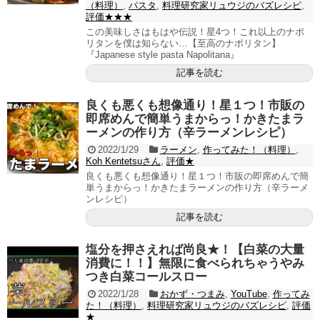
（料理）
,
パスタ
,
料理研究家リュウジのバズレシピ
,
評価★★★
この美味しさはもはや伝説！星4つ！これ以上のナポ
リタンを僕は知らない…【至高のナポリタン】
『Japanese style pasta Napolitana』
記事を読む
良くも悪くも想像通り！星１つ！市販の
即席めんで簡単うまからっ！かきたまラ
ーメンの作り方（辛ラーメンレシピ）
2022/1/29
ラーメン
,
作ってみた！（料理）
,
Koh Kentetsuさん
,
評価★
良くも悪くも想像通り！星１つ！市販の即席めんで簡
単うまからっ！かきたまラーメンの作り方（辛ラーメ
ンレシピ）
記事を読む
塩分を押さえれば尚良★！【白菜の大量
消費に！！】無限に食べられちゃうやみ
つき白菜コールスロー
2022/1/28
おかず・つまみ
,
YouTube
,
作ってみ
た！（料理）
,
料理研究家リュウジのバズレシピ
,
評価
★