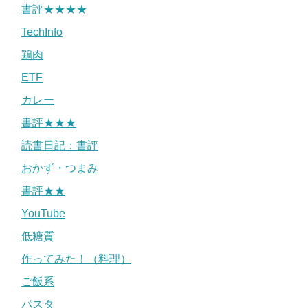
書評★★★★
TechInfo
鶏肉
ETF
カレー
書評★★★
読書日記：書評
おかず・つまみ
書評★★
YouTube
低糖質
作ってみた！（料理）
ご飯系
パスタ