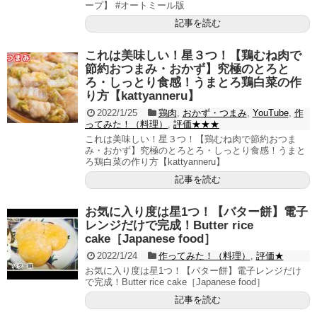
ープ】 #オートミール版
記事を読む
これは美味しい！星３つ！【鶏むね肉で
節約おつまみ・おかず】究極のとろと
ろ・しっとり食感！うまとろ鶏白菜の作
り方【kattyanneru】
2022/1/25
鶏肉
,
おかず・つまみ
,
YouTube
,
作
ってみた！（料理）
,
評価★★★
これは美味しい！星３つ！【鶏むね肉で節約おつま
み・おかず】究極のとろとろ・しっとり食感！うまと
ろ鶏白菜の作り方【kattyanneru】
記事を読む
お気に入り度は星1つ！【バター餅】電子
レンジだけで完成！Butter rice
cake［Japanese food］
2022/1/24
作ってみた！（料理）
,
評価★
お気に入り度は星1つ！【バター餅】電子レンジだけ
で完成！Butter rice cake［Japanese food］
記事を読む