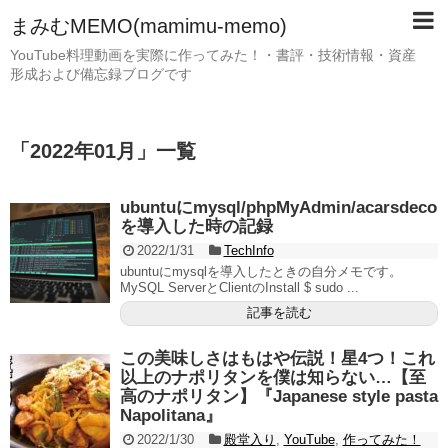
まみむMEMO(mamimu-memo)
YouTube料理動画を実際に作ってみた！・書評・技術情報・資産
形成および備忘録ブログです
「
2022年01月
」
一覧
ubuntuにmysql/phpMyAdmin/acarsdeco
を導入した時の記録
2022/1/31
TechInfo
ubuntuにmysqlを導入したときの自分メモです。
MySQL ServerとClientのInstall $ sudo ...
記事を読む
この美味しさはもはや伝説！星4つ！これ
以上のナポリタンを僕は知らない…【至
高のナポリタン】『Japanese style pasta
Napolitana』
2022/1/30
殿堂入り
,
YouTube
,
作ってみた！