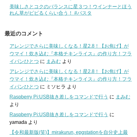
美味しさとコクのバランスに星３つ！ウインナーとほう
れん草がビビるくらい合う！ #パスタ
最近のコメント
アレンジでさらに美味しくなる！星2.8！【お焦げ】が
ウマイ！炊き込む『本格チキンライス』の作り方！フラ
イパンひとつ
に
まみむ
より
アレンジでさらに美味しくなる！星2.8！【お焦げ】が
ウマイ！炊き込む『本格チキンライス』の作り方！フラ
イパンひとつ
に
ミソヒラ
より
Raspberry Pi:USB抜き差しをコマンドで行う
に
まみむ
より
Raspberry Pi:USB抜き差しをコマンドで行う
に
yamada
より
【令和最新版(笑)】mirakurun, epgstationを自分史上最