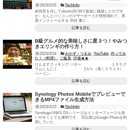
2023/2/25
TechInfo
前回意を決してubuntu20.04で新規に構築したのです
が、なんとパソコンのマザーボードが突然壊れて、再
度インストールする 羽目 事に...
記事を読む
B級グルメ的な美味しさに星３つ！やみつ
きエリンギの作り方！
2023/2/24
おかず・つまみ
,
YouTube
,
作ってみ
た！（料理）
,
ご飯系
,
評価★★
けんますクッキング バター １５０グ
ラムにんにく 2カケ（薄くスライス）
ベーコン ...
記事を読む
Synology Photos Mobileでプレビューで
きるMP4ファイル生成方法
2023/2/23
TechInfo
SynologyのNAS DSシリーズはインターフェースも使
いやすくとても便利です。 写以前はGoogle Photoを利
用していた...
記事を読む