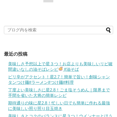
最近の投稿
美味しさ予想以上で星３つ！お店よりも美味しいリピ確
間違いなしの油そばレシピ
#油そば
ピリ辛がアクセント！星2.7！簡単で旨い！創味シャン
タンつけ麺#ラーメン#つけ麺#料理
丁度よい美味しさに星2.8！ごま塩そうめん｜限界まで
手間を省いた大将の簡単レシピ
期待通りの味に星2.8！忙しい日でも簡単に作れる最強
に美味しい照り照り目玉焼き
美味しさとコクのバランスに星３つ！ウインナーとほう