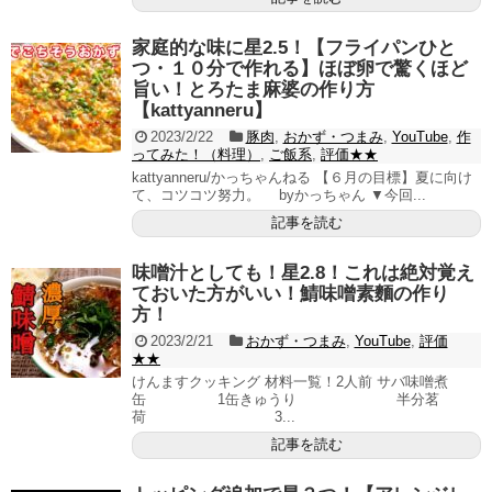
家庭的な味に星2.5！【フライパンひと
つ・１０分で作れる】ほぼ卵で驚くほど
旨い！とろたま麻婆の作り方
【kattyanneru】
2023/2/22
豚肉
,
おかず・つまみ
,
YouTube
,
作
ってみた！（料理）
,
ご飯系
,
評価★★
kattyanneru/かっちゃんねる 【６月の目標】夏に向け
て、コツコツ努力。 byかっちゃん ▼今回...
記事を読む
味噌汁としても！星2.8！これは絶対覚え
ておいた方がいい！鯖味噌素麵の作り
方！
2023/2/21
おかず・つまみ
,
YouTube
,
評価
★★
けんますクッキング 材料一覧！2人前 サバ味噌煮
缶 1缶きゅうり 半分茗
荷 3...
記事を読む