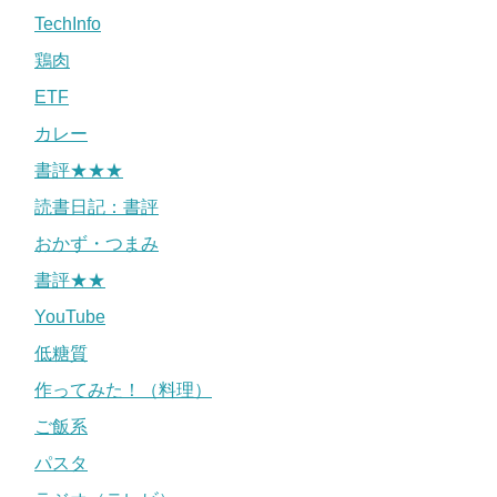
TechInfo
鶏肉
ETF
カレー
書評★★★
読書日記：書評
おかず・つまみ
書評★★
YouTube
低糖質
作ってみた！（料理）
ご飯系
パスタ