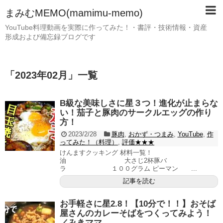
まみむMEMO(mamimu-memo)
YouTube料理動画を実際に作ってみた！・書評・技術情報・資産
形成および備忘録ブログです
「
2023年02月
」
一覧
B級な美味しさに星３つ！進化が止まらな
い！茄子と豚肉のサークルエッグの作り
方！
2023/2/28
豚肉
,
おかず・つまみ
,
YouTube
,
作
ってみた！（料理）
,
評価★★★
けんますクッキング 材料一覧！
油 大さじ2杯豚バ
ラ １００グラム ピーマン ...
記事を読む
お手軽さに星2.8！【10分で！！】おそば
屋さんのカレーそばをつくってみよう！
／みきママ