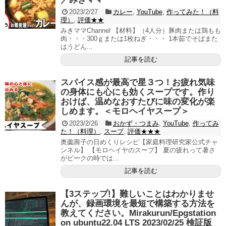
2023/2/27
カレー
,
YouTube
,
作ってみた！（料
理）
,
評価★★
みきママChannel 【材料】（4人分）豚肉または鶏もも
肉・・・300ｇまたは1枚ねぎ・・・ 1本茹でそばまた
はうどん...
記事を読む
スパイス感が最高で星３つ！お疲れ気味
の身体にも心にも効くスープです。作り
おけば、温めなおすたびに味の変化が楽
しめます。＜モロヘイヤスープ＞
2023/2/26
おかず・つまみ
,
YouTube
,
作ってみ
た！（料理）
,
スープ
,
評価★★★
奥薗壽子の日めくりレシピ【家庭料理研究家公式チャ
ンネル】 【モロヘイヤのスープ】 夏の疲れって暑さ
がピークの時では...
記事を読む
【3ステップ!】難しいことはわかりませ
んが、録画環境を最短で構築する方法を
教えてください。Mirakurun/Epgstation
on ubuntu22.04 LTS 2023/02/25 検証版