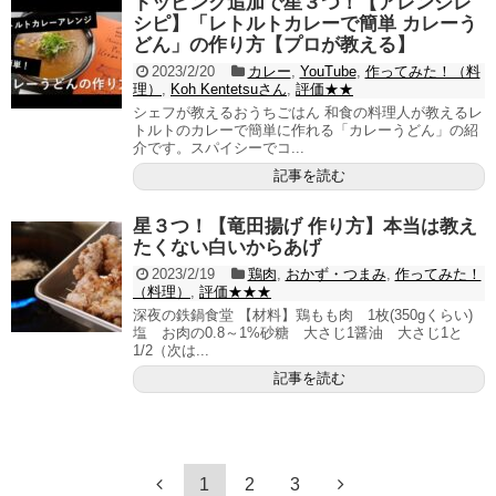
トッピング追加で星３つ！【アレンジレ
シピ】「レトルトカレーで簡単 カレーう
どん」の作り方【プロが教える】
2023/2/20
カレー
,
YouTube
,
作ってみた！（料
理）
,
Koh Kentetsuさん
,
評価★★
シェフが教えるおうちごはん 和食の料理人が教えるレ
トルトのカレーで簡単に作れる「カレーうどん」の紹
介です。スパイシーでコ...
記事を読む
星３つ！【竜田揚げ 作り方】本当は教え
たくない白いからあげ
2023/2/19
鶏肉
,
おかず・つまみ
,
作ってみた！
（料理）
,
評価★★★
深夜の鉄鍋食堂 【材料】鶏もも肉 1枚(350gくらい)
塩 お肉の0.8～1%砂糖 大さじ1醤油 大さじ1と
1/2（次は...
記事を読む
1
2
3