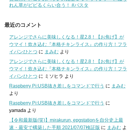
れん草がビビるくらい合う！ #パスタ
最近のコメント
アレンジでさらに美味しくなる！星2.8！【お焦げ】が
ウマイ！炊き込む『本格チキンライス』の作り方！フラ
イパンひとつ
に
まみむ
より
アレンジでさらに美味しくなる！星2.8！【お焦げ】が
ウマイ！炊き込む『本格チキンライス』の作り方！フラ
イパンひとつ
に
ミソヒラ
より
Raspberry Pi:USB抜き差しをコマンドで行う
に
まみむ
より
Raspberry Pi:USB抜き差しをコマンドで行う
に
yamada
より
【令和最新版(笑)】mirakurun, epgstationを自分史上最
速・最安で構築した手順 2021/07/07検証版
に
まみむ
よ