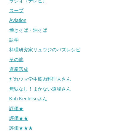
ラジオ（テレビ）
スープ
Aviation
焼きそば・油そば
語学
料理研究家リュウジのバズレシピ
その他
資産形成
だれウマ学生筋肉料理人さん
無駄なし！まかない道場さん
Koh Kentetsuさん
評価★
評価★★
評価★★★