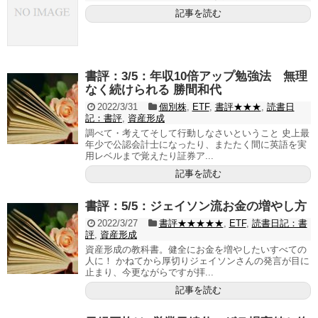
記事を読む
書評：3/5：年収10倍アップ勉強法 無理
なく続けられる 勝間和代
2022/3/31
個別株
,
ETF
,
書評★★★
,
読書日
記：書評
,
資産形成
調べて・考えてそして行動しなさいということ 史上最
年少で公認会計士になったり、またたく間に英語を実
用レベルまで覚えたり証券ア...
記事を読む
書評：5/5：ジェイソン流お金の増やし方
2022/3/27
書評★★★★★
,
ETF
,
読書日記：書
評
,
資産形成
資産形成の教科書。健全にお金を増やしたいすべての
人に！ かねてから厚切りジェイソンさんの発言が目に
止まり、今更ながらですが拝...
記事を読む