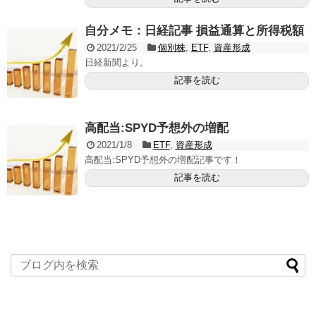
自分メモ：日経記事 損益通算と所得税額
2021/2/25
個別株
,
ETF
,
資産形成
日経新聞より。
記事を読む
高配当:SPYD予想外の増配
2021/1/8
ETF
,
資産形成
高配当:SPYD予想外の増配記事です！
記事を読む