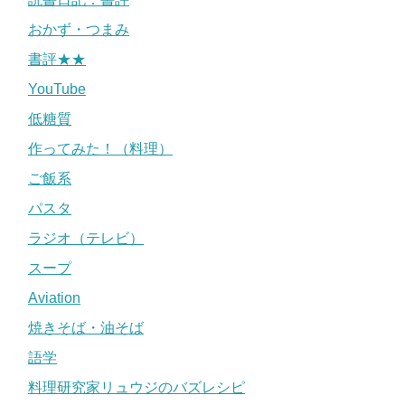
おかず・つまみ
書評★★
YouTube
低糖質
作ってみた！（料理）
ご飯系
パスタ
ラジオ（テレビ）
スープ
Aviation
焼きそば・油そば
語学
料理研究家リュウジのバズレシピ