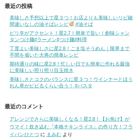
最近の投稿
美味しさ予想以上で星３つ！お店よりも美味しいリピ確
間違いなしの油そばレシピ
#油そば
ピリ辛がアクセント！星2.7！簡単で旨い！創味シャン
タンつけ麺#ラーメン#つけ麺#料理
丁度よい美味しさに星2.8！ごま塩そうめん｜限界まで
手間を省いた大将の簡単レシピ
期待通りの味に星2.8！忙しい日でも簡単に作れる最強
に美味しい照り照り目玉焼き
美味しさとコクのバランスに星３つ！ウインナーとほう
れん草がビビるくらい合う！ #パスタ
最近のコメント
アレンジでさらに美味しくなる！星2.8！【お焦げ】が
ウマイ！炊き込む『本格チキンライス』の作り方！フラ
イパンひとつ
に
まみむ
より