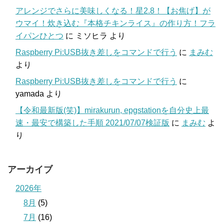
アレンジでさらに美味しくなる！星2.8！【お焦げ】が
ウマイ！炊き込む『本格チキンライス』の作り方！フラ
イパンひとつ
に
ミソヒラ
より
Raspberry Pi:USB抜き差しをコマンドで行う
に
まみむ
より
Raspberry Pi:USB抜き差しをコマンドで行う
に
yamada
より
【令和最新版(笑)】mirakurun, epgstationを自分史上最
速・最安で構築した手順 2021/07/07検証版
に
まみむ
よ
り
アーカイブ
2026年
8月
(5)
7月
(16)