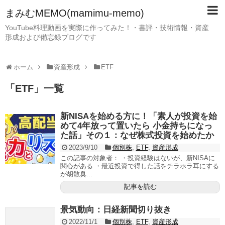
まみむMEMO(mamimu-memo)
YouTube料理動画を実際に作ってみた！・書評・技術情報・資産
形成および備忘録ブログです
ホーム
資産形成
ETF
「
ETF
」
一覧
新NISAを始める方に！「素人が投資を始
めて4年放って置いたら 小金持ちになっ
た話」その１：なぜ株式投資を始めたか
2023/9/10
個別株
,
ETF
,
資産形成
この記事の対象者： ・投資経験はないが、新NISAに
関心がある ・最近投資で得した話をチラホラ耳にする
が胡散臭...
記事を読む
景気動向：日経新聞切り抜き
2022/11/1
個別株
,
ETF
,
資産形成