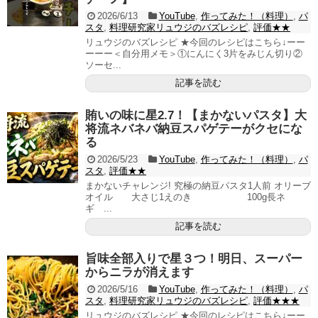
2026/6/13
YouTube
,
作ってみた！（料理）
,
パ
スタ
,
料理研究家リュウジのバズレシピ
,
評価★★
リュウジのバズレシピ ★今回のレシピはこちら↓ーー
ーーー＜自分用メモ＞①にんにく3片をみじん切り②
ソーセ...
記事を読む
賄いの味に星2.7！【まかないパスタ】大
将流ネバネバ納豆スパゲテーがクセにな
る
2026/5/23
YouTube
,
作ってみた！（料理）
,
パ
スタ
,
評価★★
まかないチャレンジ! 究極の納豆パスタ1人前 オリーブ
オイル 大さじ1えのき 100g長ネ
ギ ...
記事を読む
旨味全部入りで星３つ！明日、スーパー
からニラが消えます
2026/5/16
YouTube
,
作ってみた！（料理）
,
パ
スタ
,
料理研究家リュウジのバズレシピ
,
評価★★★
リュウジのバズレシピ ★今回のレシピはこちら↓ーー