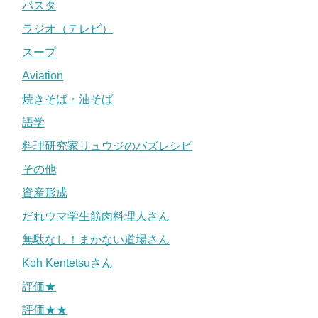
パスタ
ラジオ（テレビ）
スープ
Aviation
焼きそば・油そば
語学
料理研究家リュウジのバズレシピ
その他
資産形成
だれウマ学生筋肉料理人さん
無駄なし！まかない道場さん
Koh Kentetsuさん
評価★
評価★★