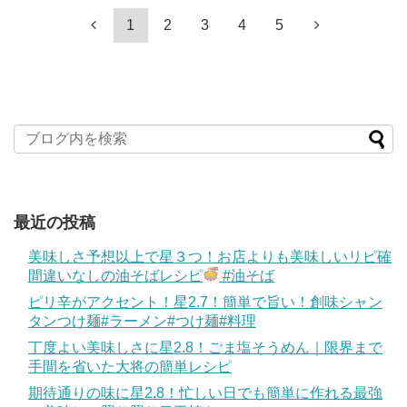
1
2
3
4
5
最近の投稿
美味しさ予想以上で星３つ！お店よりも美味しいリピ確
間違いなしの油そばレシピ
#油そば
ピリ辛がアクセント！星2.7！簡単で旨い！創味シャン
タンつけ麺#ラーメン#つけ麺#料理
丁度よい美味しさに星2.8！ごま塩そうめん｜限界まで
手間を省いた大将の簡単レシピ
期待通りの味に星2.8！忙しい日でも簡単に作れる最強