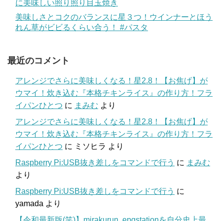
に美味しい照り照り目玉焼き
美味しさとコクのバランスに星３つ！ウインナーとほう
れん草がビビるくらい合う！ #パスタ
最近のコメント
アレンジでさらに美味しくなる！星2.8！【お焦げ】が
ウマイ！炊き込む『本格チキンライス』の作り方！フラ
イパンひとつ
に
まみむ
より
アレンジでさらに美味しくなる！星2.8！【お焦げ】が
ウマイ！炊き込む『本格チキンライス』の作り方！フラ
イパンひとつ
に
ミソヒラ
より
Raspberry Pi:USB抜き差しをコマンドで行う
に
まみむ
より
Raspberry Pi:USB抜き差しをコマンドで行う
に
yamada
より
【令和最新版(笑)】mirakurun, epgstationを自分史上最