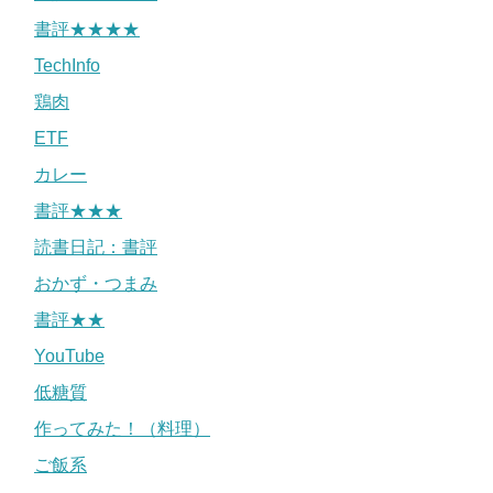
書評★★★★
TechInfo
鶏肉
ETF
カレー
書評★★★
読書日記：書評
おかず・つまみ
書評★★
YouTube
低糖質
作ってみた！（料理）
ご飯系