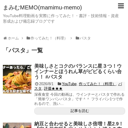
まみむMEMO(mamimu-memo)
YouTube料理動画を実際に作ってみた！・書評・技術情報・資産
形成および備忘録ブログです
ホーム
作ってみた！（料理）
パスタ
「
パスタ
」
一覧
美味しさとコクのバランスに星３つ！ウ
インナーとほうれん草がビビるくらい合
う！ #パスタ
2026/8/1
YouTube
,
作ってみた！（料理）
,
パ
スタ
,
評価★★★
深夜食堂 今回の動画は、ウインナーとパスタで作れる
「簡単ワンパンパスタ」です＾＾ フライパン1つで作
れるので、洗い...
記事を読む
納豆と合わせると美味しさ倍増！星2.9！