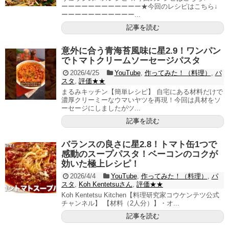
ーーーーーーーーーーーー★今回のレシピはこちら↓
ーーーーーーーーーーー...
記事を読む
意外に合う青海苔風味に星2.9！ワンパン
でトマトクリームソーセージパスタ
2026/4/25
YouTube
,
作ってみた！（料理）
,
パ
スタ
,
評価★★
まるみキッチン【簡単レシピ】 自宅にある材料だけで
濃厚クリーミーなウマいヤツを再現！今回は具材をソ
ーセージにしましたがツ...
記事を読む
バランスの良さに星2.8！トマト缶1つで
感動のスープパスタ！ベーコンのコクが
効いた極上レシピ！
2026/4/4
YouTube
,
作ってみた！（料理）
,
パ
スタ
,
Koh Kentetsuさん
,
評価★★
Koh Kentetsu Kitchen【料理研究家コウケンテツ公式
チャンネル】 【材料（2人分）】・オ...
記事を読む