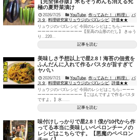
【完全保存版】米もそうめんも消える究
極の夏野菜漬け
2026/7/25
YouTube
,
作ってみた！（料理）
,
パ
スタ
,
料理研究家リュウジのバズレシピ
,
評価★★
リュウジのバズレシピ 今回のレシピはこちら↓ーーー
ーーーーーーーーーーー【至高の山形のだし】 きゅう
り...220...
記事を読む
美味しさ予想以上で星2.8！海苔の佃煮を
ふんだんに入れて作るパスタが旨すぎて
ヤバい
2026/7/21
YouTube
,
作ってみた！（料理）
,
パ
スタ
,
料理研究家リュウジのバズレシピ
,
評価★★
リュウジのバズレシピ 今回のレシピはこちら↓ーーー
ーーーーーーーーーーー【ごはんですよで作るパスタ
ですよ。】水…...
記事を読む
味付けしっかりで星2.8！僕が10代から作
ってる本当に美味しいペペロンチーノの
レシピはこちらです。【悪魔のペペロン
チーノ】