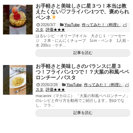
お手軽さと美味しさに星３つ！本当は教
えたくない♡フライパン1つで、褒められ
ペンネ
2026/3/7
YouTube
,
作ってみた！（料理）
,
パ
スタ
,
評価★★★
はるレシピ ・オリーブオイル 大さじ１・ソーセー
ジ ２本・にんにくチューブ 1cm・ペンネ 1人前・
水 200cc・ケチ...
記事を読む
お手軽さと美味しさのバランスに星３
つ！フライパン1つで！？大葉の和風ペペ
ロンチーノパスタ
2026/2/28
YouTube
,
作ってみた！（料理）
,
パ
スタ
,
評価★★★
macaroni（マカロニ） 「大葉の和風ペペロンチーノ」
のレシピと作り方を動画でご紹介します。別ゆでな
し、フラ...
記事を読む