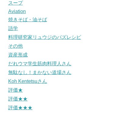
スープ
Aviation
焼きそば・油そば
語学
料理研究家リュウジのバズレシピ
その他
資産形成
だれウマ学生筋肉料理人さん
無駄なし！まかない道場さん
Koh Kentetsuさん
評価★
評価★★
評価★★★