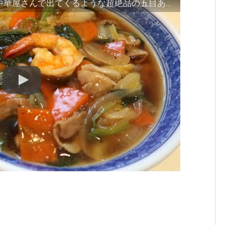
【五目そば】スーパーの生麺で、中華屋さんで出てくるような超絶品の五目あんかけラーメンが作れます！Happycooking112