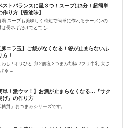
ベストバランスに星３つ！スープは3分！超簡単
の作り方【醤油味】
道場 スープも美味しく時短で簡単に作れるラーメンの
は長ネギだけでとても...
!【豚ニラ玉】ご飯がなくなる！箸が止まらないふ
り方！
し / オリひと 卵 2個塩 2つまみ胡椒 2フリ牛乳 大さ
 ...
簡単！激ウマ！】お酒が止まらなくなる…『サク
揚げ』の作り方
低糖質」おつまみシリーズです。