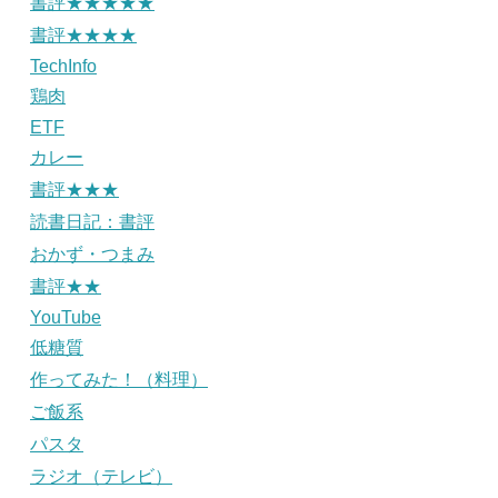
書評★★★★★
書評★★★★
TechInfo
鶏肉
ETF
カレー
書評★★★
読書日記：書評
おかず・つまみ
書評★★
YouTube
低糖質
作ってみた！（料理）
ご飯系
パスタ
ラジオ（テレビ）