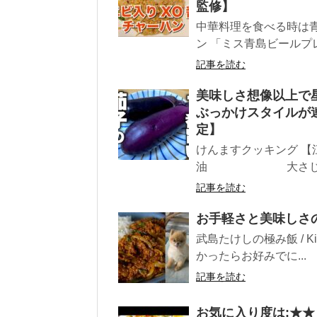
監修】
中華料理を食べる時は青
ン 「ミス青島ビールプレ
記事を読む
美味しさ想像以上で星
ぶっかけスタイルが
定】
けんますクッキング 【
油 大さじ1
記事を読む
お手軽さと美味しさ
武島たけしの極み飯 / Ki
かったらお好みでに...
記事を読む
お気に入り度は:★