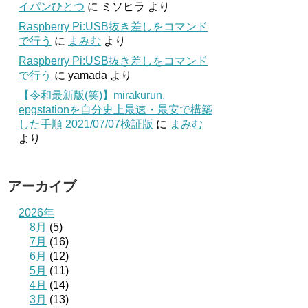
イパンひとつ
に
ミソヒラ
より
Raspberry Pi:USB抜き差しをコマンド
で行う
に
まみむ
より
Raspberry Pi:USB抜き差しをコマンド
で行う
に
yamada
より
【令和最新版(笑)】mirakurun,
epgstationを自分史上最速・最安で構築
した手順 2021/07/07検証版
に
まみむ
より
アーカイブ
2026年
8月
(5)
7月
(16)
6月
(12)
5月
(11)
4月
(14)
3月
(13)