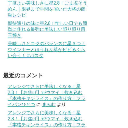
丁度よい美味しさに星2.8！ごま塩そう
めん｜限界まで手間を省いた大将の簡
単レシピ
期待通りの味に星2.8！忙しい日でも簡
単に作れる最強に美味しい照り照り目
玉焼き
美味しさとコクのバランスに星３つ！
ウインナーとほうれん草がビビるくら
い合う！ #パスタ
最近のコメント
アレンジでさらに美味しくなる！星
2.8！【お焦げ】がウマイ！炊き込む
『本格チキンライス』の作り方！フラ
イパンひとつ
に
まみむ
より
アレンジでさらに美味しくなる！星
2.8！【お焦げ】がウマイ！炊き込む
『本格チキンライス』の作り方！フラ