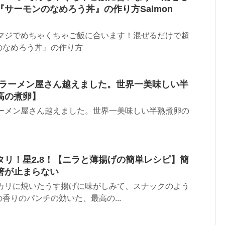
サーモンのなめろう丼』の作り方Salmon
！マジでめちゃくちゃご飯に合います！混ぜるだけで超
のなめろう丼』の作り方
★ラーメン屋さん越えました。世界一美味しい半
高の煮卵】
ラーメン屋さん越えました。世界一美味しい半熟煮卵の
リ！星2.8！【ニラと薄揚げの簡単レシピ】簡
箸が止まらない
リカリに焼いたうす揚げに味がしみて、スナックのよう
香りのパンチの効いた、最高の...