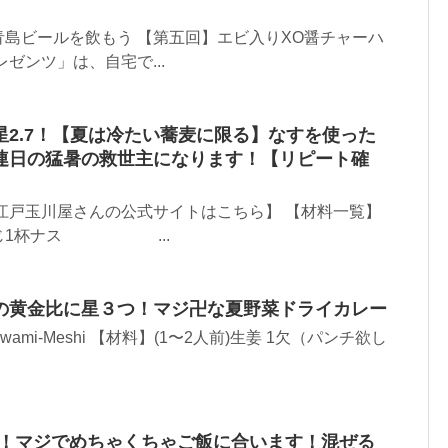
島ビールを飲もう 【第五回】エビ入りXO醤チャーハ
ゼンツ」は、自宅で...
2.7！【夏は冷たい蕎麦に限る】なすを使った
連日の猛暑の救世主になります！【リピート確
江戸玉川屋さんの公式サイトはこちら】 【材料一覧】
杯ナス ...
の黄金比に星３つ！マジ卍な夏野菜ドライカレー
wami-Meshi 【材料】(1〜2人前)生姜 1欠（パンチ欲し
★！マジでめちゃくちゃご飯に合います！混ぜる