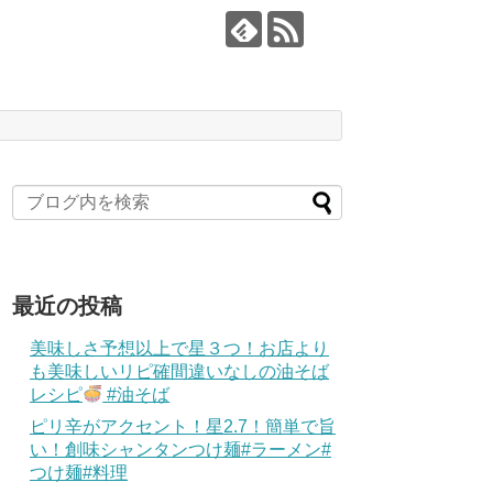
最近の投稿
美味しさ予想以上で星３つ！お店より
も美味しいリピ確間違いなしの油そば
レシピ
#油そば
ピリ辛がアクセント！星2.7！簡単で旨
い！創味シャンタンつけ麺#ラーメン#
つけ麺#料理