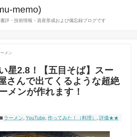
u-memo)
！・書評・技術情報・資産形成および備忘録ブログです
ラーメン
い星2.8！【五目そば】スー
屋さんで出てくるような超絶
ーメンが作れます！
ラーメン
,
YouTube
,
作ってみた！（料理）
,
評価★★