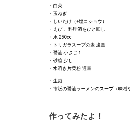
・白菜
・玉ねぎ
・しいたけ（+塩コショウ）
・えび 、料理酒をひと回し
・水 250cc
・トリガラスープの素 適量
・醤油 小さじ１
・砂糖 少し
・水溶き片栗粉 適量
・生麺
・市販の醤油ラーメンのスープ（味噌
作ってみたよ！