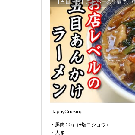
HappyCooking
・豚肉 50g（+塩コショウ）
・人参