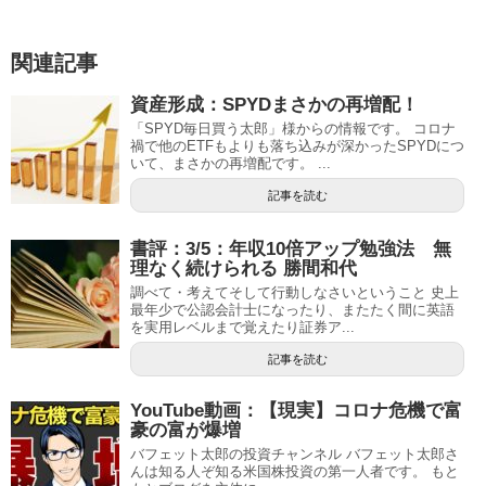
関連記事
資産形成：SPYDまさかの再増配！
「SPYD毎日買う太郎」様からの情報です。 コロナ
禍で他のETFもよりも落ち込みが深かったSPYDにつ
いて、まさかの再増配です。 ...
記事を読む
書評：3/5：年収10倍アップ勉強法 無
理なく続けられる 勝間和代
調べて・考えてそして行動しなさいということ 史上
最年少で公認会計士になったり、またたく間に英語
を実用レベルまで覚えたり証券ア...
記事を読む
YouTube動画：【現実】コロナ危機で富
豪の富が爆増
バフェット太郎の投資チャンネル バフェット太郎さ
んは知る人ぞ知る米国株投資の第一人者です。 もと