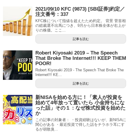
2021/09/10 KFC (9873) [SBI証券]約定／
注文番号：337
KFC株について指値を超えたため約定。 背景 菅首相
の総裁選不出馬につき、9月から日本株全体が右上が
りの株価。ここ...
記事を読む
Robert Kiyosaki 2019 – The Speech
That Broke The Internet!!! KEEP THEM
POOR!
Robert Kiyosaki 2019 - The Speech That Broke The
Internet!!! KE...
記事を読む
新NISAを始める方に！「素人が投資を
始めて4年放って置いたら 小金持ちにな
った話」その１：なぜ株式投資を始めた
か
この記事の対象者： ・投資経験はないが、新NISAに
関心がある ・最近投資で得した話をチラホラ耳にす
るが胡散臭...