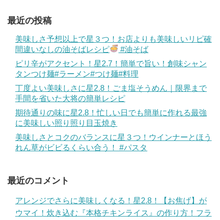
最近の投稿
美味しさ予想以上で星３つ！お店よりも美味しいリピ確
間違いなしの油そばレシピ
#油そば
ピリ辛がアクセント！星2.7！簡単で旨い！創味シャン
タンつけ麺#ラーメン#つけ麺#料理
丁度よい美味しさに星2.8！ごま塩そうめん｜限界まで
手間を省いた大将の簡単レシピ
期待通りの味に星2.8！忙しい日でも簡単に作れる最強
に美味しい照り照り目玉焼き
美味しさとコクのバランスに星３つ！ウインナーとほう
れん草がビビるくらい合う！ #パスタ
最近のコメント
アレンジでさらに美味しくなる！星2.8！【お焦げ】が
ウマイ！炊き込む『本格チキンライス』の作り方！フラ