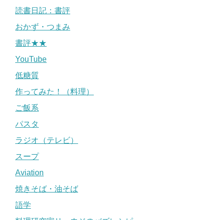
読書日記：書評
おかず・つまみ
書評★★
YouTube
低糖質
作ってみた！（料理）
ご飯系
パスタ
ラジオ（テレビ）
スープ
Aviation
焼きそば・油そば
語学