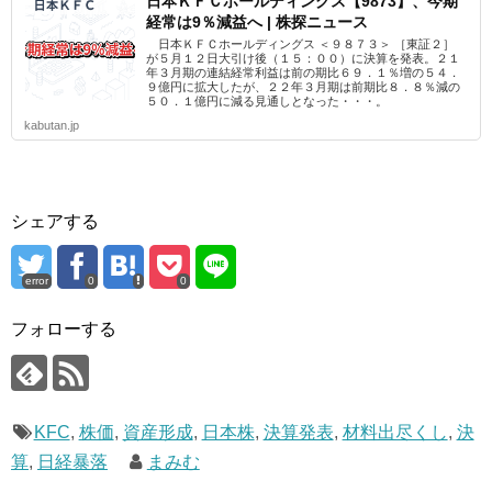
日本ＫＦＣホールディングス【9873】、今期
経常は9％減益へ | 株探ニュース
日本ＫＦＣホールディングス ＜９８７３＞ ［東証２］
が５月１２日大引け後（１５：００）に決算を発表。２１
年３月期の連結経常利益は前の期比６９．１％増の５４．
９億円に拡大したが、２２年３月期は前期比８．８％減の
５０．１億円に減る見通しとなった・・・。
kabutan.jp
シェアする
error
0
0
フォローする
KFC
,
株価
,
資産形成
,
日本株
,
決算発表
,
材料出尽くし
,
決
算
,
日経暴落
まみむ