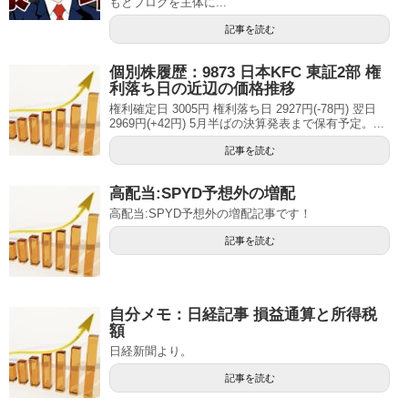
もとブログを主体に...
記事を読む
個別株履歴：9873 日本KFC 東証2部 権
利落ち日の近辺の価格推移
権利確定日 3005円 権利落ち日 2927円(-78円) 翌日
2969円(+42円) 5月半ばの決算発表まで保有予定。...
記事を読む
高配当:SPYD予想外の増配
高配当:SPYD予想外の増配記事です！
記事を読む
自分メモ：日経記事 損益通算と所得税
額
日経新聞より。
記事を読む