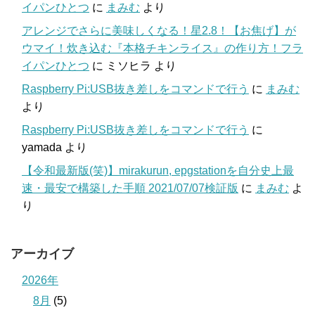
イパンひとつ
に
まみむ
より
アレンジでさらに美味しくなる！星2.8！【お焦げ】が
ウマイ！炊き込む『本格チキンライス』の作り方！フラ
イパンひとつ
に
ミソヒラ
より
Raspberry Pi:USB抜き差しをコマンドで行う
に
まみむ
より
Raspberry Pi:USB抜き差しをコマンドで行う
に
yamada
より
【令和最新版(笑)】mirakurun, epgstationを自分史上最
速・最安で構築した手順 2021/07/07検証版
に
まみむ
よ
り
アーカイブ
2026年
8月
(5)