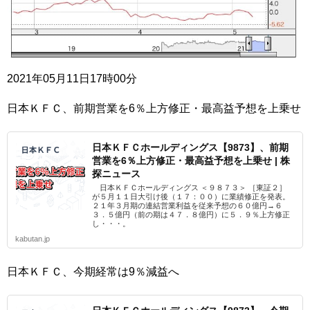
2021年05月11日17時00分
日本ＫＦＣ、前期営業を6％上方修正・最高益予想を上乗せ
日本ＫＦＣホールディングス【9873】、前期
営業を6％上方修正・最高益予想を上乗せ | 株
探ニュース
日本ＫＦＣホールディングス ＜９８７３＞ ［東証２］
が５月１１日大引け後（１７：００）に業績修正を発表。
２１年３月期の連結営業利益を従来予想の６０億円→６
３．５億円（前の期は４７．８億円）に５．９％上方修正
し・・・。
kabutan.jp
日本ＫＦＣ、今期経常は9％減益へ