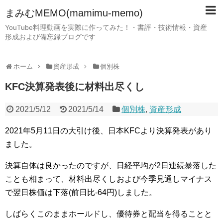
まみむMEMO(mamimu-memo)
YouTube料理動画を実際に作ってみた！・書評・技術情報・資産
形成および備忘録ブログです
ホーム
資産形成
個別株
KFC決算発表後に材料出尽くし
2021/5/12
2021/5/14
個別株
,
資産形成
2021年5月11日の大引け後、日本KFCより決算発表があり
ました。
決算自体は良かったのですが、日経平均が2日連続暴落した
ことも相まって、材料出尽くしおよび今季見通しマイナス
で翌日株価は下落(前日比-64円)しました。
しばらくこのままホールドし、優待券と配当を得ることと