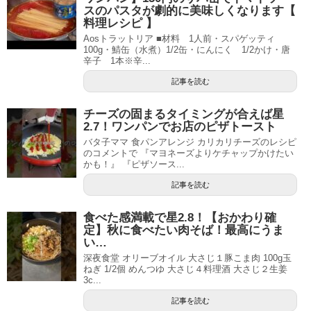
スのパスタが劇的に美味しくなります【
料理レシピ 】
Aosトラットリア ■材料 1人前・スパゲッティ
100g・鯖缶（水煮）1/2缶・にんにく 1/2かけ・唐
辛子 1本※辛...
記事を読む
チーズの固まるタイミングが合えば星
2.7！ワンパンでお店のピザトースト
バタ子ママ 食パンアレンジ カリカリチーズのレシピ
のコメントで 『マヨネーズよりケチャップかけたい
かも！』 『ピザソース...
記事を読む
食べた感満載で星2.8！【おかわり確
定】秋に食べたい肉そば！最高にうま
い…
深夜食堂 オリーブオイル 大さじ１豚こま肉 100g玉
ねぎ 1/2個 めんつゆ 大さじ４料理酒 大さじ２生姜
3c...
記事を読む