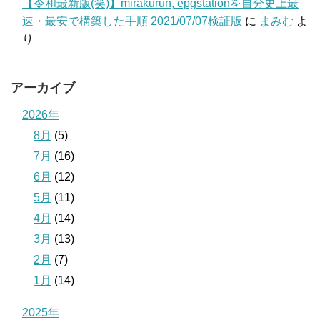
【令和最新版(笑)】mirakurun, epgstationを自分史上最
速・最安で構築した手順 2021/07/07検証版
に
まみむ
よ
り
アーカイブ
2026年
8月
(5)
7月
(16)
6月
(12)
5月
(11)
4月
(14)
3月
(13)
2月
(7)
1月
(14)
2025年