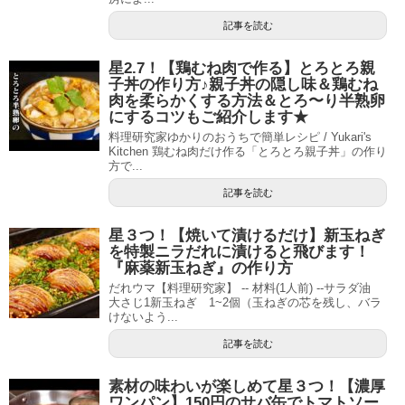
記事を読む
星2.7！【鶏むね肉で作る】とろとろ親
子丼の作り方♪親子丼の隠し味＆鶏むね
肉を柔らかくする方法＆とろ〜り半熟卵
にするコツもご紹介します★
料理研究家ゆかりのおうちで簡単レシピ / Yukari's
Kitchen 鶏むね肉だけ作る「とろとろ親子丼」の作り
方で...
記事を読む
星３つ！【焼いて漬けるだけ】新玉ねぎ
を特製ニラだれに漬けると飛びます！
『麻薬新玉ねぎ』の作り方
だれウマ【料理研究家】 -- 材料(1人前) --サラダ油
大さじ1新玉ねぎ 1~2個（玉ねぎの芯を残し、バラ
けないよう...
記事を読む
素材の味わいが楽しめて星３つ！【濃厚
ワンパン】150円のサバ缶でトマトソー