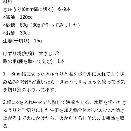
材料
きゅうり(8mm幅に切る) 6~9本
○醤油 120cc
○砂糖 80g（30gで作ってみました）
○お酢 30cc
生姜(千切り) 15g
けずり粉(魚粉) 大さじ1/2
鷹の爪(種を取って刻む) 1本
1. 8mm幅に切ったきゅうりと塩をボウルに入れてよく揉
み込み20分ほど置いたら、きゅうりをギュッと絞って水気
を切り別のボウルに移す。
2.鍋に○を入れ中火で加熱して沸騰させる。水気を切ったき
ゅうりと千切りにした生姜を加え鍋全体がふつふつと湧き
上がるまで火にかけたら、火から下ろしそのまま粗熱を取
る。