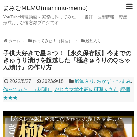
まみむMEMO(mamimu-memo)
YouTube料理動画を実際に作ってみた！・書評・技術情報・資産
形成および備忘録ブログです
ホーム
作ってみた！（料理）
殿堂入り
子供大好きで星３つ！【永久保存版】今までの
きゅうり漬けを超越した『極きゅうりのQちゃ
ん漬け』の作り方
2022/8/27
2023/9/18
殿堂入り
,
おかず・つまみ
,
作ってみた！（料理）
,
だれウマ学生筋肉料理人さん
,
評価
★★★
【永久保存版】今までのきゅうり漬けを超越した『極きゅうりのQちゃん漬け』の作り方