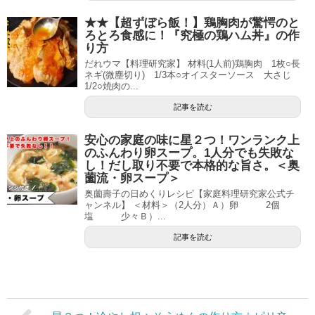
★★【超ずぼら飯！】鶏胸肉が驚愕のと
ろとろ食感に！『究極の鶏ハム丼』の作
り方
だれウマ【料理研究家】 材料(1人前)鶏胸肉 1枚○長
ネギ(微塵切り) 1/3本○オイスターソース 大さじ
1/2○焼肉の...
記事を読む
安心の家庭の味に星２つ！ワンランク上
のふんわり卵スープ。1人分でも失敗な
し！だし取り不要で本格的な旨さ。＜奥
薗流・卵スープ＞
奥薗壽子の日めくりレシピ【家庭料理研究家公式チ
ャンネル】 ＜材料＞（2人分）Ａ）卵 2個
塩 少々Ｂ）...
記事を読む