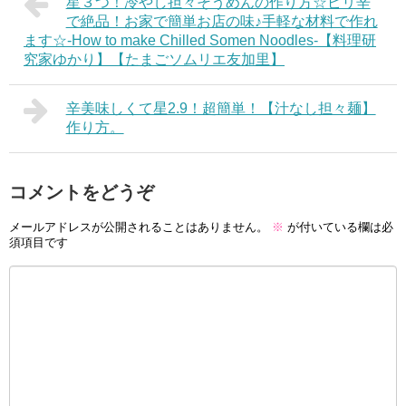
星３つ！冷やし担々そうめんの作り方☆ピリ辛
で絶品！お家で簡単お店の味♪手軽な材料で作れ
ます☆-How to make Chilled Somen Noodles-【料理研
究家ゆかり】【たまごソムリエ友加里】
辛美味しくて星2.9！超簡単！【汁なし担々麺】
作り方。
コメントをどうぞ
メールアドレスが公開されることはありません。
※
が付いている欄は必
須項目です