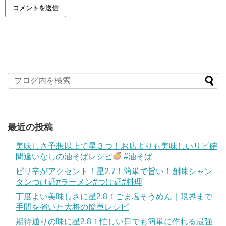
最近の投稿
美味しさ予想以上で星３つ！お店よりも美味しいリピ確
間違いなしの油そばレシピ
#油そば
ピリ辛がアクセント！星2.7！簡単で旨い！創味シャン
タンつけ麺#ラーメン#つけ麺#料理
丁度よい美味しさに星2.8！ごま塩そうめん｜限界まで
手間を省いた大将の簡単レシピ
期待通りの味に星2.8！忙しい日でも簡単に作れる最強