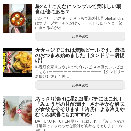
星2.4！こんなにシンプルで美味しい朝
食は他にある？
ハングリーハスキー / おうちで海外料理 Shakshuka
はオリーブオイルをかけてトーストしたパンと一緒
に食べるのがオ...
記事を読む
★★マジでこれは無限ビールです。最強
のおつまみ始めました【タンドリー唐揚
げ】
料理研究家リュウジのバズレシピ ★今回のレシピは
こちら↓ーーーーーーーーーーーーーー【タンドリー
唐揚げ】鶏もも肉...
記事を読む
あっさり漬けに星2.2!夏バテにはこれ！
「みょうがの甘酢漬け」さわやかな酸味
が食欲をそそります！冷房による冷えや
むくみ解消にもおすすめ♪
DAIFUKU KITCHEN 夏バテにはこれ！「みょうがの
甘酢漬け」さわやかな酸味が食欲をそそります！冷
房によ...