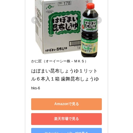
かに匠（オーイーシー株－ＭＫＳ）
はぼまい昆布しょうゆ１リット
ル６本入１箱 歯舞昆布しょうゆ
hks-6
Amazonで見る
楽天市場で見る