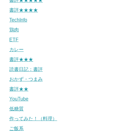
書評★★★★★
書評★★★★
TechInfo
鶏肉
ETF
カレー
書評★★★
読書日記：書評
おかず・つまみ
書評★★
YouTube
低糖質
作ってみた！（料理）
ご飯系