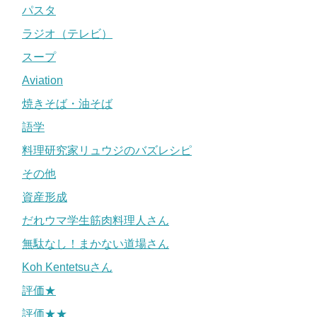
パスタ
ラジオ（テレビ）
スープ
Aviation
焼きそば・油そば
語学
料理研究家リュウジのバズレシピ
その他
資産形成
だれウマ学生筋肉料理人さん
無駄なし！まかない道場さん
Koh Kentetsuさん
評価★
評価★★