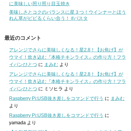
に美味しい照り照り目玉焼き
美味しさとコクのバランスに星３つ！ウインナーとほう
れん草がビビるくらい合う！ #パスタ
最近のコメント
アレンジでさらに美味しくなる！星2.8！【お焦げ】が
ウマイ！炊き込む『本格チキンライス』の作り方！フラ
イパンひとつ
に
まみむ
より
アレンジでさらに美味しくなる！星2.8！【お焦げ】が
ウマイ！炊き込む『本格チキンライス』の作り方！フラ
イパンひとつ
に
ミソヒラ
より
Raspberry Pi:USB抜き差しをコマンドで行う
に
まみむ
より
Raspberry Pi:USB抜き差しをコマンドで行う
に
yamada
より