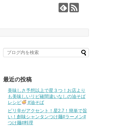
最近の投稿
美味しさ予想以上で星３つ！お店より
も美味しいリピ確間違いなしの油そば
レシピ
#油そば
ピリ辛がアクセント！星2.7！簡単で旨
い！創味シャンタンつけ麺#ラーメン#
つけ麺#料理