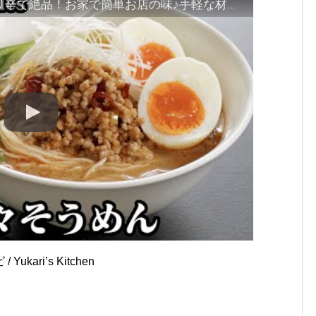
冷やし担々そうめんの作り方☆ピリ辛で絶品！お家で簡単お店の味♪手軽な材料で作れます☆-How to make Chilled Somen Noodles-【料理研究家ゆかり】【たまごソムリエ友加里】
ri’s Kitchen