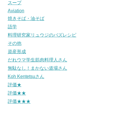
スープ
Aviation
焼きそば・油そば
語学
料理研究家リュウジのバズレシピ
その他
資産形成
だれウマ学生筋肉料理人さん
無駄なし！まかない道場さん
Koh Kentetsuさん
評価★
評価★★
評価★★★