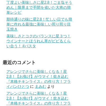
丁度よい美味しさに星2.8！ごま塩そう
めん｜限界まで手間を省いた大将の簡
単レシピ
期待通りの味に星2.8！忙しい日でも簡
単に作れる最強に美味しい照り照り目
玉焼き
美味しさとコクのバランスに星３つ！
ウインナーとほうれん草がビビるくら
い合う！ #パスタ
最近のコメント
アレンジでさらに美味しくなる！星
2.8！【お焦げ】がウマイ！炊き込む
『本格チキンライス』の作り方！フラ
イパンひとつ
に
まみむ
より
アレンジでさらに美味しくなる！星
2.8！【お焦げ】がウマイ！炊き込む
『本格チキンライス』の作り方！フラ