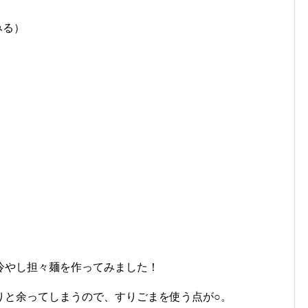
みる）
冷やし担々麺を作ってみました！
りと余ってしまうので、すりごまを使う点が○。