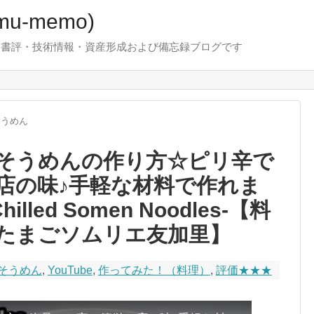
u-memo)
！・書評・技術情報・資産形成および備忘録ブログです
そうめん
そうめんの作り方☆ピリ辛で
店の味♪手軽な材料で作れま
hilled Somen Noodles-【料
たまごソムリエ友加里】
そうめん
,
YouTube
,
作ってみた！（料理）
,
評価★★★