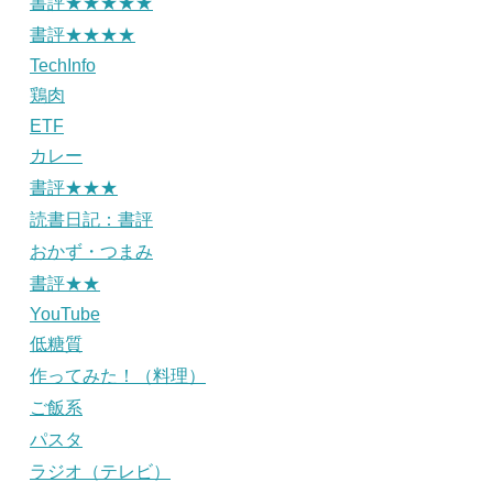
書評★★★★★
書評★★★★
TechInfo
鶏肉
ETF
カレー
書評★★★
読書日記：書評
おかず・つまみ
書評★★
YouTube
低糖質
作ってみた！（料理）
ご飯系
パスタ
ラジオ（テレビ）