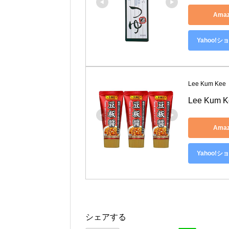
Ama
Yahoo!
Lee Kum Kee
Lee Kum
Ama
Yahoo!
シェアする