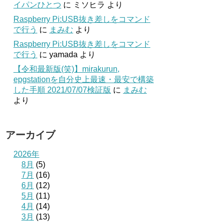
イパンひとつ
に
ミソヒラ
より
Raspberry Pi:USB抜き差しをコマンド
で行う
に
まみむ
より
Raspberry Pi:USB抜き差しをコマンド
で行う
に
yamada
より
【令和最新版(笑)】mirakurun,
epgstationを自分史上最速・最安で構築
した手順 2021/07/07検証版
に
まみむ
より
アーカイブ
2026年
8月
(5)
7月
(16)
6月
(12)
5月
(11)
4月
(14)
3月
(13)