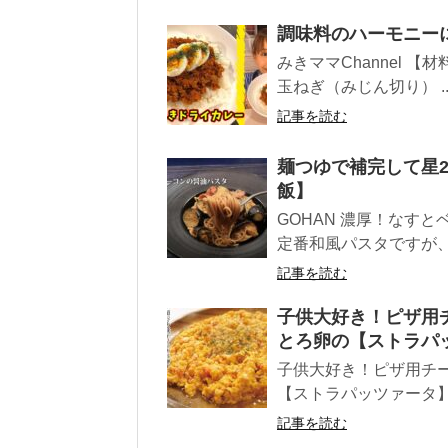
調味料のハーモニーに
みきママChanne
玉ねぎ（みじん切り） ..
記事を読む
麺つゆで補完して星2
飯】
GOHAN 濃厚！なす
定番和風パスタですが、
記事を読む
子供大好き！ピザ用
とろ卵の【ストラパ
子供大好き！ピザ用チ
【ストラパッツァータ
記事を読む