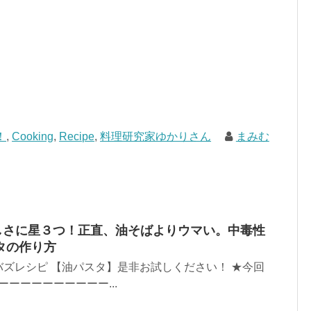
！
,
Cooking
,
Recipe
,
料理研究家ゆかりさん
まみむ
しさに星３つ！正直、油そばよりウマい。中毒性
タの作り方
ズレシピ 【油パスタ】是非お試しください！ ★今回
ーーーーーーーーー...