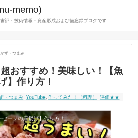
u-memo)
！・書評・技術情報・資産形成および備忘録ブログです
おかず・つまみ
6！超おすすめ！美味しい！【魚
げ】作り方！
ず・つまみ
,
YouTube
,
作ってみた！（料理）
,
評価★★
ーセージの唐揚げ】作り方！