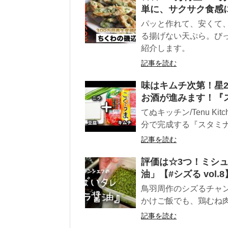
単に、サクサク食感
パッと作れて、安くて、
る揚げない天ぷら。び
紹介します。
記事を読む
味はキムチ次第！星2
お酒が進みます！『
てぬキッチン/Tenu K
分で完成する『スタミナ冷
記事を読む
評価は☆3つ！ミシ
油」【#シズる vol.8
鳥羽周作のシズるチャ
かけご飯でも、鶏むね肉
記事を読む