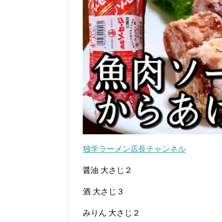
独学ラーメン店長チャンネル
醤油 大さじ２
酒 大さじ３
みりん 大さじ２