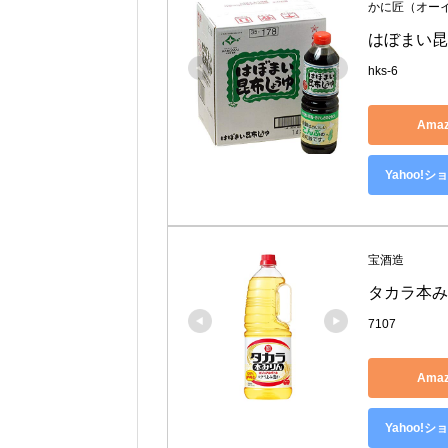
かに匠（オー
はぼまい昆
hks-6
Ama
Yahoo!
宝酒造
タカラ本みり
7107
Ama
Yahoo!