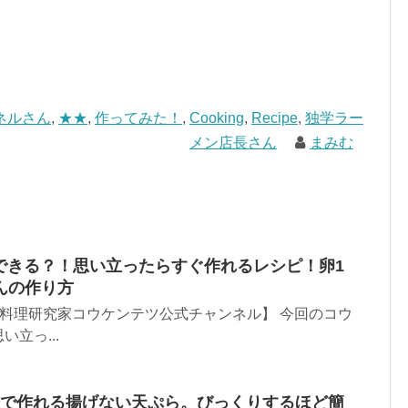
ネルさん
,
★★
,
作ってみた！
,
Cooking
,
Recipe
,
独学ラー
メン店長さん
まみむ
でできる？！思い立ったらすぐ作れるレシピ！卵1
んの作り方
itchen【料理研究家コウケンテツ公式チャンネル】 今回のコウ
立っ...
5分で作れる揚げない天ぷら。びっくりするほど簡