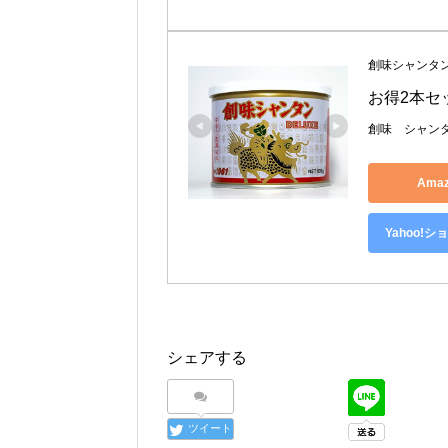
創味シャンタ
お得2本セ
創味 シャンタ
Ama
Yahoo!
シェアする
ツイート