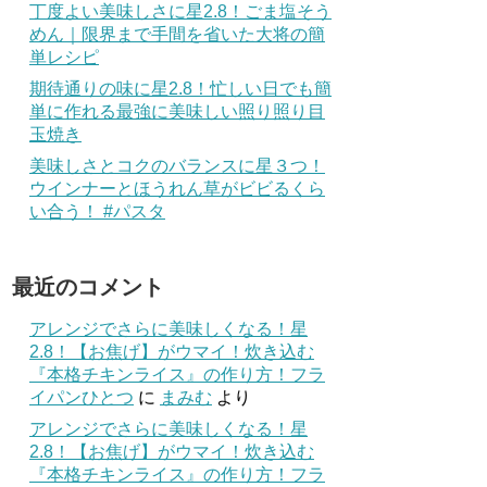
丁度よい美味しさに星2.8！ごま塩そう
めん｜限界まで手間を省いた大将の簡
単レシピ
期待通りの味に星2.8！忙しい日でも簡
単に作れる最強に美味しい照り照り目
玉焼き
美味しさとコクのバランスに星３つ！
ウインナーとほうれん草がビビるくら
い合う！ #パスタ
最近のコメント
アレンジでさらに美味しくなる！星
2.8！【お焦げ】がウマイ！炊き込む
『本格チキンライス』の作り方！フラ
イパンひとつ
に
まみむ
より
アレンジでさらに美味しくなる！星
2.8！【お焦げ】がウマイ！炊き込む
『本格チキンライス』の作り方！フラ