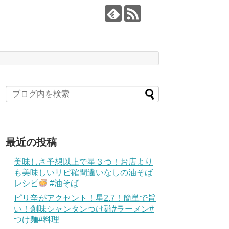
最近の投稿
美味しさ予想以上で星３つ！お店より
も美味しいリピ確間違いなしの油そば
レシピ
#油そば
ピリ辛がアクセント！星2.7！簡単で旨
い！創味シャンタンつけ麺#ラーメン#
つけ麺#料理