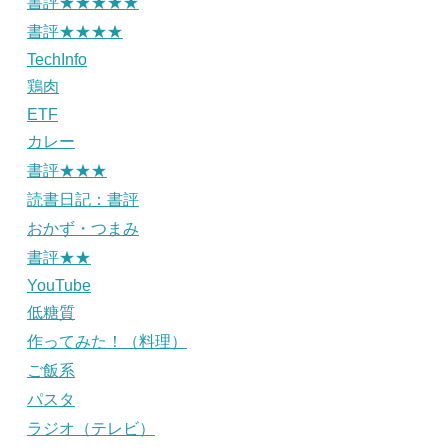
書評★★★★★
書評★★★★
TechInfo
鶏肉
ETF
カレー
書評★★★
読書日記：書評
おかず・つまみ
書評★★
YouTube
低糖質
作ってみた！（料理）
ご飯系
パスタ
ラジオ（テレビ）