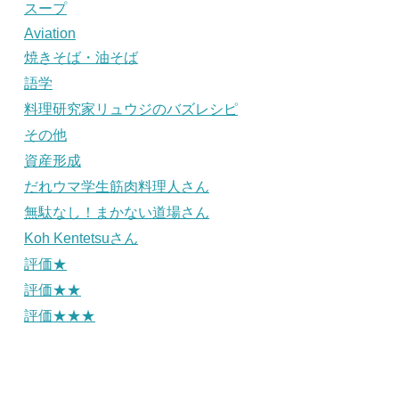
スープ
Aviation
焼きそば・油そば
語学
料理研究家リュウジのバズレシピ
その他
資産形成
だれウマ学生筋肉料理人さん
無駄なし！まかない道場さん
Koh Kentetsuさん
評価★
評価★★
評価★★★