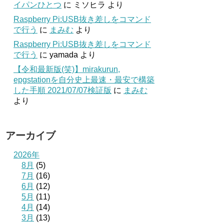
イパンひとつ
に
ミソヒラ
より
Raspberry Pi:USB抜き差しをコマンド
で行う
に
まみむ
より
Raspberry Pi:USB抜き差しをコマンド
で行う
に
yamada
より
【令和最新版(笑)】mirakurun,
epgstationを自分史上最速・最安で構築
した手順 2021/07/07検証版
に
まみむ
より
アーカイブ
2026年
8月
(5)
7月
(16)
6月
(12)
5月
(11)
4月
(14)
3月
(13)