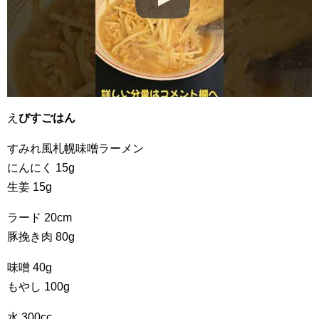
え
びすごはん
すみれ風札幌味噌ラーメン
にんにく 15g
生姜 15g
ラード 20cm
豚挽き肉 80g
味噌 40g
もやし 100g
水 300cc