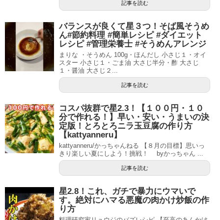
記事を読む
バランスが良くて星３つ！そば風そうめ
ん#節約料理 #簡単レシピ #ダイエット
レシピ #管理栄養士 #そうめんアレンジ
まりな ・そうめん 100g・ほんだし 小さじ１・オイ
スター 小さじ１・ごま油 大さじ半分・酢 大さじ
１・醤油 大さじ２...
記事を読む
コスパ抜群で星2.3！【１００円・１０
分で作れる！】早い・安い・うまいの決
定版！とろとろニラ玉豆腐の作り方
【kattyanneru】
kattyanneru/かっちゃんねる 【８月の目標】思いっ
きり楽しい夏にしよう！挑戦！ byかっちゃん ...
記事を読む
星2.8！これ、ガチで暴力にウマいで
す。絶対にハマる悪魔の肉かけ炒飯の作
り方
料理研究家リュウジのバズレシピ 【至高のあんかけ