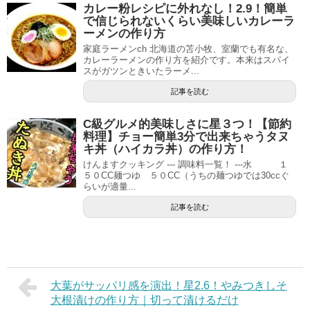
カレー粉レシピに外れなし！2.9！簡単
で信じられないくらい美味しいカレーラ
ーメンの作り方
家庭ラーメンch 北海道の苫小牧、室蘭でも有名な、
カレーラーメンの作り方を紹介です。本来はスパイ
スがガツンときいたラーメ...
記事を読む
C級グルメ的美味しさに星３つ！【節約
料理】チョー簡単3分で出来ちゃうタヌ
キ丼（ハイカラ丼）の作り方！
けんますクッキング --- 調味料一覧！ ---水 １
５０CC麺つゆ ５０CC（うちの麺つゆでは30ccぐ
らいが適量...
記事を読む
大葉がサッパリ感を演出！星2.6！やみつきしそ
大根漬けの作り方｜切って漬けるだけ