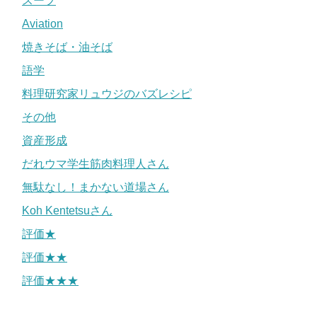
スープ
Aviation
焼きそば・油そば
語学
料理研究家リュウジのバズレシピ
その他
資産形成
だれウマ学生筋肉料理人さん
無駄なし！まかない道場さん
Koh Kentetsuさん
評価★
評価★★
評価★★★