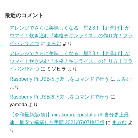
最近のコメント
アレンジでさらに美味しくなる！星2.8！【お焦げ】が
ウマイ！炊き込む『本格チキンライス』の作り方！フラ
イパンひとつ
に
まみむ
より
アレンジでさらに美味しくなる！星2.8！【お焦げ】が
ウマイ！炊き込む『本格チキンライス』の作り方！フラ
イパンひとつ
に
ミソヒラ
より
Raspberry Pi:USB抜き差しをコマンドで行う
に
まみむ
より
Raspberry Pi:USB抜き差しをコマンドで行う
に
yamada
より
【令和最新版(笑)】mirakurun, epgstationを自分史上最
速・最安で構築した手順 2021/07/07検証版
に
まみむ
よ
り