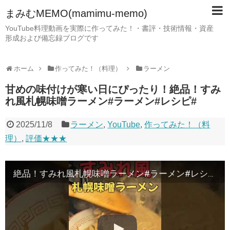
まみむMEMO(mamimu-memo)
YouTube料理動画を実際に作ってみた！・書評・技術情報・資産
形成および備忘録ブログです
ホーム
作ってみた！（料理）
ラーメン
甘めの味付けが寒い日にぴったり！絶品！すみ
れ風札幌味噌ラーメン#ラーメン#レシピ#
2025/11/8
ラーメン
,
YouTube
,
作ってみた！（料
理）
,
評価★★★
絶品！すみれ風札幌味噌ラーメン#ラーメン#レシピ#料理#shorts