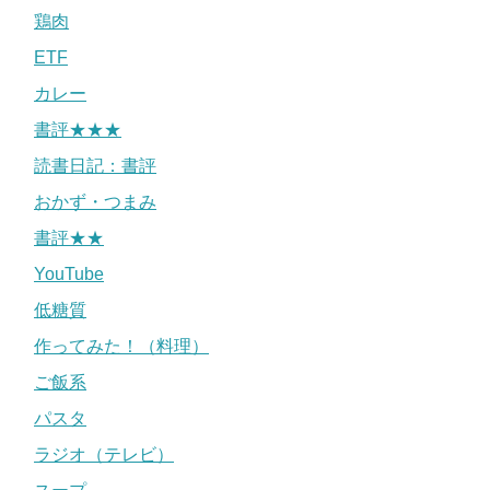
鶏肉
ETF
カレー
書評★★★
読書日記：書評
おかず・つまみ
書評★★
YouTube
低糖質
作ってみた！（料理）
ご飯系
パスタ
ラジオ（テレビ）