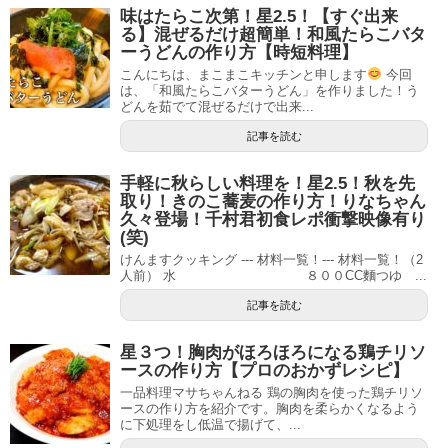
味はたらこ次第！星2.5！【すぐ出来
る】混ぜるだけ超簡単！和風たらこバタ
ーうどんの作り方【時短料理】
こんにちは、まこまこキッチンと申します
今回
は、「和風たらこバターうどん」を作りました！う
どんを茹でて混ぜるだけで出来...
記事を読む
手軽に秋らしい料理を！星2.5！秋を先
取り！きのこ蕎麦の作り方！りなちゃん
久々登場！千村君初食レポ衝撃映像有り
(笑)
けんますクッキング --- 材料一覧！--- 材料一覧！（2
人前） 水 ８００CC麵つゆ ...
記事を読む
星３つ！胸肉がほろほろになる鶏チリソ
ースの作り方【プロのおかずレシピ】
一品料理マサちゃんねる 鶏の胸肉を使った鶏チリソ
ースの作り方を紹介です。胸肉を柔らかくなるよう
に下処理をし低温で揚げて、...