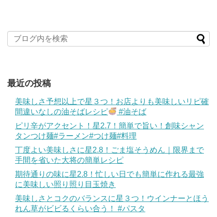
最近の投稿
美味しさ予想以上で星３つ！お店よりも美味しいリピ確
間違いなしの油そばレシピ
#油そば
ピリ辛がアクセント！星2.7！簡単で旨い！創味シャン
タンつけ麺#ラーメン#つけ麺#料理
丁度よい美味しさに星2.8！ごま塩そうめん｜限界まで
手間を省いた大将の簡単レシピ
期待通りの味に星2.8！忙しい日でも簡単に作れる最強
に美味しい照り照り目玉焼き
美味しさとコクのバランスに星３つ！ウインナーとほう
れん草がビビるくらい合う！ #パスタ