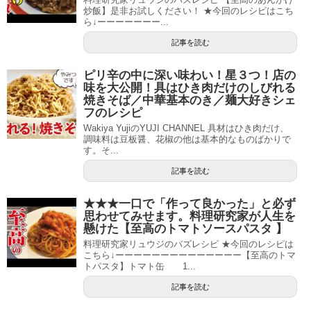
炒飯】是非お試しください！ ★今回のレシピはこち
ら↓ーーーーーーー...
記事を読む
ピリ辛の中に深い味わい！星３つ！店の
味を大公開！具はひき肉だけのしびれる
焼きそば／中華基本のき／麺大好きシェ
フのレシピ
Wakiya YujiのYUJI CHANNEL 具材はひき肉だけ、
調味料は豆板醤、花椒の他は基本的なものばかりで
す。そ...
記事を読む
★★★一口で「作って良かった」と必ず
思わせてみせます。料理研究家が人生を
懸けた【至高のトマトソースパスタ 】
料理研究家リュウジのバズレシピ ★今回のレシピは
こちら↓ーーーーーーーーーーーーーー【至高のトマ
トパスタ】トマト缶 1...
記事を読む