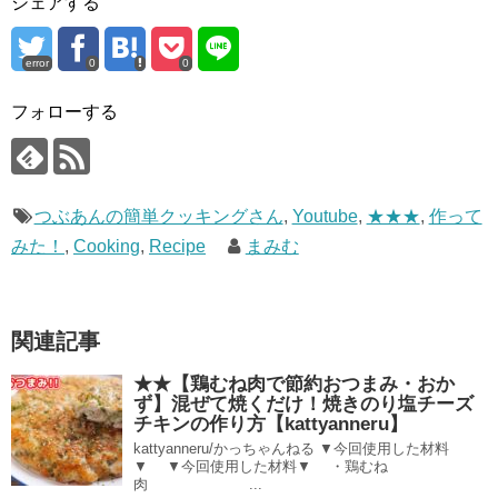
シェアする
error
0
0
フォローする
つぶあんの簡単クッキングさん
,
Youtube
,
★★★
,
作って
みた！
,
Cooking
,
Recipe
まみむ
関連記事
★★【鶏むね肉で節約おつまみ・おか
ず】混ぜて焼くだけ！焼きのり塩チーズ
チキンの作り方【kattyanneru】
kattyanneru/かっちゃんねる ▼今回使用した材料
▼ ▼今回使用した材料▼ ・鶏むね
肉 ...