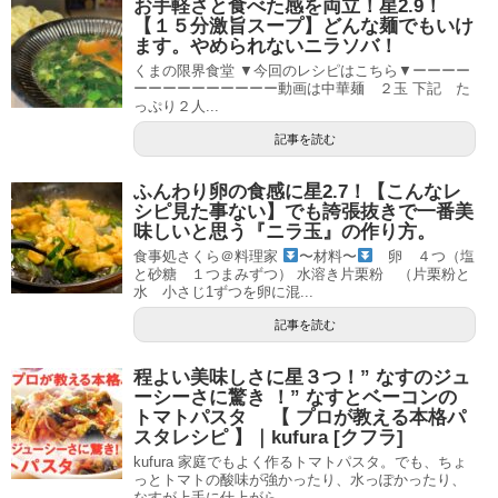
お手軽さと食べた感を両立！星2.9！
【１５分激旨スープ】どんな麺でもいけ
ます。やめられないニラソバ！
くまの限界食堂 ▼今回のレシピはこちら▼ーーーー
ーーーーーーーーーー動画は中華麺 ２玉 下記 た
っぷり２人...
記事を読む
ふんわり卵の食感に星2.7！【こんなレ
シピ見た事ない】でも誇張抜きで一番美
味しいと思う『ニラ玉』の作り方。
食事処さくら＠料理家
〜材料〜
卵 ４つ（塩
と砂糖 １つまみずつ） 水溶き片栗粉 （片栗粉と
水 小さじ1ずつを卵に混...
記事を読む
程よい美味しさに星３つ！” なすのジュ
ーシーさに驚き ！” なすとベーコンの
トマトパスタ 【 プロが教える本格パ
スタレシピ 】｜kufura [クフラ]
kufura 家庭でもよく作るトマトパスタ。でも、ちょ
っとトマトの酸味が強かったり、水っぽかったり、
なすが上手に仕上がら...