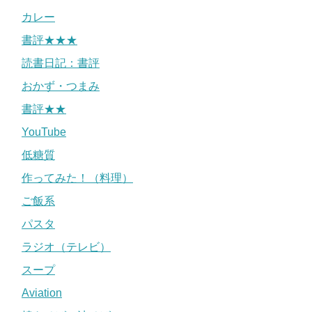
カレー
書評★★★
読書日記：書評
おかず・つまみ
書評★★
YouTube
低糖質
作ってみた！（料理）
ご飯系
パスタ
ラジオ（テレビ）
スープ
Aviation