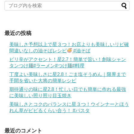
最近の投稿
美味しさ予想以上で星３つ！お店よりも美味しいリピ確
間違いなしの油そばレシピ
#油そば
ピリ辛がアクセント！星2.7！簡単で旨い！創味シャン
タンつけ麺#ラーメン#つけ麺#料理
丁度よい美味しさに星2.8！ごま塩そうめん｜限界まで
手間を省いた大将の簡単レシピ
期待通りの味に星2.8！忙しい日でも簡単に作れる最強
に美味しい照り照り目玉焼き
美味しさとコクのバランスに星３つ！ウインナーとほう
れん草がビビるくらい合う！ #パスタ
最近のコメント