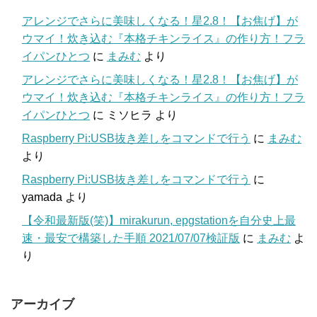
アレンジでさらに美味しくなる！星2.8！【お焦げ】が
ウマイ！炊き込む『本格チキンライス』の作り方！フラ
イパンひとつ
に
まみむ
より
アレンジでさらに美味しくなる！星2.8！【お焦げ】が
ウマイ！炊き込む『本格チキンライス』の作り方！フラ
イパンひとつ
に
ミソヒラ
より
Raspberry Pi:USB抜き差しをコマンドで行う
に
まみむ
より
Raspberry Pi:USB抜き差しをコマンドで行う
に
yamada
より
【令和最新版(笑)】mirakurun, epgstationを自分史上最
速・最安で構築した手順 2021/07/07検証版
に
まみむ
よ
り
アーカイブ