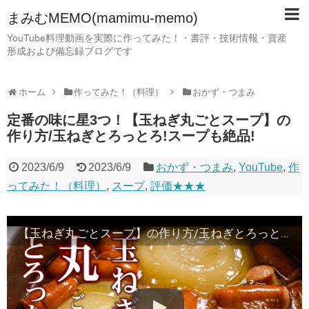
まみむMEMO(mamimu-memo)
YouTube料理動画を実際に作ってみた！・書評・技術情報・資産
形成および備忘録ブログです
ホーム
作ってみた！（料理）
おかず・つまみ
定番の味に星3つ！【玉ねぎ丸ごとスープ】の
作り方/玉ねぎとろっとろ!スープも絶品!
2023/6/9
2023/6/9
おかず・つまみ
,
YouTube
,
作
ってみた！（料理）
,
スープ
,
評価★★★
【玉ねぎ丸ごとスープ】の作り方/玉ねぎとろっとろ!スープも絶品!