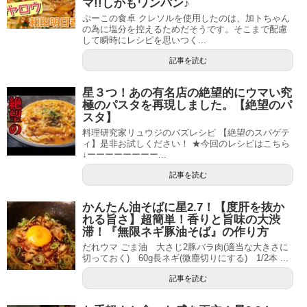
マ!!しかもワンパン♪
ぷーこの食卓 クレソルを使用したのは、加トちゃん
の為に塩分を控えるためだそうです。そこまで配慮
して瞬時にレシピを思いつく...
記事を読む
星３つ！あの有名店の絶望的にウマい究
極のパスタを再現しました。【絶望のパ
スタ】
料理研究家リュウジのバズレシピ 【絶望のスパゲテ
ィ】是非お試しください！ ★今回のレシピはこちら
↓ーーーーーーーー...
記事を読む
かんたん油そばに星2.7！【度肝を抜か
れる旨さ】超簡単！香りと旨味の大渋
滞！『無限ネギ豚油そば』の作り方
だれウマ ごま油 大さじ2豚バラ肉(適当な大きさに
切っておく) 60g長ネギ(微塵切りにする) 1/2本 ...
記事を読む