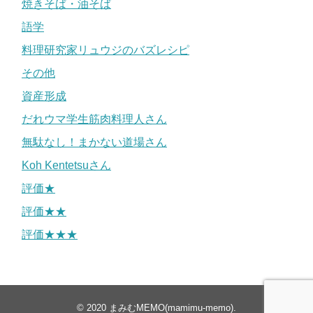
焼きそば・油そば
語学
料理研究家リュウジのバズレシピ
その他
資産形成
だれウマ学生筋肉料理人さん
無駄なし！まかない道場さん
Koh Kentetsuさん
評価★
評価★★
評価★★★
© 2020
まみむMEMO(mamimu-memo)
.