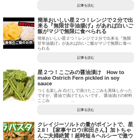
記事を読む
簡単おいしい星２つ！レンジで２分で出
来る『無限甘辛油揚げ』があれば白いご
飯がマジで無限に食べられる
簡単おいしい星２つ！レンジで２分で出来る『無限
甘辛油揚げ』があれば白いご飯がマジで無限に食べ
られる
記事を読む
星２つ！こごみの醤油漬け How to
make Ostrich Fern pickled in soy
sauce
つくる楽しみ 白だしで漬けたこごみも美味しかった
ですが、醤油で漬けてもいいです。 醤油漬けの材料
こごみ ...
記事を読む
クレイジーソルトの量がポイントで、星
2.8！【家事ヤロウ/和田さん】加トちゃ
んご夫婦絶賛！超時短＆ヘルシーで激ウ