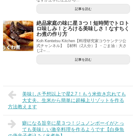
記事を読む
絶品家庭の味に星３つ！短時間でトロト
ロ味しみ！とろける美味しさ！なすちく
わ煮の作り方
Koh Kentetsu Kitchen【料理研究家コウケンテツ公
式チャンネル】 【材料（2人分）】・ごま油：大さ
じ2～...
記事を読む
美味しさ予想以上で星2.7！もう米炊き忘れても
大丈夫。生米から簡単に超極上リゾットを作る
方法教えます
癖になる旨辛に星３つ！ジュノンボーイがとっ
ても美味しい激辛料理を作るようです【白身魚
の唐辛子煮込み / 水煮魚】