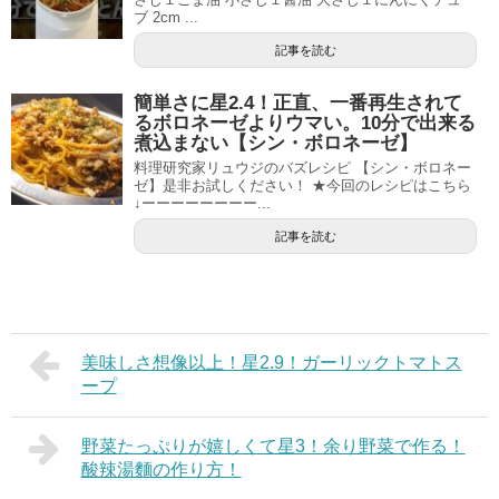
ブ 2cm ...
記事を読む
簡単さに星2.4！正直、一番再生されて
るボロネーゼよりウマい。10分で出来る
煮込まない【シン・ボロネーゼ】
料理研究家リュウジのバズレシピ 【シン・ボロネー
ゼ】是非お試しください！ ★今回のレシピはこちら
↓ーーーーーーーー...
記事を読む
美味しさ想像以上！星2.9！ガーリックトマトス
ープ
野菜たっぷりが嬉しくて星3！余り野菜で作る！
酸辣湯麵の作り方！