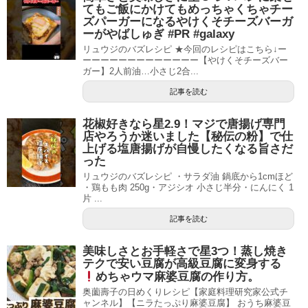
てもご飯にかけてもめっちゃくちゃチー
ズパーガーになるやけくそチーズバーガ
ーがやばしゅぎ #PR #galaxy
リュウジのバズレシピ ★今回のレシピはこちら↓ー
ーーーーーーーーーーーーー【やけくそチーズバー
ガー】2人前油…小さじ2合...
記事を読む
花椒好きなら星2.9！マジで唐揚げ専門
店やろうか迷いました【秘伝の粉】で仕
上げる塩唐揚げが自慢したくなる旨さだ
った
リュウジのバズレシピ ・サラダ油 鍋底から1cmほど
・鶏もも肉 250g・アジシオ 小さじ半分・にんにく 1
片 ...
記事を読む
美味しさとお手軽さで星3つ！蒸し焼き
テクで安い豆腐が高級豆腐に変身する
めちゃウマ麻婆豆腐の作り方。
奥薗壽子の日めくりレシピ【家庭料理研究家公式チ
ャンネル】【ニラたっぷり麻婆豆腐】 おうち麻婆豆