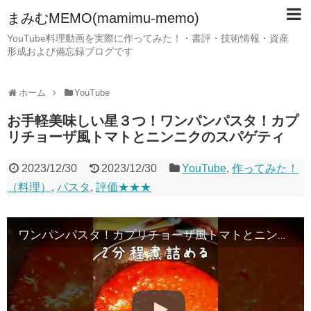
まみむMEMO(mamimu-memo)
YouTube料理動画を実際に作ってみた！・書評・技術情報・資産
形成および備忘録ブログです
ホーム
YouTube
お手軽美味しい星３つ！ワンパンパスタ！カプ
リチョーザ風トマトとニンニクのスパゲティ
2023/12/30
2023/12/30
YouTube
,
作ってみた！
（料理）
,
パスタ
,
評価★★★
ワンパンパスタ！カプリチョーザ風トマトとニンニクのスパゲッティ！フライパン1つで再現 #shorts