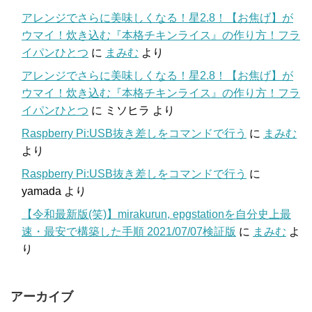
アレンジでさらに美味しくなる！星2.8！【お焦げ】が
ウマイ！炊き込む『本格チキンライス』の作り方！フラ
イパンひとつ
に
まみむ
より
アレンジでさらに美味しくなる！星2.8！【お焦げ】が
ウマイ！炊き込む『本格チキンライス』の作り方！フラ
イパンひとつ
に
ミソヒラ
より
Raspberry Pi:USB抜き差しをコマンドで行う
に
まみむ
より
Raspberry Pi:USB抜き差しをコマンドで行う
に
yamada
より
【令和最新版(笑)】mirakurun, epgstationを自分史上最
速・最安で構築した手順 2021/07/07検証版
に
まみむ
よ
り
アーカイブ