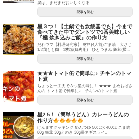
腐は、まだまだおいしくなる...
記事を読む
星３つ！【土鍋でも炊飯器でも】今まで
食べてきた中でダントツで1番美味しい
『極 炊き込みご飯』の作り方
だれウマ【料理研究家】 材料(4人前)ごま油 大さじ
1/2鶏もも肉 1枚塩(鶏肉用) ひとつまみ 舞茸(揉...
記事を読む
★★★トマト缶で簡単に♪ チキンのトマ
ト煮
ちょっと一工夫で３つ星の味に！ ★★★ まめおばさ
んの トマト缶で簡単に♪ チキンのトマト煮
記事を読む
星2.5！（簡単うどん）カレーうどんの
作り方
けんますクッキング めんつゆ 50cc水 400cc こま肉
80g 舞茸 30gえのき 30g長ネギスライ...