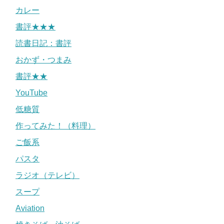
カレー
書評★★★
読書日記：書評
おかず・つまみ
書評★★
YouTube
低糖質
作ってみた！（料理）
ご飯系
パスタ
ラジオ（テレビ）
スープ
Aviation