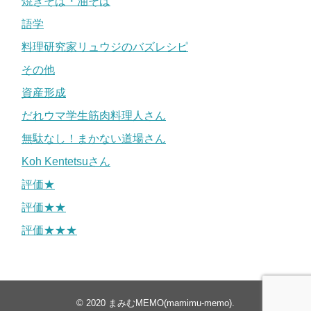
焼きそば・油そば
語学
料理研究家リュウジのバズレシピ
その他
資産形成
だれウマ学生筋肉料理人さん
無駄なし！まかない道場さん
Koh Kentetsuさん
評価★
評価★★
評価★★★
© 2020
まみむMEMO(mamimu-memo)
.