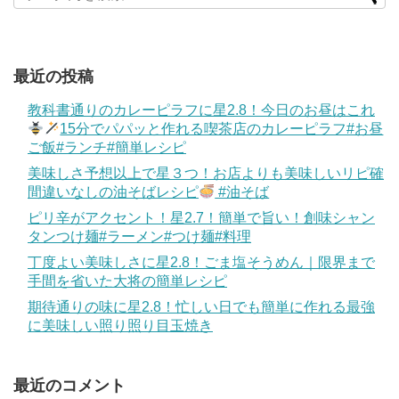
最近の投稿
教科書通りのカレーピラフに星2.8！今日のお昼はこれ
15分でパパッと作れる喫茶店のカレーピラフ#お昼
ご飯#ランチ#簡単レシピ
美味しさ予想以上で星３つ！お店よりも美味しいリピ確
間違いなしの油そばレシピ
#油そば
ピリ辛がアクセント！星2.7！簡単で旨い！創味シャン
タンつけ麺#ラーメン#つけ麺#料理
丁度よい美味しさに星2.8！ごま塩そうめん｜限界まで
手間を省いた大将の簡単レシピ
期待通りの味に星2.8！忙しい日でも簡単に作れる最強
に美味しい照り照り目玉焼き
最近のコメント