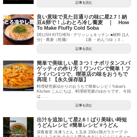
記事を読む
良い意味で見た目通りの味に星2.7！納
豆&卵で！ふわとろ冷し蕎麦 ｜ How
To Make Fluffy Cold Soba
DELISH KITCHEN - デリッシュキッチン ■材料 (1人
分)・蕎麦（乾麺） 1束 ・めんつゆ（３...
記事を読む
簡単で美味しい星３つ！ナポリタンスパ
ゲッティの作り方｜ワンパンで簡単！フ
ライパン1つで、喫茶店の味をおうちで
再現！【永久保存版】
料理研究家ゆかりのおうちで簡単レシピ / Yukari's
Kitchen こんにちは、料理研究家のゆかりです。今回
は、...
記事を読む
出汁を追加して星2.6！ばり美味い時短
うどんレシピ #簡単レシピ #うどん
深夜食堂 冷凍うどん １玉水 150cc鶏ガラスープ 小
さじ１ごま油 小さじ１醤油 大さじ１にんにくチュー