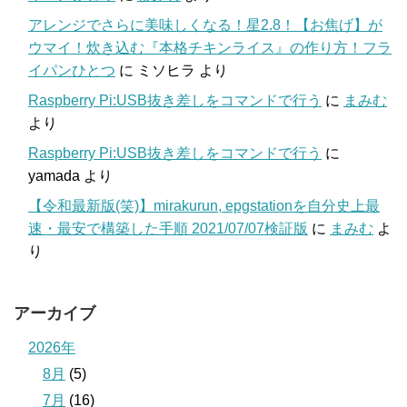
アレンジでさらに美味しくなる！星2.8！【お焦げ】が
ウマイ！炊き込む『本格チキンライス』の作り方！フラ
イパンひとつ
に
ミソヒラ
より
Raspberry Pi:USB抜き差しをコマンドで行う
に
まみむ
より
Raspberry Pi:USB抜き差しをコマンドで行う
に
yamada
より
【令和最新版(笑)】mirakurun, epgstationを自分史上最
速・最安で構築した手順 2021/07/07検証版
に
まみむ
よ
り
アーカイブ
2026年
8月
(5)
7月
(16)