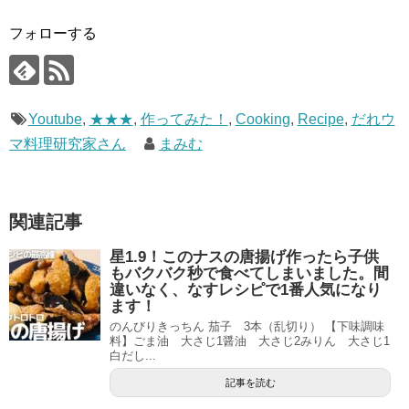
フォローする
Youtube
,
★★★
,
作ってみた！
,
Cooking
,
Recipe
,
だれウ
マ料理研究家さん
まみむ
関連記事
星1.9！このナスの唐揚げ作ったら子供
もバクバク秒で食べてしまいました。間
違いなく、なすレシピで1番人気になり
ます！
のんびりきっちん 茄子 3本（乱切り） 【下味調味
料】ごま油 大さじ1醤油 大さじ2みりん 大さじ1
白だし...
記事を読む