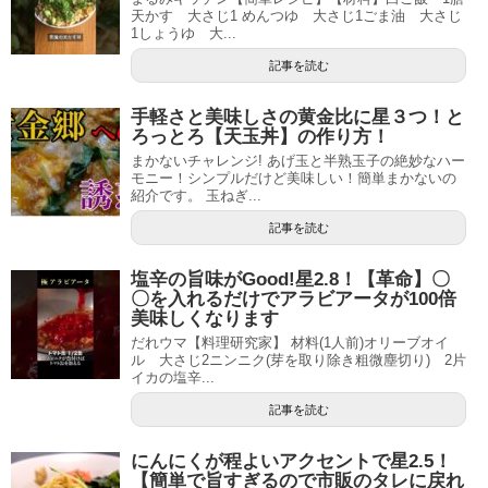
天かす 大さじ1 めんつゆ 大さじ1ごま油 大さじ
1しょうゆ 大...
記事を読む
手軽さと美味しさの黄金比に星３つ！と
ろっとろ【天玉丼】の作り方！
まかないチャレンジ! あげ玉と半熟玉子の絶妙なハー
モニー！シンプルだけど美味しい！簡単まかないの
紹介です。 玉ねぎ...
記事を読む
塩辛の旨味がGood!星2.8！【革命】〇
〇を入れるだけでアラビアータが100倍
美味しくなります
だれウマ【料理研究家】 材料(1人前)オリーブオイ
ル 大さじ2ニンニク(芽を取り除き粗微塵切り) 2片
イカの塩辛...
記事を読む
にんにくが程よいアクセントで星2.5！
【簡単で旨すぎるので市販のタレに戻れ