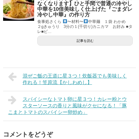
なくなります】ひと手間で普通の冷やし
中華を10倍美味しく仕上げた『ごまダレ
冷やし中華』の作り方
食事処さくら
〜材料〜
中華麺 １袋 わかめ
２gきゅうり 3分の１(千切り)カニカマ お好み ■タ
レ■ピ...
記事を読む
混ぜご飯の王道に星３つ！炊飯器でも美味しく
作れる！笠原流【かしわめし】
スパイシーなトマト卵に星３つ！カレー粉とウ
スターソースの香りと風味がクセになる！「豚
こまとトマトのスパイシー卵炒め」
コメントをどうぞ