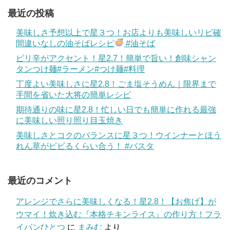
最近の投稿
美味しさ予想以上で星３つ！お店よりも美味しいリピ確
間違いなしの油そばレシピ
#油そば
ピリ辛がアクセント！星2.7！簡単で旨い！創味シャン
タンつけ麺#ラーメン#つけ麺#料理
丁度よい美味しさに星2.8！ごま塩そうめん｜限界まで
手間を省いた大将の簡単レシピ
期待通りの味に星2.8！忙しい日でも簡単に作れる最強
に美味しい照り照り目玉焼き
美味しさとコクのバランスに星３つ！ウインナーとほう
れん草がビビるくらい合う！ #パスタ
最近のコメント
アレンジでさらに美味しくなる！星2.8！【お焦げ】が
ウマイ！炊き込む『本格チキンライス』の作り方！フラ
イパンひとつ
に
まみむ
より