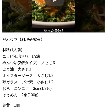
だれウマ【料理研究家】
材料(1人前)
ニラ(小口切り) 1/2束
めんつゆ(2倍タイプ) 大さじ3
ごま油 大さじ1
オイスターソース 大さじ1/2
鶏ガラスープの素 小さじ1/2
おろしニンニク 3cm(1/2片)
そうめん 2束(100g)
卵黄 1個