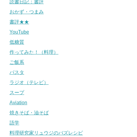
読書日記：書評
おかず・つまみ
書評★★
YouTube
低糖質
作ってみた！（料理）
ご飯系
パスタ
ラジオ（テレビ）
スープ
Aviation
焼きそば・油そば
語学
料理研究家リュウジのバズレシピ