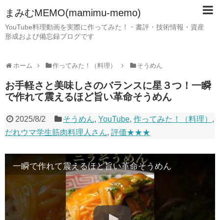
まみむMEMO(mamimu-memo)
YouTube料理動画を実際に作ってみた！・書評・技術情報・資産
形成および備忘録ブログです
ホーム
作ってみた！（料理）
そうめん
お手軽さと美味しさのバランスに星３つ！一瞬
で作れて震えるほど旨い革命そうめん
2025/8/2
そうめん
,
YouTube
,
作ってみた！（料理）
,
だれウマ学生筋肉料理人さん
,
評価★★★
一瞬で作れて震えるほど旨い革命そうめん