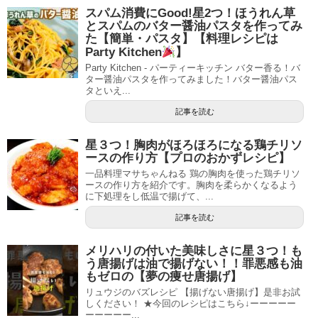
スパム消費にGood!星2つ！ほうれん草
とスパムのバター醤油パスタを作ってみ
た【簡単・パスタ】【料理レシピは
Party Kitchen
】
Party Kitchen - パーティーキッチン バター香る！バ
ター醤油パスタを作ってみました！バター醤油パス
タといえ...
記事を読む
星３つ！胸肉がほろほろになる鶏チリソ
ースの作り方【プロのおかずレシピ】
一品料理マサちゃんねる 鶏の胸肉を使った鶏チリソ
ースの作り方を紹介です。胸肉を柔らかくなるよう
に下処理をし低温で揚げて、...
記事を読む
メリハリの付いた美味しさに星３つ！も
う唐揚げは油で揚げない！！罪悪感も油
もゼロの【夢の痩せ唐揚げ】
リュウジのバズレシピ 【揚げない唐揚げ】是非お試
しください！ ★今回のレシピはこちら↓ーーーーー
ーーーーー...