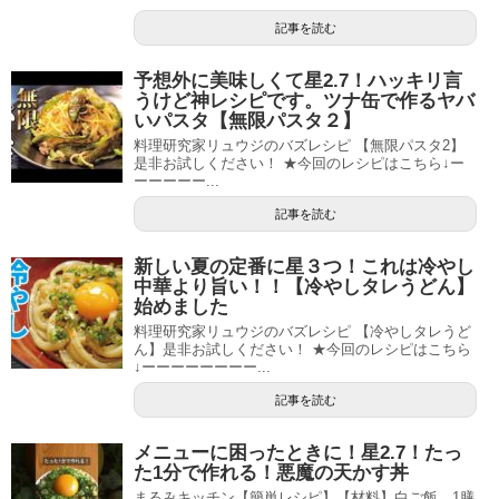
記事を読む
予想外に美味しくて星2.7！ハッキリ言
うけど神レシピです。ツナ缶で作るヤバ
いパスタ【無限パスタ２】
料理研究家リュウジのバズレシピ 【無限パスタ2】
是非お試しください！ ★今回のレシピはこちら↓ー
ーーーーー...
記事を読む
新しい夏の定番に星３つ！これは冷やし
中華より旨い！！【冷やしタレうどん】
始めました
料理研究家リュウジのバズレシピ 【冷やしタレうど
ん】是非お試しください！ ★今回のレシピはこちら
↓ーーーーーーーー...
記事を読む
メニューに困ったときに！星2.7！たっ
た1分で作れる！悪魔の天かす丼
まるみキッチン【簡単レシピ】【材料】白ご飯 1膳