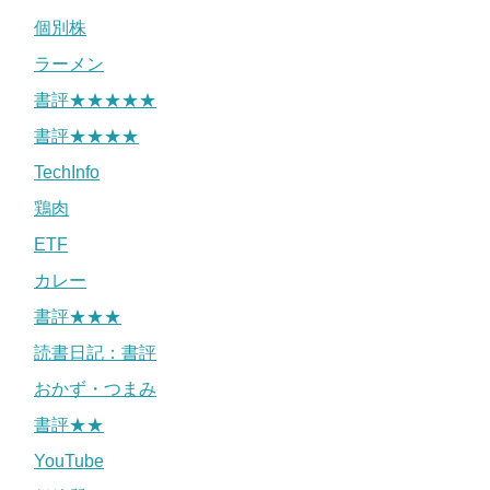
個別株
ラーメン
書評★★★★★
書評★★★★
TechInfo
鶏肉
ETF
カレー
書評★★★
読書日記：書評
おかず・つまみ
書評★★
YouTube