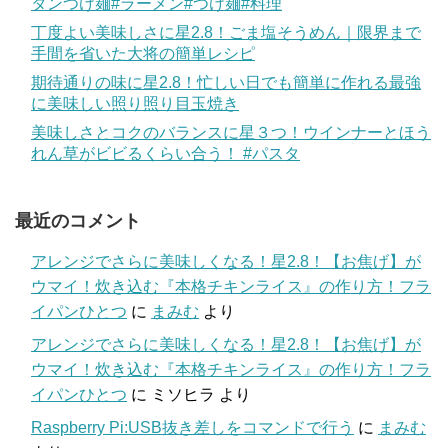
タンつけ麺#ラーメン#つけ麺#料理
丁度よい美味しさに星2.8！ごま塩そうめん｜限界まで
手間を省いた大将の簡単レシピ
期待通りの味に星2.8！忙しい日でも簡単に作れる最強
に美味しい照り照り目玉焼き
美味しさとコクのバランスに星３つ！ウインナーとほう
れん草がビビるくらい合う！ #パスタ
最近のコメント
アレンジでさらに美味しくなる！星2.8！【お焦げ】が
ウマイ！炊き込む『本格チキンライス』の作り方！フラ
イパンひとつ
に
まみむ
より
アレンジでさらに美味しくなる！星2.8！【お焦げ】が
ウマイ！炊き込む『本格チキンライス』の作り方！フラ
イパンひとつ
に
ミソヒラ
より
Raspberry Pi:USB抜き差しをコマンドで行う
に
まみむ