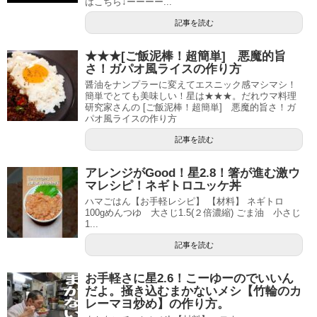
はこちら↓ーーーー...
記事を読む
★★★[ご飯泥棒！超簡単] 悪魔的旨
さ！ガパオ風ライスの作り方
醤油をナンプラーに変えてエスニック感マシマシ！
簡単でとても美味しい！星は★★★。だれウマ料理
研究家さんの [ご飯泥棒！超簡単] 悪魔的旨さ！ガ
パオ風ライスの作り方
記事を読む
アレンジがGood！星2.8！箸が進む激ウ
マレシピ！ネギトロユッケ丼
ハマごはん【お手軽レシピ】 【材料】 ネギトロ
100gめんつゆ 大さじ1.5(２倍濃縮) ごま油 小さじ
1...
記事を読む
お手軽さに星2.6！こーゆーのでいいん
だよ。掻き込むまかないメシ【竹輪のカ
レーマヨ炒め】の作り方。