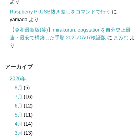
より
Raspberry Pi:USB抜き差しをコマンドで行う
に
yamada
より
【令和最新版(笑)】mirakurun, epgstationを自分史上最
速・最安で構築した手順 2021/07/07検証版
に
まみむ
よ
り
アーカイブ
2026年
8月
(5)
7月
(16)
6月
(12)
5月
(11)
4月
(14)
3月
(13)