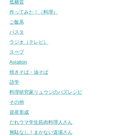
低糖質
作ってみた！（料理）
ご飯系
パスタ
ラジオ（テレビ）
スープ
Aviation
焼きそば・油そば
語学
料理研究家リュウジのバズレシピ
その他
資産形成
だれウマ学生筋肉料理人さん
無駄なし！まかない道場さん