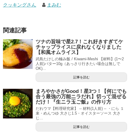
クッキングさん
まみむ
関連記事
ツナの旨味で星2.7！これ好きすぎてケ
チャップライスに戻れなくなりました
【和風オムライス】
武島たけしの極み飯 / Kiwami-Meshi 【材料】(1〜2
人前)バター10g（あっさり行きたい場合は無しで
OK)...
記事を読む
まろやかさがGood！星3つ！【何にでも
合う最強の万能ニラだれ】切って混ぜる
だけ！『生ニラ玉ご飯』の作り方
だれウマ【料理研究家】 -- 材料(1人前) -- ・にら １
束・めんつゆ 大さじ1.5・オイスターソース 大さ
じ...
記事を読む