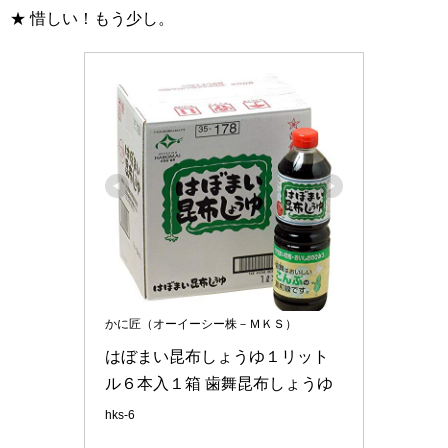
★ 惜しい！もう少し。
かに匠（オーイーシー株－ＭＫＳ）
はぼまい昆布しょうゆ１リット
ル６本入１箱 歯舞昆布しょうゆ
hks-6