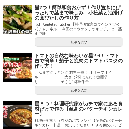
星2つ！簡単和食おかず！作り置きにぴ
ったりで茎まで味しみ！小松菜と油揚げ
の煮びたしの作り方
Koh Kentetsu Kitchen【料理研究家コウケンテツ公
式チャンネル】 今回のコウケンテツキッチンは、茎
まで味...
記事を読む
トマトの自然な味わいが星2.6！トマト
缶で簡単！茄子と挽肉のトマトパスタの
作り方！
けんますクッキング 材料一覧！ オリーブオイ
ル 大さじ2杯にんにく微塵切
り 子さじ1杯豚牛合...
記事を読む
星３つ！料理研究家がガチで家にある食
材だけで作る【至高のバターチキンカレ
ー】
料理研究家リュウジのバズレシピ 【至高のバターチ
キンカレー】是非お試しください！ ★今回のレシピ