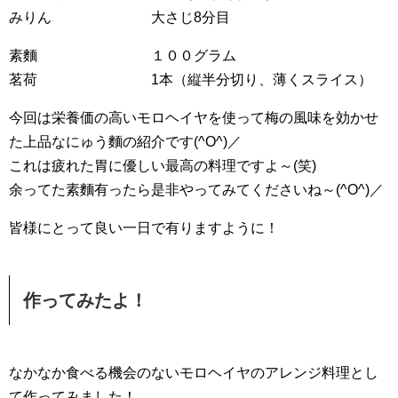
みりん 大さじ8分目
素麵 １００グラム
茗荷 1本（縦半分切り、薄くスライス）
今回は栄養価の高いモロヘイヤを使って梅の風味を効かせ
た上品なにゅう麵の紹介です(^O^)／
これは疲れた胃に優しい最高の料理ですよ～(笑)
余ってた素麵有ったら是非やってみてくださいね～(^O^)／
皆様にとって良い一日で有りますように！
作ってみたよ！
なかなか食べる機会のないモロヘイヤのアレンジ料理とし
て作ってみました！