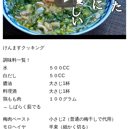
けんますクッキング
調味料一覧！
水 ５００CC
白だし ５０CC
醬油 大さじ1杯
料理酒 大さじ1杯
鶏もも肉 １００グラム
→ しばらく茹でる
梅肉ペースト 小さじ2（普通の梅干しで代用）
モロヘイヤ 半束（細かく切る）