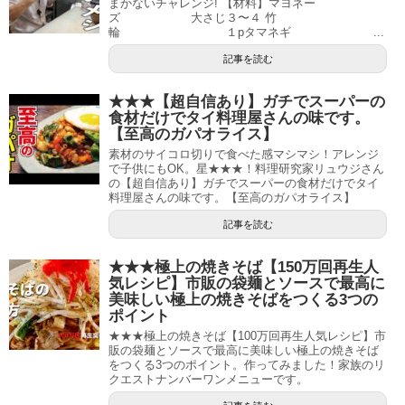
まかないチャレンジ! 【材料】マヨネー
ズ 大さじ３〜４ 竹
輪 １pタマネギ ...
記事を読む
★★★【超自信あり】ガチでスーパーの
食材だけでタイ料理屋さんの味です。
【至高のガパオライス】
素材のサイコロ切りで食べた感マシマシ！アレンジ
で子供にもOK。星★★★！料理研究家リュウジさん
の【超自信あり】ガチでスーパーの食材だけでタイ
料理屋さんの味です。【至高のガパオライス】
記事を読む
★★★極上の焼きそば【150万回再生人
気レシピ】市販の袋麺とソースで最高に
美味しい極上の焼きそばをつくる3つの
ポイント
★★★極上の焼きそば【100万回再生人気レシピ】市
販の袋麺とソースで最高に美味しい極上の焼きそば
をつくる3つのポイント。作ってみました！家族のリ
クエストナンバーワンメニューです。