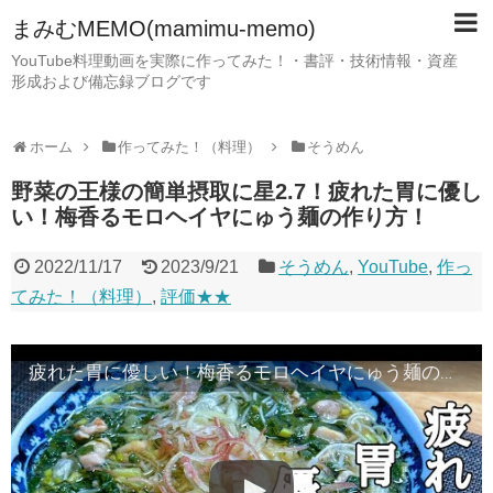
まみむMEMO(mamimu-memo)
YouTube料理動画を実際に作ってみた！・書評・技術情報・資産
形成および備忘録ブログです
ホーム
作ってみた！（料理）
そうめん
野菜の王様の簡単摂取に星2.7！疲れた胃に優し
い！梅香るモロヘイヤにゅう麺の作り方！
2022/11/17
2023/9/21
そうめん
,
YouTube
,
作っ
てみた！（料理）
,
評価★★
疲れた胃に優しい！梅香るモロヘイヤにゅう麺の作り方！