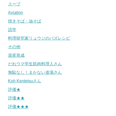
スープ
Aviation
焼きそば・油そば
語学
料理研究家リュウジのバズレシピ
その他
資産形成
だれウマ学生筋肉料理人さん
無駄なし！まかない道場さん
Koh Kentetsuさん
評価★
評価★★
評価★★★