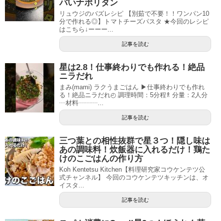
バいナポリタン
リュウジのバズレシピ 【別茹で不要！！ワンパン10
分で作れる◎】トマトチーズパスタ ★今回のレシピ
はこちら↓ーーー...
記事を読む
星は2.8！仕事終わりでも作れる！絶品
ニラだれ
まみ(mami) ラクうまごはん ▶︎仕事終わりでも作れ
る！絶品ニラだれ◴ 調理時間：5分程𐀪 分量：2人分
┈材料┈┈┈...
記事を読む
三つ葉との相性抜群で星３つ！隠し味は
あの調味料！炊飯器に入れるだけ！鶏た
けのこごはんの作り方
Koh Kentetsu Kitchen【料理研究家コウケンテツ公
式チャンネル】 今回のコウケンテツキッチンは、オ
イスタ...
記事を読む