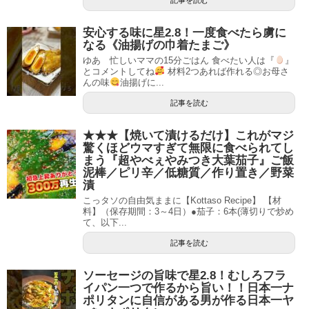
安心する味に星2.8！一度食べたら虜に
なる《油揚げの巾着たまご》
ゆあ 忙しいママの15分ごはん 食べたい人は『
』
とコメントしてね
材料2つあれば作れる◎お母さ
んの味
油揚げに...
記事を読む
★★★【焼いて漬けるだけ】これがマジ
驚くほどウマすぎて無限に食べられてし
まう『超やべぇやみつき大葉茄子』ご飯
泥棒／ピリ辛／低糖質／作り置き／野菜
漬
こっタソの自由気ままに【Kottaso Recipe】 【材
料】（保存期間：3～4日）●茄子：6本(薄切りで炒め
て、以下...
記事を読む
ソーセージの旨味で星2.8！むしろフラ
イパン一つで作るから旨い！！日本一ナ
ポリタンに自信がある男が作る日本一ヤ