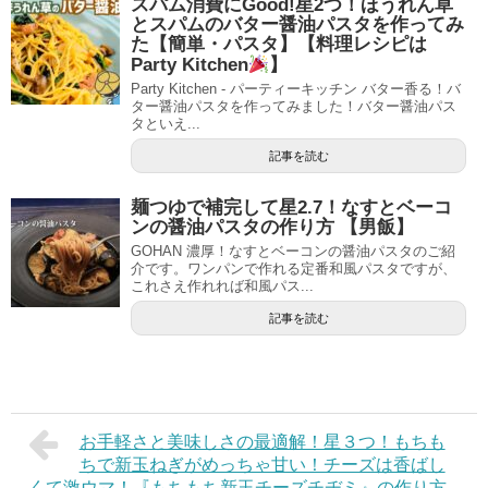
スパム消費にGood!星2つ！ほうれん草
とスパムのバター醤油パスタを作ってみ
た【簡単・パスタ】【料理レシピは
Party Kitchen
】
Party Kitchen - パーティーキッチン バター香る！バ
ター醤油パスタを作ってみました！バター醤油パス
タといえ...
記事を読む
麺つゆで補完して星2.7！なすとベーコ
ンの醤油パスタの作り方 【男飯】
GOHAN 濃厚！なすとベーコンの醤油パスタのご紹
介です。ワンパンで作れる定番和風パスタですが、
これさえ作れれば和風パス...
記事を読む
お手軽さと美味しさの最適解！星３つ！もちも
ちで新玉ねぎがめっちゃ甘い！チーズは香ばし
くて激ウマ！『もちもち新玉チーズチヂミ』の作り方