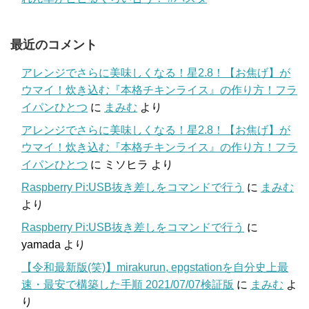
最近のコメント
アレンジでさらに美味しくなる！星2.8！【お焦げ】が
ウマイ！炊き込む『本格チキンライス』の作り方！フラ
イパンひとつ
に
まみむ
より
アレンジでさらに美味しくなる！星2.8！【お焦げ】が
ウマイ！炊き込む『本格チキンライス』の作り方！フラ
イパンひとつ
に
ミソヒラ
より
Raspberry Pi:USB抜き差しをコマンドで行う
に
まみむ
より
Raspberry Pi:USB抜き差しをコマンドで行う
に
yamada
より
【令和最新版(笑)】mirakurun, epgstationを自分史上最
速・最安で構築した手順 2021/07/07検証版
に
まみむ
よ
り