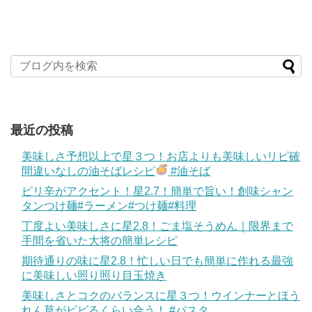
最近の投稿
美味しさ予想以上で星３つ！お店よりも美味しいリピ確
間違いなしの油そばレシピ
#油そば
ピリ辛がアクセント！星2.7！簡単で旨い！創味シャン
タンつけ麺#ラーメン#つけ麺#料理
丁度よい美味しさに星2.8！ごま塩そうめん｜限界まで
手間を省いた大将の簡単レシピ
期待通りの味に星2.8！忙しい日でも簡単に作れる最強
に美味しい照り照り目玉焼き
美味しさとコクのバランスに星３つ！ウインナーとほう
れん草がビビるくらい合う！ #パスタ