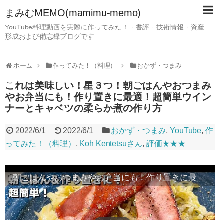
まみむMEMO(mamimu-memo)
YouTube料理動画を実際に作ってみた！・書評・技術情報・資産
形成および備忘録ブログです
ホーム
作ってみた！（料理）
おかず・つまみ
これは美味しい！星３つ！朝ごはんやおつまみ
やお弁当にも！作り置きに最適！超簡単ウイン
ナーとキャベツの柔らか煮の作り方
2022/6/1
2022/6/1
おかず・つまみ
,
YouTube
,
作
ってみた！（料理）
,
Koh Kentetsuさん
,
評価★★★
朝ごはんやおつまみやお弁当にも！作り置きに最適！超簡単ウインナーとキャベツの柔らか煮の作り方