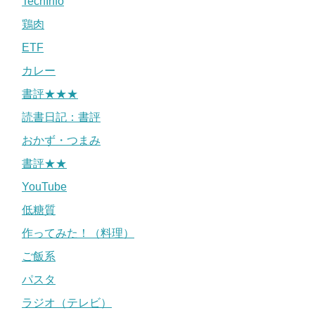
TechInfo
鶏肉
ETF
カレー
書評★★★
読書日記：書評
おかず・つまみ
書評★★
YouTube
低糖質
作ってみた！（料理）
ご飯系
パスタ
ラジオ（テレビ）