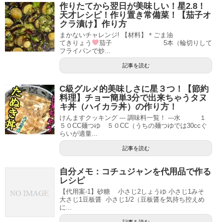
作りたてから翌日が美味しい！星2.8！
天才レシピ！作り置き常備菜！【茄子オ
クラ漬け】作り方
まかないチャレンジ! 【材料】＊ごま油
てきりょう
茄子 5本（輪切りして
フライパンで炒...
記事を読む
C級グルメ的美味しさに星３つ！【節約
料理】チョー簡単3分で出来ちゃうタヌ
キ丼（ハイカラ丼）の作り方！
けんますクッキング --- 調味料一覧！ ---水 １
５０CC麺つゆ ５０CC（うちの麺つゆでは30ccぐ
らいが適量...
記事を読む
自分メモ：コチュジャンを代用品で作る
レシピ
【代用案-1】砂糖 小さじ2しょうゆ 小さじ1みそ
大さじ1豆板醤 小さじ1/2（豆板醤を気持ち控えめ
に...
記事を読む