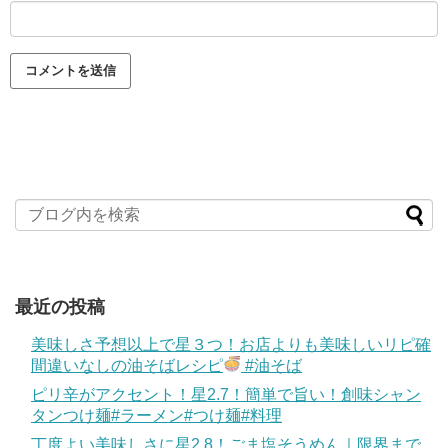
最近の投稿
美味しさ予想以上で星３つ！お店よりも美味しいリピ確
間違いなしの油そばレシピ
#油そば
ピリ辛がアクセント！星2.7！簡単で旨い！創味シャン
タンつけ麺#ラーメン#つけ麺#料理
丁度よい美味しさに星2.8！ごま塩そうめん｜限界まで