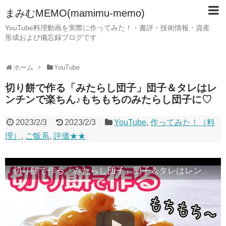
まみむMEMO(mamimu-memo)
YouTube料理動画を実際に作ってみた！・書評・技術情報・資産
形成および備忘録ブログです
ホーム
YouTube
切り餅で作る「みたらし団子」団子＆タレはレ
ンチンで楽ちん♪もちもちのみたらし団子に♡
2023/2/3
2023/2/3
YouTube
,
作ってみた！（料
理）
,
ご飯系
,
評価★★
切り餅で作る「みたらし団子」団子＆タレはレンチンで楽ちん♪もちもちのみたらし団子に♡