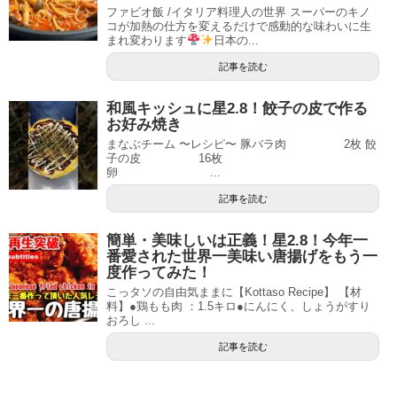
ファビオ飯 /イタリア料理人の世界 スーパーのキノ
コが加熱の仕方を変えるだけで感動的な味わいに生
まれ変わります
日本の...
記事を読む
和風キッシュに星2.8！餃子の皮で作る
お好み焼き
まなぶチーム 〜レシピ〜 豚バラ肉 2枚 餃
子の皮 16枚
卵 ...
記事を読む
簡単・美味しいは正義！星2.8！今年一
番愛された世界一美味い唐揚げをもう一
度作ってみた！
こっタソの自由気ままに【Kottaso Recipe】 【材
料】●鶏もも肉 ：1.5キロ●にんにく、しょうがすり
おろし ...
記事を読む