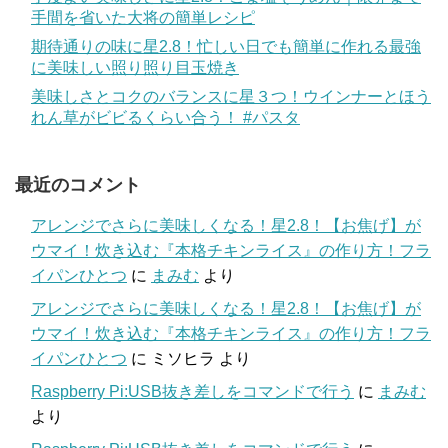
手間を省いた大将の簡単レシピ
期待通りの味に星2.8！忙しい日でも簡単に作れる最強
に美味しい照り照り目玉焼き
美味しさとコクのバランスに星３つ！ウインナーとほう
れん草がビビるくらい合う！ #パスタ
最近のコメント
アレンジでさらに美味しくなる！星2.8！【お焦げ】が
ウマイ！炊き込む『本格チキンライス』の作り方！フラ
イパンひとつ
に
まみむ
より
アレンジでさらに美味しくなる！星2.8！【お焦げ】が
ウマイ！炊き込む『本格チキンライス』の作り方！フラ
イパンひとつ
に
ミソヒラ
より
Raspberry Pi:USB抜き差しをコマンドで行う
に
まみむ
より