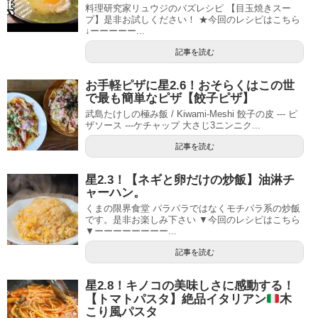
料理研究家リュウジのバズレシピ 【目玉焼きスー
プ】是非お試しください！ ★今回のレシピはこちら
↓ーーーーー...
記事を読む
お手軽ピザに星2.6！おそらくはこの世
で最も簡単なピザ【餃子ピザ】
武島たけしの極み飯 / Kiwami-Meshi 餃子の皮 --- ピ
ザソース ---ケチャップ 大さじ3ニンニク...
記事を読む
星2.3！【ネギと卵だけの炒飯】油淋チ
ャーハン。
くまの限界食堂 パラパラではなくモチパラ系の炒飯
です。是非お楽しみ下さい ▼今回のレシピはこちら
▼ーーーーーーーー...
記事を読む
星2.8！キノコの美味しさに感動する！
【トマトパスタ】絶品イタリアン
木
こり風パスタ