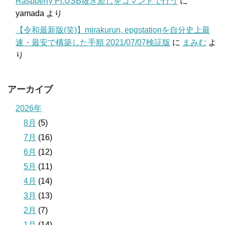
Raspberry Pi:USB抜き差しをコマンドで行う
に
yamada
より
【令和最新版(笑)】mirakurun, epgstationを自分史上最
速・最安で構築した手順 2021/07/07検証版
に
まみむ
よ
り
アーカイブ
2026年
8月
(5)
7月
(16)
6月
(12)
5月
(11)
4月
(14)
3月
(13)
2月
(7)
1月
(14)