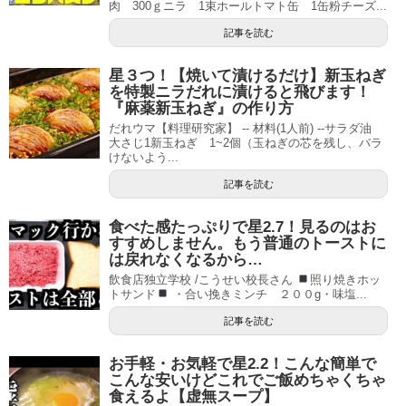
肉 300ｇニラ 1束ホールトマト缶 1缶粉チーズ...
記事を読む
星３つ！【焼いて漬けるだけ】新玉ねぎ
を特製ニラだれに漬けると飛びます！
『麻薬新玉ねぎ』の作り方
だれウマ【料理研究家】 -- 材料(1人前) --サラダ油
大さじ1新玉ねぎ 1~2個（玉ねぎの芯を残し、バラ
けないよう...
記事を読む
食べた感たっぷりで星2.7！見るのはお
すすめしません。もう普通のトーストに
は戻れなくなるから…
飲食店独立学校 /こうせい校長さん
照り焼きホッ
トサンド
・合い挽きミンチ ２００g・味塩...
記事を読む
お手軽・お気軽で星2.2！こんな簡単で
こんな安いけどこれでご飯めちゃくちゃ
食えるよ【虚無スープ】