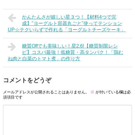
かんたんさが嬉しい星３つ！【材料4つで完
成】"ヨーグルト容器丸ごと"使ってテンション
UP☆テクいらずで作れる「ヨーグルトチーズケーキ」
糖質Offでも美味しい！星2.6!【糖質制限レシ
ピ】コスパ最強！低糖質・高タンパク！「鶏む
ね肉と白菜のトマト煮」の作り方
コメントをどうぞ
メールアドレスが公開されることはありません。
※
が付いている欄は必
須項目です