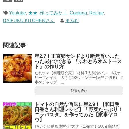
Youtube
,
★★
,
作ってみた！
,
Cooking
,
Recipe
,
DAIFUKU KITCHENさん
まみむ
関連記事
星2.7！正直卵サンドより断然旨い…た
った5分でできる 『ふわとろオムトース
ト』の作り方
だれウマ【料理研究家】 材料(1人前)食パン 1枚オ
リーブオイル 大さじ1/2ウィンナー(適当に切る) 2
本ケチャップ ...
記事を読む
トマトの自然な旨味に星2.9！【和田明
日香さん料理レシピ】「野菜たっぷり！
ニラパスタ」を作ってみた【家事ヤロ
ウ】
TVレシピ動画 材料 パスタ（1.4mm）200ｇ鶏ひき