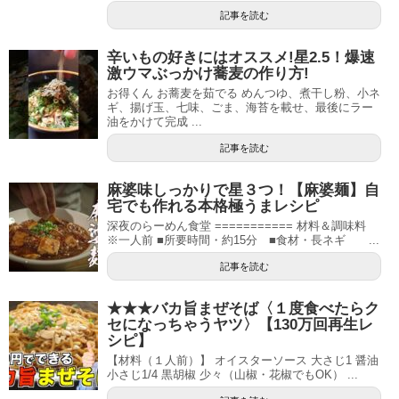
記事を読む
辛いもの好きにはオススメ!星2.5！爆速
激ウマぶっかけ蕎麦の作り方!
お得くん お蕎麦を茹でる めんつゆ、煮干し粉、小ネ
ギ、揚げ玉、七味、ごま、海苔を載せ、最後にラー
油をかけて完成 ...
記事を読む
麻婆味しっかりで星３つ！【麻婆麺】自
宅でも作れる本格極うまレシピ
深夜のらーめん食堂 =========== 材料＆調味料
※一人前 ■所要時間・約15分 ■食材・長ネギ ...
記事を読む
★★★バカ旨まぜそば〈１度食べたらク
セになっちゃうヤツ〉【130万回再生レ
シピ】
【材料（１人前）】 オイスターソース 大さじ1 醤油
小さじ1/4 黒胡椒 少々（山椒・花椒でもOK） ...