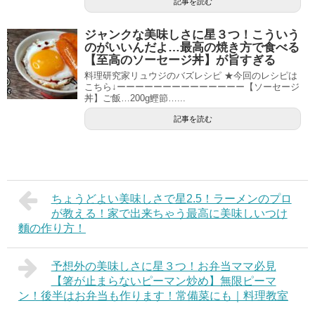
記事を読む
ジャンクな美味しさに星３つ！こういう
のがいいんだよ…最高の焼き方で食べる
【至高のソーセージ丼】が旨すぎる
料理研究家リュウジのバズレシピ ★今回のレシピは
こちら↓ーーーーーーーーーーーーーー【ソーセージ
丼】ご飯…200g鰹節…...
記事を読む
ちょうどよい美味しさで星2.5！ラーメンのプロ
が教える！家で出来ちゃう最高に美味しいつけ
麵の作り方！
予想外の美味しさに星３つ！お弁当ママ必見
【箸が止まらないピーマン炒め】無限ピーマ
ン！後半はお弁当も作ります！常備菜にも｜料理教室