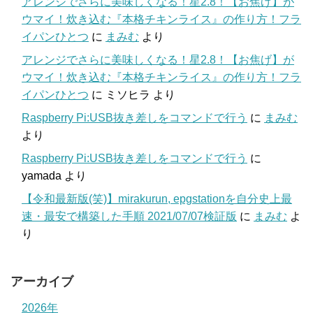
アレンジでさらに美味しくなる！星2.8！【お焦げ】が
ウマイ！炊き込む『本格チキンライス』の作り方！フラ
イパンひとつ
に
まみむ
より
アレンジでさらに美味しくなる！星2.8！【お焦げ】が
ウマイ！炊き込む『本格チキンライス』の作り方！フラ
イパンひとつ
に
ミソヒラ
より
Raspberry Pi:USB抜き差しをコマンドで行う
に
まみむ
より
Raspberry Pi:USB抜き差しをコマンドで行う
に
yamada
より
【令和最新版(笑)】mirakurun, epgstationを自分史上最
速・最安で構築した手順 2021/07/07検証版
に
まみむ
よ
り
アーカイブ
2026年