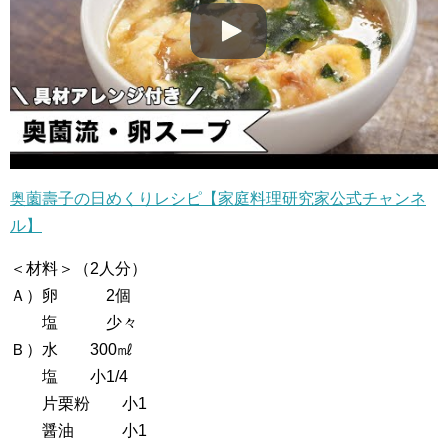
奥薗壽子の日めくりレシピ【家庭料理研究家公式チャンネ
ル】
＜材料＞（2人分）
Ａ）卵 2個
塩 少々
Ｂ）水 300㎖
塩 小1/4
片栗粉 小1
醤油 小1