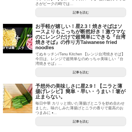
さがピークの時では...
記事を読む
お手軽が嬉しい！星2.3！焼きそばはソ
ースよりもこっちが断然好き！激ウマな
のにレンジだけで超簡単にできる『台湾
焼きそば』の作り方Taiwanese fried
noodles
てぬキッチン/Tenu Kitchen 【レンジ台湾焼きそば】
今日は、レンジで超簡単なのめっちゃ美味しい『台
湾焼きそば』...
記事を読む
予想外の美味しさに星2.9！【ニラと薄
揚げレシピ】簡単・早い・うまい！箸が
止まらない。
毎日中華 カリッと焼いた薄揚げとニラを炒め合わせ
ました。味のしみた薄揚げとニラの香りで最高のお
つまみに ▪...
記事を読む