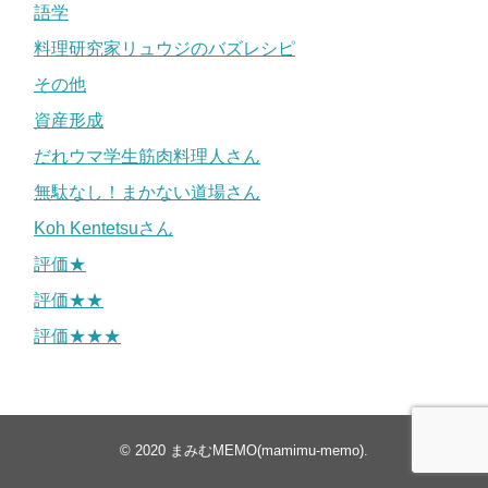
語学
料理研究家リュウジのバズレシピ
その他
資産形成
だれウマ学生筋肉料理人さん
無駄なし！まかない道場さん
Koh Kentetsuさん
評価★
評価★★
評価★★★
© 2020
まみむMEMO(mamimu-memo)
.