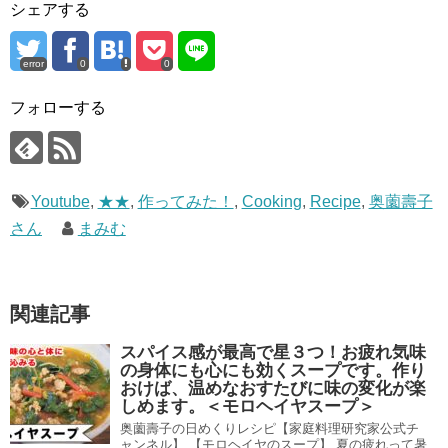
シェアする
error
0
0
フォローする
Youtube
,
★★
,
作ってみた！
,
Cooking
,
Recipe
,
奥薗壽子
さん
まみむ
関連記事
スパイス感が最高で星３つ！お疲れ気味
の身体にも心にも効くスープです。作り
おけば、温めなおすたびに味の変化が楽
しめます。＜モロヘイヤスープ＞
奥薗壽子の日めくりレシピ【家庭料理研究家公式チ
ャンネル】 【モロヘイヤのスープ】 夏の疲れって暑