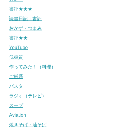
書評★★★
読書日記：書評
おかず・つまみ
書評★★
YouTube
低糖質
作ってみた！（料理）
ご飯系
パスタ
ラジオ（テレビ）
スープ
Aviation
焼きそば・油そば