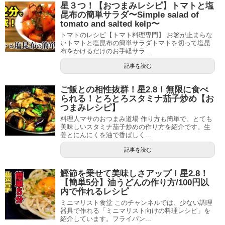
星３つ！【おつまみレシピ】トマトと塩
昆布の簡単サラダ〜Simple salad of
tomato and salted kelp〜
トマトのレシピ【トマト料理専門】 お箸が止まらな
いトマトと塩昆布の簡単サラダトマトを切って塩昆
布をかけるだけのお手軽サラ...
記事を読む
ご飯との相性抜群！星2.8！無限に食べ
られる！とろとろスタミナ茄子炒め【お
つまみレシピ】
料理人マサのおつまみ道場 作り方も簡単で、とても
美味しいスタミナ茄子炒めの作り方を紹介です。生
姜とにんにくを油で香ばしく...
記事を読む
鰹節を乗せて美味しさアップ！星2.8！
【簡単5分】油うどんの作り方/100円以
内で作れるレシピ
ミニマリスト食堂 このチャンネルでは、少ない調理
器具で作れる「ミニマリスト向けの料理レシピ」を
紹介しています。フライパン...