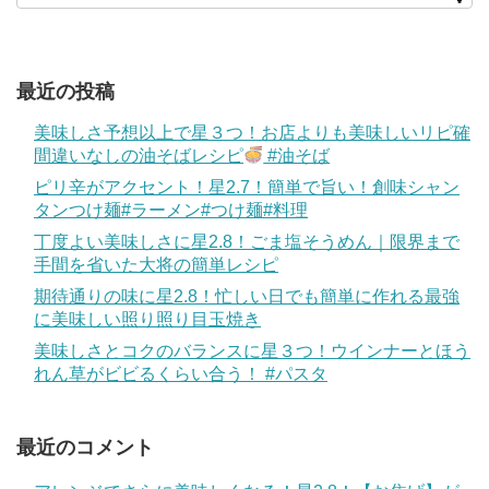
最近の投稿
美味しさ予想以上で星３つ！お店よりも美味しいリピ確
間違いなしの油そばレシピ
#油そば
ピリ辛がアクセント！星2.7！簡単で旨い！創味シャン
タンつけ麺#ラーメン#つけ麺#料理
丁度よい美味しさに星2.8！ごま塩そうめん｜限界まで
手間を省いた大将の簡単レシピ
期待通りの味に星2.8！忙しい日でも簡単に作れる最強
に美味しい照り照り目玉焼き
美味しさとコクのバランスに星３つ！ウインナーとほう
れん草がビビるくらい合う！ #パスタ
最近のコメント