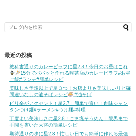
最近の投稿
教科書通りのカレーピラフに星2.8！今日のお昼はこれ
15分でパパッと作れる喫茶店のカレーピラフ#お昼
ご飯#ランチ#簡単レシピ
美味しさ予想以上で星３つ！お店よりも美味しいリピ確
間違いなしの油そばレシピ
#油そば
ピリ辛がアクセント！星2.7！簡単で旨い！創味シャン
タンつけ麺#ラーメン#つけ麺#料理
丁度よい美味しさに星2.8！ごま塩そうめん｜限界まで
手間を省いた大将の簡単レシピ
期待通りの味に星2.8！忙しい日でも簡単に作れる最強