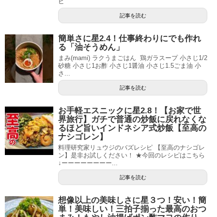
ピ
記事を読む
簡単さに星2.4！仕事終わりにでも作れ
る「油そうめん」
まみ(mami) ラクうまごはん 鶏ガラスープ 小さじ1/2
砂糖 小さじ1お酢 小さじ1醤油 小さじ1.5ごま油 小
さ...
記事を読む
お手軽エスニックに星2.8！【お家で世
界旅行】ガチで普通の炒飯に戻れなくな
るほど旨いインドネシア式炒飯【至高の
ナシゴレン】
料理研究家リュウジのバズレシピ 【至高のナシゴレ
ン】是非お試しください！ ★今回のレシピはこちら
↓ーーーーーーーー...
記事を読む
想像以上の美味しさに星３つ！安い！簡
単！美味しい！三拍子揃った最高のおつ