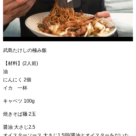
武島たけしの極み飯
【材料】(2人前)
油
にんにく 2個
イカ 一杯
キャベツ 100g
焼きそば麺 2玉
醤油 大さじ2.5
オイスターソース 大さじ1.5弱(醤油とオイスターをだいた