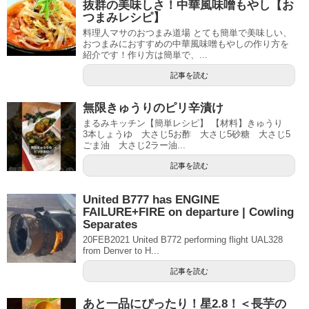
抜群の美味しさ！中華風味噌もやし【お
つまみレシピ】
料理人マサのおつまみ道場 とても簡単で美味しい、
おつまみにおすすめの中華風味噌もやしの作り方を
紹介です！作り方は簡単で、...
記事を読む
無限きゅうりのピリ辛漬け
まるみキッチン【簡単レシピ】 【材料】きゅうり
3本しょうゆ 大さじ5お酢 大さじ5砂糖 大さじ5
ごま油 大さじ2ラー油...
記事を読む
United B777 has ENGINE
FAILURE+FIRE on departure | Cowling
Separates
20FEB2021 United B772 performing flight UAL328
from Denver to H...
記事を読む
あと一品にぴったり！星2.8！＜長芋の