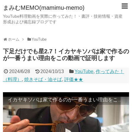
まみむMEMO(mamimu-memo)
YouTube料理動画を実際に作ってみた！・書評・技術情報・資産
形成および備忘録ブログです
ホーム
YouTube
下足だけでも星2.7！イカヤキソバは家で作るの
が一番うまい理由をこの動画で証明します
2024/6/28
2024/10/13
YouTube
,
作ってみた！
（料理）
,
焼きそば・油そば
,
評価★★
イカヤキソバは家で作るのが一番うまい理由をこの動画で証明します