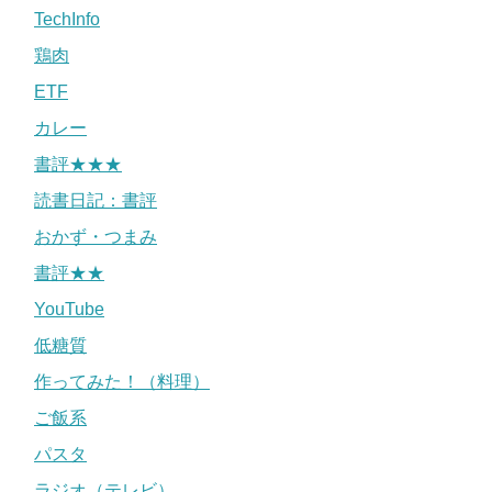
TechInfo
鶏肉
ETF
カレー
書評★★★
読書日記：書評
おかず・つまみ
書評★★
YouTube
低糖質
作ってみた！（料理）
ご飯系
パスタ
ラジオ（テレビ）