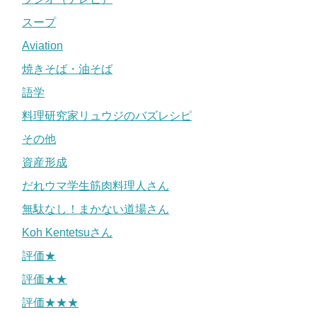
スープ
Aviation
焼きそば・油そば
語学
料理研究家リュウジのバズレシピ
その他
資産形成
だれウマ学生筋肉料理人さん
無駄なし！まかない道場さん
Koh Kentetsuさん
評価★
評価★★
評価★★★