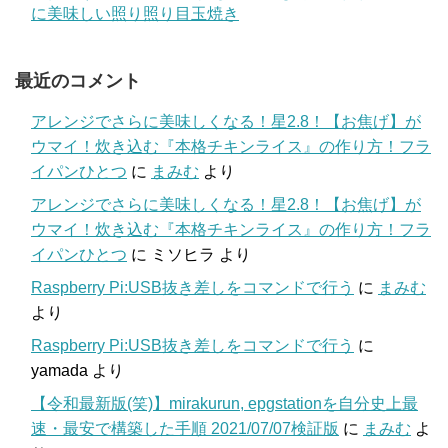
に美味しい照り照り目玉焼き
最近のコメント
アレンジでさらに美味しくなる！星2.8！【お焦げ】が
ウマイ！炊き込む『本格チキンライス』の作り方！フラ
イパンひとつ
に
まみむ
より
アレンジでさらに美味しくなる！星2.8！【お焦げ】が
ウマイ！炊き込む『本格チキンライス』の作り方！フラ
イパンひとつ
に
ミソヒラ
より
Raspberry Pi:USB抜き差しをコマンドで行う
に
まみむ
より
Raspberry Pi:USB抜き差しをコマンドで行う
に
yamada
より
【令和最新版(笑)】mirakurun, epgstationを自分史上最
速・最安で構築した手順 2021/07/07検証版
に
まみむ
よ