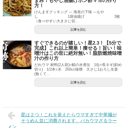
まみ！もやし油揚げポン酢マヨの作り
方！
けんますクッキング --- 海老の下味 ---もや
し 1袋油揚げ 3枚
（食べやすい大きさに切...
記事を読む
すぐできるのが嬉しい！星2.3！【5分で
完成】これ以上簡単！痩せる！旨い！味
噌汁はこの世に絶対無い！脂肪燃焼味噌
汁の作り方
だれウマ 材料(2人前)○鯖の水煮缶 1缶○長ネギ(斜め
切り) 1/2本○水 250cc味噌 大さじ1おろし生姜
(無くて...
記事を読む
星は２つ！これを覚えたらウマすぎて中華麺が
そうめん並に消費されます。バカウマざるラー
メン