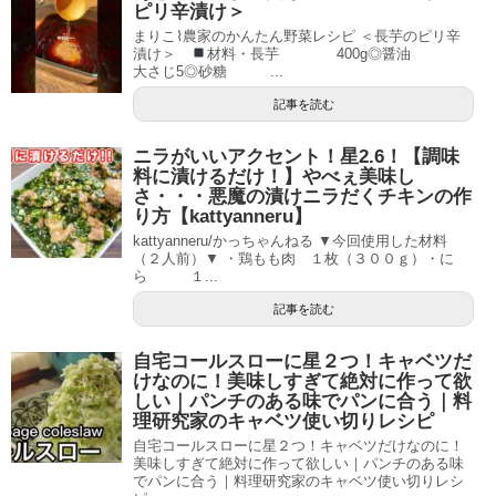
ピリ辛漬け＞
まりこ⌇農家のかんたん野菜レシピ ＜長芋のピリ辛
漬け＞
材料・長芋 400g◎醤油
大さじ5◎砂糖 ...
記事を読む
ニラがいいアクセント！星2.6！【調味
料に漬けるだけ！】やべぇ美味し
さ・・・悪魔の漬けニラだくチキンの作
り方【kattyanneru】
kattyanneru/かっちゃんねる ▼今回使用した材料
（２人前）▼ ・鶏もも肉 １枚（３００ｇ）・に
ら １...
記事を読む
自宅コールスローに星２つ！キャベツだ
けなのに！美味しすぎて絶対に作って欲
しい｜パンチのある味でパンに合う｜料
理研究家のキャベツ使い切りレシピ
自宅コールスローに星２つ！キャベツだけなのに！
美味しすぎて絶対に作って欲しい｜パンチのある味
でパンに合う｜料理研究家のキャベツ使い切りレシ