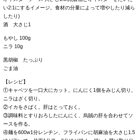
い2:1にするイメージ。食材の分量によって増やしたり減ら
したり)
酒 大さじ1
もやし 100g
ニラ 10g
黒胡椒 たっぷり
ごま油
【レシピ】
①キャベツを一口大にカット。にんにく1個をみじん切り。
ニラはざく切り。
②イカをさばく。肝はとっておく。
③調味料とすりおろしたにんにく、烏賊の肝を合わせてソ
ースを作る。
④麺を600w1分レンチン、フライパンに胡麻油を大さじ1.5