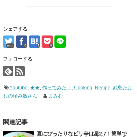
シェアする
error
0
0
フォローする
Youtube
,
★★
,
作ってみた！
,
Cooking
,
Recipe
,
武島たけ
しの極み飯さん
まみむ
関連記事
夏にぴったりなピリ辛は星2.7！簡単で