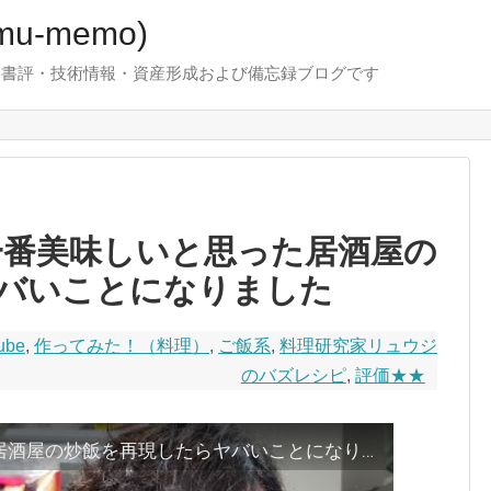
u-memo)
！・書評・技術情報・資産形成および備忘録ブログです
で一番美味しいと思った居酒屋の
バいことになりました
ube
,
作ってみた！（料理）
,
ご飯系
,
料理研究家リュウジ
のバズレシピ
,
評価★★
俺が人生で一番美味しいと思った居酒屋の炒飯を再現したらヤバいことになりました