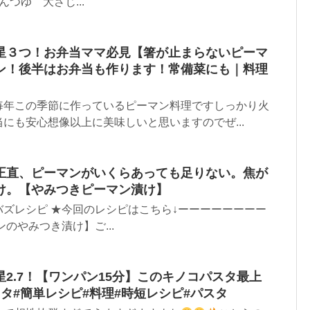
んつゆ 大さじ...
星３つ！お弁当ママ必見【箸が止まらないピーマ
ン！後半はお弁当も作ります！常備菜にも｜料理
毎年この季節に作っているピーマン料理ですしっかり火
にも安心想像以上に美味しいと思いますのでぜ...
正直、ピーマンがいくらあっても足りない。焦が
け。【やみつきピーマン漬け】
ズレシピ ★今回のレシピはこちら↓ーーーーーーーー
のやみつき漬け】ご...
2.7！【ワンパン15分】このキノコパスタ最上
タ#簡単レシピ#料理#時短レシピ#パスタ