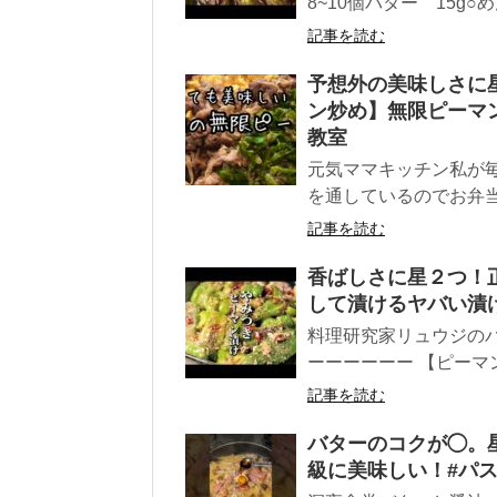
8~10個バター 15g○め
記事を読む
予想外の美味しさに
ン炒め】無限ピーマ
教室
元気ママキッチン私が
を通しているのでお弁当
記事を読む
香ばしさに星２つ！
して漬けるヤバい漬
料理研究家リュウジのバ
ーーーーーー 【ピーマン
記事を読む
バターのコクが◯。星
級に美味しい！#パス