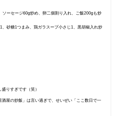
ソーセージ60g炒め、卵二個割り入れ、ご飯200gも炒
1、砂糖1つまみ、鶏ガラスープ小さじ1、黒胡椒入れ炒
し盛りすぎです（笑）
居酒屋の炒飯」は言い過ぎで、せいぜい「ここ数日で一