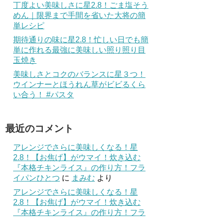
丁度よい美味しさに星2.8！ごま塩そう
めん｜限界まで手間を省いた大将の簡
単レシピ
期待通りの味に星2.8！忙しい日でも簡
単に作れる最強に美味しい照り照り目
玉焼き
美味しさとコクのバランスに星３つ！
ウインナーとほうれん草がビビるくら
い合う！ #パスタ
最近のコメント
アレンジでさらに美味しくなる！星
2.8！【お焦げ】がウマイ！炊き込む
『本格チキンライス』の作り方！フラ
イパンひとつ
に
まみむ
より
アレンジでさらに美味しくなる！星
2.8！【お焦げ】がウマイ！炊き込む
『本格チキンライス』の作り方！フラ