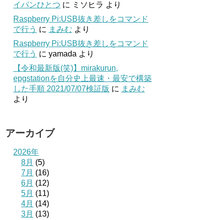
イパンひとつ
に
ミソヒラ
より
Raspberry Pi:USB抜き差しをコマンド
で行う
に
まみむ
より
Raspberry Pi:USB抜き差しをコマンド
で行う
に
yamada
より
【令和最新版(笑)】mirakurun,
epgstationを自分史上最速・最安で構築
した手順 2021/07/07検証版
に
まみむ
より
アーカイブ
2026年
8月
(5)
7月
(16)
6月
(12)
5月
(11)
4月
(14)
3月
(13)