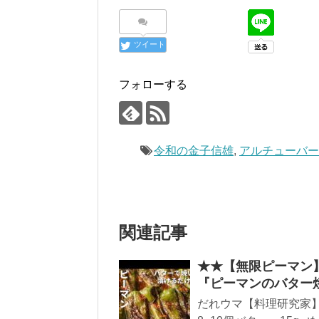
ツイート
フォローする
令和の金子信雄
,
アルチューバー
関連記事
★★【無限ピーマン
『ピーマンのバター
だれウマ【料理研究家】 