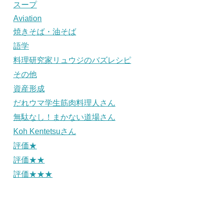
スープ
Aviation
焼きそば・油そば
語学
料理研究家リュウジのバズレシピ
その他
資産形成
だれウマ学生筋肉料理人さん
無駄なし！まかない道場さん
Koh Kentetsuさん
評価★
評価★★
評価★★★