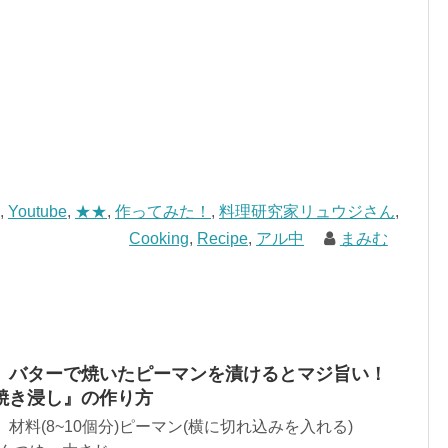
,
Youtube
,
★★
,
作ってみた！
,
料理研究家リュウジさん
,
Cooking
,
Recipe
,
アル中
まみむ
】バターで焼いたピーマンを漬けるとマジ旨い！
焼き浸し』の作り方
材料(8~10個分)ピーマン(横に切れ込みを入れる)