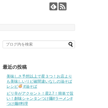
最近の投稿
美味しさ予想以上で星３つ！お店より
も美味しいリピ確間違いなしの油そば
レシピ
#油そば
ピリ辛がアクセント！星2.7！簡単で旨
い！創味シャンタンつけ麺#ラーメン#
つけ麺#料理