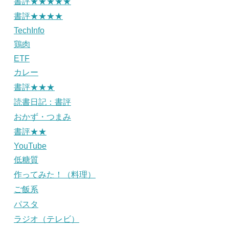
書評★★★★★
書評★★★★
TechInfo
鶏肉
ETF
カレー
書評★★★
読書日記：書評
おかず・つまみ
書評★★
YouTube
低糖質
作ってみた！（料理）
ご飯系
パスタ
ラジオ（テレビ）