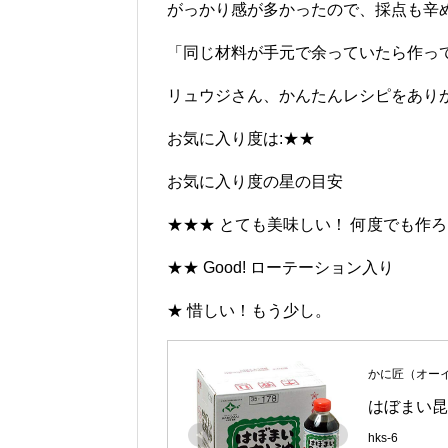
がっかり感が多かったので、採点も辛
「同じ材料が手元で余っていたら作っ
リュウジさん、かんたんレシピをあり
お気に入り度は:★★
お気に入り度の星の目安
★★★ とても美味しい！ 何度でも作
★★ Good! ローテーション入り
★ 惜しい！もう少し。
かに匠（オー
はぼまい昆
hks-6