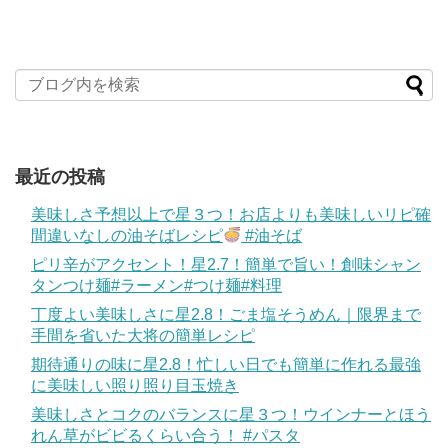
最近の投稿
美味しさ予想以上で星３つ！お店よりも美味しいリピ確
間違いなしの油そばレシピ
#油そば
ピリ辛がアクセント！星2.7！簡単で旨い！創味シャン
タンつけ麺#ラーメン#つけ麺#料理
丁度よい美味しさに星2.8！ごま塩そうめん｜限界まで
手間を省いた大将の簡単レシピ
期待通りの味に星2.8！忙しい日でも簡単に作れる最強
に美味しい照り照り目玉焼き
美味しさとコクのバランスに星３つ！ウインナーとほう
れん草がビビるくらい合う！ #パスタ