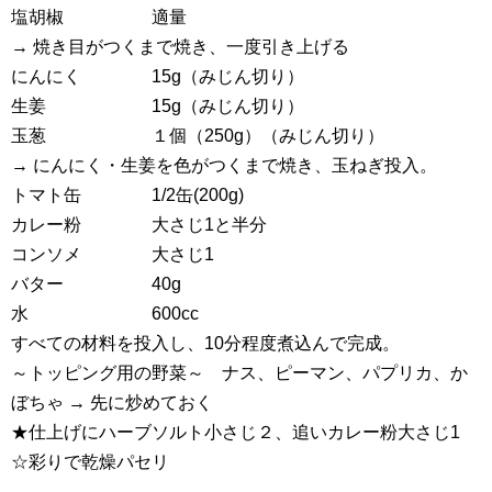
塩胡椒 適量
→ 焼き目がつくまで焼き、一度引き上げる
にんにく 15g（みじん切り）
生姜 15g（みじん切り）
玉葱 １個（250g）（みじん切り）
→ にんにく・生姜を色がつくまで焼き、玉ねぎ投入。
トマト缶 1/2缶(200g)
カレー粉 大さじ1と半分
コンソメ 大さじ1
バター 40g
水 600cc
すべての材料を投入し、10分程度煮込んで完成。
～トッピング用の野菜～ ナス、ピーマン、パプリカ、か
ぼちゃ → 先に炒めておく
★仕上げにハーブソルト小さじ２、追いカレー粉大さじ1
☆彩りで乾燥パセリ