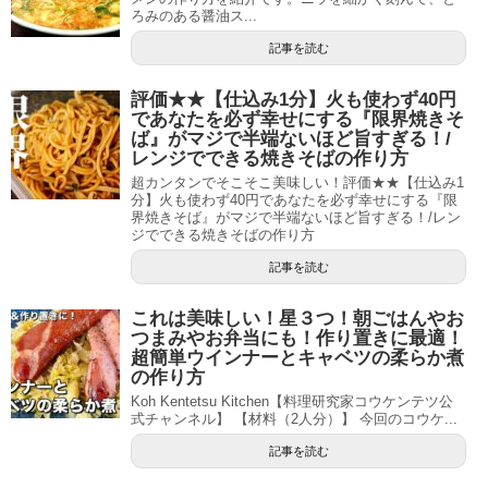
ろみのある醤油ス...
記事を読む
評価★★【仕込み1分】火も使わず40円
であなたを必ず幸せにする『限界焼きそ
ば』がマジで半端ないほど旨すぎる！/
レンジでできる焼きそばの作り方
超カンタンでそこそこ美味しい！評価★★【仕込み1
分】火も使わず40円であなたを必ず幸せにする『限
界焼きそば』がマジで半端ないほど旨すぎる！/レン
ジでできる焼きそばの作り方
記事を読む
これは美味しい！星３つ！朝ごはんやお
つまみやお弁当にも！作り置きに最適！
超簡単ウインナーとキャベツの柔らか煮
の作り方
Koh Kentetsu Kitchen【料理研究家コウケンテツ公
式チャンネル】 【材料（2人分）】 今回のコウケ...
記事を読む