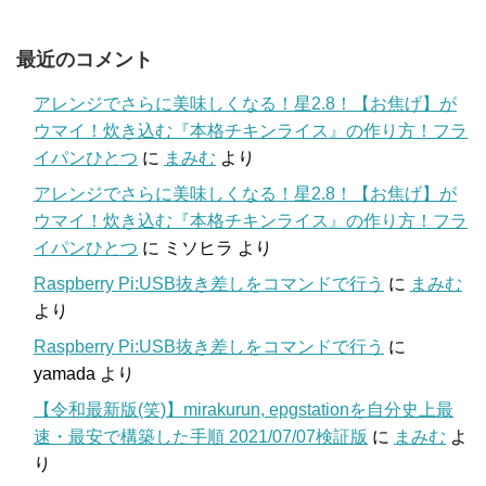
最近のコメント
アレンジでさらに美味しくなる！星2.8！【お焦げ】が
ウマイ！炊き込む『本格チキンライス』の作り方！フラ
イパンひとつ
に
まみむ
より
アレンジでさらに美味しくなる！星2.8！【お焦げ】が
ウマイ！炊き込む『本格チキンライス』の作り方！フラ
イパンひとつ
に
ミソヒラ
より
Raspberry Pi:USB抜き差しをコマンドで行う
に
まみむ
より
Raspberry Pi:USB抜き差しをコマンドで行う
に
yamada
より
【令和最新版(笑)】mirakurun, epgstationを自分史上最
速・最安で構築した手順 2021/07/07検証版
に
まみむ
よ
り