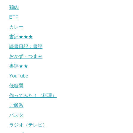
鶏肉
ETF
カレー
書評★★★
読書日記：書評
おかず・つまみ
書評★★
YouTube
低糖質
作ってみた！（料理）
ご飯系
パスタ
ラジオ（テレビ）