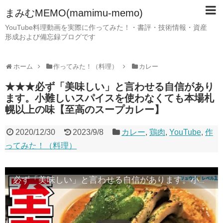
まみむMEMO(mamimu-memo)
YouTube料理動画を実際に作ってみた！・書評・技術情報・資産
形成および備忘録ブログです
ホーム
作ってみた！（料理）
カレー
★★★必ず「美味しい」と言わせる自信があり
ます。小難しいスパイスを使わなくても本場札
幌以上の味【至高のスープカレー】
2020/12/30
2023/9/8
カレー
,
鶏肉
,
YouTube
,
作
ってみた！（料理）
必ず「美味しい」と言わせる自信があります。小難しいスパイスを使わなくても本場札幌以上の味【至高のスープカレー】