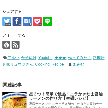
シェアする
error
0
0
フォローする
アル中
,
金子信雄
,
Youtube
,
★★★
,
作ってみた！
,
料理研
究家リュウジさん
,
Cooking
,
Recipe
まみむ
関連記事
星３つ！簡単で絶品！ニラかきたま醤油
ラーメンの作り方【生麺レシピ】
家庭ラーメンch ニラと溶き卵の、かきたま醤油ラー
メンの作り方を紹介です。ニラを細かく刻んで、と