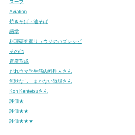
スープ
Aviation
焼きそば・油そば
語学
料理研究家リュウジのバズレシピ
その他
資産形成
だれウマ学生筋肉料理人さん
無駄なし！まかない道場さん
Koh Kentetsuさん
評価★
評価★★
評価★★★