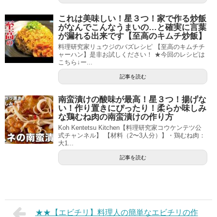
これは美味しい！星３つ！家で作る炒飯
がなんでこんなうまいの…と確実に言葉
が漏れる出来です【至高のキムチ炒飯】
料理研究家リュウジのバズレシピ 【至高のキムチチ
ャーハン】是非お試しください！ ★今回のレシピは
こちら↓ー...
記事を読む
南蛮漬けの酸味が最高！星３つ！揚げな
い！作り置きにぴったり！柔らか味しみ
な鶏むね肉の南蛮漬けの作り方
Koh Kentetsu Kitchen【料理研究家コウケンテツ公
式チャンネル】 【材料（2〜3人分）】・鶏むね肉：
大1...
記事を読む
★★【エビチリ】料理人の簡単なエビチリの作