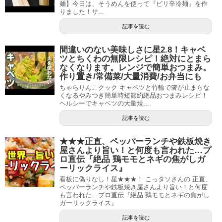
麺】今日は、そうめんを使って『ピリ辛冷麺』を作
りました！サ...
記事を読む
間違いのない美味しさに星2.8！キャベ
ツとちくわの無限レシピ！絶対にとまら
なくなります。レンジで簡単おつまみ。
作り置き/常備菜/大量消費/お弁当にも
ちゃらりんこクック キャベツと竹輪で箸が止まらな
くなるやみつき簡単時短節約絶品おつまみレシピ！
ヘルシーでキャベツの大量焼...
記事を読む
★★★正直、ペッパーランチや鉄板焼き
屋さんより旨い！と何度も言われた…プ
ロ直伝『絶品 鶏モモとネギの焦がしガ
ーリックライス』
看板に偽りなし！星★★★！ こっタソさんの 正直、
ペッパーランチや鉄板焼き屋さんより旨い！と何度
も言われた…プロ直伝『絶品 鶏モモとネギの焦がし
ガーリックライス』
記事を読む