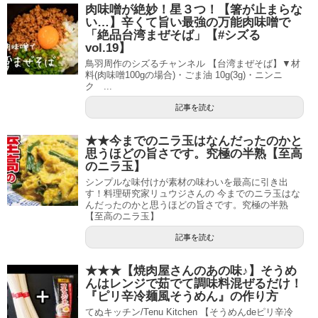
肉味噌が絶妙！星３つ！【箸が止まらな
い…】辛くて旨い最強の万能肉味噌で
「絶品台湾まぜそば」【#シズる
vol.19】
鳥羽周作のシズるチャンネル 【台湾まぜそば】 ​▼材
料(肉味噌100gの場合)・ごま油 10g(3g)・ニンニ
ク ...
記事を読む
★★今までのニラ玉はなんだったのかと
思うほどの旨さです。究極の半熟【至高
のニラ玉】
シンプルな味付けが素材の味わいを最高に引き出
す！料理研究家リュウジさんの 今までのニラ玉はな
んだったのかと思うほどの旨さです。究極の半熟
【至高のニラ玉】
記事を読む
★★★【焼肉屋さんのあの味♪】そうめ
んはレンジで茹でて調味料混ぜるだけ！
『ピリ辛冷麺風そうめん』の作り方
てぬキッチン/Tenu Kitchen 【そうめんdeピリ辛冷