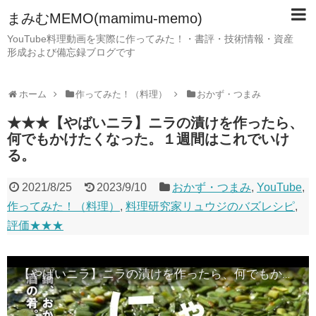
まみむMEMO(mamimu-memo)
YouTube料理動画を実際に作ってみた！・書評・技術情報・資産
形成および備忘録ブログです
ホーム
作ってみた！（料理）
おかず・つまみ
★★★【やばいニラ】ニラの漬けを作ったら、
何でもかけたくなった。１週間はこれでいけ
る。
2021/8/25
2023/9/10
おかず・つまみ
,
YouTube
,
作ってみた！（料理）
,
料理研究家リュウジのバズレシピ
,
評価★★★
【やばいニラ】ニラの漬けを作ったら、何でもかけたくなった。１週間はこれでいける。