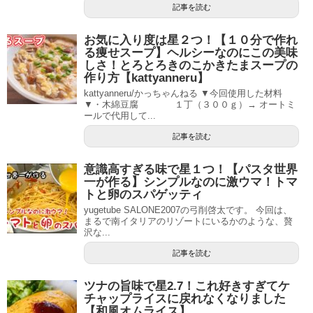
記事を読む
お気に入り度は星２つ！【１０分で作れ
る痩せスープ】ヘルシーなのにこの美味
しさ！とろとろきのこかきたまスープの
作り方【kattyanneru】
kattyanneru/かっちゃんねる ▼今回使用した材料
▼・木綿豆腐 １丁（３００ｇ）→ オートミ
ールで代用して...
記事を読む
意識高すぎる味で星１つ！【パスタ世界
一が作る】シンプルなのに激ウマ！トマ
トと卵のスパゲッティ
yugetube SALONE2007の弓削啓太です。 今回は、
まるで南イタリアのリゾートにいるかのような、贅
沢な...
記事を読む
ツナの旨味で星2.7！これ好きすぎてケ
チャップライスに戻れなくなりました
【和風オムライス】