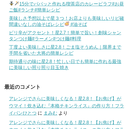
15分でパパッと作れる喫茶店のカレーピラフ#お昼
ご飯#ランチ#簡単レシピ
美味しさ予想以上で星３つ！お店よりも美味しいリピ確
間違いなしの油そばレシピ
#油そば
ピリ辛がアクセント！星2.7！簡単で旨い！創味シャン
タンつけ麺#ラーメン#つけ麺#料理
丁度よい美味しさに星2.8！ごま塩そうめん｜限界まで
手間を省いた大将の簡単レシピ
期待通りの味に星2.8！忙しい日でも簡単に作れる最強
に美味しい照り照り目玉焼き
最近のコメント
アレンジでさらに美味しくなる！星2.8！【お焦げ】が
ウマイ！炊き込む『本格チキンライス』の作り方！フラ
イパンひとつ
に
まみむ
より
アレンジでさらに美味しくなる！星2.8！【お焦げ】が