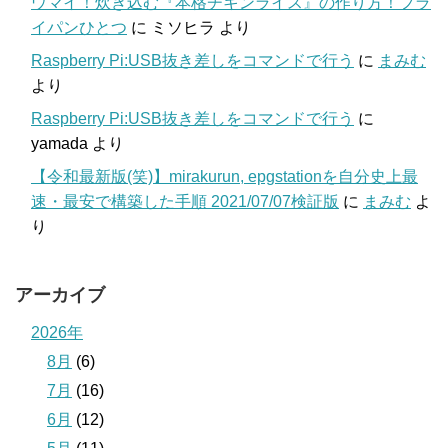
ウマイ！炊き込む『本格チキンライス』の作り方！フラ
イパンひとつ
に
ミソヒラ
より
Raspberry Pi:USB抜き差しをコマンドで行う
に
まみむ
より
Raspberry Pi:USB抜き差しをコマンドで行う
に
yamada
より
【令和最新版(笑)】mirakurun, epgstationを自分史上最
速・最安で構築した手順 2021/07/07検証版
に
まみむ
よ
り
アーカイブ
2026年
8月
(6)
7月
(16)
6月
(12)