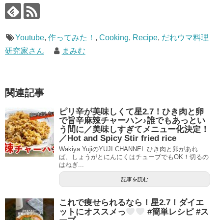
Youtube
,
作ってみた！
,
Cooking
,
Recipe
,
だれウマ料理
研究家さん
まみむ
関連記事
ピリ辛が美味しくて星2.7！ひき肉と卵
で旨辛麻辣チャーハン♪誰でもあっとい
う間に／美味しすぎてメニュー化決定！
／Hot and Spicy Stir fried rice
Wakiya YujiのYUJI CHANNEL ひき肉と卵があれ
ば、しょうがとにんにくはチューブでもOK！切るの
はねぎ...
記事を読む
これで痩せられるなら！星2.7！ダイエ
ットにオススメっ
#簡単レシピ #ス