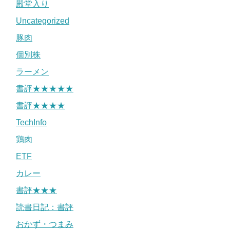
殿堂入り
Uncategorized
豚肉
個別株
ラーメン
書評★★★★★
書評★★★★
TechInfo
鶏肉
ETF
カレー
書評★★★
読書日記：書評
おかず・つまみ