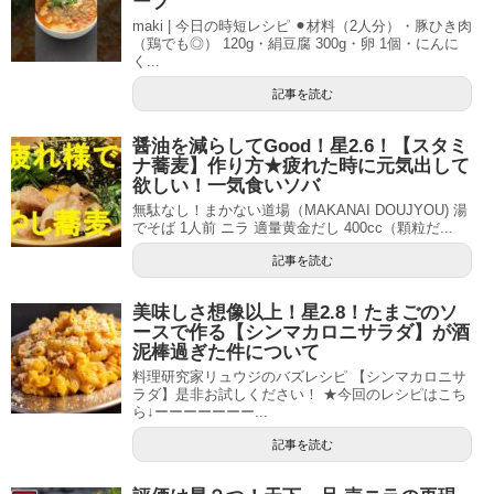
ープ
maki | 今日の時短レシピ ⚫︎材料（2人分）・豚ひき肉
（鶏でも◎） 120g・絹豆腐 300g・卵 1個・にんに
く...
記事を読む
醤油を減らしてGood！星2.6！【スタミ
ナ蕎麦】作り方★疲れた時に元気出して
欲しい！一気食いソバ
無駄なし！まかない道場（MAKANAI DOUJYOU) 湯
でそば 1人前 ニラ 適量黄金だし 400cc（顆粒だ...
記事を読む
美味しさ想像以上！星2.8！たまごのソ
ースで作る【シンマカロニサラダ】が酒
泥棒過ぎた件について
料理研究家リュウジのバズレシピ 【シンマカロニサ
ラダ】是非お試しください！ ★今回のレシピはこち
ら↓ーーーーーーー...
記事を読む