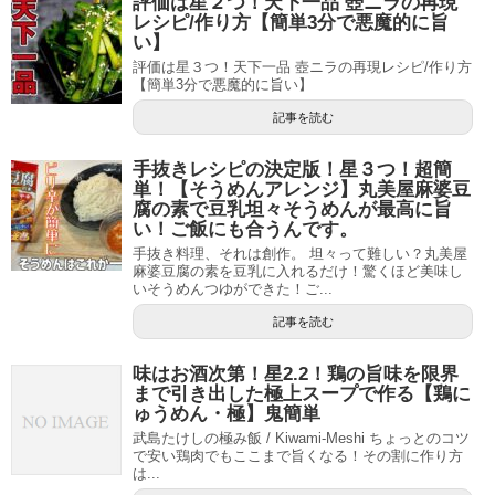
評価は星２つ！天下一品 壺ニラの再現
レシピ/作り方【簡単3分で悪魔的に旨
い】
評価は星３つ！天下一品 壺ニラの再現レシピ/作り方
【簡単3分で悪魔的に旨い】
記事を読む
手抜きレシピの決定版！星３つ！超簡
単！【そうめんアレンジ】丸美屋麻婆豆
腐の素で豆乳坦々そうめんが最高に旨
い！ご飯にも合うんです。
手抜き料理、それは創作。 坦々って難しい？丸美屋
麻婆豆腐の素を豆乳に入れるだけ！驚くほど美味し
いそうめんつゆができた！ご...
記事を読む
味はお酒次第！星2.2！鶏の旨味を限界
まで引き出した極上スープで作る【鶏に
ゅうめん・極】鬼簡単
武島たけしの極み飯 / Kiwami-Meshi ちょっとのコツ
で安い鶏肉でもここまで旨くなる！その割に作り方
は...