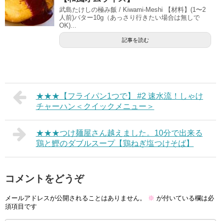
武島たけしの極み飯 / Kiwami-Meshi 【材料】(1〜2
人前)バター10g（あっさり行きたい場合は無しで
OK)...
記事を読む
★★★【フライパン1つで】 #2 速水流！しゃけ
チャーハン＜クイックメニュー＞
★★★つけ麺屋さん越えました。10分で出来る
鶏と鰹のダブルスープ【鶏ねぎ塩つけそば】
コメントをどうぞ
メールアドレスが公開されることはありません。
※
が付いている欄は必
須項目です