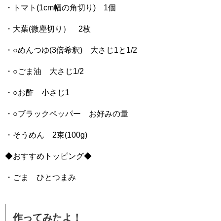
・トマト(1cm幅の角切り) 1個
・大葉(微塵切り） 2枚
・○めんつゆ(3倍希釈) 大さじ1と1/2
・○ごま油 大さじ1/2
・○お酢 小さじ1
・○ブラックペッパー お好みの量
・そうめん 2束(100g)
◆おすすめトッピング◆
・ごま ひとつまみ
作ってみたよ！