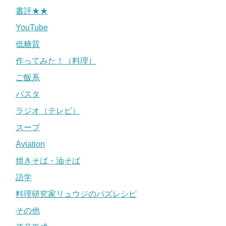
書評★★
YouTube
低糖質
作ってみた！（料理）
ご飯系
パスタ
ラジオ（テレビ）
スープ
Aviation
焼きそば・油そば
語学
料理研究家リュウジのバズレシピ
その他