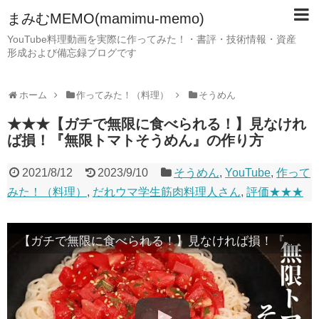
まみむMEMO(mamimu-memo)
YouTube料理動画を実際に作ってみた！・書評・技術情報・資産
形成および備忘録ブログです
ホーム
作ってみた！（料理）
そうめん
★★★【ガチで無限に食べられる！】見なけれ
ば損！『無限トマトそうめん』の作り方
2021/8/12
2023/9/10
そうめん
,
YouTube
,
作って
みた！（料理）
,
だれウマ学生筋肉料理人さん
,
評価★★★
【ガチで無限に食べられる！】見なければ損！『無限トマトそうめん』の作り方