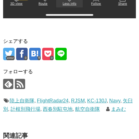
シェアする
error
0
0
フォローする
陸上自衛隊
,
FlightRadar24
,
RJSM
,
KC-130J
,
Navy
,
矢臼
別
,
計根別飛行場
,
西春別駐屯地
,
航空自衛隊
まみむ
関連記事