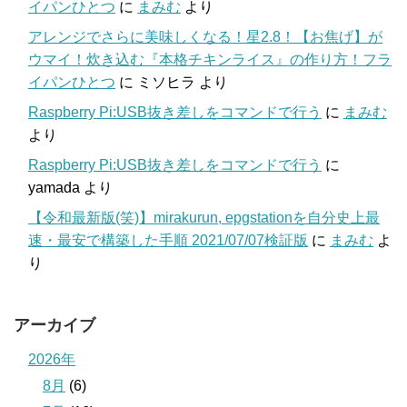
イパンひとつ
に
まみむ
より
アレンジでさらに美味しくなる！星2.8！【お焦げ】が
ウマイ！炊き込む『本格チキンライス』の作り方！フラ
イパンひとつ
に
ミソヒラ
より
Raspberry Pi:USB抜き差しをコマンドで行う
に
まみむ
より
Raspberry Pi:USB抜き差しをコマンドで行う
に
yamada
より
【令和最新版(笑)】mirakurun, epgstationを自分史上最
速・最安で構築した手順 2021/07/07検証版
に
まみむ
よ
り
アーカイブ
2026年
8月
(6)