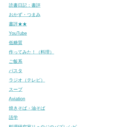
読書日記：書評
おかず・つまみ
書評★★
YouTube
低糖質
作ってみた！（料理）
ご飯系
パスタ
ラジオ（テレビ）
スープ
Aviation
焼きそば・油そば
語学
料理研究家リュウジのバズレシピ