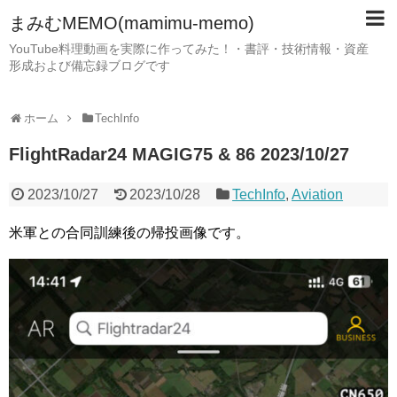
まみむMEMO(mamimu-memo)
YouTube料理動画を実際に作ってみた！・書評・技術情報・資産
形成および備忘録ブログです
ホーム
TechInfo
FlightRadar24 MAGIG75 & 86 2023/10/27
2023/10/27
2023/10/28
TechInfo
,
Aviation
米軍との合同訓練後の帰投画像です。