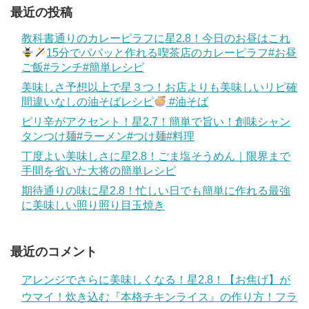
最近の投稿
教科書通りのカレーピラフに星2.8！今日のお昼はこれ
15分でパパッと作れる喫茶店のカレーピラフ#お昼
ご飯#ランチ#簡単レシピ
美味しさ予想以上で星３つ！お店よりも美味しいリピ確
間違いなしの油そばレシピ
#油そば
ピリ辛がアクセント！星2.7！簡単で旨い！創味シャン
タンつけ麺#ラーメン#つけ麺#料理
丁度よい美味しさに星2.8！ごま塩そうめん｜限界まで
手間を省いた大将の簡単レシピ
期待通りの味に星2.8！忙しい日でも簡単に作れる最強
に美味しい照り照り目玉焼き
最近のコメント
アレンジでさらに美味しくなる！星2.8！【お焦げ】が
ウマイ！炊き込む『本格チキンライス』の作り方！フラ