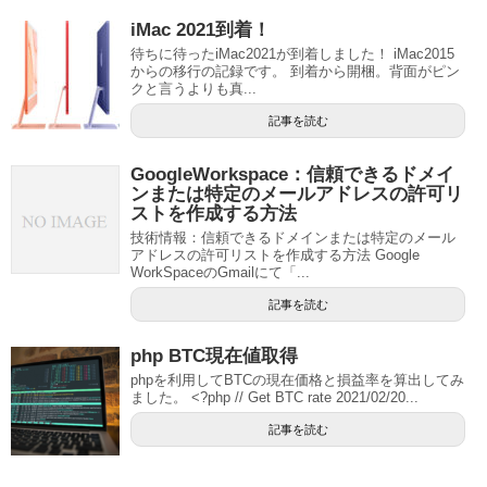
iMac 2021到着！
待ちに待ったiMac2021が到着しました！ iMac2015
からの移行の記録です。 到着から開梱。背面がピン
クと言うよりも真...
記事を読む
GoogleWorkspace：信頼できるドメイ
ンまたは特定のメールアドレスの許可リ
ストを作成する方法
技術情報：信頼できるドメインまたは特定のメール
アドレスの許可リストを作成する方法 Google
WorkSpaceのGmailにて「...
記事を読む
php BTC現在値取得
phpを利用してBTCの現在価格と損益率を算出してみ
ました。 <?php // Get BTC rate 2021/02/20...
記事を読む