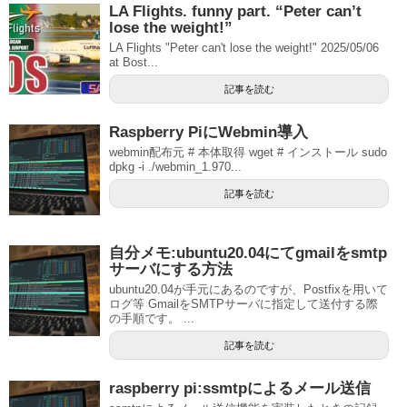
LA Flights. funny part. “Peter can’t
lose the weight!”
LA Flights "Peter can't lose the weight!" 2025/05/06
at Bost...
記事を読む
Raspberry PiにWebmin導入
webmin配布元 # 本体取得 wget # インストール sudo
dpkg -i ./webmin_1.970...
記事を読む
自分メモ:ubuntu20.04にてgmailをsmtp
サーバにする方法
ubuntu20.04が手元にあるのですが、Postfixを用いて
ログ等 GmailをSMTPサーバに指定して送付する際
の手順です。 ...
記事を読む
raspberry pi:ssmtpによるメール送信