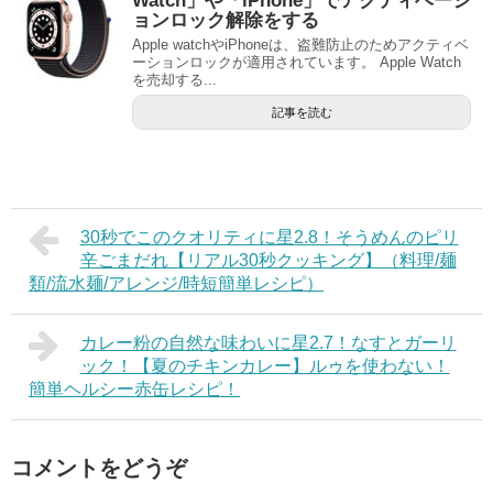
Watch」や「iPhone」でアクティベーシ
ョンロック解除をする
Apple watchやiPhoneは、盗難防止のためアクティベ
ーションロックが適用されています。 Apple Watch
を売却する...
記事を読む
30秒でこのクオリティに星2.8！そうめんのピリ
辛ごまだれ【リアル30秒クッキング】（料理/麺
類/流水麺/アレンジ/時短簡単レシピ）
カレー粉の自然な味わいに星2.7！なすとガーリ
ック！【夏のチキンカレー】ルゥを使わない！
簡単ヘルシー赤缶レシピ！
コメントをどうぞ