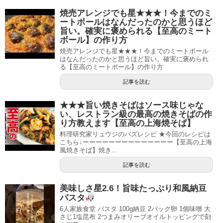
焼売アレンジでも星★★★！今までのミ
ートボールはなんだったのかと思うほど
旨い。確実に褒められる【至高のミート
ボール】の作り方
焼売アレンジでも星★★★！今までのミートボール
はなんだったのかと思うほど旨い。確実に褒められ
る【至高のミートボール】の作り方
記事を読む
★★★旨い焼きそばはソース味じゃな
い、レストラン級の最高の焼きそばの作
り方教えます【至高の上海焼そば】
料理研究家リュウジのバズレシピ ★今回のレシピは
こちら↓ーーーーーーーーーーーーーー【至高の上海
風焼きそば】焼き...
記事を読む
美味しさ星2.6！旨味たっぷり和風納豆
パスタ
6人家族食堂 パスタ 100g納豆 2パック卵 1個味噌 大
さじ1塩昆布 2つまみオリーブオイルトッピングで刻