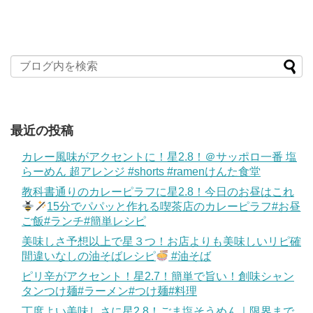
最近の投稿
カレー風味がアクセントに！星2.8！＠サッポロ一番 塩
らーめん 超アレンジ #shorts #ramenけんた食堂
教科書通りのカレーピラフに星2.8！今日のお昼はこれ
15分でパパッと作れる喫茶店のカレーピラフ#お昼
ご飯#ランチ#簡単レシピ
美味しさ予想以上で星３つ！お店よりも美味しいリピ確
間違いなしの油そばレシピ
#油そば
ピリ辛がアクセント！星2.7！簡単で旨い！創味シャン
タンつけ麺#ラーメン#つけ麺#料理
丁度よい美味しさに星2.8！ごま塩そうめん｜限界まで