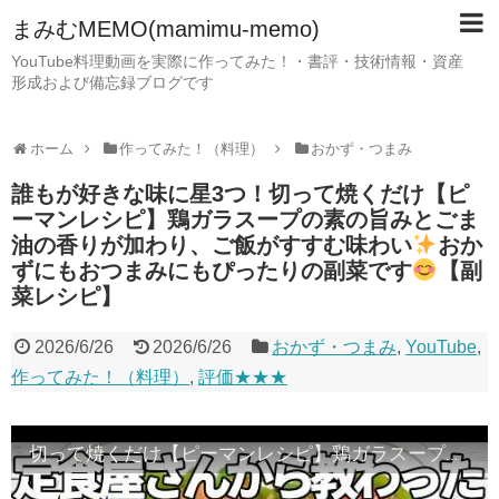
まみむMEMO(mamimu-memo)
YouTube料理動画を実際に作ってみた！・書評・技術情報・資産
形成および備忘録ブログです
ホーム
作ってみた！（料理）
おかず・つまみ
誰もが好きな味に星3つ！切って焼くだけ【ピ
ーマンレシピ】鶏ガラスープの素の旨みとごま
油の香りが加わり、ご飯がすすむ味わい
おか
ずにもおつまみにもぴったりの副菜です
【副
菜レシピ】
2026/6/26
2026/6/26
おかず・つまみ
,
YouTube
,
作ってみた！（料理）
,
評価★★★
切って焼くだけ【ピーマンレシピ】鶏ガラスープの素の旨みとごま油の香りが加わり、ご飯がすすむ味わい