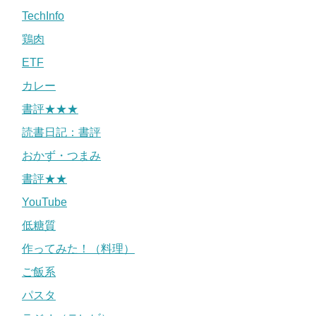
TechInfo
鶏肉
ETF
カレー
書評★★★
読書日記：書評
おかず・つまみ
書評★★
YouTube
低糖質
作ってみた！（料理）
ご飯系
パスタ