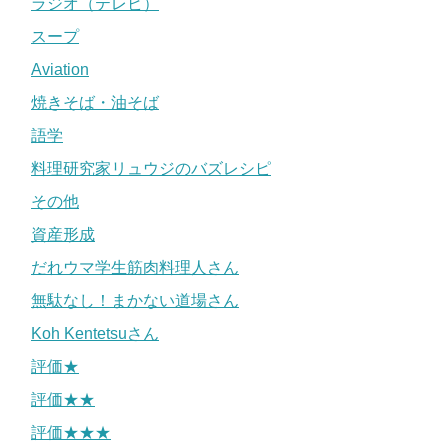
ラジオ（テレビ）
スープ
Aviation
焼きそば・油そば
語学
料理研究家リュウジのバズレシピ
その他
資産形成
だれウマ学生筋肉料理人さん
無駄なし！まかない道場さん
Koh Kentetsuさん
評価★
評価★★
評価★★★