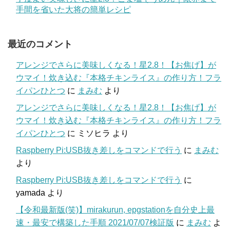
手間を省いた大将の簡単レシピ
最近のコメント
アレンジでさらに美味しくなる！星2.8！【お焦げ】が
ウマイ！炊き込む『本格チキンライス』の作り方！フラ
イパンひとつ
に
まみむ
より
アレンジでさらに美味しくなる！星2.8！【お焦げ】が
ウマイ！炊き込む『本格チキンライス』の作り方！フラ
イパンひとつ
に
ミソヒラ
より
Raspberry Pi:USB抜き差しをコマンドで行う
に
まみむ
より
Raspberry Pi:USB抜き差しをコマンドで行う
に
yamada
より
【令和最新版(笑)】mirakurun, epgstationを自分史上最
速・最安で構築した手順 2021/07/07検証版
に
まみむ
よ