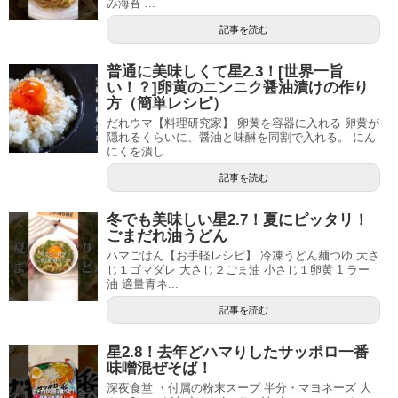
み海苔 ...
記事を読む
普通に美味しくて星2.3！[世界一旨
い！？]卵黄のニンニク醤油漬けの作り
方（簡単レシピ）
だれウマ【料理研究家】 卵黄を容器に入れる 卵黄が
隠れるくらいに、醤油と味醂を同割で入れる。 にん
にくを潰し...
記事を読む
冬でも美味しい星2.7！夏にピッタリ！
ごまだれ油うどん
ハマごはん【お手軽レシピ】 冷凍うどん麺つゆ 大さ
じ１ゴマダレ 大さじ２ごま油 小さじ１卵黄 1 ラー
油 適量青ネ...
記事を読む
星2.8！去年どハマりしたサッポロ一番
味噌混ぜそば！
深夜食堂 ・付属の粉末スープ 半分・マヨネーズ 大