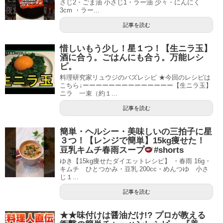
さじ2・ごま油 小さじ1・ラー油 少々・にんにく
3cm ・ラー...
記事を読む
惜しいもう少し！星１つ！【生ニラ玉】
酒に合う。ごはんにも合う。万能レシ
ピ。
料理研究家リュウジのバズレシピ ★今回のレシピは
こちら↓ーーーーーーーーーーーーーー【生ニラ玉】
ニラ 一束（約１...
記事を読む
簡単・ヘルシー・美味しいの三拍子に星
３つ！【レンジで簡単】15kg痩せた！
豆乳キムチ春雨スープ
#shorts
ゆき【15kg痩せたダイエットレシピ】 ・春雨 16g・
キムチ ひとつかみ・豆乳 200cc・めんつゆ 小さ
じ１...
記事を読む
★★味付けは醤油だけ!? プロが教える