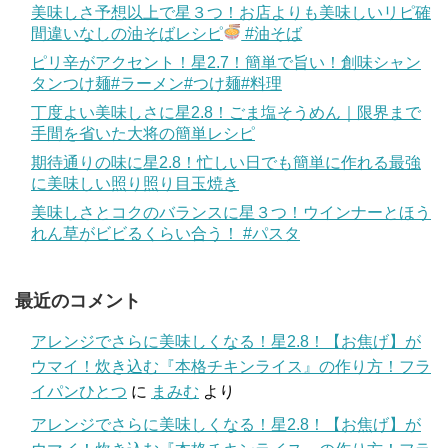
美味しさ予想以上で星３つ！お店よりも美味しいリピ確
間違いなしの油そばレシピ
#油そば
ピリ辛がアクセント！星2.7！簡単で旨い！創味シャン
タンつけ麺#ラーメン#つけ麺#料理
丁度よい美味しさに星2.8！ごま塩そうめん｜限界まで
手間を省いた大将の簡単レシピ
期待通りの味に星2.8！忙しい日でも簡単に作れる最強
に美味しい照り照り目玉焼き
美味しさとコクのバランスに星３つ！ウインナーとほう
れん草がビビるくらい合う！ #パスタ
最近のコメント
アレンジでさらに美味しくなる！星2.8！【お焦げ】が
ウマイ！炊き込む『本格チキンライス』の作り方！フラ
イパンひとつ
に
まみむ
より
アレンジでさらに美味しくなる！星2.8！【お焦げ】が