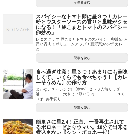
記事を読む
スパイシーなトマト卵に星３つ！カレー
粉とウスターソースの香りと風味がクセ
になる！「豚こまとトマトのスパイシー
卵炒め」
レタスクラブ 豚こまとトマトのスパイシー卵炒め お
買い得肉でボリュームアップ！夏野菜おかず カレー
と...
記事を読む
食べ過ぎ注意！星３つ！あまりにも美味
しくて、いくらでも食べちゃう！【カレ
ーそうめん】の作り方
まかないチャレンジ! 【材料】２〜３人前サラダ
油 大さじ２豚バラ肉 １０
０g生姜千切り ...
記事を読む
簡単さに星2.4！正直、一番再生されて
るボロネーゼよりウマい。10分で出来る
煮込まない【シン・ボロネーゼ】