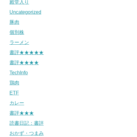
殿堂入り
Uncategorized
豚肉
個別株
ラーメン
書評★★★★★
書評★★★★
TechInfo
鶏肉
ETF
カレー
書評★★★
読書日記：書評
おかず・つまみ