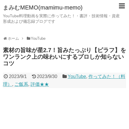
まみむMEMO(mamimu-memo)
YouTube料理動画を実際に作ってみた！・書評・技術情報・資産
形成および備忘録ブログです
ホーム
YouTube
素材の旨味が星2.7！旨みたっぷり【ピラフ】を
ワンランク上の味わいにするプロしか知らない
コツ
2023/9/1
2023/9/30
YouTube
,
作ってみた！（料
理）
,
ご飯系
,
評価★★