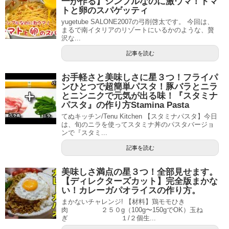
一が作る】シンプルなのに激ウマ！トマ
トと卵のスパゲッティ
yugetube SALONE2007の弓削啓太です。 今回は、
まるで南イタリアのリゾートにいるかのような、贅
沢な...
記事を読む
お手軽さと美味しさに星３つ！フライパ
ンひとつで超簡単パスタ！豚バラとニラ
とニンニクで元気が出る味！『スタミナ
パスタ』の作り方Stamina Pasta
てぬキッチン/Tenu Kitchen 【スタミナパスタ】今日
は、旬のニラを使ってスタミナ丼のパスタバージョ
ンで『スタミ...
記事を読む
美味しさ満点の星３つ！全部見せます。
【ディレクターズカット】完全版まかな
い！カレーガパオライスの作り方。
まかないチャレンジ! 【材料】鶏モモひき
肉 ２５０g（100g〜150gでOK）玉ね
ぎ １/２個生...