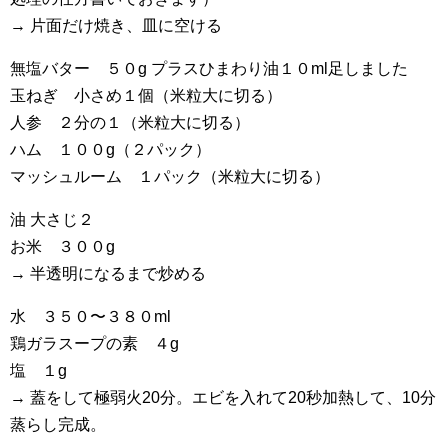
→ 片面だけ焼き、皿に空ける
無塩バター ５０g プラスひまわり油１０ml足しました
玉ねぎ 小さめ１個（米粒大に切る）
人参 ２分の１（米粒大に切る）
ハム １００g（２パック）
マッシュルーム １パック（米粒大に切る）
油 大さじ２
お米 ３００g
→ 半透明になるまで炒める
水 ３５０〜３８０ml
鶏ガラスープの素 ４g
塩 １g
→ 蓋をして極弱火20分。エビを入れて20秒加熱して、10分
蒸らし完成。