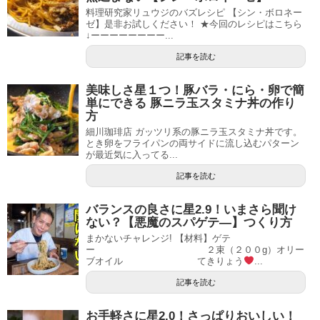
料理研究家リュウジのバズレシピ 【シン・ボロネー
ゼ】是非お試しください！ ★今回のレシピはこちら
↓ーーーーーーーー...
記事を読む
美味しさ星１つ！豚バラ・にら・卵で簡
単にできる 豚ニラ玉スタミナ丼の作り
方
細川珈琲店 ガッツリ系の豚ニラ玉スタミナ丼です。
とき卵をフライパンの両サイドに流し込むパターン
が最近気に入ってる...
記事を読む
バランスの良さに星2.9！いまさら聞け
ない？【悪魔のスパゲテ—】つくり方
まかないチャレンジ! 【材料】ゲテ
ー ２束（２００g）オリー
ブオイル てきりょう
...
記事を読む
お手軽さに星2.0！さっぱりおいしい！