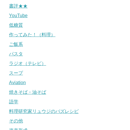
書評★★
YouTube
低糖質
作ってみた！（料理）
ご飯系
パスタ
ラジオ（テレビ）
スープ
Aviation
焼きそば・油そば
語学
料理研究家リュウジのバズレシピ
その他