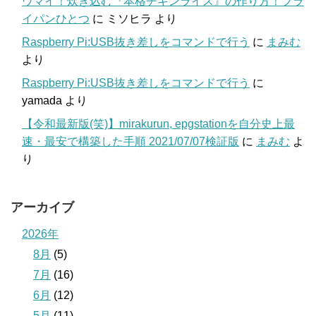
ウマイ！炊き込む『本格チキンライス』の作り方！フラ
イパンひとつ
に
ミソヒラ
より
Raspberry Pi:USB抜き差しをコマンドで行う
に
まみむ
より
Raspberry Pi:USB抜き差しをコマンドで行う
に
yamada
より
【令和最新版(笑)】mirakurun, epgstationを自分史上最
速・最安で構築した手順 2021/07/07検証版
に
まみむ
よ
り
アーカイブ
2026年
8月
(5)
7月
(16)
6月
(12)
5月
(11)