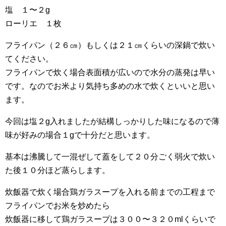
塩 １〜２g
ローリエ １枚
フライパン（２６㎝）もしくは２１㎝くらいの深鍋で炊い
てください。
フライパンで炊く場合表面積が広いので水分の蒸発は早い
です。なのでお米より気持ち多めの水で炊くといいと思い
ます。
今回は塩２g入れましたが結構しっかりした味になるので薄
味が好みの場合１gで十分だと思います。
基本は沸騰して一混ぜして蓋をして２０分ごく弱火で炊い
た後１０分ほど蒸らします。
炊飯器で炊く場合鶏ガラスープを入れる前までの工程まで
フライパンでお米を炒めたら
炊飯器に移して鶏ガラスープは３００〜３２０mlくらいで