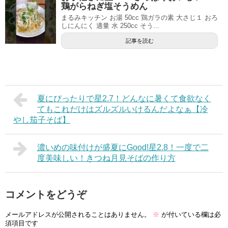
鶏がらねぎ塩そうめん
まるみキッチン お湯 50cc 鶏ガラの素 大さじ１ おろ
しにんにく 適量 水 250cc そう...
記事を読む
夏にぴったりで星2.7！どんなに暑くて食欲なく
てもこれだけはズルズルいけるんだよなぁ【冷
やし茄子そば】
濃いめの味付けが盛夏にGood!星2.8！一度で二
度美味しい！きつね月見そばの作り方
コメントをどうぞ
メールアドレスが公開されることはありません。
※
が付いている欄は必
須項目です