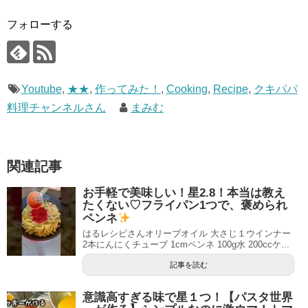
フォローする
Youtube
,
★★
,
作ってみた！
,
Cooking
,
Recipe
,
クキパパ
料理チャンネルさん
まみむ
関連記事
お手軽で美味しい！星2.8！本当は教え
たくない♡フライパン1つで、褒められ
ペンネ
はるレシピさんオリーブオイル 大さじ１ウインナー
2本にんにくチューブ 1cmペンネ 100g水 200ccケ...
記事を読む
意識高すぎる味で星１つ！【パスタ世界