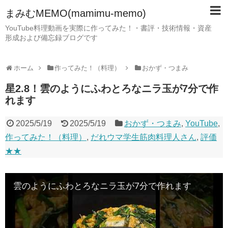
まみむMEMO(mamimu-memo)
YouTube料理動画を実際に作ってみた！・書評・技術情報・資産
形成および備忘録ブログです
ホーム
作ってみた！（料理）
おかず・つまみ
星2.8！雲のようにふわとろなニラ玉が7分で作
れます
2025/5/19
2025/5/19
おかず・つまみ
,
YouTube
,
作ってみた！（料理）
,
だれウマ学生筋肉料理人さん
,
評価
★★
雲のようにふわとろなニラ玉が7分で作れます