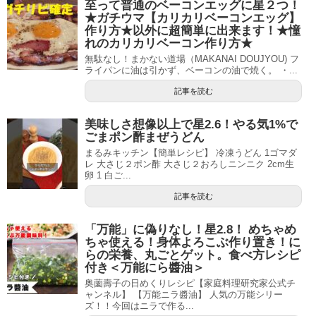
至って普通のベーコンエッグに星２つ！
★ガチウマ【カリカリベーコンエッグ】
作り方★以外に超簡単に出来ます！★憧
れのカリカリベーコン作り方★
無駄なし！まかない道場（MAKANAI DOUJYOU) フ
ライパンに油は引かず、ベーコンの油で焼く。 ・...
記事を読む
美味しさ想像以上で星2.6！やる気1%で
ごまポン酢まぜうどん
まるみキッチン【簡単レシピ】 冷凍うどん 1ゴマダ
レ 大さじ２ポン酢 大さじ２おろしニンニク 2cm生
卵 1 白ご...
記事を読む
「万能」に偽りなし！星2.8！ めちゃめ
ちゃ使える！身体よろこぶ作り置き！に
らの栄養、丸ごとゲット。食べ方レシピ
付き＜万能にら醬油＞
奥薗壽子の日めくりレシピ【家庭料理研究家公式チ
ャンネル】 【万能ニラ醬油】 人気の万能シリー
ズ！！今回はニラで作る...