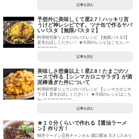
記事を読む
予想外に美味しくて星2.7！ハッキリ言
うけど神レシピです。ツナ缶で作るヤバ
いパスタ【無限パスタ２】
料理研究家リュウジのバズレシピ 【無限パスタ2】
是非お試しください！ ★今回のレシピはこちら↓ー
ーーーーー...
記事を読む
美味しさ想像以上！星2.8！たまごのソ
ースで作る【シンマカロニサラダ】が酒
泥棒過ぎた件について
料理研究家リュウジのバズレシピ 【シンマカロニサ
ラダ】是非お試しください！ ★今回のレシピはこち
ら↓ーーーーーーー...
記事を読む
★１０分くらいで作れる【醤油ラーメ
ン】作り方！
独学ラーメン店長チャンネル 濃口醤油 大さじ3 みり