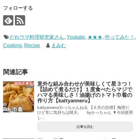
フォローする
だれウマ料理研究家さん
,
Youtube
,
★★★
,
作ってみた！
,
Cooking
,
Recipe
まみむ
関連記事
意外な組み合わせが美味しくて星３つ！
【詰めて煮るだけ】１度食べたらマジで
ハマる美味しさ！油揚げのトマト巾着の
作り方【kattyanneru】
kattyanneru/かっちゃんねる 【６月の目標】梅雨だ
けど常に気持ちは晴天。 byかっちゃん ▼今回使用
し...
記事を読む