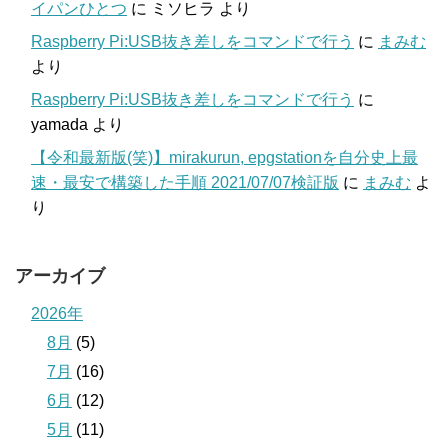
イパンひとつ
に
ミソヒラ
より
Raspberry Pi:USB抜き差しをコマンドで行う
に
まみむ
より
Raspberry Pi:USB抜き差しをコマンドで行う
に
yamada
より
【令和最新版(笑)】mirakurun, epgstationを自分史上最
速・最安で構築した手順 2021/07/07検証版
に
まみむ
よ
り
アーカイブ
2026年
8月
(5)
7月
(16)
6月
(12)
5月
(11)