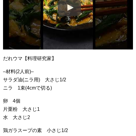
だれウマ【料理研究家】
–材料(2人前)–
サラダ油(ニラ用) 大さじ1/2
ニラ 1束(4cmで切る)
卵 4個
片栗粉 大さじ1
水 大さじ2
鶏ガラスープの素 小さじ1/2