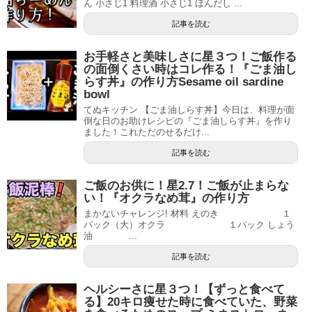
ん 小さじ1 料理酒 小さじ1 ほんだし ...
記事を読む
お手軽さと美味しさに星３つ！ご飯作る
の面倒くさい時はコレ作る！『ごま油し
らす丼』の作り方Sesame oil sardine
bowl
てぬキッチン 【ごま油しらす丼】今日は、料理が面
倒な日のお助けレシピの『ごま油しらす丼』を作り
ました！これただのせるだけ...
記事を読む
ご飯のお供に！星2.7！ご飯が止まらな
い！『オクラなめ茸』の作り方
まかないチャレンジ! 材料 えのき １
パック（大）オクラ １パック しょう
油 ...
記事を読む
ヘルシーさに星３つ！【ずっと食べて
る】20キロ痩せた時に食べていた、野菜