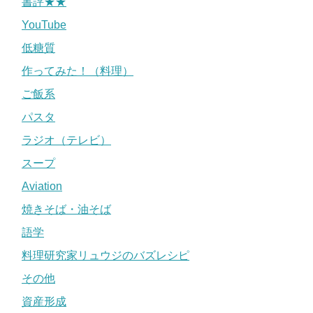
書評★★
YouTube
低糖質
作ってみた！（料理）
ご飯系
パスタ
ラジオ（テレビ）
スープ
Aviation
焼きそば・油そば
語学
料理研究家リュウジのバズレシピ
その他
資産形成