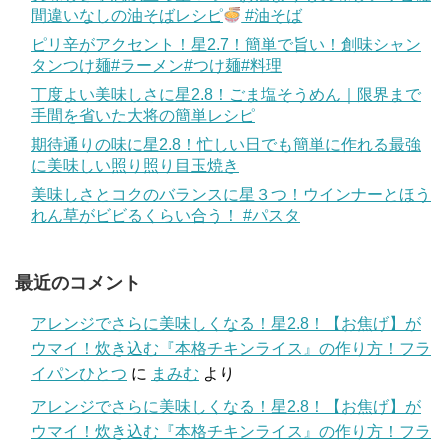
間違いなしの油そばレシピ
#油そば
ピリ辛がアクセント！星2.7！簡単で旨い！創味シャン
タンつけ麺#ラーメン#つけ麺#料理
丁度よい美味しさに星2.8！ごま塩そうめん｜限界まで
手間を省いた大将の簡単レシピ
期待通りの味に星2.8！忙しい日でも簡単に作れる最強
に美味しい照り照り目玉焼き
美味しさとコクのバランスに星３つ！ウインナーとほう
れん草がビビるくらい合う！ #パスタ
最近のコメント
アレンジでさらに美味しくなる！星2.8！【お焦げ】が
ウマイ！炊き込む『本格チキンライス』の作り方！フラ
イパンひとつ
に
まみむ
より
アレンジでさらに美味しくなる！星2.8！【お焦げ】が
ウマイ！炊き込む『本格チキンライス』の作り方！フラ