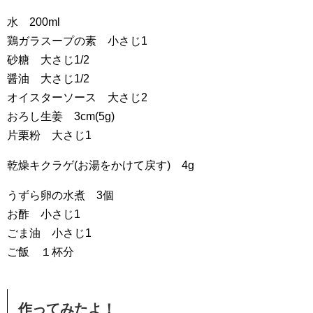
水 200ml
鶏ガラスープの素 小さじ1
砂糖 大さじ1/2
醤油 大さじ1/2
オイスターソース 大さじ2
おろし生姜 3cm(5g)
片栗粉 大さじ1
乾燥キクラゲ(お湯をかけて戻す) 4g
うずら卵の水煮 3個
お酢 小さじ1
ごま油 小さじ1
ご飯 １杯分
作ってみたよ！