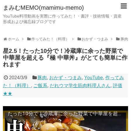
まみむMEMO(mamimu-memo)
YouTube料理動画を実際に作ってみた！・書評・技術情報・資産
形成および備忘録ブログです
ホーム
作ってみた！（料理）
おかず・つまみ
豚肉
星2.5！たった10分で！冷蔵庫に余った野菜で
中華屋を超える『極 中華丼』がとても簡単に作
れます
2024/3/9
豚肉
,
おかず・つまみ
,
YouTube
,
作ってみ
た！（料理）
,
ご飯系
,
だれウマ学生筋肉料理人さん
,
評価
★★
たった10分で！冷蔵庫に余った野菜で中華屋を超える『極 中華丼』がとても簡単に作れます