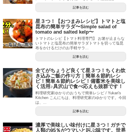
記事を読む
星３つ！【おつまみレシピ】トマトと塩
昆布の簡単サラダ〜Simple salad of
tomato and salted kelp〜
トマトのレシピ【トマト料理専門】 お箸が止まらな
いトマトと塩昆布の簡単サラダトマトを切って塩昆
布をかけるだけのお手軽サラ...
記事を読む
全てがちょうど良くて星３つ！ちくわ炊
き込みご飯の作り方｜簡単＆節約レシ
ピ！簡単＆節約レシピ！備蓄米を美味し
く活用♪具沢山で食べ応えも抜群です！
料理研究家ゆかりのおうちで簡単レシピ / Yukari's
Kitchen こんにちは、料理研究家のゆかりです。今回
は、...
記事を読む
濃厚で美味しい味付けに星３つ！ガチで
人類の95％がウマいと叫ぶ味です。世界