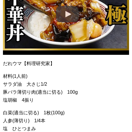
だれウマ【料理研究家】
材料(1人前)
サラダ油 大さじ1/2
豚バラ薄切り肉(適当に切る) 100g
塩胡椒 4振り
白菜(適当に切る) 1枚(100g)
人参(薄切り) 1/4本
塩 ひとつまみ