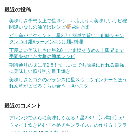
最近の投稿
美味しさ予想以上で星３つ！お店よりも美味しいリピ確
間違いなしの油そばレシピ
#油そば
ピリ辛がアクセント！星2.7！簡単で旨い！創味シャン
タンつけ麺#ラーメン#つけ麺#料理
丁度よい美味しさに星2.8！ごま塩そうめん｜限界まで
手間を省いた大将の簡単レシピ
期待通りの味に星2.8！忙しい日でも簡単に作れる最強
に美味しい照り照り目玉焼き
美味しさとコクのバランスに星３つ！ウインナーとほう
れん草がビビるくらい合う！ #パスタ
最近のコメント
アレンジでさらに美味しくなる！星2.8！【お焦げ】が
ウマイ！炊き込む『本格チキンライス』の作り方！フラ