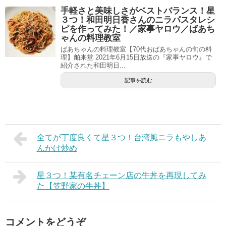
手軽さと美味しさがベストバランス！星
３つ！和田明日香さんのニラパスタレシ
ピを作ってみた！／家事ヤロウ／ばあち
ゃんの料理教室
ばあちゃんの料理教室【70代おばあちゃんの旬の料
理】舶来堂 2021年6月15日放送の『家事ヤロウ』で
紹介された和田明日...
記事を読む
全てが丁度良くて星３つ！台湾風ニラもやしあ
んかけ炒め
星３つ！某有名チェーン店の牛丼を再現してみ
た【笠野家の牛丼】
コメントをどうぞ