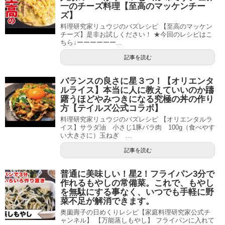
一のチーズ料理【至高のマッケンチー
ズ】
料理研究家リュウジのバズレシピ 【至高のマッケン
チーズ】是非お試しください！ ★今回のレシピはこ
ちら↓ーーーーーー...
記事を読む
バランスの良さに星３つ！【オリエンタ
ルライス】本当に人に教えていいのか躊
躇うほどやみつきになる究極の丼の作り
方【テイルズ公式コラボ】
料理研究家リュウジのバズレシピ 【オリエンタルラ
イス】サラダ油 小さじ1豚バラ肉 100g（食べやす
い大きさに）玉ねぎ ...
記事を読む
普通に美味しい！星2！フライパン3分で
作れるもやしの常備菜。これで、もやし
を無駄にする事なく、いつでも手軽に野
菜不足が解消できます。
奥薗壽子の日めくりレシピ【家庭料理研究家公式チ
ャンネル】 【万能蒸しもやし】 フライパンに入れて