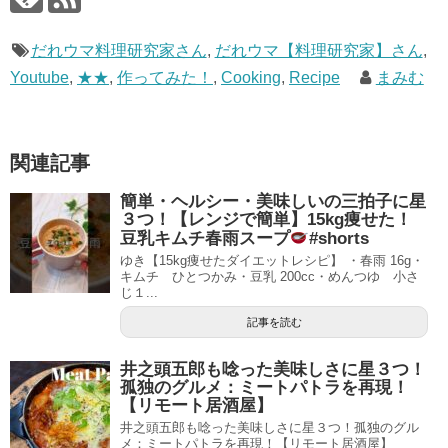
だれウマ料理研究家さん
,
だれウマ【料理研究家】さん
,
Youtube
,
★★
,
作ってみた！
,
Cooking
,
Recipe
まみむ
関連記事
簡単・ヘルシー・美味しいの三拍子に星
３つ！【レンジで簡単】15kg痩せた！
豆乳キムチ春雨スープ
#shorts
ゆき【15kg痩せたダイエットレシピ】 ・春雨 16g・
キムチ ひとつかみ・豆乳 200cc・めんつゆ 小さ
じ１...
記事を読む
井之頭五郎も唸った美味しさに星３つ！
孤独のグルメ：ミートパトラを再現！
【リモート居酒屋】
井之頭五郎も唸った美味しさに星３つ！孤独のグル
メ：ミートパトラを再現！【リモート居酒屋】