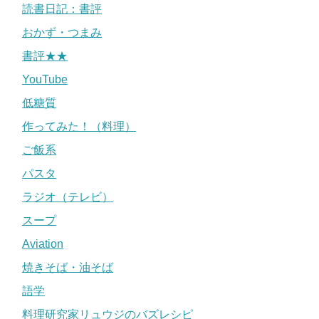
読書日記：書評
おかず・つまみ
書評★★
YouTube
低糖質
作ってみた！（料理）
ご飯系
パスタ
ラジオ（テレビ）
スープ
Aviation
焼きそば・油そば
語学
料理研究家リュウジのバズレシピ