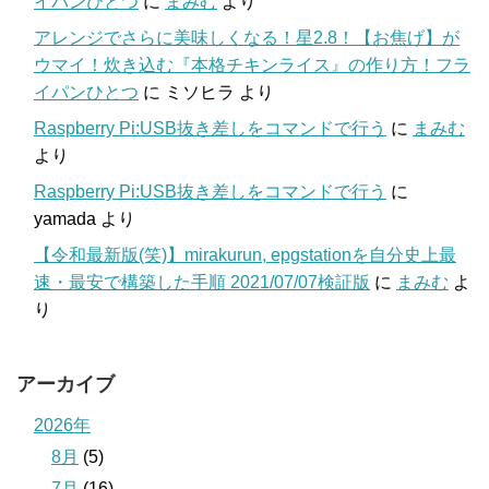
イパンひとつ
に
まみむ
より
アレンジでさらに美味しくなる！星2.8！【お焦げ】が
ウマイ！炊き込む『本格チキンライス』の作り方！フラ
イパンひとつ
に
ミソヒラ
より
Raspberry Pi:USB抜き差しをコマンドで行う
に
まみむ
より
Raspberry Pi:USB抜き差しをコマンドで行う
に
yamada
より
【令和最新版(笑)】mirakurun, epgstationを自分史上最
速・最安で構築した手順 2021/07/07検証版
に
まみむ
よ
り
アーカイブ
2026年
8月
(5)
7月
(16)