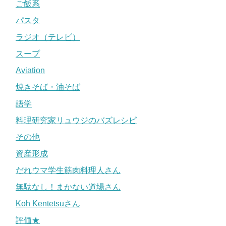
ご飯系
パスタ
ラジオ（テレビ）
スープ
Aviation
焼きそば・油そば
語学
料理研究家リュウジのバズレシピ
その他
資産形成
だれウマ学生筋肉料理人さん
無駄なし！まかない道場さん
Koh Kentetsuさん
評価★