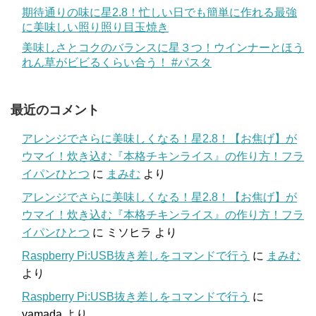
期待通りの味に星2.8！忙しい日でも簡単に作れる最強
に美味しい照り照り目玉焼き
美味しさとコクのバランスに星３つ！ウインナーとほう
れん草がビビるくらい合う！ #パスタ
最近のコメント
アレンジでさらに美味しくなる！星2.8！【お焦げ】が
ウマイ！炊き込む『本格チキンライス』の作り方！フラ
イパンひとつ
に
まみむ
より
アレンジでさらに美味しくなる！星2.8！【お焦げ】が
ウマイ！炊き込む『本格チキンライス』の作り方！フラ
イパンひとつ
に
ミソヒラ
より
Raspberry Pi:USB抜き差しをコマンドで行う
に
まみむ
より
Raspberry Pi:USB抜き差しをコマンドで行う
に
yamada
より