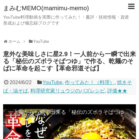
まみむMEMO(mamimu-memo)
YouTube料理動画を実際に作ってみた！・書評・技術情報・資産
形成および備忘録ブログです
ホーム
YouTube
意外な美味しさに星2.9！一人前から一瞬で出来
る「秘伝のズボラそばつゆ」で作る、乾麺のそ
ばに革命を起こす【革命邪道そば】
2024/6/22
YouTube
,
作ってみた！（料理）
,
焼きそ
ば・油そば
,
料理研究家リュウジのバズレシピ
,
評価★★
一人前から一瞬で出来る「秘伝のズボラそばつゆ」で作る、乾麺のそばに革命を起こす【革命邪道そば】