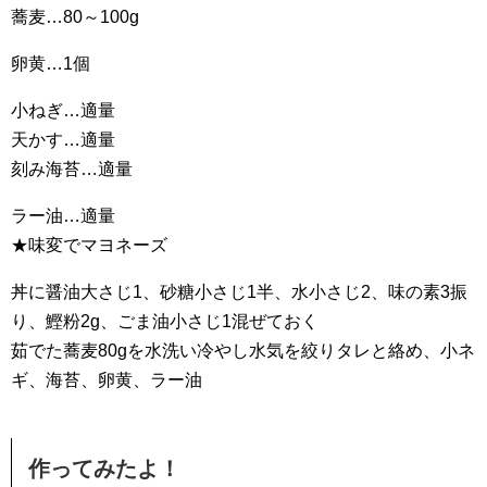
蕎麦…80～100g
卵黄…1個
小ねぎ…適量
天かす…適量
刻み海苔…適量
ラー油…適量
★味変でマヨネーズ
丼に醤油大さじ1、砂糖小さじ1半、水小さじ2、味の素3振
り、鰹粉2g、ごま油小さじ1混ぜておく
茹でた蕎麦80gを水洗い冷やし水気を絞りタレと絡め、小ネ
ギ、海苔、卵黄、ラー油
作ってみたよ！