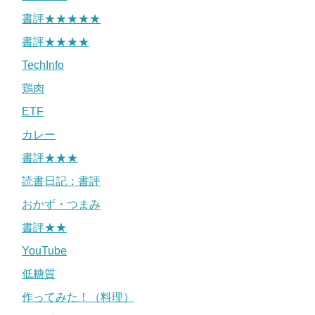
書評★★★★★
書評★★★★
TechInfo
鶏肉
ETF
カレー
書評★★★
読書日記：書評
おかず・つまみ
書評★★
YouTube
低糖質
作ってみた！（料理）