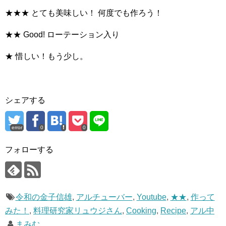
★★★ とても美味しい！ 何度でも作ろう！
★★ Good! ローテーション入り
★ 惜しい！もう少し。
シェアする
error
0
0
フォローする
令和の金子信雄
,
アルチューバー
,
Youtube
,
★★
,
作って
みた！
,
料理研究家リュウジさん
,
Cooking
,
Recipe
,
アル中
まみむ