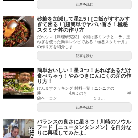
記事を読む
砂糖を加減して星2.5！[ご飯がすすみす
ぎて困る！]超簡単でヤバい旨さ！極悪
スタミナ丼の作り方
だれウマ【料理研究家】 今回は豚ミンチとニラ、玉
ねぎを使った簡単レシピである「極悪スタミナ丼」
の作り方を紹介しま...
記事を読む
簡単おいしい！星３つ！あればあるだけ
食べちゃう！やみつきにんにくの芽の作
り方！
けんますクッキング 材料一覧！ニンニクの
芽 4束えのき 半
袋ベーコン １３...
記事を読む
バランスの良さに星３つ！川崎のソウル
フード【ニュータンタンメン】を自分な
りに再現してみたよ。