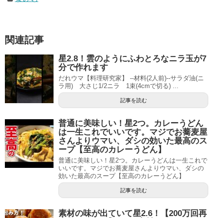
関連記事
星2.8！雲のようにふわとろなニラ玉が7
分で作れます
だれウマ【料理研究家】 --材料(2人前)--サラダ油(ニ
ラ用) 大さじ1/2ニラ 1束(4cmで切る) ...
記事を読む
普通に美味しい！星2つ。カレーうどん
は一生これでいいです。マジでお蕎麦屋
さんよりウマい、ダシの効いた最高のス
ープ【至高のカレーうどん】
普通に美味しい！星2つ。カレーうどんは一生これで
いいです。マジでお蕎麦屋さんよりウマい、ダシの
効いた最高のスープ【至高のカレーうどん】
記事を読む
素材の味が出ていて星2.6！【200万回再