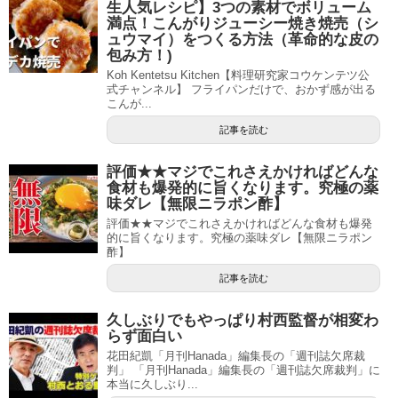
生人気レシピ】3つの素材でボリューム
満点！こんがりジューシー焼き焼売（シ
ュウマイ）をつくる方法（革命的な皮の
包み方！)
Koh Kentetsu Kitchen【料理研究家コウケンテツ公
式チャンネル】 フライパンだけで、おかず感が出る
こんが...
記事を読む
評価★★マジでこれさえかければどんな
食材も爆発的に旨くなります。究極の薬
味ダレ【無限ニラポン酢】
評価★★マジでこれさえかければどんな食材も爆発
的に旨くなります。究極の薬味ダレ【無限ニラポン
酢】
記事を読む
久しぶりでもやっぱり村西監督が相変わ
らず面白い
花田紀凱「月刊Hanada」編集長の「週刊誌欠席裁
判」 「月刊Hanada」編集長の「週刊誌欠席裁判」に
本当に久しぶり...