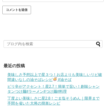
最近の投稿
美味しさ予想以上で星３つ！お店よりも美味しいリピ確
間違いなしの油そばレシピ
#油そば
ピリ辛がアクセント！星2.7！簡単で旨い！創味シャン
タンつけ麺#ラーメン#つけ麺#料理
丁度よい美味しさに星2.8！ごま塩そうめん｜限界まで
手間を省いた大将の簡単レシピ