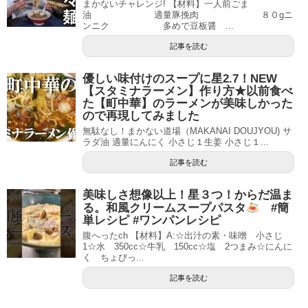
まかないチャレンジ! 【材料】一人前ごま
油 適量豚挽肉 ８０gニ
ンニク 多めで豆板醤 ...
記事を読む
優しい味付けのスープに星2.7！NEW
【スタミナラーメン】作り方★以前食べ
た【町中華】のラーメンが美味しかった
ので再現してみました
無駄なし！まかない道場（MAKANAI DOUJYOU) サ
ラダ油 適量にんにく 小さじ１生姜 小さじ１...
記事を読む
美味しさ想像以上！星３つ！からだ温ま
る。和風クリームスープパスタ
#簡
単レシピ #ワンパンレシピ
腹へったch 【材料】A:☆出汁の素・味噌 小さじ
1☆水 350cc☆牛乳 150cc☆塩 2つまみ☆にんに
く ちょびっ...
記事を読む