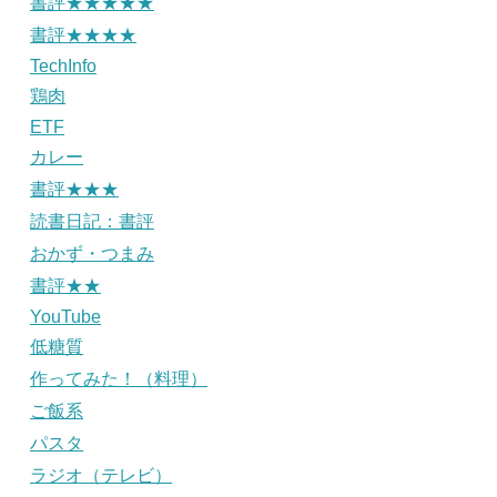
書評★★★★★
書評★★★★
TechInfo
鶏肉
ETF
カレー
書評★★★
読書日記：書評
おかず・つまみ
書評★★
YouTube
低糖質
作ってみた！（料理）
ご飯系
パスタ
ラジオ（テレビ）