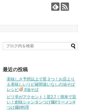
最近の投稿
美味しさ予想以上で星３つ！お店より
も美味しいリピ確間違いなしの油そば
レシピ
#油そば
ピリ辛がアクセント！星2.7！簡単で旨
い！創味シャンタンつけ麺#ラーメン#
つけ麺#料理