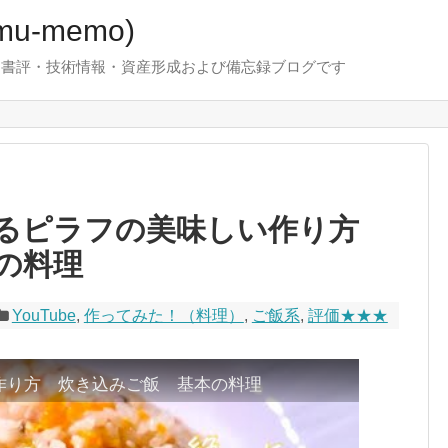
u-memo)
！・書評・技術情報・資産形成および備忘録ブログです
えるピラフの美味しい作り方
の料理
YouTube
,
作ってみた！（料理）
,
ご飯系
,
評価★★★
作り方 炊き込みご飯 基本の料理