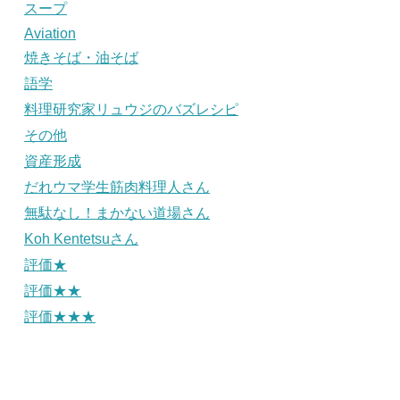
スープ
Aviation
焼きそば・油そば
語学
料理研究家リュウジのバズレシピ
その他
資産形成
だれウマ学生筋肉料理人さん
無駄なし！まかない道場さん
Koh Kentetsuさん
評価★
評価★★
評価★★★