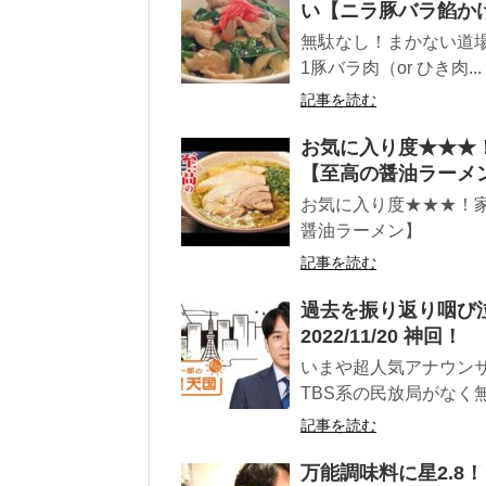
い【ニラ豚バラ餡か
無駄なし！まかない道場（M
1豚バラ肉（or ひき肉...
記事を読む
お気に入り度★★★
【至高の醤油ラーメ
お気に入り度★★★！
醤油ラーメン】
記事を読む
過去を振り返り咽び
2022/11/20 神回！
いまや超人気アナウンサ
TBS系の民放局がなく無
記事を読む
万能調味料に星2.8