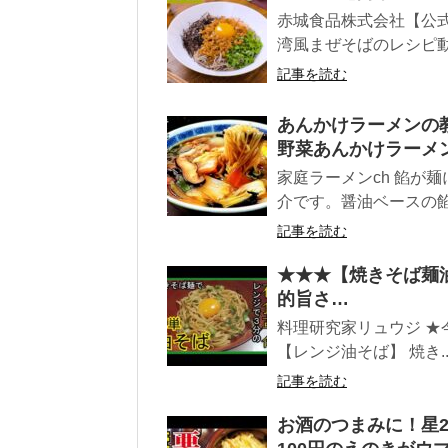
赤城食品株式会社【公
湾風まぜそばのレシピ動
記事を読む
あんかけラーメンの
野菜あんかけラーメ
家庭ラーメンch 餡が
介です。醤油ベースの餡
記事を読む
★★★【焼きそば麺
的旨さ…
料理研究家リュウジ ★
【レンジ油そば】 焼き..
記事を読む
お酒のつまみに！星2