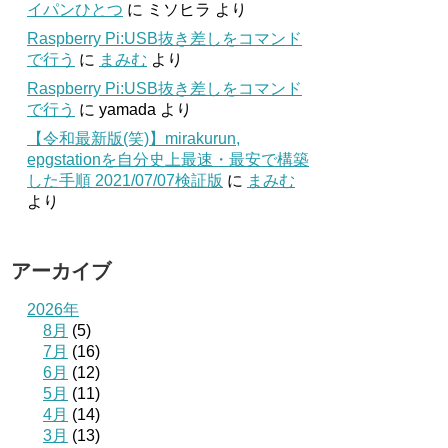
イパンひとつ
に
ミソヒラ
より
Raspberry Pi:USB抜き差しをコマンド
で行う
に
まみむ
より
Raspberry Pi:USB抜き差しをコマンド
で行う
に
yamada
より
【令和最新版(笑)】mirakurun,
epgstationを自分史上最速・最安で構築
した手順 2021/07/07検証版
に
まみむ
より
アーカイブ
2026年
8月
(5)
7月
(16)
6月
(12)
5月
(11)
4月
(14)
3月
(13)