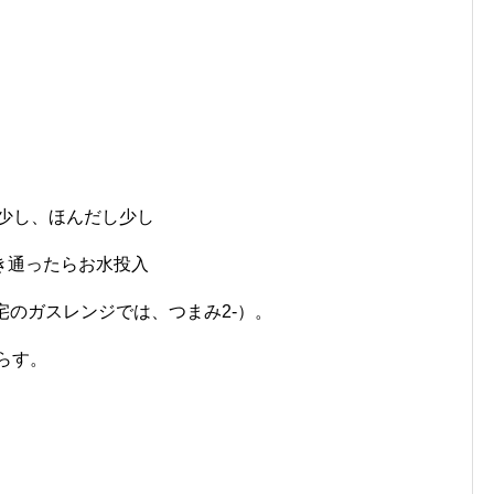
し、ほんだし少し
き通ったらお水投入
宅のガスレンジでは、つまみ2-）。
らす。