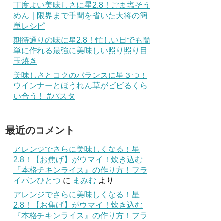
丁度よい美味しさに星2.8！ごま塩そう
めん｜限界まで手間を省いた大将の簡
単レシピ
期待通りの味に星2.8！忙しい日でも簡
単に作れる最強に美味しい照り照り目
玉焼き
美味しさとコクのバランスに星３つ！
ウインナーとほうれん草がビビるくら
い合う！ #パスタ
最近のコメント
アレンジでさらに美味しくなる！星
2.8！【お焦げ】がウマイ！炊き込む
『本格チキンライス』の作り方！フラ
イパンひとつ
に
まみむ
より
アレンジでさらに美味しくなる！星
2.8！【お焦げ】がウマイ！炊き込む
『本格チキンライス』の作り方！フラ