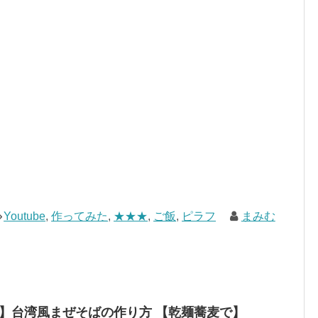
Youtube
,
作ってみた
,
★★★
,
ご飯
,
ピラフ
まみむ
ピ】台湾風まぜそばの作り方 【乾麺蕎麦で】