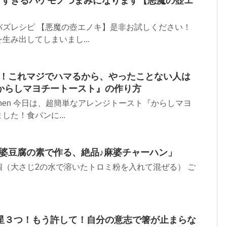
ウマすぎるバケモノつまみになります【悪魔の壺エ
バズレシピ 【悪魔の壺エノキ】是非お試しください！
生み出してしまいまし...
8！これマジでハマるから、やったことない人は
からしマヨチートースト』の作り方
itchen 今日は、超簡単なアレンジトースト『からしマヨ
した！食パンに...
麻婆豆腐の素で作る、絶品♪麻婆チャーハン」
el 卵 2個（大さじ2の水で溶いたトロミ粉を入れて混ぜる） ご
星３つ！もう許して！自分の意志で箸が止まらな