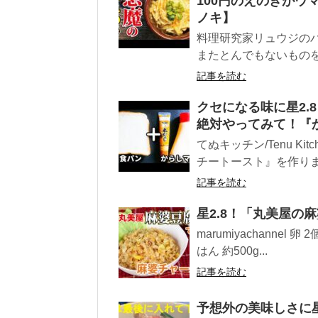
100円のえのきが
ノキ】
料理研究家リュウジの
またとんでもないものを
記事を読む
クセになる味に星2.
絶対やってみて！『
てぬキッチン/Tenu K
チートースト』を作りま
記事を読む
星2.8！「丸美屋の
marumiyachann
はん 約500g...
記事を読む
予想外の美味しさに