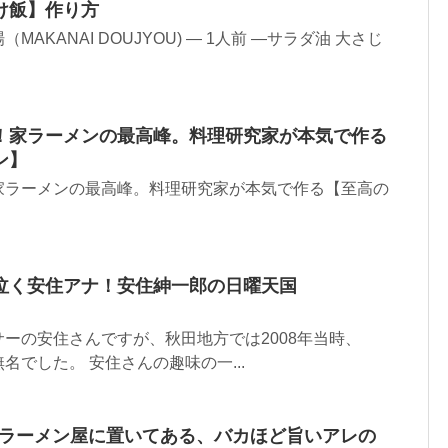
け飯】作り方
AKANAI DOUJYOU) — 1人前 —サラダ油 大さじ
！家ラーメンの最高峰。料理研究家が本気で作る
ン】
家ラーメンの最高峰。料理研究家が本気で作る【至高の
泣く安住アナ！安住紳一郎の日曜天国
ーの安住さんですが、秋田地方では2008年当時、
名でした。 安住さんの趣味の一...
！ラーメン屋に置いてある、バカほど旨いアレの