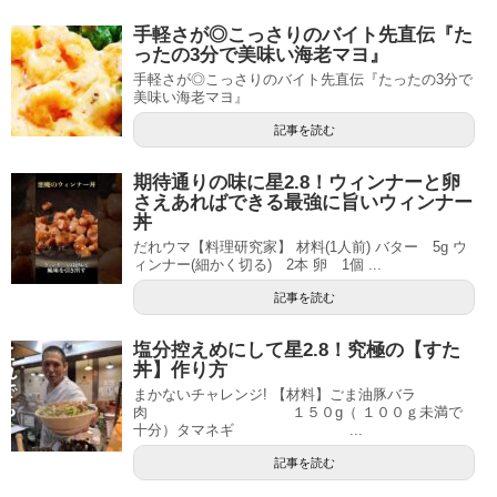
手軽さが◎こっさりのバイト先直伝『た
ったの3分で美味い海老マヨ』
手軽さが◎こっさりのバイト先直伝『たったの3分で
美味い海老マヨ』
記事を読む
期待通りの味に星2.8！ウィンナーと卵
さえあればできる最強に旨いウィンナー
丼
だれウマ【料理研究家】 材料(1人前) バター 5g ウ
ィンナー(細かく切る) 2本 卵 1個 ...
記事を読む
塩分控えめにして星2.8！究極の【すた
丼】作り方
まかないチャレンジ! 【材料】ごま油豚バラ
肉 １５０g（ １００ｇ未満で
十分）タマネギ ...
記事を読む