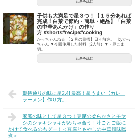
記事を読む
子供も大満足で星３つ！【１５分あれば
完成！白菜で節約・簡単・絶品】「白菜
の中華あんかけ」の作り
方 #shorts#recipe#cooking
かっちゃんねる 【２月の目標】日々前進。 byかっ
ちゃん ▼今回使用した材料（2人前）▼・豚こま
切...
記事を読む
期待通りの味に星2.4! 最高！超うまい【カレー
ラーメン】作り方。
家庭の味として星３つ！豆腐の柔らかさとモヤ
シのシャキシャキがめちゃ合う！汁ごとご飯に
かけて食べるのもグー！＜豆腐ともやしの中華風味噌
煮＞