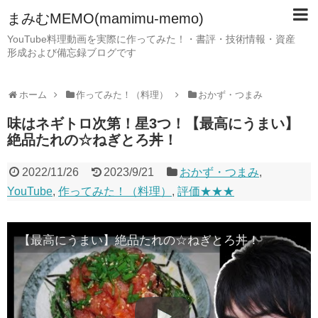
まみむMEMO(mamimu-memo)
YouTube料理動画を実際に作ってみた！・書評・技術情報・資産
形成および備忘録ブログです
ホーム
作ってみた！（料理）
おかず・つまみ
味はネギトロ次第！星3つ！【最高にうまい】
絶品たれの☆ねぎとろ丼！
2022/11/26
2023/9/21
おかず・つまみ
,
YouTube
,
作ってみた！（料理）
,
評価★★★
【最高にうまい】絶品たれの☆ねぎとろ丼！