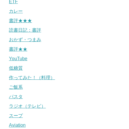
ETF
カレー
書評★★★
読書日記：書評
おかず・つまみ
書評★★
YouTube
低糖質
作ってみた！（料理）
ご飯系
パスタ
ラジオ（テレビ）
スープ
Aviation