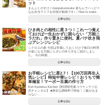
ット
まんぷくのすけ / manpukunosuke 楽ちんでハッピー
なお弁当ライフを目指す動画です♪～How to make...
記事を読む
ひき肉との相性に星３つ！これ一つ覚え
ておけば一生おかずに困らない「万能ニ
ラだれ」作り置きに便利。夏バテ吹き飛
ぶアレンジレシピ
シクロエの家 今回は常備しておくだけで毎日の料理
が楽になる万能にらダレの作り方をご紹介しまし
た。 今の時期...
記事を読む
お手軽レシピに星2.7！【100万回再生人
気レシピ】時短中華レシピ！おうちで簡
単極旨！マーボー豆腐の作り方
Koh Kentetsu Kitchen【料理研究家コウケンテツ公
式チャンネル】 ■身近な調味料で時短！ご飯が止ま
らない...
記事を読む