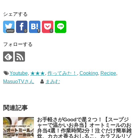
シェアする
error
0
0
フォローする
Youtube
,
★★★
,
作ってみた！
,
Cooking
,
Recipe
,
MasuoTVさん
まみむ
関連記事
お手軽さがGoodで星２つ！【スープジ
ャーで温かいお弁当】オートミールのお
弁当4選！作業時間2分！注ぐだけ簡単雑
炊、カカオ香るおしるこ、カラフルリゾ