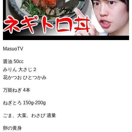
MasuoTV
醤油 50cc
みりん 大さじ２
花かつお ひとつかみ
万能ねぎ 4本
ねぎとろ 150g-200g
ごま、大葉、わさび 適量
卵の黄身