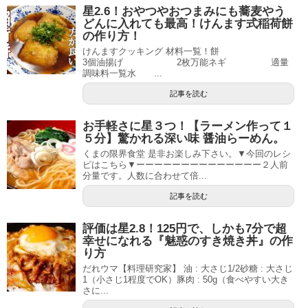
星2.6！おやつやおつまみにも蕎麦やう
どんに入れても最高！けんます式稲荷餅
の作り方！
けんますクッキング 材料一覧！餅
3個油揚げ 2枚万能ネギ 適量
調味料一覧水 ...
記事を読む
お手軽さに星３つ！【ラーメン作って１
５分】驚かれる深い味 醤油らーめん。
くまの限界食堂 是非お楽しみ下さい。▼今回のレシ
ピはこちら▼ーーーーーーーーーーーーーー２人前
分量です。人数に合わせて倍...
記事を読む
評価は星2.8！125円で、しかも7分で超
幸せになれる『魅惑のすき焼き丼』の作
り方
だれウマ【料理研究家】 油 : 大さじ1/2砂糖 : 大さじ
1（小さじ1程度でOK）豚肉 : 50g（食べやすい大き
さに...