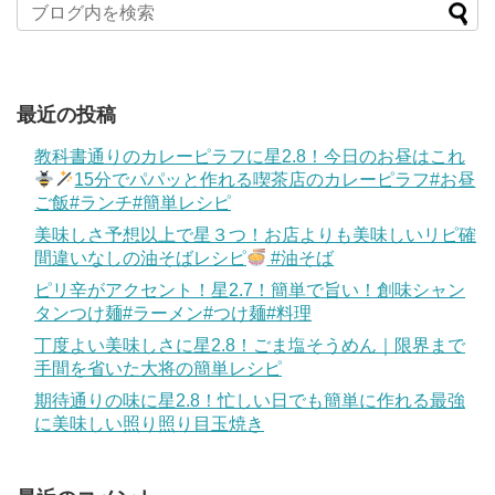
最近の投稿
教科書通りのカレーピラフに星2.8！今日のお昼はこれ
15分でパパッと作れる喫茶店のカレーピラフ#お昼
ご飯#ランチ#簡単レシピ
美味しさ予想以上で星３つ！お店よりも美味しいリピ確
間違いなしの油そばレシピ
#油そば
ピリ辛がアクセント！星2.7！簡単で旨い！創味シャン
タンつけ麺#ラーメン#つけ麺#料理
丁度よい美味しさに星2.8！ごま塩そうめん｜限界まで
手間を省いた大将の簡単レシピ
期待通りの味に星2.8！忙しい日でも簡単に作れる最強
に美味しい照り照り目玉焼き