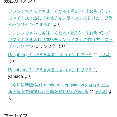
最近のコメント
アレンジでさらに美味しくなる！星2.8！【お焦げ】が
ウマイ！炊き込む『本格チキンライス』の作り方！フラ
イパンひとつ
に
まみむ
より
アレンジでさらに美味しくなる！星2.8！【お焦げ】が
ウマイ！炊き込む『本格チキンライス』の作り方！フラ
イパンひとつ
に
ミソヒラ
より
Raspberry Pi:USB抜き差しをコマンドで行う
に
まみむ
より
Raspberry Pi:USB抜き差しをコマンドで行う
に
yamada
より
【令和最新版(笑)】mirakurun, epgstationを自分史上最
速・最安で構築した手順 2021/07/07検証版
に
まみむ
よ
り
アーカイブ