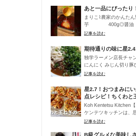
あと一品にぴったり！
まりこ⌇農家のかんた
芋 400g◎醤油
記事を読む
期待通りの味に星2.
独学ラーメン店長チャン
にんにく みじん切り豚ひき肉
記事を読む
星2.7！おつまみに
点レシピ！ちくわと
Koh Kentetsu K
ケンテツキッチンは、思い
記事を読む
B級グルメな美味しさ