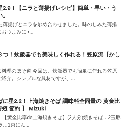
2.9！【ニラと薄揚げレシピ】簡単・早い・う
い。
いた薄揚げとニラを炒め合わせました。味のしみた薄揚
つまみに ▪...
３つ！炊飯器でも美味しく作れる！笠原流【かし
の料理のほそ道 今回は、炊飯器でも簡単に作れる笠原
紹介。シンプルな具材ですが、...
に星2.2！上海焼きそば 調味料全同量の 黄金比
 節約 】 Mizuki
チン 【黄金比率de上海焼きそば】(2人分)焼きそば…2玉豚
…1束にん...