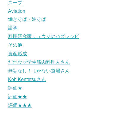
スープ
Aviation
焼きそば・油そば
語学
料理研究家リュウジのバズレシピ
その他
資産形成
だれウマ学生筋肉料理人さん
無駄なし！まかない道場さん
Koh Kentetsuさん
評価★
評価★★
評価★★★