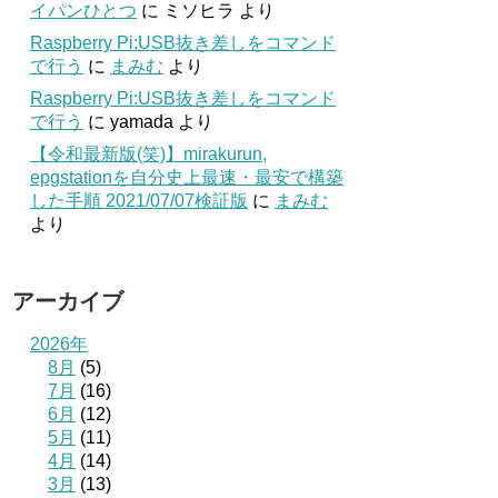
イパンひとつ
に
ミソヒラ
より
Raspberry Pi:USB抜き差しをコマンド
で行う
に
まみむ
より
Raspberry Pi:USB抜き差しをコマンド
で行う
に
yamada
より
【令和最新版(笑)】mirakurun,
epgstationを自分史上最速・最安で構築
した手順 2021/07/07検証版
に
まみむ
より
アーカイブ
2026年
8月
(5)
7月
(16)
6月
(12)
5月
(11)
4月
(14)
3月
(13)