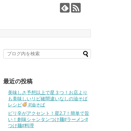
最近の投稿
美味しさ予想以上で星３つ！お店より
も美味しいリピ確間違いなしの油そば
レシピ
#油そば
ピリ辛がアクセント！星2.7！簡単で旨
い！創味シャンタンつけ麺#ラーメン#
つけ麺#料理