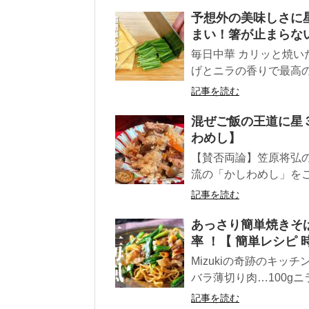
予想外の美味しさに星
まい！箸が止まらな
毎日中華 カリッと焼
げとニラの香りで最高のお
記事を読む
混ぜご飯の王道に星
わめし】
【賛否両論】笠原将弘
流の「かしわめし」をご
記事を読む
あっさり簡単焼きそば
率 ！【 簡単レシピ 時短
Mizukiの奇跡のキッ
バラ薄切り肉…100gニラ
記事を読む