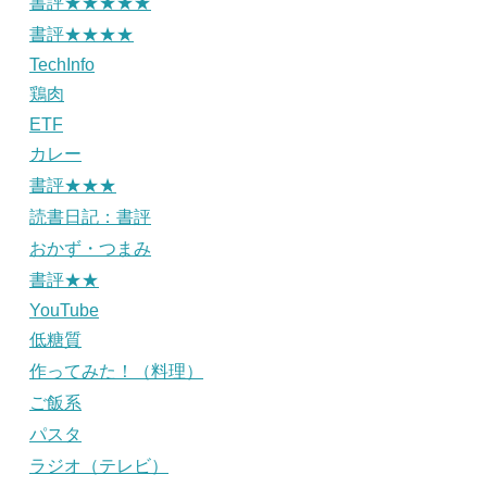
書評★★★★★
書評★★★★
TechInfo
鶏肉
ETF
カレー
書評★★★
読書日記：書評
おかず・つまみ
書評★★
YouTube
低糖質
作ってみた！（料理）
ご飯系
パスタ
ラジオ（テレビ）