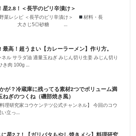
星2.8！＜長芋のピリ辛漬け＞
ん野菜レシピ ＜長芋のピリ辛漬け＞
材料・長
 大さじ5◎砂糖 ...
4! 最高！超うまい【カレーラーメン】作り方。
ネル サラダ油 適量玉ねぎ みじん切り生姜 みじん切り
 100g ...
いかが？冷蔵庫に残ってる素材2つでボリューム満
玉ねぎのつくね（磯部焼き風）
itchen【料理研究家コウケンテツ公式チャンネル】 今回のコウ
立っ...
に星2.7！【ガリバタもやし焼きメシ】料理研究