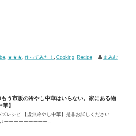
ube
,
★★★
,
作ってみた！
,
Cooking
,
Recipe
まみむ
5!もう市販の冷やし中華はいらない。家にある物
中華】
バズレシピ 【虚無冷やし中華】是非お試しください！
ーーーーーーーーー...