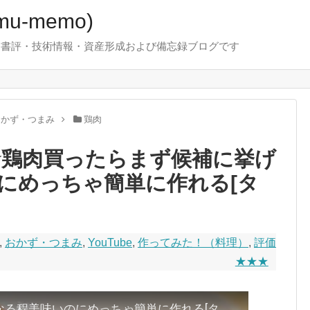
u-memo)
！・書評・技術情報・資産形成および備忘録ブログです
おかず・つまみ
鶏肉
★鶏肉買ったらまず候補に挙げ
にめっちゃ簡単に作れる[タ
,
おかず・つまみ
,
YouTube
,
作ってみた！（料理）
,
評価
★★★
鶏肉買ったらまず候補に挙げたくなる程美味いのにめっちゃ簡単に作れる[タンドリーチキン]