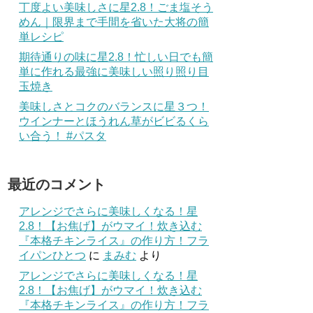
丁度よい美味しさに星2.8！ごま塩そう
めん｜限界まで手間を省いた大将の簡
単レシピ
期待通りの味に星2.8！忙しい日でも簡
単に作れる最強に美味しい照り照り目
玉焼き
美味しさとコクのバランスに星３つ！
ウインナーとほうれん草がビビるくら
い合う！ #パスタ
最近のコメント
アレンジでさらに美味しくなる！星
2.8！【お焦げ】がウマイ！炊き込む
『本格チキンライス』の作り方！フラ
イパンひとつ
に
まみむ
より
アレンジでさらに美味しくなる！星
2.8！【お焦げ】がウマイ！炊き込む
『本格チキンライス』の作り方！フラ