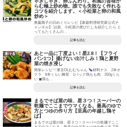
ゃきしゃき、卵ふんわり。和風の旨味か
らむ極上炒め物。誰でも失敗なく作れる
コツを紹介します。＜小松菜と卵の和風
炒め＞
奥薗壽子の日めくりレシピ【家庭料理研究家公式チ
ャンネル】 以前、小松菜の煮びたしを紹介したら と
ってもたくさんの...
記事を読む
あと一品に丁度よい！星2.8！【フライ
パン1つ】揚げない出汁しみ！鶏と夏野
菜の焼き浸し
簡単レシピ
東京OLむむちゃん
材料ナス 2本オ
クラ 8本くらい舞茸 1パック鶏もも肉 350gくら
い ◼︎鶏も...
記事を読む
まるでそば屋の味、星３つ！スーパーの
乾麺でここまでウマくなる。最高のゆで
方とつゆの作り方【至高の年越し鶏そ
ば】
まるでそば屋の味、星３つ！スーパーの乾麺でここ
までウマくなる。最高のゆで方とつゆの作り方【至