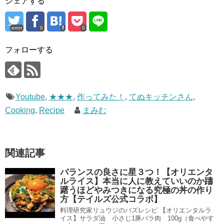
シェアする
error
0
0
フォローする
Youtube
,
★★★
,
作ってみた！
,
てぬキッチンさん
,
Cooking
,
Recipe
まみむ
関連記事
バランスの良さに星３つ！【オリエンタ
ルライス】本当に人に教えていいのか躊
躇うほどやみつきになる究極の丼の作り
方【テイルズ公式コラボ】
料理研究家リュウジのバズレシピ 【オリエンタルラ
イス】サラダ油 小さじ1豚バラ肉 100g（食べやす