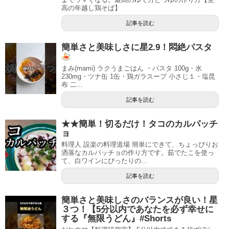
高の年越し鶏そば】
記事を読む
簡単さと美味しさに星2.9！悶絶パスタ
まみ(mami) ラクうまごはん ・パスタ 100g・水
230mg・ツナ缶 1缶・鶏ガラスープ 小さじ１・塩昆
布 二...
記事を読む
★★簡単！切るだけ！タコのカルパッチ
ョ
料理人 設楽の料理道場 簡単にできて、ちょっぴりお
洒落なカルパッチョの作り方です。茹でたこを使っ
て、白ワインにぴったりの...
記事を読む
簡単さと美味しさのバランスが良い！星
３つ！【5分以内であなたを必ず幸せに
する『無限うどん』#Shorts