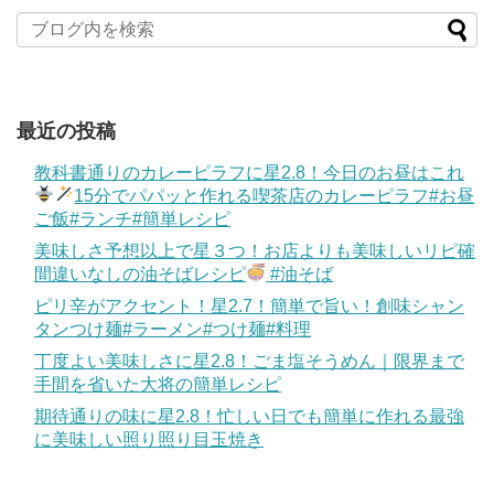
最近の投稿
教科書通りのカレーピラフに星2.8！今日のお昼はこれ
15分でパパッと作れる喫茶店のカレーピラフ#お昼
ご飯#ランチ#簡単レシピ
美味しさ予想以上で星３つ！お店よりも美味しいリピ確
間違いなしの油そばレシピ
#油そば
ピリ辛がアクセント！星2.7！簡単で旨い！創味シャン
タンつけ麺#ラーメン#つけ麺#料理
丁度よい美味しさに星2.8！ごま塩そうめん｜限界まで
手間を省いた大将の簡単レシピ
期待通りの味に星2.8！忙しい日でも簡単に作れる最強
に美味しい照り照り目玉焼き