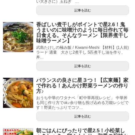
い大きさに）玉ねぎ ...
記事を読む
香ばしい煮干しがポイントで星2.6！鬼
うまいのに味噌汁のように毎日作れて毎
日食える。そんなラーメン【限界煮干し
味噌ラーメン】
武島たけしの極み飯 / Kiwami-Meshi 【材料】(1人前)
ラード 適量 大さじ2煮干し 5匹煮干し油を作り、
丼...
記事を読む
バランスの良さに星３つ！【広東麺】家
で作れる！あんかけ野菜ラーメンの作り
方♪
おうち中華のワタナベ「町中華再現レシピ」 中華丼
も同じ作り方でok♪余り物も投げ込める万能レシピで
す！野菜たっぷりでコツ...
記事を読む
朝ごはんにぴったりで星2.5！小松菜し