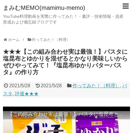
まみむMEMO(mamimu-memo)
YouTube料理動画を実際に作ってみた！・書評・技術情報・資産
形成および備忘録ブログです
ホーム
作ってみた！（料理）
★★★【この組み合わせ実は最強！】パスタに
塩昆布とゆかりを混ぜるとかなり美味しいから
ぜひやってみて！『塩昆布ゆかりバターパス
タ』の作り方
2021/5/28
2021/5/28
作ってみた！（料理）
,
パ
スタ
,
評価★★★
【この組み合わせ実は最強！】パスタに塩昆布とゆかりを混ぜるとかなり美味しいからぜひやってみて！『塩昆布ゆかりバターパスタ』の作り方Salt kelp Yukari Butter Pasta