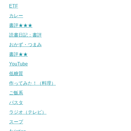
ETF
カレー
書評★★★
読書日記：書評
おかず・つまみ
書評★★
YouTube
低糖質
作ってみた！（料理）
ご飯系
パスタ
ラジオ（テレビ）
スープ