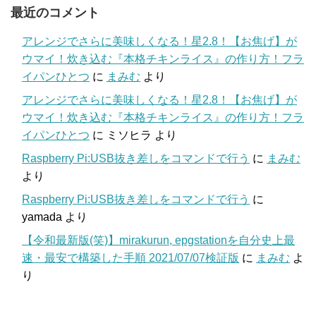
最近のコメント
アレンジでさらに美味しくなる！星2.8！【お焦げ】が
ウマイ！炊き込む『本格チキンライス』の作り方！フラ
イパンひとつ
に
まみむ
より
アレンジでさらに美味しくなる！星2.8！【お焦げ】が
ウマイ！炊き込む『本格チキンライス』の作り方！フラ
イパンひとつ
に
ミソヒラ
より
Raspberry Pi:USB抜き差しをコマンドで行う
に
まみむ
より
Raspberry Pi:USB抜き差しをコマンドで行う
に
yamada
より
【令和最新版(笑)】mirakurun, epgstationを自分史上最
速・最安で構築した手順 2021/07/07検証版
に
まみむ
よ
り