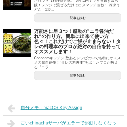
だれウマ【料理研究家】 5分以内でできる超ずぼら
飯！レンジで混ぜるだけで出来マッチョね！ 冷凍う
どん 1袋...
記事を読む
万能さに星３つ！感動の”ニラ醤油だ
れ”の作り方。簡単に出来て使い方
色々！これだけでご飯が止まらない！タ
レの料理本のプロが絶対の自信を持って
オススメします！
Cococoroキッチン 数あるレシピの中でも特にオスス
メの超自信作！"タレの料理本"を出したプロが教え
る『ニラ...
記事を読む
自分メモ：macOS Key Assign
古いchinachuサーバがエラーで起動しなくなっ