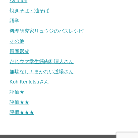
Aviation
焼きそば・油そば
語学
料理研究家リュウジのバズレシピ
その他
資産形成
だれウマ学生筋肉料理人さん
無駄なし！まかない道場さん
Koh Kentetsuさん
評価★
評価★★
評価★★★