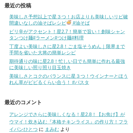
最近の投稿
美味しさ予想以上で星３つ！お店よりも美味しいリピ確
間違いなしの油そばレシピ
#油そば
ピリ辛がアクセント！星2.7！簡単で旨い！創味シャン
タンつけ麺#ラーメン#つけ麺#料理
丁度よい美味しさに星2.8！ごま塩そうめん｜限界まで
手間を省いた大将の簡単レシピ
期待通りの味に星2.8！忙しい日でも簡単に作れる最強
に美味しい照り照り目玉焼き
美味しさとコクのバランスに星３つ！ウインナーとほう
れん草がビビるくらい合う！ #パスタ
最近のコメント
アレンジでさらに美味しくなる！星2.8！【お焦げ】が
ウマイ！炊き込む『本格チキンライス』の作り方！フラ
イパンひとつ
に
まみむ
より