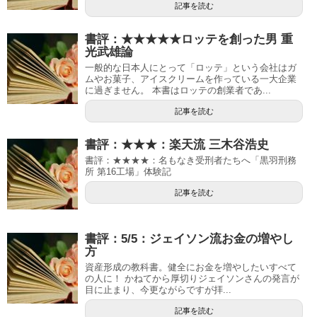
記事を読む
書評：★★★★★ロッテを創った男 重
光武雄論
一般的な日本人にとって「ロッテ」という会社はガ
ムやお菓子、アイスクリームを作っている一大企業
に過ぎません。 本書はロッテの創業者であ...
記事を読む
書評：★★★：楽天流 三木谷浩史
書評：★★★★：名もなき受刑者たちへ「黒羽刑務
所 第16工場」体験記
記事を読む
書評：5/5：ジェイソン流お金の増やし
方
資産形成の教科書。健全にお金を増やしたいすべて
の人に！ かねてから厚切りジェイソンさんの発言が
目に止まり、今更ながらですが拝...
記事を読む