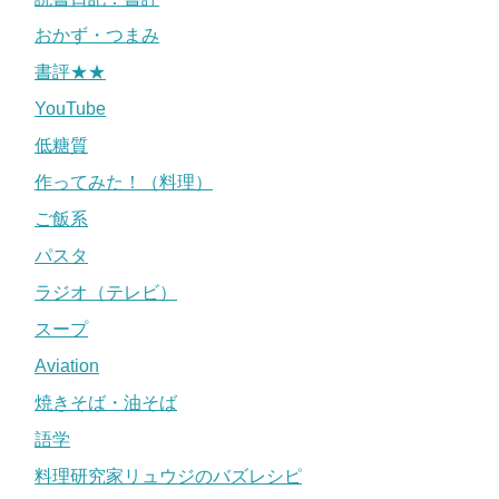
おかず・つまみ
書評★★
YouTube
低糖質
作ってみた！（料理）
ご飯系
パスタ
ラジオ（テレビ）
スープ
Aviation
焼きそば・油そば
語学
料理研究家リュウジのバズレシピ