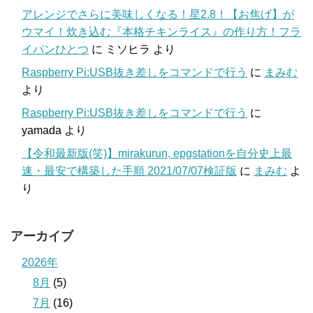
アレンジでさらに美味しくなる！星2.8！【お焦げ】が
ウマイ！炊き込む『本格チキンライス』の作り方！フラ
イパンひとつ
に
ミソヒラ
より
Raspberry Pi:USB抜き差しをコマンドで行う
に
まみむ
より
Raspberry Pi:USB抜き差しをコマンドで行う
に
yamada
より
【令和最新版(笑)】mirakurun, epgstationを自分史上最
速・最安で構築した手順 2021/07/07検証版
に
まみむ
よ
り
アーカイブ
2026年
8月
(5)
7月
(16)