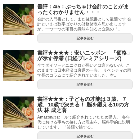
書評：4/5：ぶっちゃけ会計のことがま
ったくわかりません・・・
会計の入門書として、また確認書として最適です 会
計といえば数字ばかりの財務諸表を思い出します
が、一つ一つの項目の意味を知ると企業の「...
記事を読む
書評★★★★：安いニッポン 「価格」
が示す停滞 (日経プレミアシリーズ)
全てダイソーとユニクロが悪いとは言わないが。こ
のままでは日本経済は衰退の一歩。 リベシティの両
学長のコラムにて紹介されていました。本...
記事を読む
書評★★★：子どもの才能は３歳、７
歳、10歳で決まる！ 脳を鍛える10の方
法 林 成之著
Amazonのセールで紹介されていたため購入。 各年
代における事もの接し方と理由を、脳科学的に説明
しています。 「笑顔で接する...
記事を読む