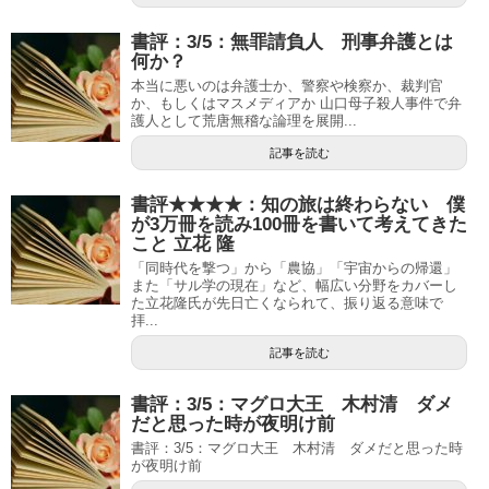
書評：3/5：無罪請負人 刑事弁護とは
何か？
本当に悪いのは弁護士か、警察や検察か、裁判官
か、もしくはマスメディアか 山口母子殺人事件で弁
護人として荒唐無稽な論理を展開...
記事を読む
書評★★★★：知の旅は終わらない 僕
が3万冊を読み100冊を書いて考えてきた
こと 立花 隆
「同時代を撃つ」から「農協」「宇宙からの帰還」
また「サル学の現在」など、幅広い分野をカバーし
た立花隆氏が先日亡くなられて、振り返る意味で
拝...
記事を読む
書評：3/5：マグロ大王 木村清 ダメ
だと思った時が夜明け前
書評：3/5：マグロ大王 木村清 ダメだと思った時
が夜明け前