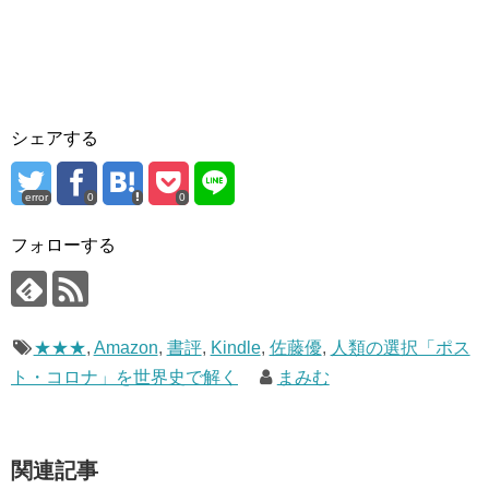
シェアする
error
0
0
フォローする
★★★
,
Amazon
,
書評
,
Kindle
,
佐藤優
,
人類の選択「ポス
ト・コロナ」を世界史で解く
まみむ
関連記事