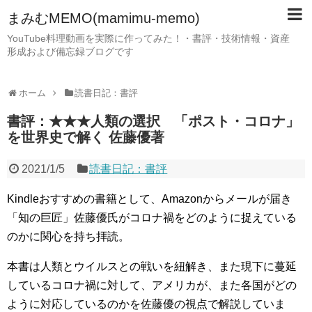
まみむMEMO(mamimu-memo)
YouTube料理動画を実際に作ってみた！・書評・技術情報・資産
形成および備忘録ブログです
ホーム
読書日記：書評
書評：★★★人類の選択 「ポスト・コロナ」
を世界史で解く 佐藤優著
2021/1/5
読書日記：書評
Kindleおすすめの書籍として、Amazonからメールが届き
「知の巨匠」佐藤優氏がコロナ禍をどのように捉えている
のかに関心を持ち拝読。
本書は人類とウイルスとの戦いを紐解き、また現下に蔓延
しているコロナ禍に対して、アメリカが、また各国がどの
ように対応しているのかを佐藤優の視点で解説していま