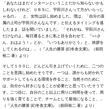
「あなたはまだインターンということだから知らないかも
しれないけれど、ＵＢＳに、宇田川さんって方がいらっし
ゃるの」 と、女性は話し始めました。僕は、「自分の直
属の上司が宇田川さんなんです」と伝えるタイミングを逃
したまま、話を聞いていました。 「それがね、宇田川さん
だけなのよ。毎日通るときに私と目を合わせて、『○○さ
ん、おはよう！』とか、『いつもありがとう』と、挨拶を
してくれるのは」」（『人生の勝算 (幻冬舎文庫)』（前田
裕二 著）より）
そして１００に、どんどん引き上げていくために、二つの
ことを意識し始めたそうです。一つは、誰からも好かれて
サポートしてもらえる環境を作ること。当然そのために
は、自分から好きになることが必要だと思っていたそうで
す。二つ目に、自分のこと以上に周りに時間を使って、周
りを強く育てることで、チームとして最強になること。」
（『人生の勝算 (幻冬舎文庫)』（前田裕二 著）より）