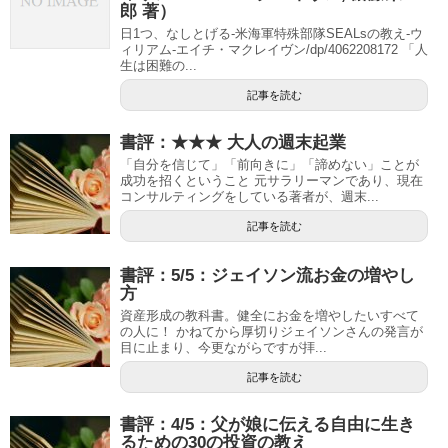
郎 著）
日1つ、なしとげる-米海軍特殊部隊SEALsの教え-ウ
ィリアム-エイチ・マクレイヴン/dp/4062208172 「人
生は困難の...
記事を読む
書評：★★★ 大人の週末起業
「自分を信じて」「前向きに」「諦めない」ことが
成功を招くということ 元サラリーマンであり、現在
コンサルティングをしている著者が、週末...
記事を読む
書評：5/5：ジェイソン流お金の増やし
方
資産形成の教科書。健全にお金を増やしたいすべて
の人に！ かねてから厚切りジェイソンさんの発言が
目に止まり、今更ながらですが拝...
記事を読む
書評：4/5：父が娘に伝える自由に生き
るための30の投資の教え