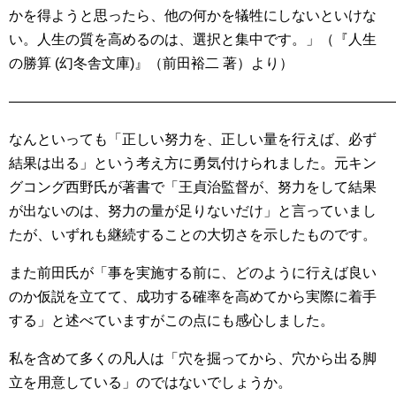
かを得ようと思ったら、他の何かを犠牲にしないといけな
い。人生の質を高めるのは、選択と集中です。」（『人生
の勝算 (幻冬舎文庫)』（前田裕二 著）より）
———————————————————————————
なんといっても「正しい努力を、正しい量を行えば、必ず
結果は出る」という考え方に勇気付けられました。元キン
グコング西野氏が著書で「王貞治監督が、努力をして結果
が出ないのは、努力の量が足りないだけ」と言っていまし
たが、いずれも継続することの大切さを示したものです。
また前田氏が「事を実施する前に、どのように行えば良い
のか仮説を立てて、成功する確率を高めてから実際に着手
する」と述べていますがこの点にも感心しました。
私を含めて多くの凡人は「穴を掘ってから、穴から出る脚
立を用意している」のではないでしょうか。