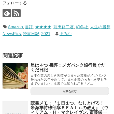
フォローする
Amazon
,
書評
,
★★★★
,
前田裕二著
,
幻冬社
,
人生の勝算
,
NewsPics
,
読書日記
,
2021
まみむ
関連記事
星は４つ 書評：メガバンク銀行員ぐだ
ぐだ日記
日本企業の悪しき習慣がつまった業種がメガバンク
失われた30年を通して、日本企業のあるべき姿を考
えていました。本書では知られざる「メ...
記事を読む
読書メモ：『１日１つ、なしとげる！
米海軍特殊部隊ＳＥＡＬｓの教え』（ウ
ィリアム・Ｈ・マクレイヴン, 斎藤栄一