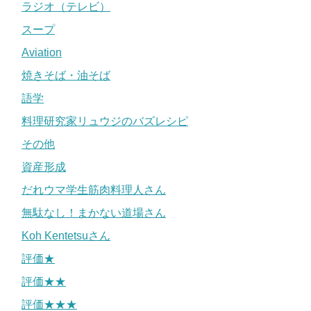
ラジオ（テレビ）
スープ
Aviation
焼きそば・油そば
語学
料理研究家リュウジのバズレシピ
その他
資産形成
だれウマ学生筋肉料理人さん
無駄なし！まかない道場さん
Koh Kentetsuさん
評価★
評価★★
評価★★★