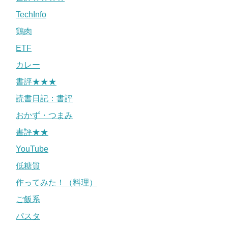
TechInfo
鶏肉
ETF
カレー
書評★★★
読書日記：書評
おかず・つまみ
書評★★
YouTube
低糖質
作ってみた！（料理）
ご飯系
パスタ