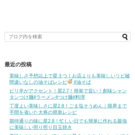
最近の投稿
美味しさ予想以上で星３つ！お店よりも美味しいリピ確
間違いなしの油そばレシピ
#油そば
ピリ辛がアクセント！星2.7！簡単で旨い！創味シャン
タンつけ麺#ラーメン#つけ麺#料理
丁度よい美味しさに星2.8！ごま塩そうめん｜限界まで
手間を省いた大将の簡単レシピ
期待通りの味に星2.8！忙しい日でも簡単に作れる最強
に美味しい照り照り目玉焼き