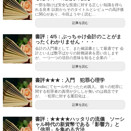
一部を除けば安全な投資に対する正しい知識を得ら
れる良本 以前からそのタイトルとレビューの高評価
に関心があり、今回ようやく読む...
記事を読む
書評：4/5：ぶっちゃけ会計のことがま
ったくわかりません・・・
会計の入門書として、また確認書として最適です 会
計といえば数字ばかりの財務諸表を思い出します
が、一つ一つの項目の意味を知ると企業の「...
記事を読む
書評★★★：入門 犯罪心理学
Kindleにてセール中だったため購入。 個々の犯罪に
関する犯罪者の真理が少ししか無いのは残念です
が、 ・犯罪に対する重罰化は...
記事を読む
書評：★★★★ハッタリの流儀 ソーシ
ャル時代の新貨幣である「影響力」と
「信用」を集める方法