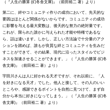
（『人生の勝算 (幻冬舎文庫)』（前田裕二 著）より）
第二に、絆やコミュニティ作りの成功において、先天的な
要因はほとんど関係がないからです。コミュニティの成功
に影響を与える最大変数は、後天的な努力の絶対量です。
これが、限られた誰かに与えられた才能や特権であるな
ら、話は違います。しかし、正しい方法論で十分量のアク
ションを踏めば、誰もが良質な絆とコミュニティを生みだ
すことができて、その結果、現代に沿ったスタイルでビジ
ネスを加速させることができます。」（『人生の勝算 (幻冬
舎文庫)』（前田裕二 著）より）
宇田川さんは人に好かれる天才ですが、それ以前に、「人
を好きになる天才」でした。他人と接して、その人のいい
ところや、感謝できるポイントを自然に見つけて、まず自
分から本当に好きになってしまう。」（『人生の勝算 (幻冬
舎文庫)』（前田裕二 著）より）