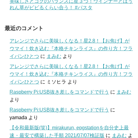
美味しさとコクのバランスに星３つ！ウインナーとほう
れん草がビビるくらい合う！ #パスタ
最近のコメント
アレンジでさらに美味しくなる！星2.8！【お焦げ】が
ウマイ！炊き込む『本格チキンライス』の作り方！フラ
イパンひとつ
に
まみむ
より
アレンジでさらに美味しくなる！星2.8！【お焦げ】が
ウマイ！炊き込む『本格チキンライス』の作り方！フラ
イパンひとつ
に
ミソヒラ
より
Raspberry Pi:USB抜き差しをコマンドで行う
に
まみむ
より
Raspberry Pi:USB抜き差しをコマンドで行う
に
yamada
より
【令和最新版(笑)】mirakurun, epgstationを自分史上最
速・最安で構築した手順 2021/07/07検証版
に
まみむ
よ