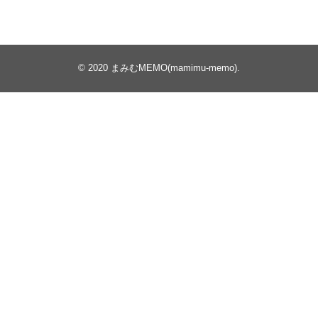
© 2020
まみむMEMO(mamimu-memo)
.