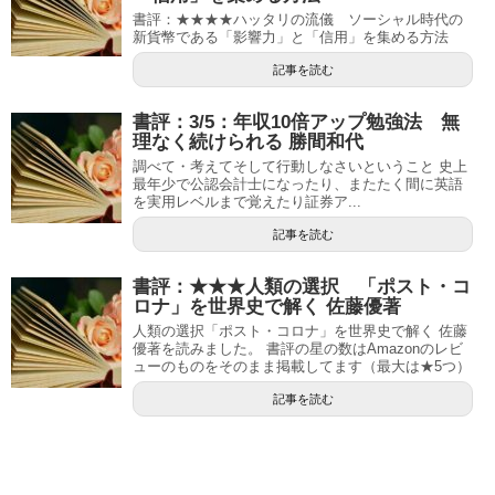
書評：★★★★ハッタリの流儀 ソーシャル時代の
新貨幣である「影響力」と「信用」を集める方法
記事を読む
書評：3/5：年収10倍アップ勉強法 無
理なく続けられる 勝間和代
調べて・考えてそして行動しなさいということ 史上
最年少で公認会計士になったり、またたく間に英語
を実用レベルまで覚えたり証券ア...
記事を読む
書評：★★★人類の選択 「ポスト・コ
ロナ」を世界史で解く 佐藤優著
人類の選択「ポスト・コロナ」を世界史で解く 佐藤
優著を読みました。 書評の星の数はAmazonのレビ
ューのものをそのまま掲載してます（最大は★5つ）
記事を読む