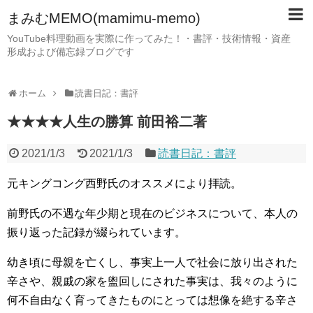
まみむMEMO(mamimu-memo)
YouTube料理動画を実際に作ってみた！・書評・技術情報・資産
形成および備忘録ブログです
ホーム
読書日記：書評
★★★★人生の勝算 前田裕二著
2021/1/3
2021/1/3
読書日記：書評
元キングコング西野氏のオススメにより拝読。
前野氏の不遇な年少期と現在のビジネスについて、本人の
振り返った記録が綴られています。
幼き頃に母親を亡くし、事実上一人で社会に放り出された
辛さや、親戚の家を盥回しにされた事実は、我々のように
何不自由なく育ってきたものにとっては想像を絶する辛さ