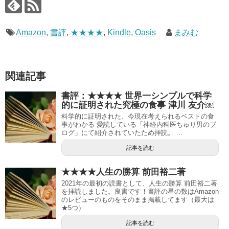
Amazon
,
書評
,
★★★★
,
Kindle
,
Oasis
まみむ
関連記事
書評：★★★★ 世界一シンプルで科学
的に証明された究極の食事 津川 友介￼
科学的に証明された、今現在考えられるベストの食
事がわかる 愛読している「神経内科医ちゅり男のブ
ログ」にて紹介されていたため拝読。 ...
記事を読む
★★★★人生の勝算 前田裕二著
2021年の最初の読書として、人生の勝算 前田裕二著
を拝読しました。良書です！書評の星の数はAmazon
のレビューのものをそのまま掲載してます（最大は
★5つ）
記事を読む