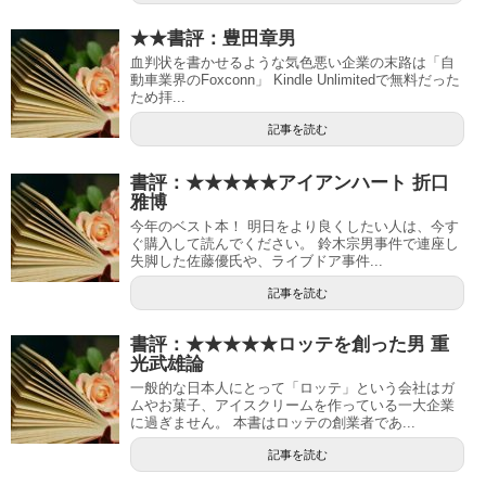
★★書評：豊田章男
血判状を書かせるような気色悪い企業の末路は「自
動車業界のFoxconn」 Kindle Unlimitedで無料だった
ため拝...
記事を読む
書評：★★★★★アイアンハート 折口
雅博
今年のベスト本！ 明日をより良くしたい人は、今す
ぐ購入して読んでください。 鈴木宗男事件で連座し
失脚した佐藤優氏や、ライブドア事件...
記事を読む
書評：★★★★★ロッテを創った男 重
光武雄論
一般的な日本人にとって「ロッテ」という会社はガ
ムやお菓子、アイスクリームを作っている一大企業
に過ぎません。 本書はロッテの創業者であ...
記事を読む