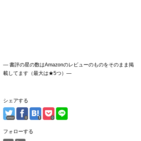
— 書評の星の数はAmazonのレビューのものをそのまま掲
載してます（最大は★5つ）—
シェアする
error
0
0
フォローする