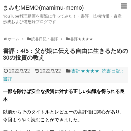
まみむMEMO(mamimu-memo)
YouTube料理動画を実際に作ってみた！・書評・技術情報・資産
形成および備忘録ブログです
ホーム
読書日記：書評
書評★★★★
書評：4/5：父が娘に伝える自由に生きるための
30の投資の教え
2022/3/22
2022/3/22
書評★★★★
,
読書日記：
書評
一部を除けば安全な投資に対する正しい知識を得られる良
本
以前からそのタイトルとレビューの高評価に関心があり、
今回ようやく読むことができました。