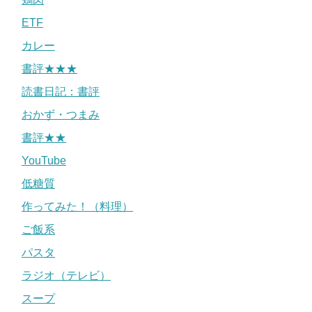
ETF
カレー
書評★★★
読書日記：書評
おかず・つまみ
書評★★
YouTube
低糖質
作ってみた！（料理）
ご飯系
パスタ
ラジオ（テレビ）
スープ