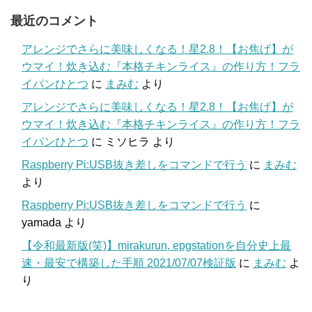
最近のコメント
アレンジでさらに美味しくなる！星2.8！【お焦げ】が
ウマイ！炊き込む『本格チキンライス』の作り方！フラ
イパンひとつ
に
まみむ
より
アレンジでさらに美味しくなる！星2.8！【お焦げ】が
ウマイ！炊き込む『本格チキンライス』の作り方！フラ
イパンひとつ
に
ミソヒラ
より
Raspberry Pi:USB抜き差しをコマンドで行う
に
まみむ
より
Raspberry Pi:USB抜き差しをコマンドで行う
に
yamada
より
【令和最新版(笑)】mirakurun, epgstationを自分史上最
速・最安で構築した手順 2021/07/07検証版
に
まみむ
よ
り