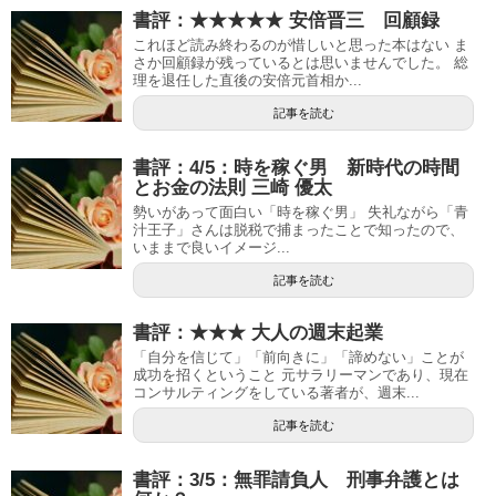
書評：★★★★★ 安倍晋三 回顧録
これほど読み終わるのが惜しいと思った本はない ま
さか回顧録が残っているとは思いませんでした。 総
理を退任した直後の安倍元首相か...
記事を読む
書評：4/5：時を稼ぐ男 新時代の時間
とお金の法則 三崎 優太
勢いがあって面白い「時を稼ぐ男」 失礼ながら「青
汁王子」さんは脱税で捕まったことで知ったので、
いままで良いイメージ...
記事を読む
書評：★★★ 大人の週末起業
「自分を信じて」「前向きに」「諦めない」ことが
成功を招くということ 元サラリーマンであり、現在
コンサルティングをしている著者が、週末...
記事を読む
書評：3/5：無罪請負人 刑事弁護とは