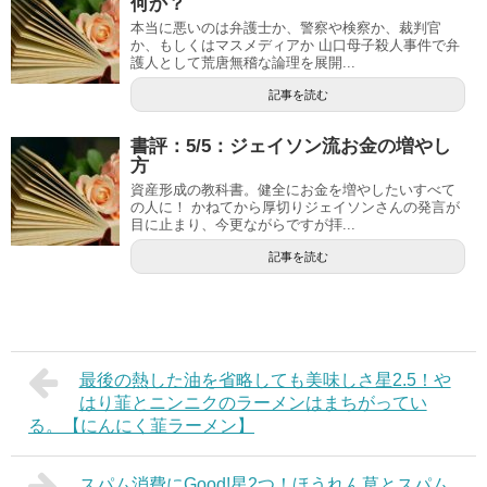
何か？
本当に悪いのは弁護士か、警察や検察か、裁判官
か、もしくはマスメディアか 山口母子殺人事件で弁
護人として荒唐無稽な論理を展開...
記事を読む
書評：5/5：ジェイソン流お金の増やし
方
資産形成の教科書。健全にお金を増やしたいすべて
の人に！ かねてから厚切りジェイソンさんの発言が
目に止まり、今更ながらですが拝...
記事を読む
最後の熱した油を省略しても美味しさ星2.5！や
はり韮とニンニクのラーメンはまちがってい
る。【にんにく韮ラーメン】
スパム消費にGood!星2つ！ほうれん草とスパム