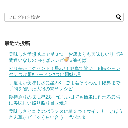
最近の投稿
美味しさ予想以上で星３つ！お店よりも美味しいリピ確
間違いなしの油そばレシピ
#油そば
ピリ辛がアクセント！星2.7！簡単で旨い！創味シャン
タンつけ麺#ラーメン#つけ麺#料理
丁度よい美味しさに星2.8！ごま塩そうめん｜限界まで
手間を省いた大将の簡単レシピ
期待通りの味に星2.8！忙しい日でも簡単に作れる最強
に美味しい照り照り目玉焼き
美味しさとコクのバランスに星３つ！ウインナーとほう
れん草がビビるくらい合う！ #パスタ