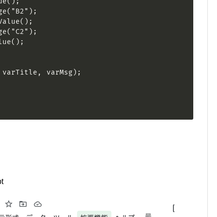
e();

e("B2");

alue();

e("C2");

ue();

varTitle, varMsg); 

t