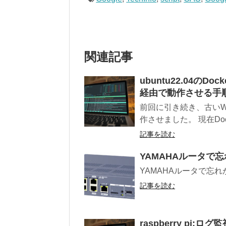
関連記事
ubuntu22.04のDo
経由で動作させる手順そ
前回に引き続き、古いWindo
作させました。 現在Docke
記事を読む
YAMAHAルータで
YAMAHAルータで忘
記事を読む
raspberry pi: