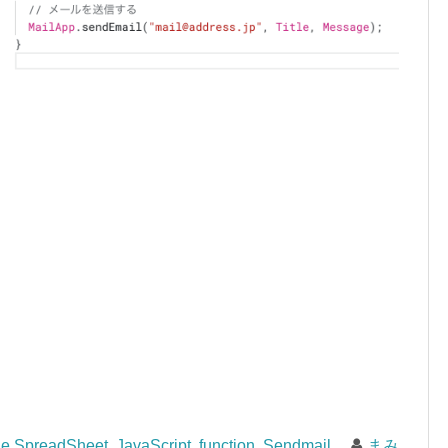
e SpreadSheet
,
JavaScript
,
function
,
Sendmail
まみ