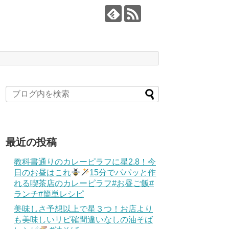
最近の投稿
教科書通りのカレーピラフに星2.8！今
日のお昼はこれ
15分でパパッと作
れる喫茶店のカレーピラフ#お昼ご飯#
ランチ#簡単レシピ
美味しさ予想以上で星３つ！お店より
も美味しいリピ確間違いなしの油そば