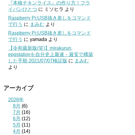
『本格チキンライス』の作り方！フラ
イパンひとつ
に
ミソヒラ
より
Raspberry Pi:USB抜き差しをコマンド
で行う
に
まみむ
より
Raspberry Pi:USB抜き差しをコマンド
で行う
に
yamada
より
【令和最新版(笑)】mirakurun,
epgstationを自分史上最速・最安で構築
した手順 2021/07/07検証版
に
まみむ
より
アーカイブ
2026年
8月
(6)
7月
(16)
6月
(12)
5月
(11)
4月
(14)