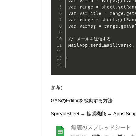
 var varTo = range.getValu
 var range = sheet.getRang
 var varTitle = range.getV
 var range = sheet.getRang
 var varMsg = range.getVal
 // メールを送信する

 MailApp.sendEmail(varTo, 
}

参考）
GASのEditorを起動する方法
SpreadSheet → 拡張機能 → Apps Scrip