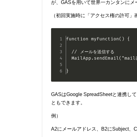
が、GASを用いて世界一カンタンに
（初回実施時に「アクセス権の許可」
function myFunction() {

  // メールを送信する

  MailApp.sendEmail("mail
}
GASはGoogle SpreadShee
ともできます。
例）
A2にメールアドレス、B2にSubjec