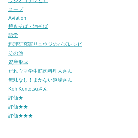
ラジオ（テレビ）
スープ
Aviation
焼きそば・油そば
語学
料理研究家リュウジのバズレシピ
その他
資産形成
だれウマ学生筋肉料理人さん
無駄なし！まかない道場さん
Koh Kentetsuさん
評価★
評価★★
評価★★★