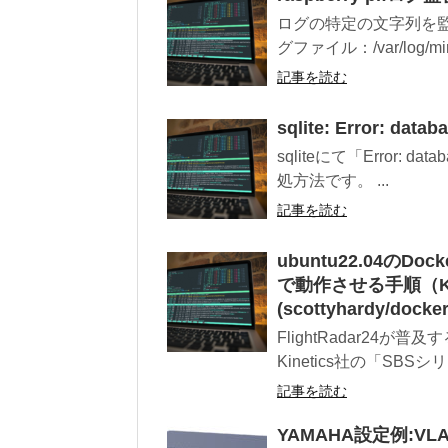
ログの特定の文字列を
グファイル：/var/log/mirak
記事を読む
sqlite: Error: data
sqliteにて「Error: da
処方法です。 ...
記事を読む
ubuntu22.04のD
で動作させる手順（Kine
(scottyhardy/docker
FlightRadar24
Kinetics社の「SBS
記事を読む
YAMAHA設定例:V