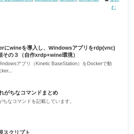
む
ckerにwineを導入し、Windowsアプリをrdp(vnc)
の３（自作xrdp+wine環境）
wsアプリ（Kinetic BaseStation）をDockerで動
r...
忘れがちなコマンドまとめ
れがちなコマンドを記載しています。
ログ監視スクリプト