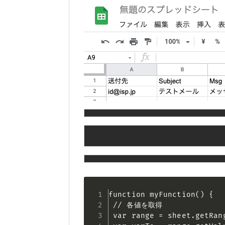
function myFunction() {

 // 各値を取得

 var range = sheet.getRang