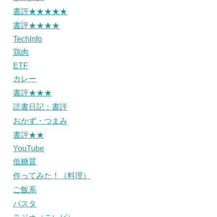
書評★★★★★
書評★★★★
TechInfo
鶏肉
ETF
カレー
書評★★★
読書日記：書評
おかず・つまみ
書評★★
YouTube
低糖質
作ってみた！（料理）
ご飯系
パスタ