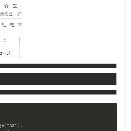
e("A2");
