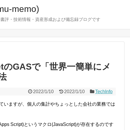
u-memo)
！・書評・技術情報・資産形成および備忘録ブログです
SheetのGASで「世界一簡単にメ
法
2022/1/10
2022/1/10
TechInfo
的に利用していますが、個人の集計やちょっとした会社の業務では
le Apps Script)というマクロ(JavaScript)が存在するのです