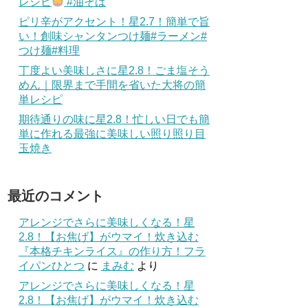
レシピ
#油そば
ピリ辛がアクセント！星2.7！簡単で旨
い！創味シャンタンつけ麺#ラーメン#
つけ麺#料理
丁度よい美味しさに星2.8！ごま塩そう
めん｜限界まで手間を省いた大将の簡
単レシピ
期待通りの味に星2.8！忙しい日でも簡
単に作れる最強に美味しい照り照り目
玉焼き
最近のコメント
アレンジでさらに美味しくなる！星
2.8！【お焦げ】がウマイ！炊き込む
『本格チキンライス』の作り方！フラ
イパンひとつ
に
まみむ
より
アレンジでさらに美味しくなる！星
2.8！【お焦げ】がウマイ！炊き込む