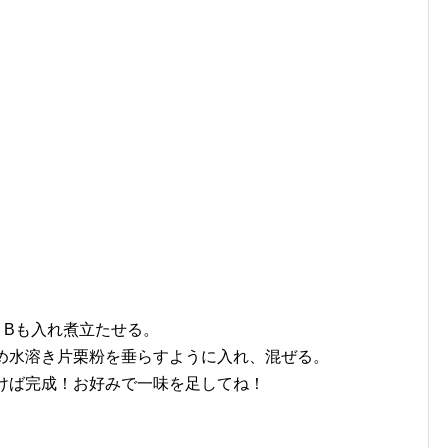
、Bも入れ煮立たせる。
め水溶き片栗粉を垂らすように入れ、混ぜる。
けば完成！お好みで一味を足してね！