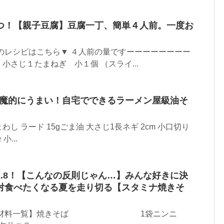
つ！【親子豆腐】豆腐一丁、簡単４人前。一度お
のレシピはこちら▼ ４人前の量ですーーーーーーーー
さじ１たまねぎ 小１個 （スライ...
悪魔的にうまい！自宅でできるラーメン屋級油そ
し ラード 15gごま油 大さじ1長ネギ 2cm 小口切り
小...
.8！【こんなの反則じゃん…】みんな好きに決
対食べたくなる夏を走り切る【スタミナ焼きそ
グ 【材料一覧】焼きそば 1袋ニンニ