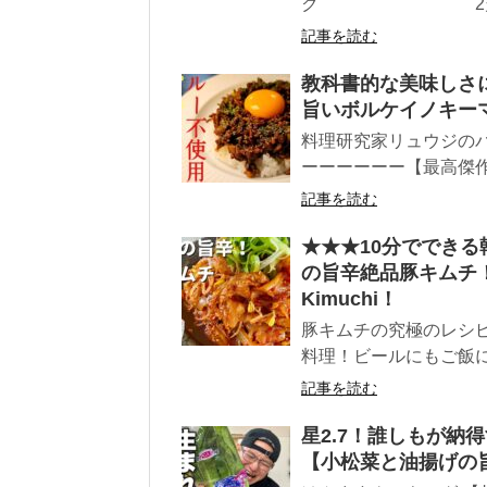
ク 2欠
記事を読む
教科書的な美味しさ
旨いボルケイノキー
料理研究家リュウジのバ
ーーーーーー【最高傑作
記事を読む
★★★10分ででき
の旨辛絶品豚キムチ！／Real
Kimuchi！
豚キムチの究極のレシピ
料理！ビールにもご飯
記事を読む
星2.7！誰しもが納
【小松菜と油揚げの