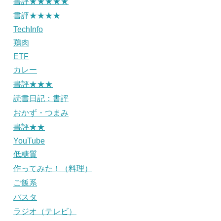
書評★★★★★
書評★★★★
TechInfo
鶏肉
ETF
カレー
書評★★★
読書日記：書評
おかず・つまみ
書評★★
YouTube
低糖質
作ってみた！（料理）
ご飯系
パスタ
ラジオ（テレビ）