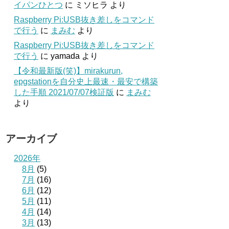
イパンひとつ
に
ミソヒラ
より
Raspberry Pi:USB抜き差しをコマンド
で行う
に
まみむ
より
Raspberry Pi:USB抜き差しをコマンド
で行う
に
yamada
より
【令和最新版(笑)】mirakurun,
epgstationを自分史上最速・最安で構築
した手順 2021/07/07検証版
に
まみむ
より
アーカイブ
2026年
8月
(5)
7月
(16)
6月
(12)
5月
(11)
4月
(14)
3月
(13)