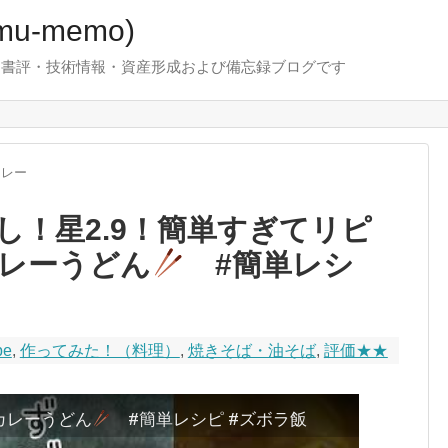
u-memo)
！・書評・技術情報・資産形成および備忘録ブログです
カレー
し！星2.9！簡単すぎてリピ
レーうどん
#簡単レシ
be
,
作ってみた！（料理）
,
焼きそば・油そば
,
評価★★
カレーうどん
#簡単レシピ #ズボラ飯