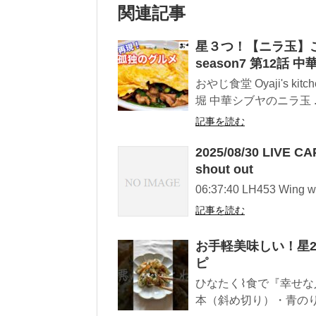
関連記事
星３つ！【ニラ玉】
season7 第12話
おやじ食堂 Oyaji's 
堀 中華シブヤのニラ玉 ..
記事を読む
2025/08/30 LIVE C
shout out
06:37:40 LH453 Wing w
記事を読む
お手軽美味しい！星2
ピ
ひなたく⌇食で『幸せな
本（斜め切り）・青のり 