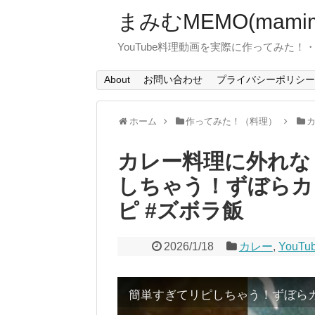
まみむMEMO(mamim
YouTube料理動画を実際に作ってみた
About
お問い合わせ
プライバシーポリシー
ホーム
作ってみた！（料理）
カレー料理に外れな
しちゃう！ずぼらカ
ピ #ズボラ飯
2026/1/18
カレー
,
YouTu
簡単すぎてリピしちゃう！ずぼら