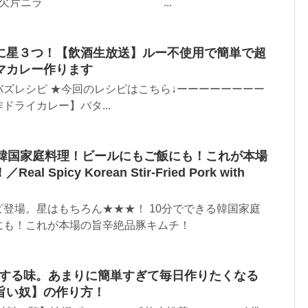
片ニラ ...
に星３つ！【飲酒生放送】ルー不使用で簡単で超
マカレー作ります
ズレシピ ★今回のレシピはこちら↓ーーーーーーーー
ドライカレー】バタ...
る韓国家庭料理！ビールにもご飯にも！これが本場
 Spicy Korean Stir-Fried Pork with
登場。星はもちろん★★★！ 10分でできる韓国家庭
にも！これが本場の旨辛絶品豚キムチ！
得する味。あまりに簡単すぎて毎日作りたくなる
旨い奴】の作り方！