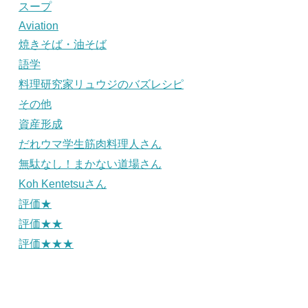
スープ
Aviation
焼きそば・油そば
語学
料理研究家リュウジのバズレシピ
その他
資産形成
だれウマ学生筋肉料理人さん
無駄なし！まかない道場さん
Koh Kentetsuさん
評価★
評価★★
評価★★★