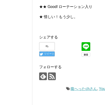
★★ Good! ローテーション入り
★ 惜しい！もう少し。
シェアする
ツイート
フォローする
腹へったchさん
,
You