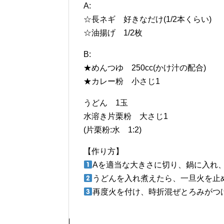
A:
☆長ネギ 好きなだけ(1/2本くらい)
☆油揚げ 1/2枚
B:
★めんつゆ 250cc(かけ汁の配合)
★カレー粉 小さじ1
うどん 1玉
水溶き片栗粉 大さじ1
(片栗粉:水 1:2)
【作り方】
Aを適当な大きさに切り、鍋に入れ
うどんを入れ煮えたら、一旦火を止
再度火を付け、時折混ぜとろみがつ