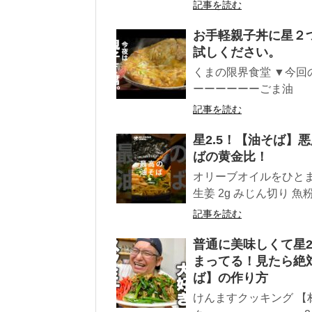
記事を読む
お手軽親子丼に星２
試しください。
くまの限界食堂 ▼今回
ーーーーーーごま油 小
記事を読む
星2.5！【油そば】
ばの黄金比！
オリーブオイルをひとまわ
生姜 2g みじん切り 魚粉 
記事を読む
普通に美味しくて星2
まってる！見たら絶
ば】の作り方
けんますクッキン