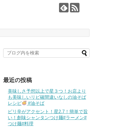
最近の投稿
美味しさ予想以上で星３つ！お店より
も美味しいリピ確間違いなしの油そば
レシピ
#油そば
ピリ辛がアクセント！星2.7！簡単で旨
い！創味シャンタンつけ麺#ラーメン#
つけ麺#料理