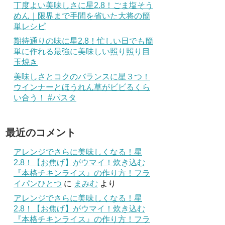
丁度よい美味しさに星2.8！ごま塩そう
めん｜限界まで手間を省いた大将の簡
単レシピ
期待通りの味に星2.8！忙しい日でも簡
単に作れる最強に美味しい照り照り目
玉焼き
美味しさとコクのバランスに星３つ！
ウインナーとほうれん草がビビるくら
い合う！ #パスタ
最近のコメント
アレンジでさらに美味しくなる！星
2.8！【お焦げ】がウマイ！炊き込む
『本格チキンライス』の作り方！フラ
イパンひとつ
に
まみむ
より
アレンジでさらに美味しくなる！星
2.8！【お焦げ】がウマイ！炊き込む
『本格チキンライス』の作り方！フラ