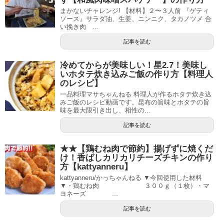
まかないチャレンジ! 【材料】２〜３人前 『ゲティ
ソース』サラダ油、生姜、ニンニク、タカノツメ 合
い挽き肉 ...
記事を読む
冷めてからが美味しい！星2.7！美味し
いホタテ炊き込みご飯の作り方【料理人
のレシピ】
一品料理マサちゃんねる 料理人が作るホタテ炊き込
みご飯のレシピ動画です。昆布の旨味とホタテの旨
味を最大限引き出し、相性の...
記事を読む
★★【鶏むね肉で節約】揚げずに焼くだ
け！香ばしカリカリチーズチキンの作り
方【kattyanneru】
kattyanneru/かっちゃんねる ▼今回使用した材料
▼・鶏むね肉 ３００ｇ（１枚）・マ
ヨネーズ ...
記事を読む