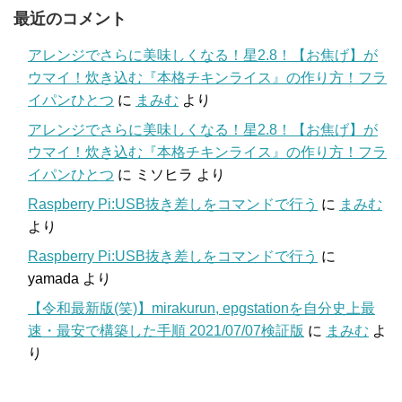
最近のコメント
アレンジでさらに美味しくなる！星2.8！【お焦げ】が
ウマイ！炊き込む『本格チキンライス』の作り方！フラ
イパンひとつ
に
まみむ
より
アレンジでさらに美味しくなる！星2.8！【お焦げ】が
ウマイ！炊き込む『本格チキンライス』の作り方！フラ
イパンひとつ
に
ミソヒラ
より
Raspberry Pi:USB抜き差しをコマンドで行う
に
まみむ
より
Raspberry Pi:USB抜き差しをコマンドで行う
に
yamada
より
【令和最新版(笑)】mirakurun, epgstationを自分史上最
速・最安で構築した手順 2021/07/07検証版
に
まみむ
よ
り