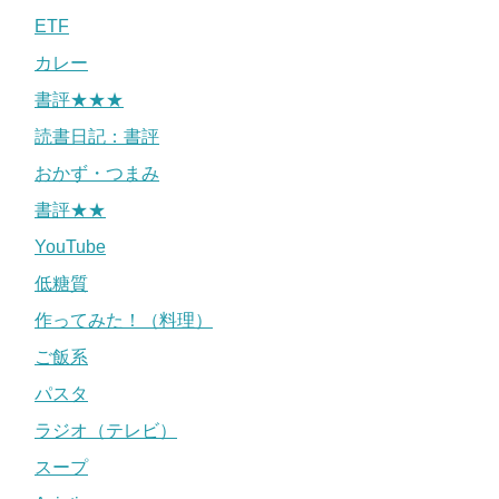
ETF
カレー
書評★★★
読書日記：書評
おかず・つまみ
書評★★
YouTube
低糖質
作ってみた！（料理）
ご飯系
パスタ
ラジオ（テレビ）
スープ