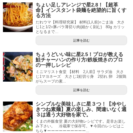
ちょい足しアレンジで星2.8！【超革
命】インスタント袋麺を絶望的に旨くす
る方法
だれウマ【料理研究家】 材料(1人前)○ごま油 大さ
じ1と1/2○豚バラ薄切り肉(細かく刻む) 80g カリッ
となるまで...
記事を読む
ちょうどいい味に星2.5！プロが教える
鮭チャーハンの作り方/鉄板焼きのプロ
の一押しレシピ
ミニマリスト食堂 【材料 2人前】サラダ油 大さ
じ1マヨネーズ 大さじ1鮭切り身 2切れ 卵 2個鶏
がらスープの素...
記事を読む
シンプルな美味しさに星３つ！【冷やし
きつね素麺】夏の楽しみ、間違いなく週
３は通う大好物を家で。
くまの外飯食堂 夏の大好物レシピです。是非お楽し
み下さい。 冷蔵庫で保存可。▼今回のレシピはこ
ちら▼ーーーーーーーーーー...