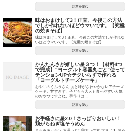
記事を読む
味はおまけして3！正直、今後この方法
でしか作れないほどウマいです。【究極
の焼きそば】
味はおまけして3！正直、今後この方法でしか作れな
いほどウマいです。【究極の焼きそば】
記事を読む
かんたんさが嬉しい星３つ！【材料4つ
で完成】”ヨーグルト容器丸ごと”使って
テンションUP☆テクいらずで作れる
「ヨーグルトチーズケーキ」
おやこのくふうさん あと味がさわやかなレアチーズ
ケーキ。甘すぎず、子どもも大人も食べやすい人気
のおやつですよね。手作りは...
記事を読む
お手軽さに星2.0！さっぱりおいしい！
鶏がらねぎ塩そうめん
まるみキッチン お湯 50cc 鶏ガラの素 大さじ１ おろ