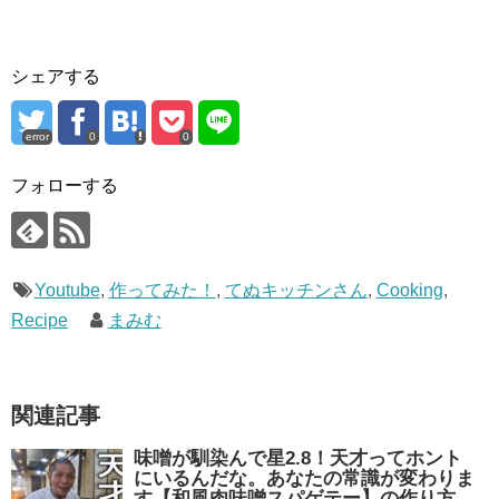
シェアする
error
0
0
フォローする
Youtube
,
作ってみた！
,
てぬキッチンさん
,
Cooking
,
Recipe
まみむ
関連記事
味噌が馴染んで星2.8！天才ってホント
にいるんだな。あなたの常識が変わりま
す【和風肉味噌スパゲテー】の作り方