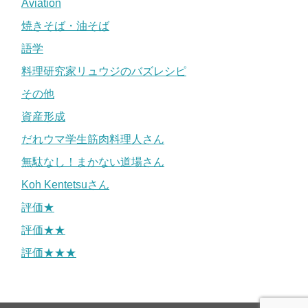
Aviation
焼きそば・油そば
語学
料理研究家リュウジのバズレシピ
その他
資産形成
だれウマ学生筋肉料理人さん
無駄なし！まかない道場さん
Koh Kentetsuさん
評価★
評価★★
評価★★★