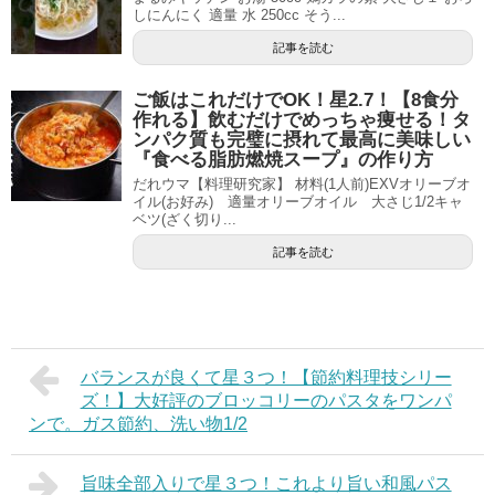
しにんにく 適量 水 250cc そう...
記事を読む
ご飯はこれだけでOK！星2.7！【8食分
作れる】飲むだけでめっちゃ痩せる！タ
ンパク質も完璧に摂れて最高に美味しい
『食べる脂肪燃焼スープ』の作り方
だれウマ【料理研究家】 材料(1人前)EXVオリーブオ
イル(お好み) 適量オリーブオイル 大さじ1/2キャ
ベツ(ざく切り...
記事を読む
バランスが良くて星３つ！【節約料理技シリー
ズ！】大好評のブロッコリーのパスタをワンパ
ンで。ガス節約、洗い物1/2
旨味全部入りで星３つ！これより旨い和風パス