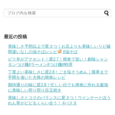
最近の投稿
美味しさ予想以上で星３つ！お店よりも美味しいリピ確
間違いなしの油そばレシピ
#油そば
ピリ辛がアクセント！星2.7！簡単で旨い！創味シャン
タンつけ麺#ラーメン#つけ麺#料理
丁度よい美味しさに星2.8！ごま塩そうめん｜限界まで
手間を省いた大将の簡単レシピ
期待通りの味に星2.8！忙しい日でも簡単に作れる最強
に美味しい照り照り目玉焼き
美味しさとコクのバランスに星３つ！ウインナーとほう
れん草がビビるくらい合う！ #パスタ