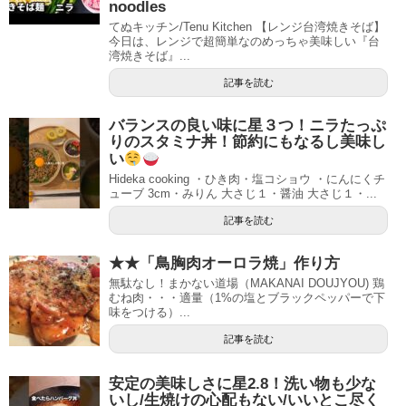
noodles
てぬキッチン/Tenu Kitchen 【レンジ台湾焼きそば】
今日は、レンジで超簡単なのめっちゃ美味しい『台
湾焼きそば』...
記事を読む
バランスの良い味に星３つ！ニラたっぷ
りのスタミナ丼！節約にもなるし美味し
い
Hideka cooking ・ひき肉・塩コショウ ・にんにくチ
ューブ 3cm・みりん 大さじ１・醤油 大さじ１・...
記事を読む
★★「鳥胸肉オーロラ焼」作り方
無駄なし！まかない道場（MAKANAI DOUJYOU) 鶏
むね肉・・・適量（1%の塩とブラックペッパーで下
味をつける）...
記事を読む
安定の美味しさに星2.8！洗い物も少な
いし/生焼けの心配もない/いいとこ尽く