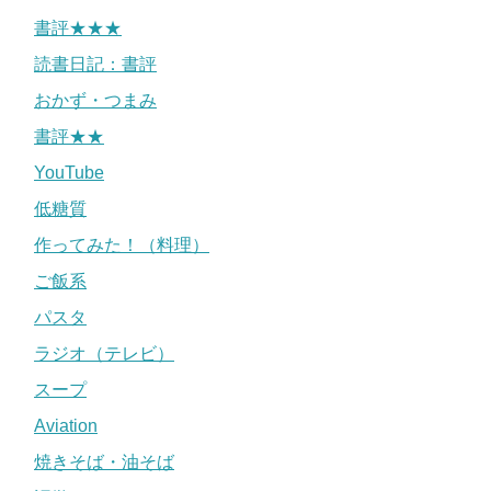
書評★★★
読書日記：書評
おかず・つまみ
書評★★
YouTube
低糖質
作ってみた！（料理）
ご飯系
パスタ
ラジオ（テレビ）
スープ
Aviation
焼きそば・油そば