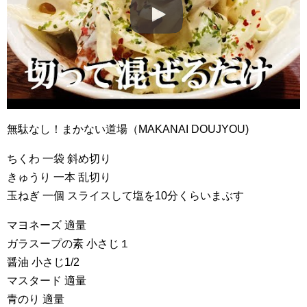
無駄なし！まかない道場（MAKANAI DOUJYOU)
ちくわ 一袋 斜め切り
きゅうり 一本 乱切り
玉ねぎ 一個 スライスして塩を10分くらいまぶす
マヨネーズ 適量
ガラスープの素 小さじ１
醤油 小さじ1/2
マスタード 適量
青のり 適量