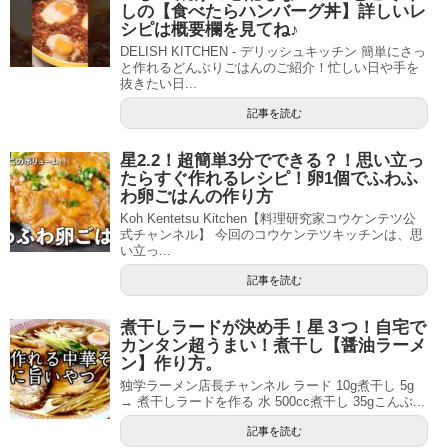
しの【食べたらハンバーグ丼】詳しいレ
シピは概要欄を見てね♪
DELISH KITCHEN - デリッシュキッチン 簡単にさっ
と作れるどんぶりごはんのご紹介！忙しい日や手を
抜きたい日...
記事を読む
星2.2！超簡単3分でできる？！思い立っ
たらすぐ作れるレシピ！卵1個でふわふ
わ卵ごはんの作り方
Koh Kentetsu Kitchen【料理研究家コウケンテツ公
式チャンネル】 今回のコウケンテツキッチンは、思
い立っ...
記事を読む
煮干しラードが決め手！星３つ！自宅で
カンタン超うまい！煮干し【醤油ラーメ
ン】作り方。
独学ラーメン店長チャンネル ラード 10g煮干し 5g
→ 煮干しラードを作る 水 500cc煮干し 35gこんぶ...
記事を読む