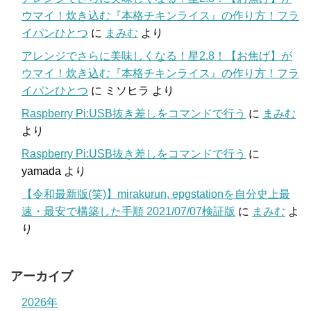
ウマイ！炊き込む『本格チキンライス』の作り方！フラ
イパンひとつ
に
まみむ
より
アレンジでさらに美味しくなる！星2.8！【お焦げ】が
ウマイ！炊き込む『本格チキンライス』の作り方！フラ
イパンひとつ
に
ミソヒラ
より
Raspberry Pi:USB抜き差しをコマンドで行う
に
まみむ
より
Raspberry Pi:USB抜き差しをコマンドで行う
に
yamada
より
【令和最新版(笑)】mirakurun, epgstationを自分史上最
速・最安で構築した手順 2021/07/07検証版
に
まみむ
よ
り
アーカイブ
2026年