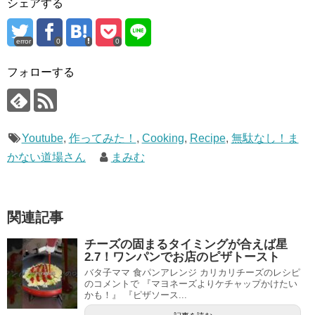
シェアする
error
0
0
フォローする
Youtube
,
作ってみた！
,
Cooking
,
Recipe
,
無駄なし！ま
かない道場さん
まみむ
関連記事
チーズの固まるタイミングが合えば星
2.7！ワンパンでお店のピザトースト
バタ子ママ 食パンアレンジ カリカリチーズのレシピ
のコメントで 『マヨネーズよりケチャップかけたい
かも！』 『ピザソース...