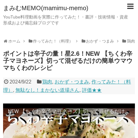
まみむMEMO(mamimu-memo)
YouTube料理動画を実際に作ってみた！・書評・技術情報・資産
形成および備忘録ブログです
ホーム
作ってみた！（料理）
おかず・つまみ
鶏肉
ポイントは辛子の量！星2.6！NEW 【ちくわ辛
子マヨネーズ】切って混ぜるだけの簡単ウマウ
マちくわのレシピ
2024/9/22
鶏肉
,
おかず・つまみ
,
作ってみた！（料
理）
,
無駄なし！まかない道場さん
,
評価★★
NEW 【ちくわ辛子マヨネーズ】切って混ぜるだけの簡単ウマウマちくわのレシピ