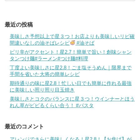
最近の投稿
美味しさ予想以上で星３つ！お店よりも美味しいリピ確
間違いなしの油そばレシピ
#油そば
ピリ辛がアクセント！星2.7！簡単で旨い！創味シャン
タンつけ麺#ラーメン#つけ麺#料理
丁度よい美味しさに星2.8！ごま塩そうめん｜限界まで
手間を省いた大将の簡単レシピ
期待通りの味に星2.8！忙しい日でも簡単に作れる最強
に美味しい照り照り目玉焼き
美味しさとコクのバランスに星３つ！ウインナーとほう
れん草がビビるくらい合う！ #パスタ
最近のコメント
アレンジでさらに美味しくなる！星2.8！【お焦げ】が