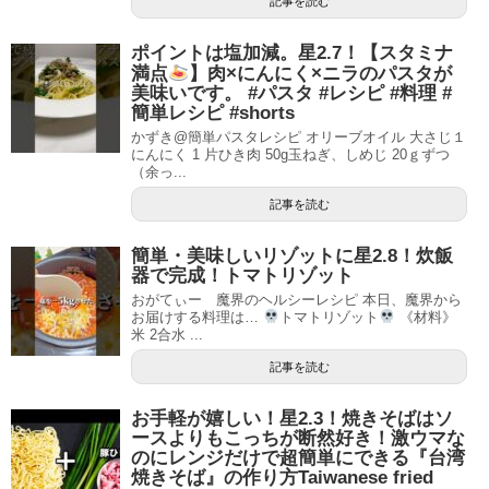
記事を読む
ポイントは塩加減。星2.7！【スタミナ
満点
】肉×にんにく×ニラのパスタが
美味いです。 #パスタ #レシピ #料理 #
簡単レシピ #shorts
かずき@簡単パスタレシピ オリーブオイル 大さじ１
にんにく 1 片ひき肉 50g玉ねぎ、しめじ 20ｇずつ
（余っ...
記事を読む
簡単・美味しいリゾットに星2.8！炊飯
器で完成！トマトリゾット
おがてぃー 魔界のヘルシーレシピ 本日、魔界から
お届けする料理は…
トマトリゾット
《材料》
米 2合水 ...
記事を読む
お手軽が嬉しい！星2.3！焼きそばはソ
ースよりもこっちが断然好き！激ウマな
のにレンジだけで超簡単にできる『台湾
焼きそば』の作り方Taiwanese fried